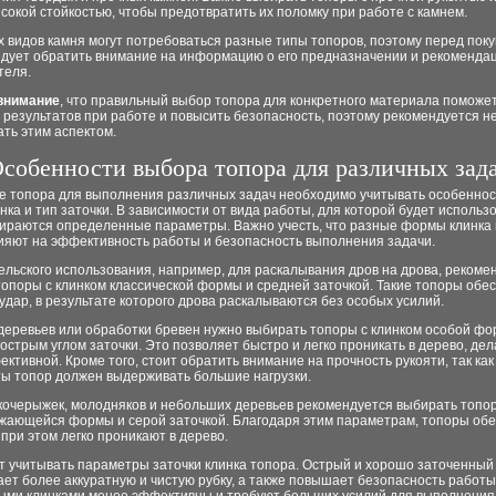
сокой стойкостью, чтобы предотвратить их поломку при работе с камнем.
 видов камня могут потребоваться разные типы топоров, поэтому перед пок
едует обратить внимание на информацию о его предназначении и рекоменда
теля.
внимание
, что правильный выбор топора для конкретного материала поможет
результатов при работе и повысить безопасность, поэтому рекомендуется н
ть этим аспектом.
собенности выбора топора для различных зад
е топора для выполнения различных задач необходимо учитывать особеннос
ка и тип заточки. В зависимости от вида работы, для которой будет использ
бираются определенные параметры. Важно учесть, что разные формы клинка 
лияют на эффективность работы и безопасность выполнения задачи.
льского использования, например, для раскалывания дров на дрова, рекоме
опоры с клинком классической формы и средней заточкой. Такие топоры обе
дар, в результате которого дрова раскалываются без особых усилий.
деревьев или обработки бревен нужно выбирать топоры с клинком особой фо
острым углом заточки. Это позволяет быстро и легко проникать в дерево, де
ктивной. Кроме того, стоит обратить внимание на прочность рукояти, так как
ты топор должен выдерживать большие нагрузки.
 кочерыжек, молодняков и небольших деревьев рекомендуется выбирать топо
ужающейся формы и серой заточкой. Благодаря этим параметрам, топоры об
 при этом легко проникают в дерево.
т учитывать параметры заточки клинка топора. Острый и хорошо заточенный
ет более аккуратную и чистую рубку, а также повышает безопасность работы