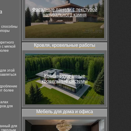
Фасадные панели с текстурой
а
натурального камня
и способны
топоры
кретного
Кровля, кровельные работы
 с мягкой
более
для этой
равляться
Комбинированные
кровельные системы
 дробление
ют более
иалах
ров для
Мебель для дома и офиса
танный для
и твердым