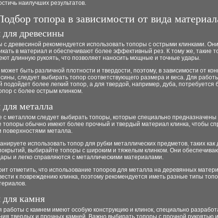
остичь наилучших результатов.
Подбор топора в зависимости от вида материал
 для древесины
ы с древесиной рекомендуется использовать топоры с острыми клинками. Он
икать в материал и обеспечивают более эффективный рез. К тому же, такие 
еют длинную рукоять, что позволяет наносить мощные и точные удары.
может быть различной плотности и твердости, поэтому, в зависимости от кон
сины, следует выбирать топор соответствующего размера и веса. Для работы
 подойдет более легкий топор, а для твердой, например, дуба, потребуется 
пор с более острым клинком.
 для металла
е с металлом следует выбирать топоры, которые специально предназначены 
е топоры обычно имеют более прочный и твердый материал клинка, чтобы сп
и поверхностями металла.
анируете использовать топор для рубки металлических предметов, таких как
покрытий, выбирайте топоры с широким и тяжелым клинком. Они обеспечива
ары и легко справляются с металлическими материалами.
оит отметить, что использование топоров для металла на деревянных матер
вести к повреждению клинка, поэтому рекомендуется иметь разные типы топо
териалов.
 для камня
я работы с камнем имеют особую конструкцию и клинок, специально разрабо
ния твердых и прочных камней. Важно выбирать топоры с прочной рукоятью 