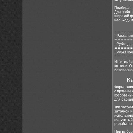
затупленн
Подбирая 
Для работы
широкой ф
необходимо
Раскалыв
Рубка де
Рубка ко
Итак, выби
заточки. 
безопаснос
Ка
Форма клин
с прямым к
косорезны
для раска
Тип заточк
заточкой и
использова
получить б
резьбы по 
При выборе