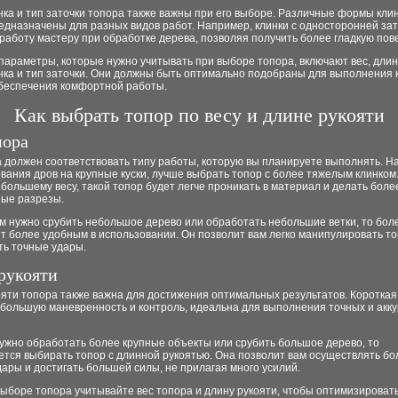
ка и тип заточки топора также важны при его выборе. Различные формы клин
едназначены для разных видов работ. Например, клинки с односторонней за
работу мастеру при обработке дерева, позволяя получить более гладкую пов
араметры, которые нужно учитывать при выборе топора, включают вес, длин
нка и тип заточки. Они должны быть оптимально подобраны для выполнения 
обеспечения комфортной работы.
Как выбрать топор по весу и длине рукояти
пора
 должен соответствовать типу работы, которую вы планируете выполнять. Н
вания дров на крупные куски, лучше выбрать топор с более тяжелым клинком
большему весу, такой топор будет легче проникать в материал и делать боле
ые разрезы.
м нужно срубить небольшое дерево или обработать небольшие ветки, то бол
т более удобным в использовании. Он позволит вам легко манипулировать т
ть точные удары.
рукояти
яти топора также важна для достижения оптимальных результатов. Короткая
 большую маневренность и контроль, идеальна для выполнения точных и акк
ужно обработать более крупные объекты или срубить большое дерево, то
тся выбирать топор с длинной рукоятью. Она позволит вам осуществлять бо
ары и достигать большей силы, не прилагая много усилий.
выборе топора учитывайте вес топора и длину рукояти, чтобы оптимизироват