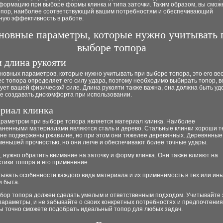
формацию при выборе формы клинка и типа заточки. Таким образом, вы смож
опор, наиболее соответствующий вашим потребностям и обеспечивающий
ную эффективность в работе.
новные параметры, которые нужно учитывать 
выборе топора
и длина рукояти
новных параметров, которые нужно учитывать при выборе топора, это его вес
ес топора определяет его силу удара, поэтому необходимо выбирать топор, в
ует вашей физической силе. Длина рукояти также важна, она должна быть уд
не создавать дискомфорта при использовании.
ериал клинка
раметром при выборе топора является материал клинка. Наиболее
аненными материалами являются сталь и дерево. Стальные клинки хороши те
 не подвержены ржавчине, но при этом они тяжелее деревянных. Деревянные
меньшей прочностью, но они легче и обеспечивают более точные удары.
, нужно обратить внимание на заточку и форму клинка. Они также влияют на
тики топора и его применение.
ывать особенности каждого вида материала и их применимость в тех или ин
и быта.
ыбор топора должен сделать умелым и ответственным подходом. Учитывайте 
араметры, и не забывайте о своих конкретных потребностях и предпочтения
вы точно сможете подобрать идеальный топор для любых задач.