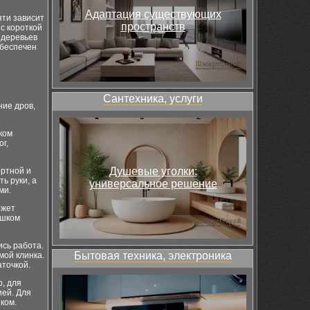
Адаптация существующих
яти зависит
пространств
с короткой
 деревьев
обеспечен
Сантехника, услуги
ние дров,
ком
г,
Душевые уголки:
ортной и
ь руки, а
универсальное решение
ми.
ожет
ишком
ись работа.
Бытовая техника, электроника
мой клинка.
аточкой.
, для
ией. Для
ком.