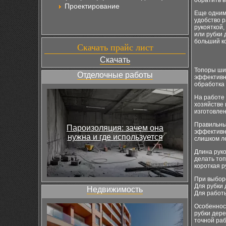
обратить в
Проектирование
Еще одним
удобство р
рукояткой,
или рубки 
больший к
Скачать прайс лист
Скачать
Топоры шир
Отделочные работы
эффективно
обработка 
На работе
хозяйстве 
изготовлен
Правильны
Пароизоляция: зачем она
эффективно
нужна и где используется
слишком л
Длина руко
делать топ
короткая р
При выборе
Для рубки
Недвижимость
Для работы
Особеннос
рубки дере
точной раб