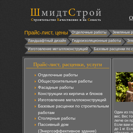
О
Прайс-лист, цены
Отделочные работы
Земляные 
Ландшафтный дизайн
Гидроизоляционные работы
Эл
Изготовление металлоконструкций
Базовые расценки по 
Прайс-лист, расценки, услуги
Отделочные работы
Общестроительные работы
Фасадные работы
Конструкции из кирпича и блоков
Изготовление металлоконструкций
Базовые расценки по строительным
работам
Один из гл
вес. Вес т
Столярные работы
легче он п
Пассивный дом
Если вам н
до 1 кг. Е
(Энергоэффективное здание)