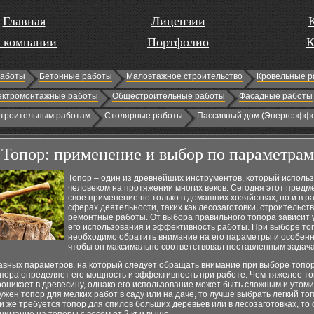
Главная
Лицензии
 компании
Портфолио
К
работы
Бетонные работы
Малоэтажное строительство
Кровельные р
ектромонтажные работы
Общестроительные работы
Фасадные работы
строительным работам
Столярные работы
Пассивный дом (Энергоэффе
Топор: применение и выбор по параметрам
Топор – один из древнейших инструментов, который исполь
человеком на протяжении многих веков. Сегодня этот предм
свое применение не только в домашних хозяйствах, но и в р
сферах деятельности, таких как лесозаготовки, строительств
ремонтные работы. От выбора правильного топора зависит 
его использования и эффективность работы. При выборе то
необходимо обратить внимание на его параметры и особенн
чтобы он максимально соответствовал поставленным задач
авных параметров, на который следует обращать внимание при выборе топора
опора определяет его мощность и эффективность при работе. Чем тяжелее то
роникает в древесину, однако его использование может быть сложным и утом
ужен топор для мелких работ в саду или на даче, то лучше выбрать легкий то
сли же требуется топор для спилов больших деревьев или в лесозаготовках, то 