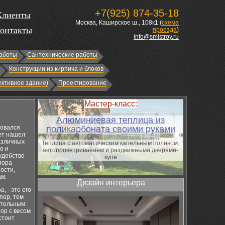
+7(925) 874-35-18
Клиенты
Москва, Каширское ш., 108к1 (
схема
онтакты
проезда
)
info@smistroy.ru
аботы
Сантехнические работы
Конструкции из кирпича и блоков
ктивное здание)
Проектирование
Мастер-класс:
Алюминиевая теплица из
зовался
поликарбоната своими руками
ет нашел
азличных
Теплица с автоматическим капельным поливом,
о и
автопроветриванием и раздвижными дверями-
удобство
купе
пора
ости,
ам.
Дизайн интерьера
, - это его
пор, тем
ительным.
пор с весом
стоит