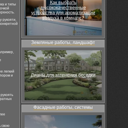
Как выбрать
ка и типы
высококачественные
точкой
ерхность.
устройства для ароматизации
воздуха в комнате?
у рукояти,
конкретной
Земляные работы, ландшафт
апример,
.
е
ее легкий
Лианы для затенения беседки
опором и
 рукоять
уратных
Фасадные работы, системы
лее
ь свою