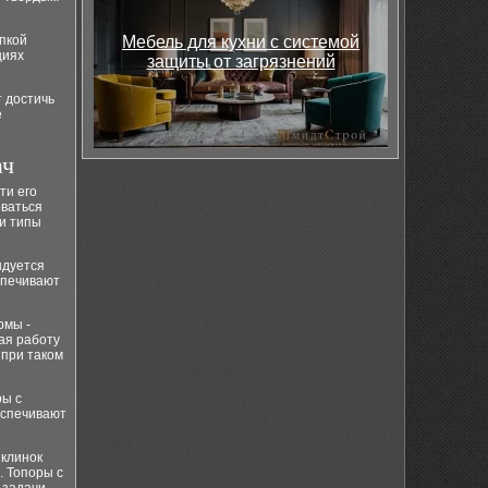
упкой
Мебель для кухни с системой
циях
защиты от загрязнений
 достичь
е
ач
ти его
оваться
и типы
ндуется
спечивают
рмы -
лая работу
 при таком
ры с
еспечивают
 клинок
. Топоры с