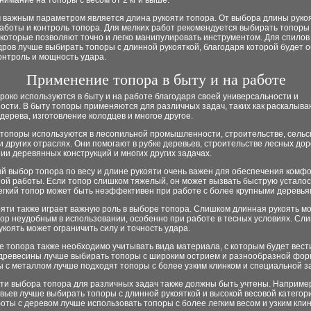
нимание на топоры с весом от 2 кг и выше.
 важным параметром является длина рукояти топора. От выбора длины руко
аботы и контроль топора. Для мелких работ рекомендуется выбирать топоры 
 которые позволяют точно и легко манипулировать инструментом. Для спилов
дров лучше выбирать топоры с длинной рукояткой, благодаря которой будет 
онтроль и мощность удара.
Применение топора в быту и на работе
око используются в быту и на работе благодаря своей универсальности и
сти. В быту топоры применяются для различных задач, таких как раскалыва
дерева, изготовление колодцев и многое другое.
 топоры используются в лесопильной промышленности, строительстве, сельс
и других отраслях. Они помогают в рубке деревьев, строительстве лесных доро
ии деревянных конструкций и многих других задачах.
й выбор топора по весу и длине рукояти очень важен для обеспечения комф
й работы. Если топор слишком тяжелый, он может вызвать быструю усталост
егкий топор может быть неэффективен при работе с более крупными деревья
яти также играет важную роль в выборе топора. Слишком длинная рукоять м
ор неудобным в использовании, особенно при работе в тесных условиях. Сл
укоять может ограничить силу и точность удара.
 топора также необходимо учитывать вида материала, с которым будет вест
 древесины лучше выбирать топоры с широким острием и разнообразной фор
 с металлом лучше подходят топоры с более узким клинком и специальной з
ти выбора топора для различных задач также должны быть учтены. Например
вьев лучше выбирать топоры с длинной рукояткой и высокой весовой категор
оты с деревом лучше использовать топоры с более легким весом и узким клин