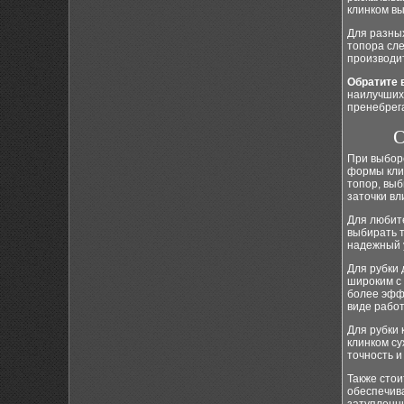
клинком вы
Для разных
топора сл
производи
Обратите 
наилучших 
пренебрега
О
При выбор
формы клин
топор, вы
заточки в
Для любите
выбирать т
надежный у
Для рубки 
широким с 
более эффе
виде рабо
Для рубки
клинком с
точность и
Также стои
обеспечива