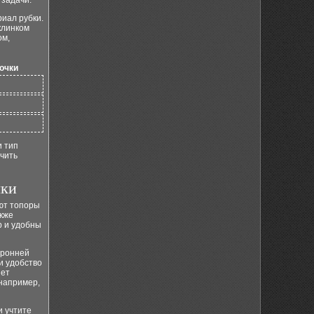
задачи.
иал рубки.
клинком
ом,
точки
и тип
чить
чки
уют топоры
акже
р и удобны
оронней
и удобство
яет
 например,
и учтите