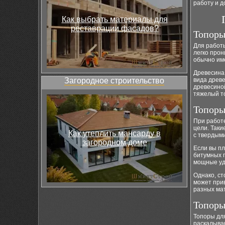
работу и д
Как выбрать материалы для
реставрации фасадов?
Топоры
Для работ
легко прон
обычно им
Древесина 
Загородное строительство
вида древе
древесиной
тяжелый то
Топоры
При работ
цели. Таки
Как утеплить мансарду в
с твердым
загородном доме
Если вы пл
битумных 
мощные уд
Однако, ст
может при
разных ма
Топоры
Топоры дл
раскалыва