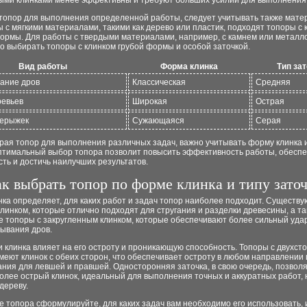
ыми клинками менее эффективны и требуют больших усилий для выполнения 
топор для выполнения определенной работы, следует учитывать также матер
 с мягкими материалами, такими как дерево или пластик, подходят топоры с 
ормы. Для работы с твердыми материалами, например, с камнем или металл
 выбирать топоры с клинком грубой формы и особой заточкой.
Вид работы
Форма клинка
Тип за
ание дров
Классическая
Средняя
ревьев
Широкая
Острая
черыжек
Сужающаяся
Серая
рая топор для выполнения различных задач, важно учитывать форму клинка 
Оптимальный выбор топора позволит повысить эффективность работы, обеспе
ть и достичь наилучших результатов.
к выбрать топор по форме клинка и типу зато
ка определяет, для каких работ и задач топор наиболее подходит. Существ
линком, которые отлично подходят для стругания и разделки древесины, а т
е топоры с закругленным клинком, которые обеспечивают более сильный уда
лывания дров.
и клинка влияет на его остроту и проникающую способность. Топоры с двухст
меют клинок с обеих сторон, что обеспечивает остроту в любом направлении 
ния для левшей и правшей. Односторонняя заточка, в свою очередь, позвол
олее острый клинок, идеальный для выполнения точных и аккуратных работ,
дереву.
 топора сформулируйте, для каких задач вам необходимо его использовать, 