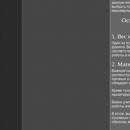
данную ин
выбрать т
максималь
Ос
1. Вес 
Один из ос
рукояти. В
соответств
работы и 
2. Мат
Важным па
распростр
прочные и
обладают 
Кроме того
характерис
Важно учит
работы ил
В итоге, в
основные п
образом, 