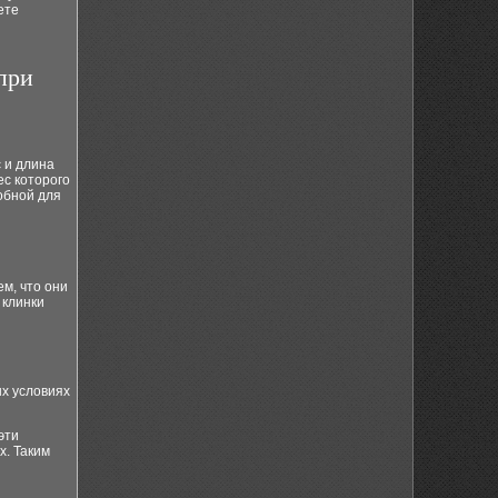
ете
при
 и длина
ес которого
обной для
м, что они
 клинки
ых условиях
эти
х. Таким