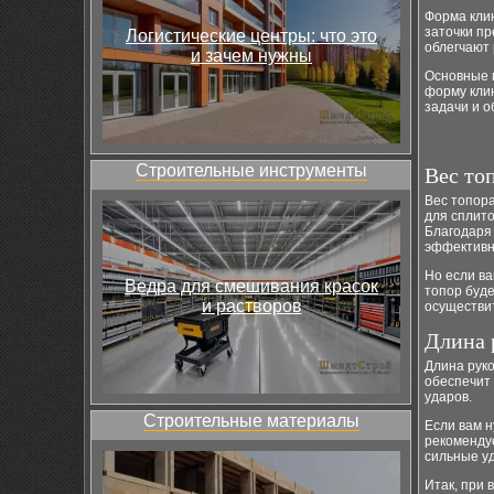
Форма клин
заточки пр
Логистические центры: что это
облегчают 
и зачем нужны
Основные п
форму кли
задачи и 
Строительные инструменты
Вес то
Вес топора
для сплито
Благодаря 
эффективн
Но если ва
Ведра для смешивания красок
топор буде
и растворов
осуществи
Длина 
Длина руко
обеспечит
ударов.
Строительные материалы
Если вам н
рекомендуе
сильные уд
Итак, при 