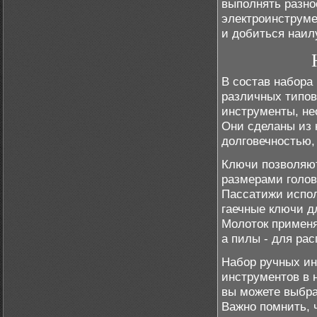
выполнять разно
электроинструме
и добиться наил
В состав набора
различных типов
инструменты, не
Они сделаны из 
долговечностью,
Ключи позволяют
размерами голово
Пассатижи испол
гаечные ключи д
Молоток применя
а пилы - для ра
Набор ручных ин
инструментов в 
вы можете выбра
Важно помнить, 