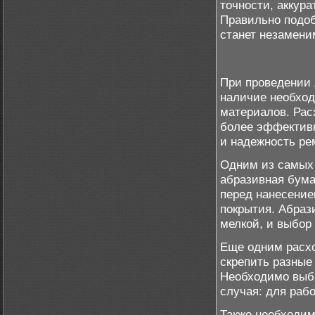
точности, аккура
Правильно подо
станет незамен
При проведении 
наличие необход
материалов. Рас
более эффективн
и надежность ре
Одним из самых 
абразивная бума
перед нанесением
покрытия. Абрази
мелкой, и выбор
Еще одним расх
скрепить разные
Необходимо выби
случая: для раб
Также необходим