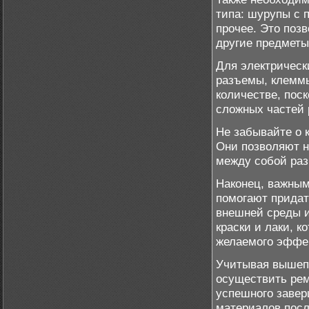
типа: шурупы с 
прочее. Это поз
другие предметы
Для электрическ
разъемы, клеммы
количестве, пос
сложных частей 
Не забывайте о 
Они позволяют н
между собой раз
Наконец, важным
помогают придат
внешней среды 
краски и лаки, к
желаемого эффе
Учитывая вышеп
осуществить рем
успешного завер
материалов посл