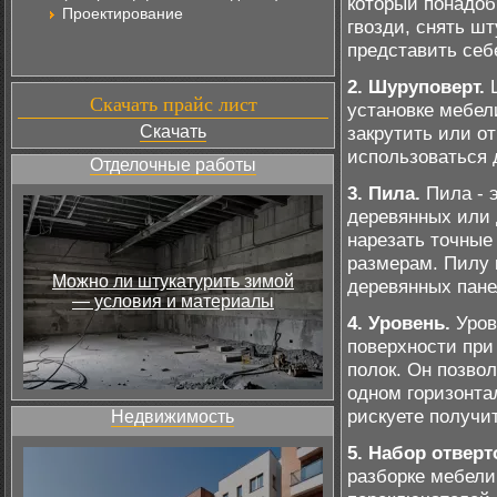
который понадоб
Проектирование
гвозди, снять шт
представить себ
2. Шуруповерт.
Ш
Скачать прайс лист
установке мебел
Скачать
закрутить или о
использоваться 
Отделочные работы
3. Пила.
Пила - 
деревянных или 
нарезать точные
размерам. Пилу 
Можно ли штукатурить зимой
деревянных пане
— условия и материалы
4. Уровень.
Уров
поверхности при
полок. Он позво
одном горизонта
рискуете получи
Недвижимость
5. Набор отверт
разборке мебели