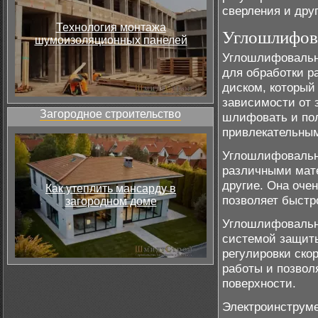
сверления и дру
Технология монтажа
Углошлифов
шумоизоляционных панелей
Углошлифовальна
для обработки 
диском, который
зависимости от 
Загородное строительство
шлифовать и пол
привлекательны
Углошлифовальн
различными мате
другие. Она оче
Как утеплить мансарду в
позволяет быстр
загородном доме
Углошлифовальн
системой защиты
регулировки ско
работы и позвол
поверхности.
Электроинструме