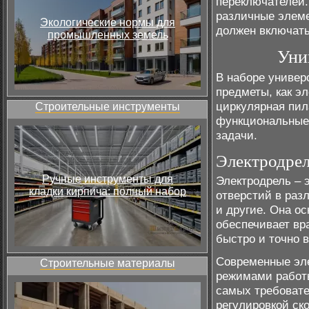
переключателей.
различные элеме
Экологические нормы для
должен включать
промышленных земель
Уни
В наборе универ
предметы, как э
циркулярная пил
Строительные инструменты
функциональные 
задачи.
Электродре
Ручные инструменты для
Электродрель – 
кладки кирпича: полный набор
отверстий в разл
и другие. Она о
обеспечивает вр
быстро и точно 
Современные эл
Строительные материалы
режимами работы
самых требовате
регулировкой ск