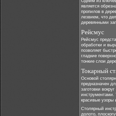
Одним из ключев
является обрезн
пропилов в дере
лезвием, что де
деревянными заг
Рейсмус
Рейсмус предста
обработки и выр
позволяет быстр
гладкие поверхн
тонкие слои дер
Токарный ст
Основой столярн
предназначен дл
заготовки вокру
инструментами. 
красивые узоры 
Столярный инстр
долото, плоског