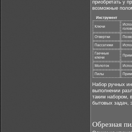
приобретать у п
возможные полом
Инструмент
Испол
Ключи
голов
Отвертки
Позво
Пассатижи
Испо
Гаечные
Приме
ключи
Молоток
Испол
Пилы
Прим
Набор ручных ин
выполнении разл
таким набором, 
бытовых задач, 
Обрезная пи