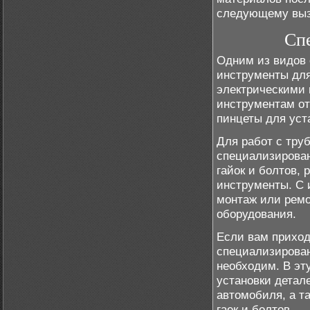
следующему выз
Сп
Одним из видов 
инструменты для
электрическими 
инструментам от
пинцеты для уст
Для работ с тру
специализирован
гайок и болтов, 
инструменты. С 
монтаж или ремо
оборудования.
Если вам приход
специализирован
необходим. В эт
установки детал
автомобиля, а т
гаек и болтов.