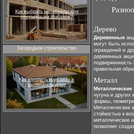
Разноо
Как выбрать материалы для
реставрации фасадов?
Дерево
Деревянные
акц
могут быть испо
Загородное строительство
ограждений и др
деревянных акц
подверженность 
правильная обра
Металл
Как утеплить мансарду в
загородном доме
Металлические
чугуна и других
формы, геометри
Металлические а
стойкостью к во
металлические а
позволяет созда