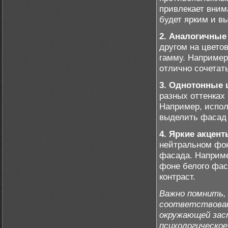
привлекает вним
будет ярким и в
2. Аналогичные 
другом на цвето
гамму. Например
отлично сочетат
3. Однотонные 
разных оттенках
Например, испол
выделить фасад 
4. Яркие акцент
нейтральном фон
фасада. Наприме
фоне белого фас
контраст.
Важно помнить,
соответствоват
окружающей зас
психологическое