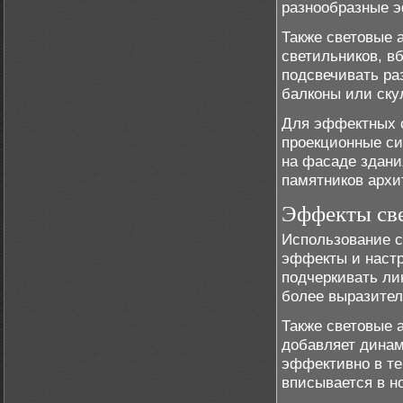
разнообразные э
Также световые 
светильников, в
подсвечивать ра
балконы или ску
Для эффектных с
проекционные си
на фасаде здани
памятников архи
Эффекты св
Использование с
эффекты и настр
подчеркивать ли
более выразите
Также световые а
добавляет динам
эффективно в те
вписывается в н