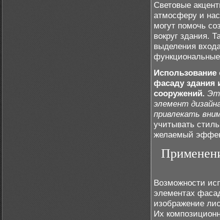
Световые акцент
атмосферу и нас
могут помочь со
вокруг здания. 
выделения входа
функциональные
Использование 
фасаду здания 
сооружений.
Эт
элемент дизайн
привлекать вним
учитывать стиль
желаемый эффек
Применени
Возможности исп
элементах фасад
изображение лист
Их композиционн