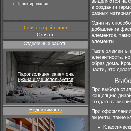
выделяются на ф
Проектирование
в создании гарм
разных материало
Один из способо
Скачать прайс лист
добавление фас
Скачать
элементов, таки
элементы.
Отделочные работы
Такие элементы 
элегантность, н
образ дома. Кро
части, что дела
Пароизоляция: зачем она
Выбо
нужна и где используется
При выборе сти
концепцию дизай
создать гармони
Недвижимость
При оформлении
акценты, такие ка
Классическ