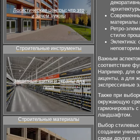
декоративн
архитектур
Логистические центры: что это
Современны
и зачем нужны
материалы 
Ретро-элем
стилю прош
Эклектика: 
неповторим
Строительные инструменты
Важным аспектом
соответствие фу
Например, для о
акценты, а для 
Защитные щитки и экраны для
экспрессивные э
лица
Также при выбор
окружающую сред
гармонировать 
ландшафтом.
Строительные материалы
Выбор стилевых 
создании уникал
среди других и 