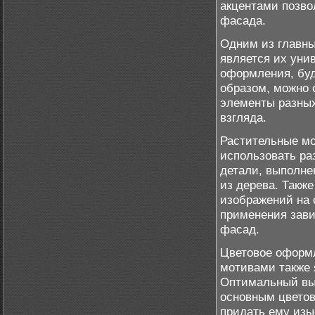
акцентами позво
фасада.
Одним из главн
является их уни
оформления, буд
образом, можно 
элементы разных
взгляда.
Растительные мо
использовать ра
детали, выполне
из дерева. Такж
изображений на 
применения зави
фасад.
Цветовое оформ
мотивами также 
Оптимальный выб
основным цветов
придать ему изы