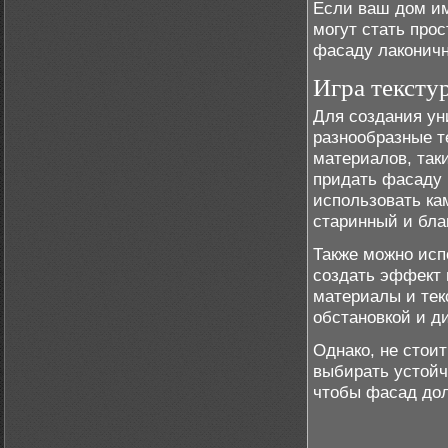
Если ваш дом им
могут стать про
фасаду лаконичн
Игра тексту
Для создания ун
разнообразные т
материалов, таки
придать фасаду
использовать ка
старинный и бла
Также можно исп
создать эффект 
материалы и тек
обстановкой и д
Однако, не стои
выбирать устойч
чтобы фасад дол