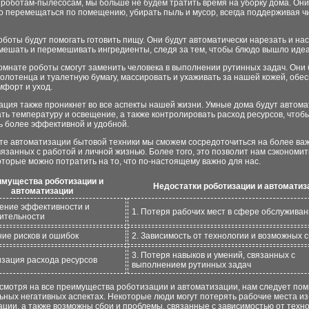
роботам-пылесосам, мы больше не будем тратить время на уборку дома. Они
о перемещаться по помещению, убирать пыль и мусор, всегда поддерживая чи
оботы будут помогать готовить пищу. Они будут автоматически нарезать и на
 мешать и перемешивать ингредиенты, следя за тем, чтобы блюдо вышло иде
омнате роботы смогут заменить человека в выполнении рутинных задач. Они 
олотенца и туалетную бумагу, массировать и ухаживать за нашей кожей, обе
мфорт и уход.
ция также проникнет во все аспекты нашей жизни. Умные дома будут автома
ть температуру и освещение, а также контролировать расход ресурсов, чтоб
ь более эффективной и удобной.
ате автоматизации бытовой техники мы сможем сосредоточиться на более ва
вязанных с работой и личной жизнью. Более того, это позволит нам сэкономит
оторые можно потратить на то, что по-настоящему важно для нас.
мущества роботизации и
Недостатки роботизации и автоматиз
автоматизации
ение эффективности и
1. Потеря рабочих мест в сфере обслужива
ительности
ние рисков и ошибок
2. Зависимость от технологии и возможных 
3. Потеря навыков и умений, связанных с
изация расхода ресурсов
выполнением рутинных задач
смотря на все преимущества роботизации и автоматизации, нам следует пом
ных негативных аспектах. Некоторые люди могут потерять рабочие места из
ции, а также возможны сбои и проблемы, связанные с зависимостью от техно