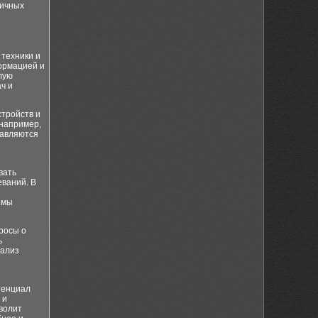
личных
 техники и
ормацией и
лую
ч и
стройств и
 например,
равляются
вать
еваний. В
емы
росы о
ь
нализ
тенциал
 и
волит