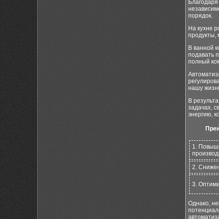
Благодаря 
независим
порядок.
На кухне р
продукты,
В ванной к
подавать п
полный ко
Автоматиза
регулирова
нашу жизн
В результ
задачах, с
энергию, к
Преи
1. Повыш
производ
2. Сниже
3. Оптим
Однако, не
потенциаль
автоматиза