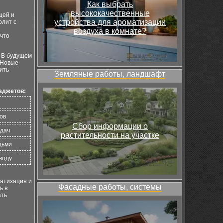
Как выбрать
высококачественные
щей и
устройства для ароматизации
олит с
воздуха в комнате?
 что
. В будущем
 Новые
ить
Земляные работы, ландшафт
аджетов:
ов
Сбор информации о
адач
растительности на участке
дьми
воду
матизация и
Фасадные работы, системы
ь в
ать