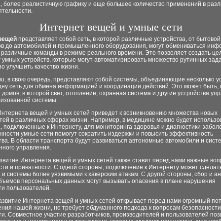
а, более реалистичную графику и еще большее количество применений в раз
ятельности.
Интернет вещей и умные сети
вещей
представляет собой сеть, в которой различные устройства, от бытовой
в до автомобилей и промышленного оборудования, могут обмениваться инф
 различные команды в режиме реального времени. Это позволяет создать це
 умных устройств, которые могут автоматизировать множество рутинных зада
о улучшить качество жизни.
ти
, в свою очередь, представляют собой системы, объединяющие несколько у
дну сеть для обмена информацией и координации действий. Это может быть,
 домов, в которой свет, отопление, охранная система и другие устройства уп
лизованной системы.
Интернета вещей и умных сетей приведет к возникновению множества новых
тей в различных сферах жизни. Например, в медицине можно будет использо
, подключенные к Интернету, для мониторинга здоровья и диагностики забол
ности умные сети помогут сократить издержки и повысить эффективность
ва. В области транспорта будут развиваться автономные автомобили и сист
нного управления.
звитие Интернета вещей и умных сетей также ставит перед нами важные воп
ти и приватности. С одной стороны, подключение к Интернету может сделат
 и системы более уязвимыми к хакерским атакам. С другой стороны, сбор и а
бъемов персональных данных могут вызывать опасения в плане нарушения
ти пользователей.
развитие Интернета вещей и умных сетей открывает перед нами огромный по
ния нашей жизни, но требует обдуманного подхода к вопросам безопасности
ти. Совместное участие разработчиков, производителей и пользователей поз