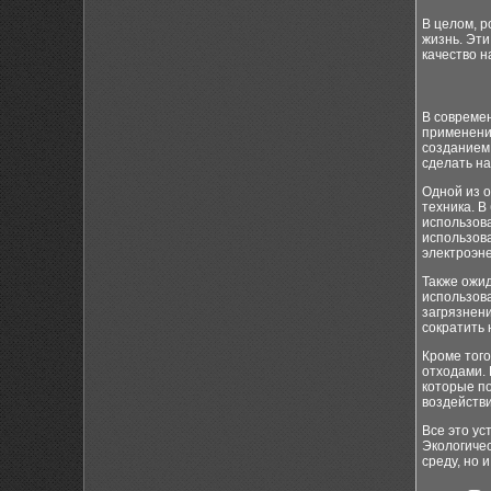
В целом, 
жизнь. Эти
качество н
В совреме
применени
созданием
сделать на
Одной из о
техника. 
использова
использов
электроэн
Также ожи
использова
загрязнен
сократить 
Кроме того
отходами. 
которые п
воздейств
Все это ус
Экологичес
среду, но 