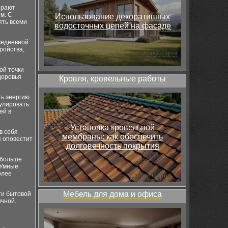
ирают
м. С
Использование декоративных
ять всеми
водосточных цепей на фасаде
седневной
ройства,
ой точки
доровья
Кровля, кровельные работы
ть энергию
улировать
ей в
Установка кровельной
в себя
мембраны: как обеспечить
я оповестит
долговечность покрытия
 больше
 Умные
олее
Мебель для дома и офиса
ти бытовой
ичной.