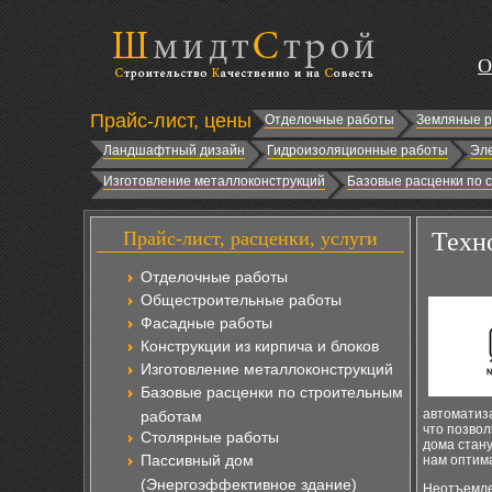
О
Прайс-лист, цены
Отделочные работы
Земляные 
Ландшафтный дизайн
Гидроизоляционные работы
Эл
Изготовление металлоконструкций
Базовые расценки по 
Прайс-лист, расценки, услуги
Техн
Отделочные работы
Общестроительные работы
Фасадные работы
Конструкции из кирпича и блоков
Изготовление металлоконструкций
Базовые расценки по строительным
автоматиза
работам
что позвол
Столярные работы
дома стан
Пассивный дом
нам оптим
(Энергоэффективное здание)
Неотъемле