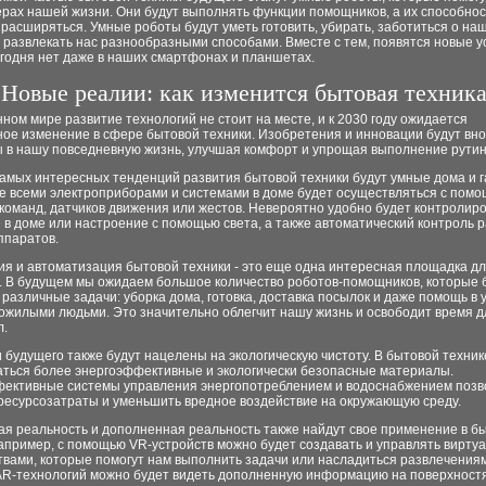
рах нашей жизни. Они будут выполнять функции помощников, а их способнос
расширяться. Умные роботы будут уметь готовить, убирать, заботиться о на
 развлекать нас разнообразными способами. Вместе с тем, появятся новые у
егодня нет даже в наших смартфонах и планшетах.
Новые реалии: как изменится бытовая техник
ном мире развитие технологий не стоит на месте, и к 2030 году ожидается
ое изменение в сфере бытовой техники. Изобретения и инновации будут вно
ы в нашу повседневную жизнь, улучшая комфорт и упрощая выполнение рутин
самых интересных тенденций развития бытовой техники будут умные дома и 
е всеми электроприборами и системами в доме будет осуществляться с пом
команд, датчиков движения или жестов. Невероятно удобно будет контролир
в доме или настроение с помощью света, а также автоматический контроль 
ппаратов.
ия и автоматизация бытовой техники - это еще одна интересная площадка д
. В будущем мы ожидаем большое количество роботов-помощников, которые 
различные задачи: уборка дома, готовка, доставка посылок и даже помощь в 
пожилыми людьми. Это значительно облегчит нашу жизнь и освободит время д
л.
 будущего также будут нацелены на экологическую чистоту. В бытовой техник
аться более энергоэффективные и экологически безопасные материалы.
ективные системы управления энергопотреблением и водоснабжением позв
 ресурсозатраты и уменьшить вредное воздействие на окружающую среду.
ая реальность и дополненная реальность также найдут свое применение в б
Например, с помощью VR-устройств можно будет создавать и управлять вирту
вами, которые помогут нам выполнить задачи или насладиться развлечениям
R-технологий можно будет видеть дополненную информацию на поверхностя