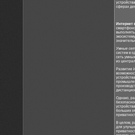
устройств
сферах де
Интернет 
смартфоно
выполнять
экосистему
значительн
Умные се
систем в о
сеть умных
из центра
Развитие 
возможнос
устройства
промышлен
производст
дистанцио
Однако, ра
безопаснос
устройства
больших о
приватнос
В целом, 
для улучше
приватнос