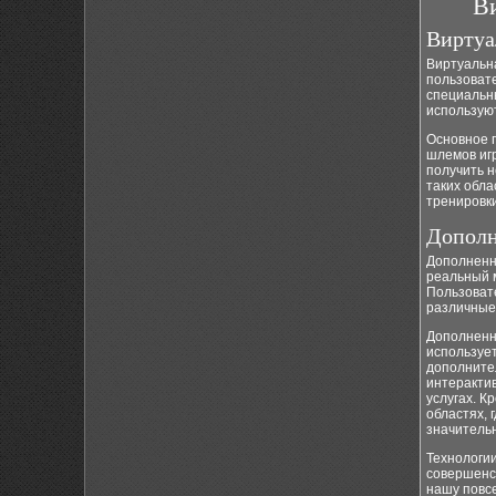
Ви
Виртуа
Виртуальна
пользовате
специальн
использую
Основное 
шлемов игр
получить 
таких обла
тренировк
Дополн
Дополненна
реальный м
Пользовате
различные
Дополненн
используе
дополните
интеракти
услугах. К
областях, 
значитель
Технологи
совершенс
нашу повс