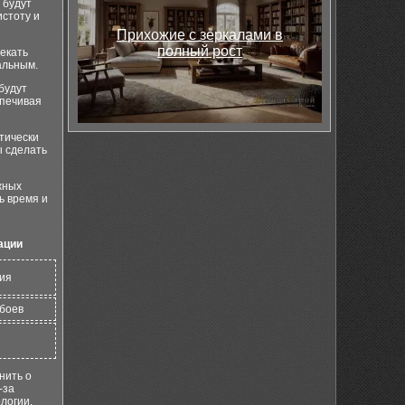
 будут
стоту и
Прихожие с зеркалами в
полный рост
секать
альным.
будут
спечивая
тически
ы сделать
жных
ь время и
ации
ния
сбоев
нить о
-за
логии.