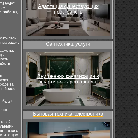
ти будут
Адаптация существующих
шем
пространств
стройства,
а
сить свои
ных задач.
Сантехника, услуги
гаджеты.
ощью
овать
работы
ля
Внутренняя канализация в
будут
квартире старого фонда
уходе за
ля более
е будут
олят
Бытовая техника, электроника
ытовой
альными
и. Также с
х и вещах