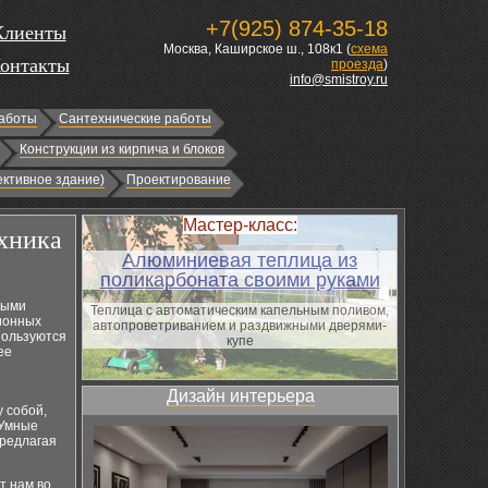
+7(925) 874-35-18
Клиенты
Москва, Каширское ш., 108к1 (
схема
онтакты
проезда
)
info@smistroy.ru
аботы
Сантехнические работы
Конструкции из кирпича и блоков
ктивное здание)
Проектирование
Мастер-класс:
ехника
Алюминиевая теплица из
поликарбоната своими руками
ными
Теплица с автоматическим капельным поливом,
ионных
автопроветриванием и раздвижными дверями-
пользуются
купе
ее
Дизайн интерьера
 собой,
 Умные
предлагая
т нам во