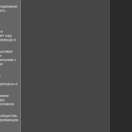
вседневную
ить
 и
ают над
природу и
бытовая
и
ильники с
ше
о
 ресурсы и
ением
ра,
гативное
 общества.
окружающую