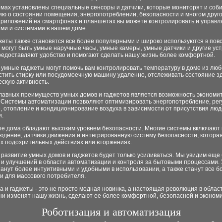
омах установлены специальные сенсоры и датчики, которые мониторят и соб
ю о состоянии помещения, энергопотреблении, безопасности и многом друго
риложений на смартфонах и планшетах вы можете контролировать и управл
ми и системами в вашем доме.
жеты также становятся все более популярными и широко используются в пов
 могут быть умные наручные часы, умные камеры, умные датчики и другие уст
редоставляют удобство и помогают сделать нашу жизнь более комфортной.
умные гаджеты могут помочь вам контролировать температуру в доме из люб
стить стирку или посудомоечную машину удаленно, отслеживать состояние з
скую активность.
главных преимуществ умных домов и гаджетов является возможность экономи
. Системы автоматизации позволяют оптимизировать энергопотребление, рег
 отопление и кондиционирование воздуха в зависимости от присутствия люд
.
ые дома обладают высоким уровнем безопасности. Многие системы включают 
юдение, датчики движения и интегрированную систему безопасности, котора
ых подозрительных действиях или вторжениях.
развитие умных домов и гаджетов будет только усиливаться. Мы увидим еще
 и улучшений в области автоматизации и контроля за бытовыми процессами.
анут более интуитивными и удобными в использовании, а также станут все б
и для массового потребителя.
 и гаджеты - это не просто модная новинка, а настоящая революция в облас
ни изменят нашу жизнь, сделают ее более комфортной, безопасной и эконом
Роботизация и автоматизация