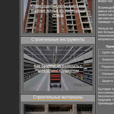
вокруг нас.
Какие ошибки допускают при
Взаимодей
выборе жилья в строящихся
умных сете
домах
легкостью 
автоматиче
приведет 
Нельзя не 
все больш
технологи
Строительные инструменты
неприкосн
Преи
- Удобств
- Энерго
Как безопасно работать с
- Рацион
электроинструментом
- Улучше
- Защита
Бытовая те
постоянные
безопаснос
Строительные материалы
будущем. 
преимущес