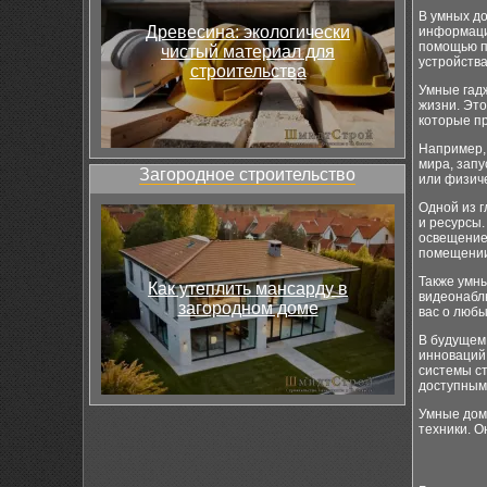
В умных д
Древесина: экологически
информаци
помощью п
чистый материал для
устройства
строительства
Умные гад
жизни. Это
которые п
Например, 
мира, запу
Загородное строительство
или физиче
Одной из 
и ресурсы
освещение,
помещении
Также умн
Как утеплить мансарду в
видеонабл
загородном доме
вас о люб
В будущем 
инноваций
системы ст
доступным
Умные дома
техники. О