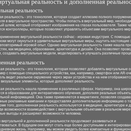
ртуальная реальность и дополненная реально
льная реальность
я реальность - это технология, которая создает иллюзию полного погружени
ля в виртуальное пространство. Чтобы попасть в виртуальный мир, необход
ый шлем, который отображает изображения на глазах пользователя. Также ч
тся контроллеры, которые позволяют управлять объектами виртуального мир
применение виртуальной реальности сейчас - игровая индустрия. С помощью
оки могут окунуться в удивительные виртуальные миры, ощутить настоящие 
неповторимый игровой опыт. Однако виртуальная реальность также нашла пр
стях, как медицина, образование, архитектура и дизайн. Она позволяет пров
и, создавать виртуальные модели, моделировать и улучшать различные проц
енная реальность
я реальность - это технология, которая позволяет добавлять виртуальные 
ир с помощью специального устройства, как, например, смартфон или AR-очк
ль видит реальное окружение через экран устройства и на нем отображаютс
 визуальные элементы, которые дополняют реальность.
ая реальность нашла применение в различных сферах. Например, она широ
тся в образовании для интерактивного обучения, дополняя реальные объект
льной информацией. Она также применяется в маркетинге, позволяя создава
вные рекламные кампании и предоставляя дополнительную информацию о то
роме того, дополненная реальность используется в медицине, архитектуре и д
где возможности взаимодействия с виртуальными объектами в реальном мире
ные выгоды и расширяют возможности человека.
и виртуальной и дополненной реальности продолжают развиваться и
твоваться. В будущем они могут стать еще более доступными и интегрирова
едневную жизнь. Например, мы можем увидеть более компактные и функцио