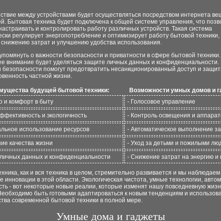
ствие между устройствами будет осуществляться посредством интернета ве
й. Бытовая техника будет подключена к общей системе управления, что позв
настраивать и контролировать работу различных устройств. Такая система
ски регулирует энергопотребление и оптимизирует работу бытовой техники,
к снижению затрат и улучшению удобства использования.
упомянуть о важности безопасности и приватности в сфере бытовой техники
ее внимание будет уделяться защите личных данных и конфиденциальности.
и безопасности помогут предотвратить несанкционированный доступ и защит
овенность частной жизни.
мущества будущей бытовой техники:
Возможности умных домов и г
о и комфорт в быту
- Голосовое управление
эффективность и экологичность
- Контроль освещения и аппарат
альное использование ресурсов
- Автоматическое выполнение з
ние качества жизни
- Уход за детьми и пожилыми лю
 личных данных и конфиденциальности
- Снижение затрат на энергию и 
хника, как и вся техника в целом, стремительно развивается и мы наблюдаем
 инновации в этой области. Экологическая чистота, умные технологии, авто
ть - вот некоторые новые реалии, которые изменят нашу повседневную жизн
Необходимо быть готовыми адаптироваться к новым тенденциям и использов
тва современной бытовой техники в полной мере.
Умные дома и гаджеты