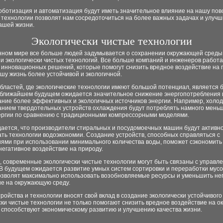
роботизация и автоматизация будут иметь значительное влияние на нашу по
 технологии позволят нам сосредоточиться на более важных задачах и улучш
ашей жизни.
Экологически чистые технологии
нном мире все больше людей задумывается о сохранении окружающей среды
и экологически чистых технологий. Все больше компаний и инженеров работ
 инновационных решений, которые помогут снизить вредное воздействие на 
шу жизнь более устойчивой и экологичной.
бластей, где экологические технологии имеют большой потенциал, является 
В ближайшем будущем ожидается значительное снижение энергопотребления 
ние более эффективных и экологичных источников энергии. Например, холод
анием твердотельных устройств охлаждения будут потреблять намного мень
ергии по сравнению с традиционными компрессорными моделями.
дается, что производители стиральных и посудомоечных машин будут активн
ть технологии водоэкономии. Создание устройств, способных справляться с
иями при использовании минимального количества воды, поможет сэкономить
негативное воздействие на природу.
, современные экологически чистые технологии могут быть связаны с управл
В будущем ожидается развитие умных систем сортировки и переработки мусо
озволят максимально использовать возобновляемые ресурсы и уменьшить не
ие на окружающую среду.
тройства и технологии вносят свой вклад в создание экологически устойчивого
ки чистые технологии не только помогают снизить вредное воздействие на 
и способствуют экономическому развитию и улучшению качества жизни.