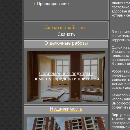
Проектирование
многих сфе
постоянно 
здоровье и
которых с
Скачать прайс лист
В современ
Скачать
значительн
корректив
Отделочные работы
Одной из 
Управлени
голосовых 
освещение 
бытовых а
Роботизац
Современные подходы к
инноваций
ремонту коридора и прихожей
выполнять 
детьми и 
важных де
Технологии
использов
Высокоэфф
сократить
Недвижимость
Виртуальн
технике. 
пространст
помощью A