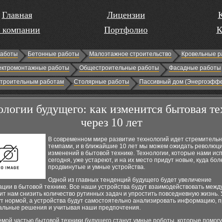
Главная
Лицензии
 компании
Портфолио
К
работы
Бетонные работы
Малоэтажное строительство
Кровельные р
ектромонтажные работы
Общестроительные работы
Фасадные работы
строительным работам
Столярные работы
Пассивный дом (Энергоэффе
ологии будущего: как изменится бытовая т
через 10 лет
В современном мире развитие технологий идет стремитель
темпами, и в ближайшие 10 лет мы можем ожидать революц
изменений в бытовой технике. Технологии, которые нами ис
сегодня, уже устареют, и на их место придут новые, куда бол
продвинутые и умные устройства.
Одной из главных тенденций будущего будет увеличение
ции в бытовой технике. Все наши устройства будут взаимодействовать между
ит нам снизить количество рутинных задач и упростить повседневную жизнь.
ут нормой, а устройства будут самостоятельно анализировать информацию, 
альные решения и учитывая наши предпочтения.
мой частью бытовой техники будущего станут умные роботы, которые помогу