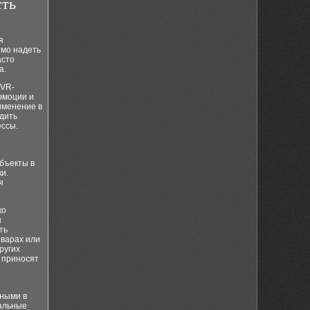
сть
я
имо надеть
асто
а.
 VR-
эмоции и
именение в
одить
ессы.
объекты в
и.
я
ко
ы
ть
варах или
ругих
 приносят
нными в
нальные