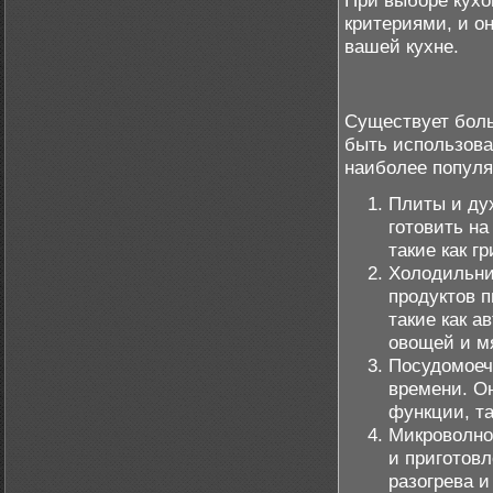
При выборе кухо
критериями, и о
вашей кухне.
Существует боль
быть использова
наиболее популя
Плиты и ду
готовить на
такие как г
Холодильни
продуктов 
такие как а
овощей и м
Посудомоеч
времени. О
функции, та
Микроволнов
и приготов
разогрева и