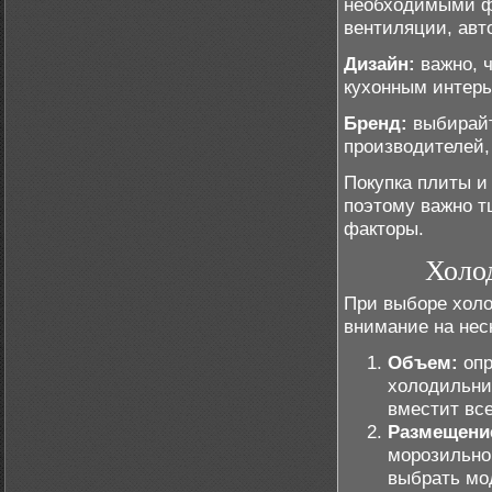
необходимыми ф
вентиляции, авт
Дизайн:
важно, 
кухонным интерь
Бренд:
выбирайт
производителей,
Покупка плиты и
поэтому важно т
факторы.
Холо
При выборе холо
внимание на нес
Объем:
опр
холодильни
вместит вс
Размещени
морозильно
выбрать мод