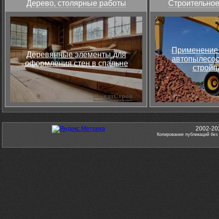
Дерево, столярные работы
Строительное
Применение 
Деревянные элементы для
автопылесос
оформления стен в спальне
стройп
2002-20
Копирование публикаций без 