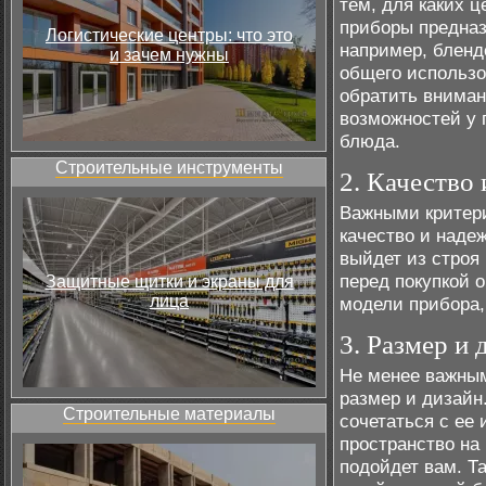
тем, для каких 
приборы предназ
Логистические центры: что это
например, бленд
и зачем нужны
общего использо
обратить вниман
возможностей у 
блюда.
Строительные инструменты
2. Качество
Важными критери
качество и наде
выйдет из строя
перед покупкой 
Защитные щитки и экраны для
лица
модели прибора,
3. Размер и 
Не менее важным
размер и дизайн
Строительные материалы
сочетаться с ее
пространство на
подойдет вам. Т