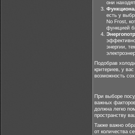
они находя
Функциона
есть у выб
No Frost, к
функцией б
Энергопот
эффективно
энергии, те
электроэне
Подобрав холоди
критериев, у ва
возможность сох
При выборе пос
важных факторов
должна легко по
пространству ва
Также важно обр
от количества с