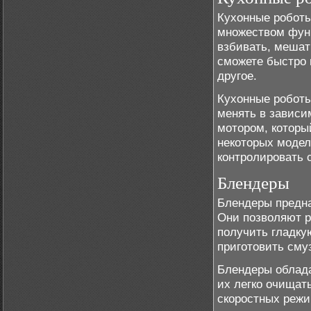
Кухонные роботы
множеством функ
взбивать, мешат
сможете быстро 
другое.
Кухонные роботы
менять в завис
мотором, которы
некоторых модел
контролировать 
Блендеры
Блендеры предна
Они позволяют р
получить гладку
приготовить смуз
Блендеры облад
их легко очищат
скоростных режи