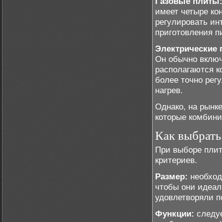
Газовые плиты
имеет четыре ко
регулировать ин
приготовления п
Электрические 
Он обычно включ
располагаются к
более точно рег
нагрев.
Однако, на рынк
которые комбини
Как выбрать
При выборе плит
критериев.
Размер:
необход
чтобы они идеал
удовлетворяли п
Функции:
следуе