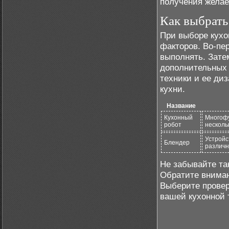
получения желае
Как выбрать
При выборе кухо
факторов. Во-пе
выполнять. Зате
дополнительных 
техники и ее ди
кухни.
Название
Кухонный
Многофу
робот
несколь
Устройс
Блендер
различ
Не забывайте та
Обратите вниман
Выберите провер
вашей кухонной 