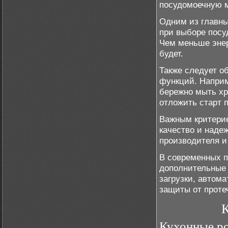
посудомоечную м
Одним из главны
при выборе посу
Чем меньше энер
будет.
Также следует о
функций. Наприм
бережно мыть хр
отложить старт 
Важным критери
качество и наде
производителя и
В современных 
дополнительные 
загрузки, автом
защиты от проте
К
Кухонные р