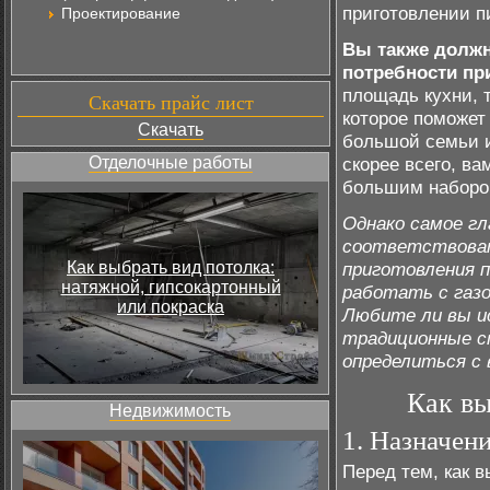
приготовлении п
Проектирование
Вы также должн
потребности пр
площадь кухни, 
Скачать прайс лист
которое поможет
Скачать
большой семьи и
Отделочные работы
скорее всего, в
большим наборо
Однако самое гл
соответствова
Как выбрать вид потолка:
приготовления 
натяжной, гипсокартонный
работать с газ
или покраска
Любите ли вы и
традиционные с
определиться с
Как в
Недвижимость
1. Назначен
Перед тем, как 