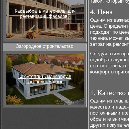
такой, который 
4. Цена
Как выбрать материалы для
реставрации фасадов?
Одним из важных
цена. Определит
подходят по цене
техника может в
затрат на ремонт
Загородное строительство
Следуя этим про
подобрать кухон
соответствовать
комфорт в приго
Как утеплить мансарду в
загородном доме
1. Качество
Одним из главны
качество и надеж
постоянными пол
обратите вниман
других покупате