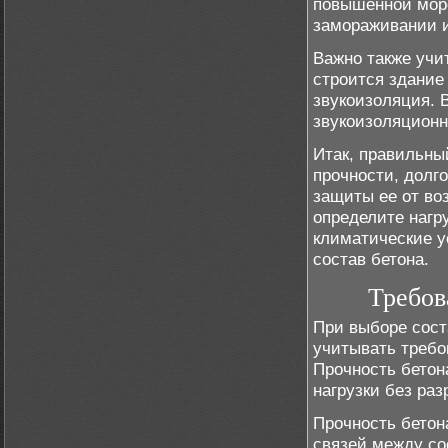
повышенной моро
замораживании и
Важно также учи
строится здание
звукоизоляция. 
звукоизоляцион
Итак, правильны
прочности, долго
защиты ее от во
определите нагру
климатические у
состав бетона.
Требов
При выборе сост
учитывать требо
Прочность бетон
нагрузки без ра
Прочность бетон
связей между с