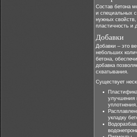
Состав бетона м
и специальных с
нужных свойств,
пластичность и 
Добавки
Добавки – это в
небольших колич
бетона, обеспеч
добавка позволя
схватывания.
Существует неск
Пластифика
улучшения 
уплотнения
Расплавлен
укладку бет
Водоразбав
водонепрон
Пигменты – 