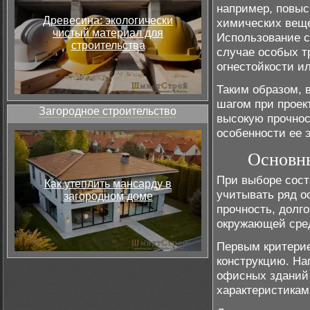
например, повыс
Древесина: экологически
химических веще
чистый материал для
Использование с
строительства
случае особых т
огнестойкости и
Таким образом, 
шагом при проек
Загородное строительство
высокую прочнос
особенности ее 
Основны
При выборе сост
Как утеплить мансарду в
учитывать ряд о
загородном доме
прочность, долг
окружающей сре
Первым критерие
конструкцию. На
офисных зданий
характеристикам