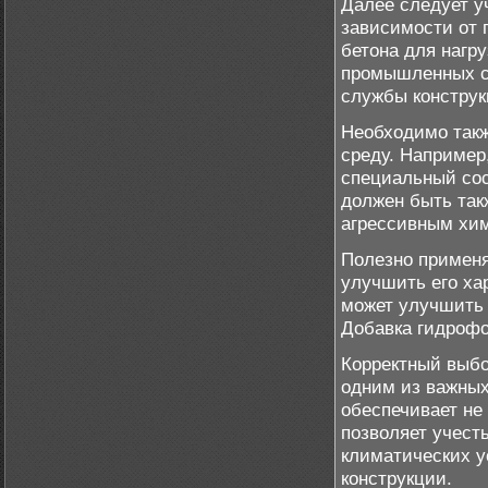
Далее следует у
зависимости от 
бетона для нагр
промышленных со
службы конструк
Необходимо так
среду. Например
специальный сос
должен быть так
агрессивным хи
Полезно применя
улучшить его ха
может улучшить 
Добавка гидрофо
Корректный выбо
одним из важных
обеспечивает не 
позволяет учест
климатических у
конструкции.