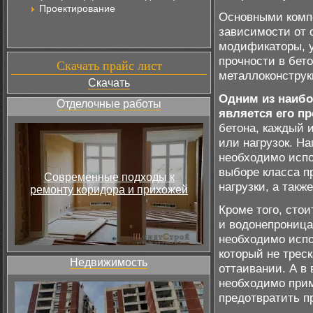
Проектирование
Основными компо
зависимости от 
модификаторы, 
прочности в бет
Скачать прайс лист
металлоконструк
Скачать
Одним из наибо
Отделочные работы
является его п
бетона, каждый 
или нагрузок. Н
необходимо испо
выборе класса п
Современные подходы к
нагрузки, а такж
ремонту коридора и прихожей
Кроме того, сто
и водонепроница
необходимо испо
который не трес
Недвижимость
оттаивании. А в
необходимо прим
предотвратить п