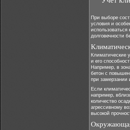
Учет кл
При выборе сост
условия и особе
использоваться 
долговечности б
Климатическ
Климатические у
и его способнос
Например, в зон
бетон с повышен
при замерзании 
Если климатичес
например, вблиз
количество осад
агрессивному во
высокой прочнос
Окружающая