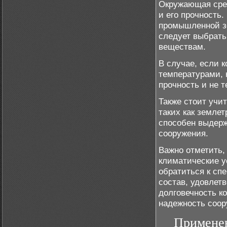
Окружающая сред
и его прочность.
промышленной зо
следует выбрать
веществам.
В случае, если 
температурами, 
прочность и не 
Также стоит учи
таких как земле
способен выдерж
сооружения.
Важно отметить,
климатические у
обратиться к сп
состав, удовле
долговечность к
надежность соор
Применен