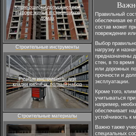
Важно
Какие ошибки допускают при
выборе жилья в строящихся
Правильный сост
домах
обеспечивая ее 
состав может пр
повреждение или
Выбор правильно
Строительные инструменты
нагрузку и назн
предназначены д
стен, в то время
или дорожных по
прочности и дол
Ручные инструменты для
эксплуатации.
кладки кирпича: полный набор
Кроме того, кли
учитываться при
например, необх
обеспечивает на
Строительные материалы
устойчивость к м
Важно также уче
специальных сос