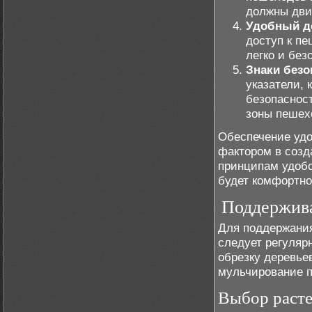
должны дви
Удобный д
доступ к п
легко и без
Знаки безо
указатели, 
безопасност
зоны пешех
Обеспечение удо
фактором в созд
принципам удобс
будет комфортно
Поддержива
Для поддержания
следует регуляр
обрезку деревьев
мульчирование п
Выбор расте