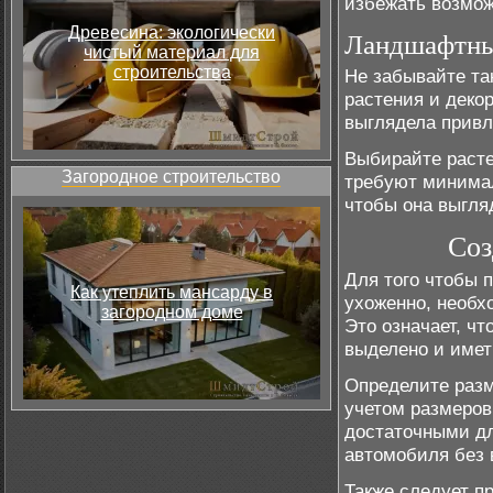
избежать возмож
Древесина: экологически
Ландшафтны
чистый материал для
строительства
Не забывайте та
растения и деко
выглядела привл
Выбирайте расте
Загородное строительство
требуют минимал
чтобы она выгля
Соз
Для того чтобы 
Как утеплить мансарду в
ухоженно, необх
загородном доме
Это означает, чт
выделено и имет
Определите разм
учетом размеров
достаточными дл
автомобиля без 
Также следует п