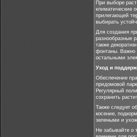
При выборе раст
климатические о
прилегающей тер
выбирать устойч
Для создания пр
разнообразные р
также декоративн
фонтаны. Важно 
остальными эле
Уход и поддерж
Обеспечение пра
придомовой парк
Регулярный поли
сохранить расти
Также следует о
косение, подкор
зелеными и ухо
Не забывайте о 
времени для рос