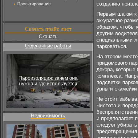
созданию привле
Проектирование
Первым шагом к 
аккуратное разм
образом, чтобы 
Скачать прайс лист
другим водителя
Скачать
специальными ли
Отделочные работы
парковаться.
На втором месте
придомового пар
декора, которые
комплекса. Напр
Пароизоляция: зачем она
подсветки парко
нужна и где используется
урны и скамейки
Не стоит забыва
Чистота и порядо
беспрепятственн
Недвижимость
и предполагает 
следует убирать
предотвращения 
приведение поря