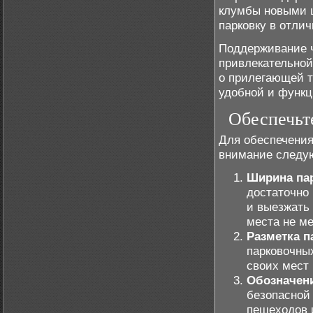
клумбы новыми ц
парковку в отли
Поддерживание ч
привлекательной
о прилегающей т
удобной и функц
Обеспечьт
Для обеспечения
внимание следу
Ширина па
достаточно
и выезжать 
места не ме
Разметка п
парковочны
своих мест
Обозначен
безопасной
пешеходов и