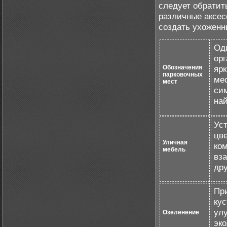
следует обратит
различные аксес
создать ухоженн
Оди
орг
Обозначения
ярк
парковочных
ме
мест
си
най
Уст
цве
Уличная
ко
мебель
вз
др
При
кус
ул
Озеленение
эк