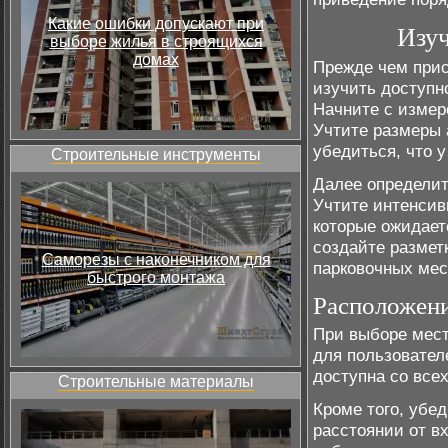
Какие ошибки допускают при
Изуч
выборе жилья в строящихся
домах
Прежде чем прис
изучить доступн
Начните с измере
Учтите размеры 
убедиться, что у
Строительные инструменты
Далее определит
Учтите интенсив
которые ожидает
создайте размет
Саморезы с наконечником для
парковочных мес
быстрого монтажа
Расположени
При выборе мест
для пользовател
доступна со все
Строительные материалы
Кроме того, убед
расстоянии от в