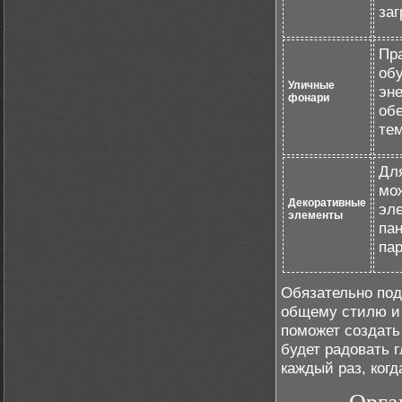
заг
Пр
об
Уличные
эн
фонари
обе
тем
Для
мо
Декоративные
эл
элементы
пан
пар
Обязательно под
общему стилю и 
поможет создать
будет радовать 
каждый раз, когд