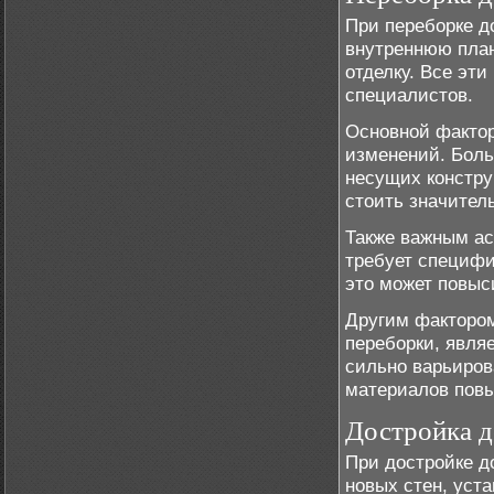
При переборке д
внутреннюю план
отделку. Все эт
специалистов.
Основной фактор
изменений. Больш
несущих констру
стоить значител
Также важным ас
требует специфи
это может повыс
Другим фактором
переборки, явля
сильно варьиров
материалов повы
Достройка д
При достройке д
новых стен, уста