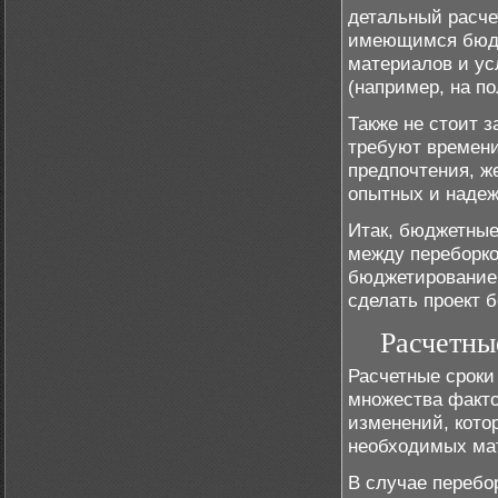
детальный расче
имеющимся бюдже
материалов и ус
(например, на п
Также не стоит з
требуют времени
предпочтения, ж
опытных и надеж
Итак, бюджетные
между переборко
бюджетирование
сделать проект 
Расчетны
Расчетные сроки
множества факто
изменений, кото
необходимых мат
В случае перебо