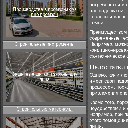
потребностей и 
Производства в промзонах vs
площадь кухни, 
вне промзон
спальни и ванны
семьи.
Преимуществом п
современные тех
Например, можно
Строительные инструменты
кондиционирован
сантехническое 
Недостатки 
Защитные щитки и экраны для
Однако, как и л
лица
имеет свои недо
процессом, поск
привлечения спе
Кроме того, пер
неудобствами и 
Строительные материалы
Например, при п
этого помещения
пищи.