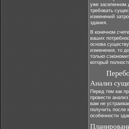
уже заселенном 
требовать сущес
изменений затро
здания.
В конечном счет
ваших потребнос
основа существу
изменения, то д
только сэкономит
который полност
Перебо
Анализ сущ
Перед тем как п
провести анализ
вам не устраива
получить после 
особенности зда
Планирован