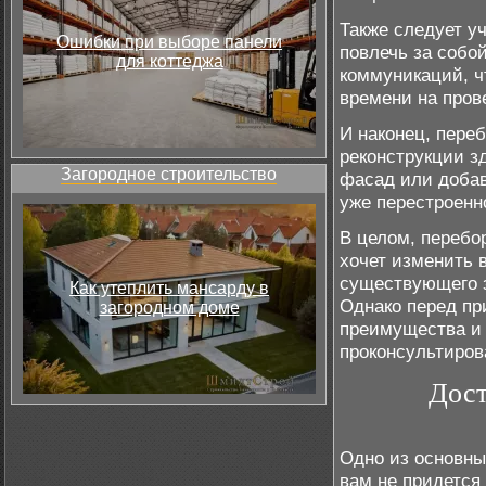
Также следует у
Ошибки при выборе панели
повлечь за собо
для коттеджа
коммуникаций, ч
времени на пров
И наконец, пере
реконструкции з
Загородное строительство
фасад или добав
уже перестроенн
В целом, перебо
хочет изменить 
существующего з
Как утеплить мансарду в
Однако перед пр
загородном доме
преимущества и 
проконсультиров
Дост
Одно из основны
вам не придется