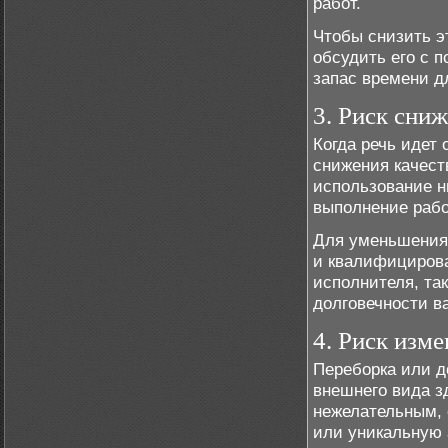
работ.
Чтобы снизить э
обсудить его с 
запас времени д
3. Риск сни
Когда речь идет 
снижения качест
использование н
выполнение рабо
Для уменьшения 
и квалифицирова
исполнителя, так
долговечности в
4. Риск изм
Переборка или д
внешнего вида з
нежелательным, 
или уникальную 