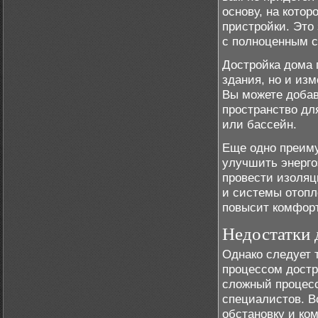
основу, на кото
пристройки. Это
с полноценным с
Достройка дома 
здания, но и из
Вы можете добав
пространство дл
или бассейн.
Еще одно преиму
улучшить энерг
провести изоляц
и системы отопл
повысит комфорт
Недостатки 
Однако следует 
процессом достр
сложный процесс
специалистов. В
обстановку и ко