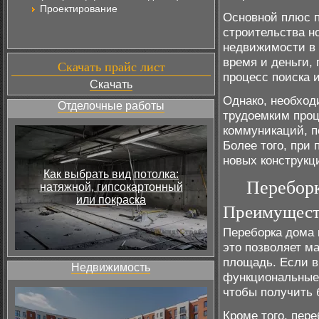
Проектирование
Основной плюс п
строительства н
недвижимости в 
время и деньги,
Скачать прайс лист
процесс поиска и
Скачать
Однако, необход
Отделочные работы
трудоемким проц
коммуникаций, п
Более того, при
новых конструкц
Как выбрать вид потолка:
Переборк
натяжной, гипсокартонный
или покраска
Преимущест
Переборка дома 
это позволяет 
площадь. Если в
Недвижимость
функциональные 
чтобы получить 
Кроме того, пер