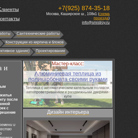
+7(925) 874-35-18
Клиенты
Москва, Каширское ш., 108к1 (
схема
онтакты
проезда
)
info@smistroy.ru
аботы
Сантехнические работы
Конструкции из кирпича и блоков
ктивное здание)
Проектирование
Мастер-класс:
а и
Алюминиевая теплица из
поликарбоната своими руками
ным
Теплица с автоматическим капельным поливом,
а
автопроветриванием и раздвижными дверями-
 жилья
купе
нту после
данной
оек с
Дизайн интерьера
 решение
ремени и
жество
о
 лишних