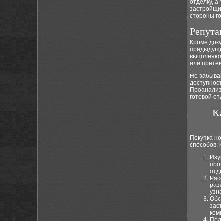
отделку, а
застройщик
стороны го
Репута
Кроме док
предыдущие
выполняют 
или претен
Не забыва
доступност
Проанализ
готовой от
К
Покупка но
способов, 
Изу
про
отд
Рас
раз
узн
Обс
зас
ком
Пол