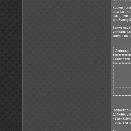
воплощени
Кроме того
сомнитель
сэкономить
требующей
Также огр
уникальнос
может поте
Экономия
Качество
Новостройк
должны уч
недвижимос
привлекат