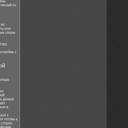
тобы
етензий со
 их
ты они
ные споры
туру,
стройки с
ой
колько
жно
вой
ь деньги.
ают
нок и
ься с
те готовы к
 сторон.
ройщики