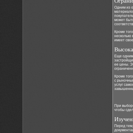
Ограни
Одним из о
материалов
покупатель
может быть
соответств
Кроме того
несколько 
имеет сво
Высока
Еще одним 
застройщик
ее цены. Э
ограничен
Кроме тог
с рыночны
услуг само
завышенны
При выборе
чтобы сдел
Изучен
Перед тем,
документа