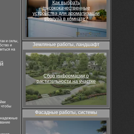
Как выбрать
высококачественные
устройства для ароматизации
воздуха в комнате?
так и силы,
Земляные работы, ландшафт
бство и
читься на
ой
Сбор информации о
растительности на участке
йки
, чтобы
Фасадные работы, системы
и надежные
ование