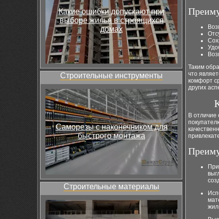
Преиму
Какие ошибки допускают при
выборе жилья в строящихся
Воз
домах
Отс
Сох
Удо
Воз
Таким обра
что являет
Строительные инструменты
комфорт ср
других асп
К
В отличие 
покупател
Саморезы с наконечником для
качествен
быстрого монтажа
привлекат
Преиму
При
выг
соз
Строительные материалы
Исп
мат
жил