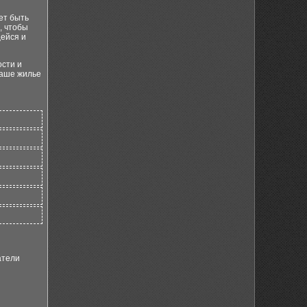
ет быть
, чтобы
щейся и
ости и
ваше жилье
атели