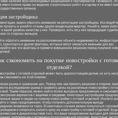
 также наличие всех необходимых разрешений и сертификатов. Проверьте, ч
 имел полное право на ведение строительных работ и отделку и не имел пр
сударственных органов.
ция застройщика
ументации, важно обратить внимание на репутацию застройщика. Исследуйте
 проекты и узнайте отзывы других владельцев квартир. Узнайте, какие рабо
и какой уровень качества у них. Проверьте, есть ли у них предыдущие судеб
зии со стороны жильцов.
йте обратить внимание на расположение объекта недвижимости, инфраструк
ь транспорта и другие факторы, которые могут оказаться важными для вас.
ируйте все эти факторы и примите взвешенное решение перед покупкой ново
делкой.
ак сэкономить на покупке новостройки с готов
отделкой?
востройки с готовой отделкой может быть дорогостоящим делом, но есть нес
как сэкономить на этой покупке:
чение рынка и сравнение цен. Перед тем, как принять решение о покупке, ва
вести исследование рынка и сравнить цены на различные новостройки с гото
елкой. Таким образом, можно найти более выгодное предложение и сэкономит
смотрение вариантов с акциями и скидками. Некоторые застройщики предлаг
личные акции и скидки на покупку новостройки с готовой отделкой. Изучите ры
айте о таких предложениях, чтобы получить дополнительную выгоду.
уждение возможности торга. В некоторых случаях можно попытаться торговат
тройщиком и попросить снизить цену на новостройку с готовой отделкой. Будь
промиссам и доказательствам того, что ваше предложение выгодно для обеих
учение информации о возможности рассрочки или ипотеки. Некоторые заст