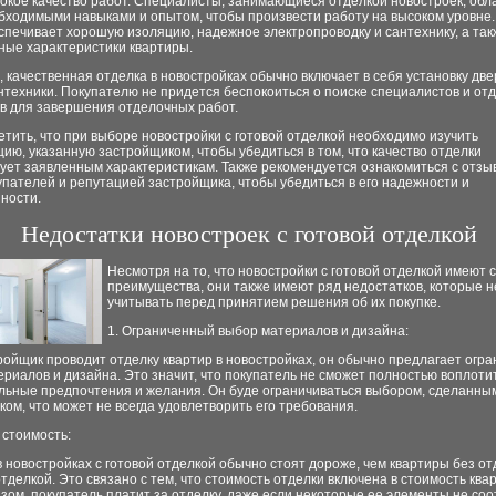
окое качество работ. Специалисты, занимающиеся отделкой новостроек, об
бходимыми навыками и опытом, чтобы произвести работу на высоком уровне.
спечивает хорошую изоляцию, надежное электропроводку и сантехнику, а так
ные характеристики квартиры.
, качественная отделка в новостройках обычно включает в себя установку двер
нтехники. Покупателю не придется беспокоиться о поиске специалистов и от
в для завершения отделочных работ.
тить, что при выборе новостройки с готовой отделкой необходимо изучить
ию, указанную застройщиком, чтобы убедиться в том, что качество отделки
вует заявленным характеристикам. Также рекомендуется ознакомиться с отзы
упателей и репутацией застройщика, чтобы убедиться в его надежности и
ности.
Недостатки новостроек с готовой отделкой
Несмотря на то, что новостройки с готовой отделкой имеют 
преимущества, они также имеют ряд недостатков, которые 
учитывать перед принятием решения об их покупке.
1. Ограниченный выбор материалов и дизайна:
ройщик проводит отделку квартир в новостройках, он обычно предлагает огр
риалов и дизайна. Это значит, что покупатель не сможет полностью воплоти
льные предпочтения и желания. Он буде ограничиваться выбором, сделанны
ом, что может не всегда удовлетворить его требования.
 стоимость:
 новостройках с готовой отделкой обычно стоят дороже, чем квартиры без от
тделкой. Это связано с тем, что стоимость отделки включена в стоимость ква
зом, покупатель платит за отделку, даже если некоторые ее элементы не со