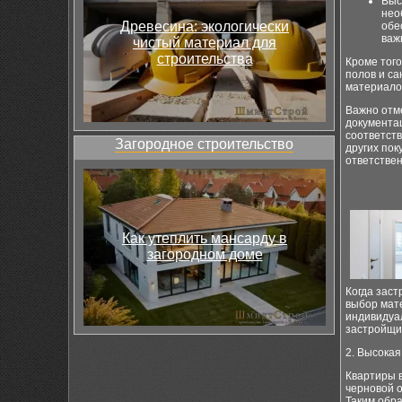
Выс
нео
Древесина: экологически
обе
важ
чистый материал для
строительства
Кроме того
полов и са
материало
Важно отме
документац
соответст
Загородное строительство
других пок
ответствен
Как утеплить мансарду в
загородном доме
Когда заст
выбор мате
индивидуа
застройщик
2. Высокая
Квартиры в
черновой о
Таким обра