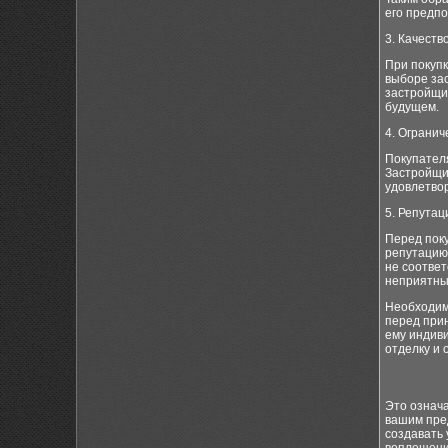
его предп
3. Качеств
При покупк
выборе зас
застройщи
будущем.
4. Ограни
Покупателя
Застройщик
удовлетво
5. Репутац
Перед поку
репутацию
не соотве
неприятны
Необходимо
перед при
ему индиви
отделку и
Это означа
вашим пре
создавать 