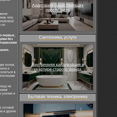
Адаптация существующих
пространств
ожете
тем, что
отделкой
х по
Во-первых,
Сантехника, услуги
дями без
атериалами
ь
ранее.
Внутренняя канализация в
ке полов,
шена и
квартире старого фонда
селиться в
делочными
льцу не
ением
е усилия и
Бытовая техника, электроника
с готовой
ю и другие