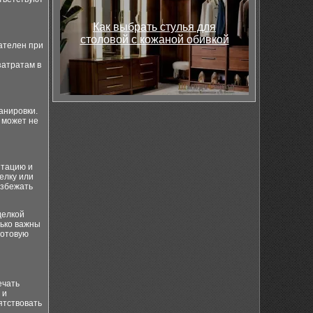
Как выбрать стулья для
столовой с кожаной обивкой
ателен при
затратам в
анировки.
 может не
нтацию и
елку или
избежать
делкой
лько важны
готовую
ечать
 и
ятствовать