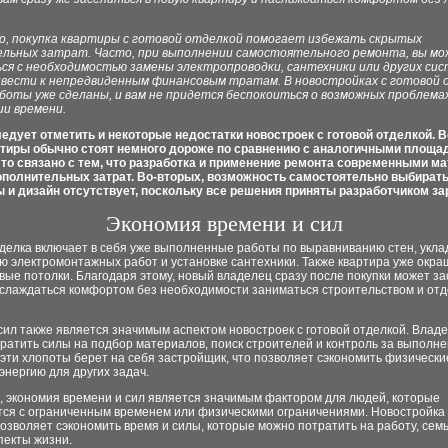
о, покупка квартиры с готовой отделкой помогает избежать скрытых
льных затрат. Часто, при выполнении самостоятельного ремонта, вы м
ся с необходимостью замены электропроводки, сантехники или других сис
вести к непредвиденным финансовым тратам. В новостройках с готовой 
аботы уже сделаны, и вам не придется беспокоиться о возможных проблема
и времени.
ледует отметить и некоторые недостатки новостроек с готовой отделкой. 
ртиры обычно стоят немного дороже по сравнению с аналогичными площа
Это связано с тем, что разработка и применение ремонта современными м
ополнительных затрат. Во-вторых, возможность самостоятельно выбират
 и дизайн отсутствует, поскольку все решения приняты разработчиком за
Экономия времени и сил
делка включает в себя уже выполненные работы по выравниванию стен, уклад
 электромонтажных работ и установке сантехники. Также квартира уже окра
вые потолки. Благодаря этому, новый владелец сразу после покупки может за
аслаждаться комфортом без необходимости заниматься строительством и от
ил также является значимым аспектом новостроек с готовой отделкой. Владе
ратить силы на подбор материалов, поиск строителей и контроль за выполн
 эти хлопоты берет на себя застройщик, что позволяет сэкономить физически
энергию для других задач.
, экономия времени и сил является значимым фактором для людей, которые
тся с ограниченным временем или физическими ограничениями. Новостройка 
озволяет сэкономить время и силы, которые можно потратить на работу, семь
пекты жизни.