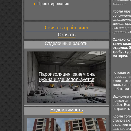
Проектирование
хлопот.
Кроме тог
дополните
столкнуть
может при
Скачать прайс лист
все эти р
прошестви
Скачать
Однако, с
Отделочные работы
такие ква
отделки. 
требует д
материалы
Готовая от
Пароизоляция: зачем она
проведению
нужна и где используется
имеет гото
жилье и н
работами.
Экономия с
придется т
работ. Все
сохранить 
Недвижимость
Кроме того
сталкиваю
отделкой п
важные ас