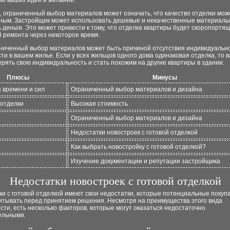
ю ваших идей и желаний.
, ограниченный выбор материалов может означать, что качество отделки мож
ным. Застройщик может использовать дешевые и некачественные материалы
 деньги. Это может привести к тому, что отделка квартиры будет скоропортя
 ремонта через некоторое время.
аниченный выбор материалов может быть причиной отсутствия индивидуальн
ти в вашем жилье. Если у всех жильцов одного дома одинаковая отделка, то 
рять свою индивидуальность и стать похожим на другие квартиры в здании.
Плюсы
Минусы
 времени и сил
Ограниченный выбор материалов и дизайна
 отделки
Высокая стоимость
Ограниченный выбор материалов и дизайна
Недостатки новостроек с готовой отделкой
Как выбрать новостройку с готовой отделкой?
Изучение документации и репутации застройщика
Недостатки новостроек с готовой отделкой
и с готовой отделкой имеют свои недостатки, которые потенциальные покуп
итывать перед принятием решения. Несмотря на преимущества этого вида
ти, есть несколько факторов, которые могут оказаться недостаточно
ельными.