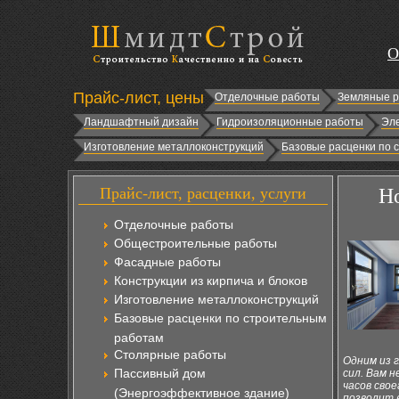
О
Прайс-лист, цены
Отделочные работы
Земляные 
Ландшафтный дизайн
Гидроизоляционные работы
Эл
Изготовление металлоконструкций
Базовые расценки по 
Прайс-лист, расценки, услуги
Но
Отделочные работы
Общестроительные работы
Фасадные работы
Конструкции из кирпича и блоков
Изготовление металлоконструкций
Базовые расценки по строительным
работам
Столярные работы
Одним из 
Пассивный дом
сил. Вам 
часов сво
(Энергоэффективное здание)
позволит 