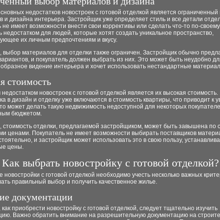
ченный выбор материалов и дизайна
сновных недостатков новостроек с готовой отделкой является ограниченный
 и дизайна интерьера. Застройщик уже определяет стиль и все детали отдел
 не имеет возможности внести свои коррективы или сделать что-то по-своему
 недостатком для людей, которые хотят создать уникальное пространство,
ующее их личным предпочтениям и вкусу.
, выбор материалов для отделки также ограничен. Застройщик обычно предл
вариантов, и покупатель должен выбрать из них. Это может быть неудобно для
еобразное видение интерьера и хочет использовать нестандартные материа
я стоимость
недостатком новостроек с готовой отделкой является их высокая стоимость
а в дизайн и отделку уже включаются в стоимость квартиры, что приводит к 
то может делать такую недвижимость недоступной для некоторых покупателе
ным бюджетом.
о, стоимость отделки, предлагаемой застройщиком, может быть завышена по
ми ценами. Покупатель не имеет возможности выбирать поставщиков матери
стоятельно, и застройщик может использовать это в свою пользу, устанавлив
е цены.
Как выбрать новостройку с готовой отделкой?
 новостройки с готовой отделкой необходимо учесть несколько важных крите
ать правильный выбор и получить качественное жилье.
ие документации
 как приобрести новостройку с готовой отделкой, следует тщательно изучить
цию. Важно обратить внимание на разрешительную документацию на строите