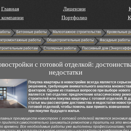
Главная
Лицензии
 компании
Портфолио
К
работы
Бетонные работы
Малоэтажное строительство
Кровельные р
ектромонтажные работы
Общестроительные работы
Фасадные работы
строительным работам
Столярные работы
Пассивный дом (Энергоэффе
востройки с готовой отделкой: достоинств
недостатки
Покупка квартиры в новостройке всегда является серьез
решением, требующим внимательного анализа множеств
факторов. Одним из главных вопросов при выборе нового
является тип отделки: предпочтение классическому ремо
строителей или покупка квартиры с готовой отделкой. В 
статье мы рассмотрим достоинства и недостатки новостр
готовой отделкой, чтобы помочь вам принять взвешенное
при покупке будущего жилья.
главных преимуществ новостроек с готовой отделкой является экономия в
не придется самостоятельно заниматься ремонтом и тратить на это мно
его времени. Все необходимые работы уже выполнены профессионалами, чт
вам сразу же заселиться в новую квартиру и наслаждаться комфортом без