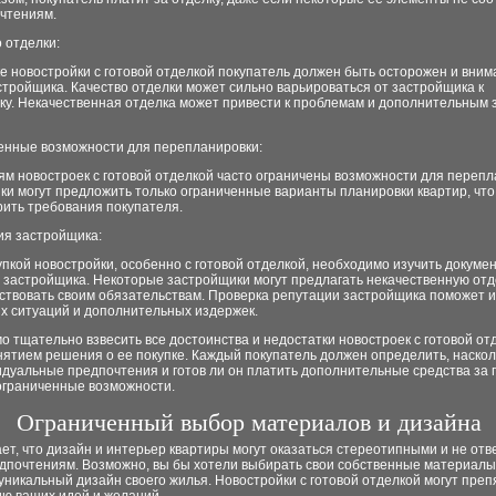
очтениям.
о отделки:
е новостройки с готовой отделкой покупатель должен быть осторожен и вним
тройщика. Качество отделки может сильно варьироваться от застройщика к
ку. Некачественная отделка может привести к проблемам и дополнительным 
ченные возможности для перепланировки:
м новостроек с готовой отделкой часто ограничены возможности для перепл
и могут предложить только ограниченные варианты планировки квартир, что
рить требования покупателя.
ия застройщика:
пкой новостройки, особенно с готовой отделкой, необходимо изучить докуме
 застройщика. Некоторые застройщики могут предлагать некачественную отд
тствовать своим обязательствам. Проверка репутации застройщика поможет 
х ситуаций и дополнительных издержек.
 тщательно взвесить все достоинства и недостатки новостроек с готовой от
нятием решения о ее покупке. Каждый покупатель должен определить, наско
дуальные предпочтения и готов ли он платить дополнительные средства за 
 ограниченные возможности.
Ограниченный выбор материалов и дизайна
ет, что дизайн и интерьер квартиры могут оказаться стереотипными и не отв
дпочтениям. Возможно, вы бы хотели выбирать свои собственные материалы
уникальный дизайн своего жилья. Новостройки с готовой отделкой могут преп