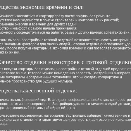
щества экономии времени и сил:
можность заселиться в квартиру сразу после покупки без ремонта;
утствие необходимости в поиске строителей и контроле за их работой;
ранение энергии и времени для других задач;
бство и комфорт с самого начала проживания;
можность сосредоточиться на работе, семье и других важных аспектах жизни.
зом, выбор новостройки с готовой отделкой позволяет сэкономить как время, 
ся значимым фактором для многих людей. Готовая отделка обеспечивает удо
азу после покупки квартиры, а экономия времени и сил позволяет сосредото
ектах жизни.
ачество отделки новостроек с готовой отделк
от покупки квартиры без отделки, новостройки с готовой отделкой предлагают
ю готовое жилье, которое можно немедленно заселять. Застройщик выбирает
ные материалы и современные технологии, чтобы создать комфортное и
ельное пространство для будущих жильцов.
щества качественной отделки:
влекательный внешний вид. Благодаря профессиональной отделке, новостро
лядят эстетично и современно. Застройщик уделяет внимание каждой детали
дать гармоничный и стильный образ объекта.
ользование проверенных материалов. Застройщик выбирает качественные 
ериалы для отделки, что гарантирует долговечность и долгосрочное использ
ища.