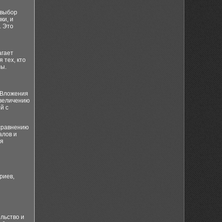
 выбор
ки, и
. Это
агает
 тех, кто
лы.
. Вложения
увеличению
й с
 сравнению
алов и
ая
риев,
льство и