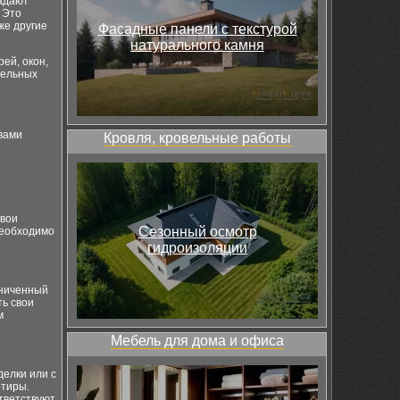
ладают
 Это
же другие
Фасадные панели с текстурой
натурального камня
ей, окон,
дельных
вами
Кровля, кровельные работы
свои
Сезонный осмотр
необходимо
гидроизоляции
аниченный
ть свои
м
Мебель для дома и офиса
делки или с
ртиры.
ответствуют