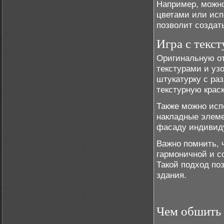
Например, можн
цветами или исп
позволит создат
Игра с текс
Оригинальную от
текстурами и уз
штукатурку с ра
текстурную краск
Также можно исп
накладные элеме
фасаду индивиду
Важно помнить, 
гармоничной и с
Такой подход по
здания.
Чем обшить 