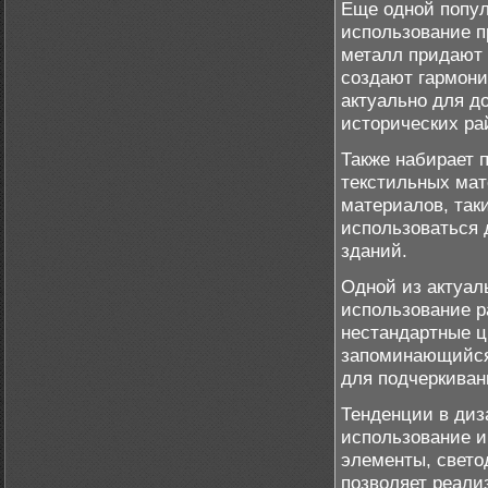
Еще одной попул
использование п
металл придают 
создают гармони
актуально для д
исторических ра
Также набирает 
текстильных мат
материалов, таки
использоваться 
зданий.
Одной из актуал
использование р
нестандартные ц
запоминающийся 
для подчеркиван
Тенденции в диз
использование 
элементы, свето
позволяет реали