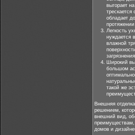
выгорает на
трескается 
обладает д
протяжении 
Легкость ух
нуждается в
влажной тря
поверхности
загрязнения
Широкий выб
большом ас
оптимально
натуральные
такой же эс
преимущест
Внешняя отделка
решением, котор
внешний вид, об
преимуществам, 
домов и дизайне