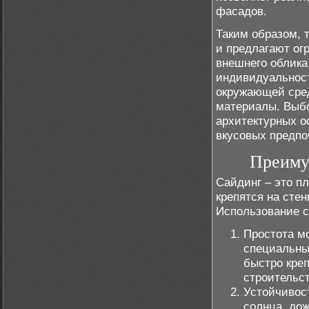
фасадов.
Таким образом, 
и предлагают ог
внешнего облика
индивидуальност
окружающей сред
материалы. Выбо
архитектурных о
вкусовых предпо
Преиму
Сайдинг – это п
крепятся на сте
Использование с
Простота мо
специальны
быстро креп
строительст
Устойчивос
солнца, дож