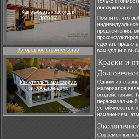
только стоимост
обслуживание.
Как выбрать краску для
Помните, что вы
потолка
индивидуальное 
предпочтения, в
проконсультиров
сделать правиль
Загородное строительство
вам удачи в выб
Краски и о
Долговечнос
Одним из главны
Как утеплить мансарду в
материалов явля
загородном доме
воздействиям. Т
первоначальный 
устойчивостью 
изменениям, ат
Экологичнос
Современные кр