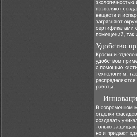
экологичностью 
позволяют созда
веществ и испар
загрязняют окру
сертификатами с
помещений, так 
Удобство п
Краски и отдело
удобством приме
с помощью кисти
технологиям, та
распределяются 
работы.
Инноваци
В современном м
отделки фасадов
создавать уника
только защищают
но и придают зд