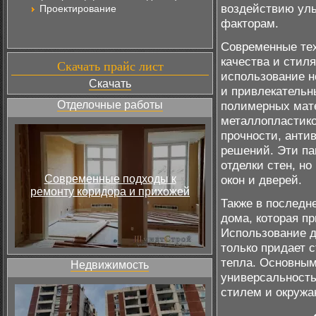
воздействию ул
Проектирование
факторам.
Современные тех
качества и стил
Скачать прайс лист
использование н
Скачать
и привлекательн
Отделочные работы
полимерных мате
металлопластико
прочности, анти
решений. Эти па
отделки стен, н
Современные подходы к
окон и дверей.
ремонту коридора и прихожей
Также в последн
дома, которая п
Использование д
только придает 
тепла. Основным
Недвижимость
универсальность
стилем и окруж