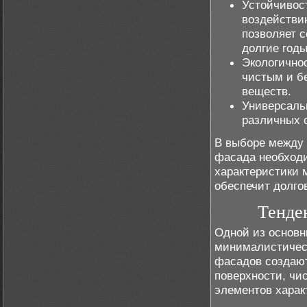
Устойчивос
воздействию
позволяет 
долгие годы
Экологично
чистым и б
веществ.
Универсаль
различных 
В выборе между 
фасада необходи
характеристики 
обеспечит долго
Тенде
Одной из основн
минималистическ
фасадов создают
поверхности, чи
элементов харак