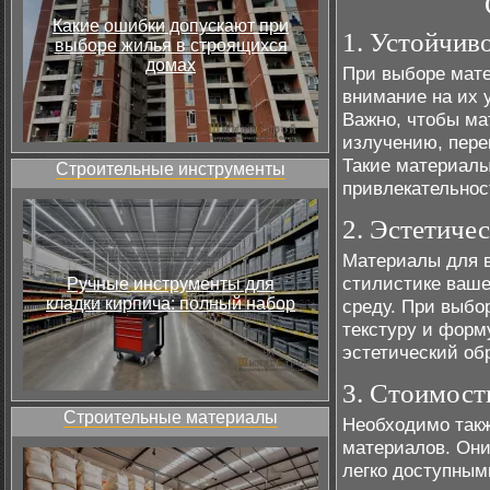
Какие ошибки допускают при
1. Устойчив
выборе жилья в строящихся
домах
При выборе мате
внимание на их 
Важно, чтобы ма
излучению, пере
Такие материалы
Строительные инструменты
привлекательност
2. Эстетиче
Материалы для в
стилистике ваш
Ручные инструменты для
кладки кирпича: полный набор
среду. При выбо
текстуру и форм
эстетический обр
3. Стоимост
Строительные материалы
Необходимо такж
материалов. Они
легко доступным