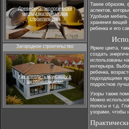
Таким образом, 
Древесина: экологически
аспектов, котор
чистый материал для
Удобная мебель,
строительства
хранения вещей 
ребенка и его са
Испо
Загородное строительство
Яркие цвета, так
создать энергич
использованы на
интерьера. Выбо
ребенка, возрас
Как утеплить мансарду в
подходящими ярк
загородном доме
подростков лучш
Узоры также пом
Можно использов
полосы и т.д. Г
узорами, чтобы 
Практически