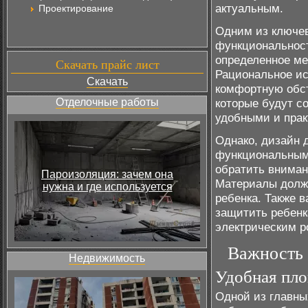
актуальным.
Проектирование
Одним из ключев
функциональност
определенное ме
Скачать прайс лист
Рациональное ис
Скачать
комфортную обст
Отделочные работы
которые будут со
удобными и прак
Однако, дизайн 
функциональным,
обратить вниман
Пароизоляция: зачем она
Материалы долж
нужна и где используется
ребенка. Также 
защитить ребенка
электрическим р
Важность 
Недвижимость
Удобная пло
Одной из главны