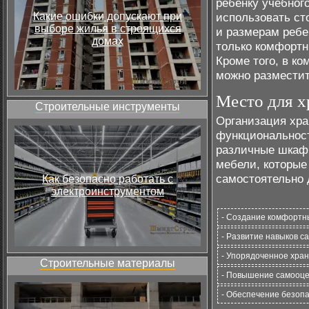
ребенку учебного
Какие ошибки допускают при
использовать ст
выборе жилья в строящихся
и размерам ребе
домах
только комфортн
Кроме того, в ко
можно разместит
Место для х
Строительные инструменты
Организация хра
функциональност
различные шкафы
мебели, которые
самостоятельно 
Как безопасно работать с
электроинструментом
- Создание комфортны
- Развитие навыков с
- Упорядоченное хран
Строительные материалы
- Повышение самооце
- Обеспечение безопа