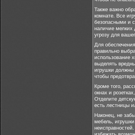
Также важно обр
комнате. Все иг
безопасными и с
наличие мелких 
угрозу для вашег
Для обеспечения
правильно выбра
использование х
выделять вредны
игрушки должны 
чтобы предотвра
Кроме того, рас
окнах и розетка
Отделите детску
есть лестницы и
Наконец, не заб
мебель, игрушки
неисправностей.
избежать возмож