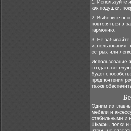
1. Используйте я
как подушки, по
2. Выберите осн
повторяться в р
гармонию.
3. Не забывайте
использования т
острых или легк
Использование я
создать веселую
будет способств
предпочтения реб
также обеспечит
Бе
Одним из главны
мебели и аксесс
стабильными и 
Шкафы, полки и 
чтобы не опасат