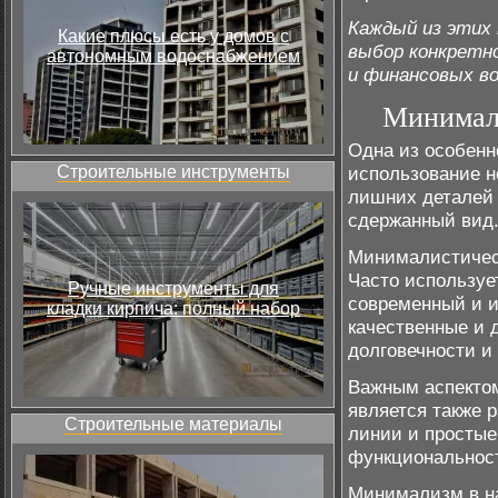
Каждый из этих
Какие плюсы есть у домов с
выбор конкретн
автономным водоснабжением
и финансовых в
Минимали
Одна из особенн
Строительные инструменты
использование н
лишних деталей 
сдержанный вид
Минималистическ
Часто используе
Ручные инструменты для
современный и и
кладки кирпича: полный набор
качественные и 
долговечности и
Важным аспектом
является также 
Строительные материалы
линии и простые
функциональност
Минимализм в на