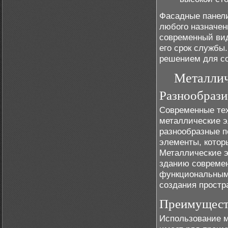
Фасадные панели
любого назначен
современный вид
его срок службы
решением для со
Металлич
Разнообрази
Современные тех
металлические э
разнообразные п
элементы, котор
Металлические э
зданию современ
функциональными
создания простр
Преимуществ
Использование м