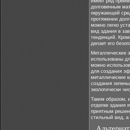
имеет ряд преим
долговечным мат
окружающей сред
протяжении долг
можно легко уст
вид здания в за
тенденций. Кром
делает его безо
Металлические э
использованы дл
можно использов
для создания эф
металлические к
создания зелены
экологически чи
Таким образом, 
отделке здания 
приятным решени
стильный вид, а 
Альтернат