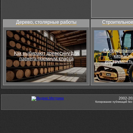
Дерево, столярные работы
Строительное
Оборудовани
Как выбирают древесину для
каркасны
паркета премиум-класса
инструменты
2002-20
Копирование публикаций без 