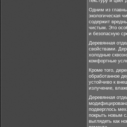
текстуру и цвет 
Одним из главны
экологическая ч
содержит вредны
чистым. Это осо
и безопасную сре
Деревянная отд
свойствами. Дер
холодные сквозня
комфортные усл
Кроме того, дер
обработанное де
устойчиво к вне
излучение, влаж
Деревянная отде
модифицирована
подверглось мех
покрыть новым с
выглядеть как н