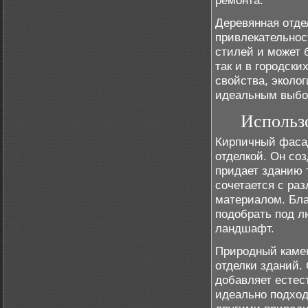
ремонта.
Деревянная отдел
привлекательнос
стилей и может 
так и в городск
свойства, эколо
идеальным выбор
Использ
Кирпичный фасад
отделкой. Он со
придает зданию 
сочетается с ра
материалом. Бла
подобрать под л
ландшафт.
Природный камен
отделки зданий.
добавляет естес
идеально подход