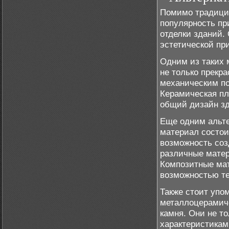
Помимо традици
популярность пр
отделки зданий.
эстетической пр
Одним из таких 
не только прекр
механическим п
Керамическая пл
общий дизайн зд
Еще одним альте
материал состои
возможность соз
различные матер
Композитные мат
возможностью т
Также стоит упо
металлоцерамиче
камня. Они не т
характеристикам