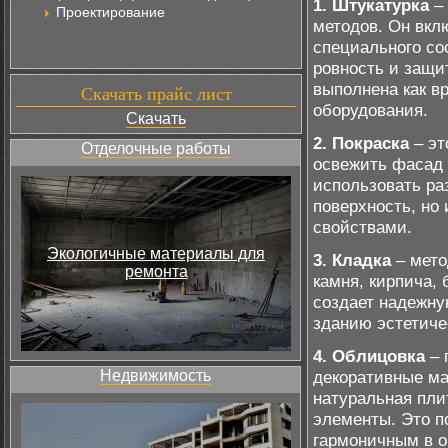
1. Штукатурка
– 
Проектирование
методов. Он вкл
специального со
ровность и защи
выполнена как в
Скачать прайс лист
оборудования.
Скачать
2. Покраска
– эт
Отделочные работы
освежить фасад 
использовать ра
поверхность, но
свойствами.
Экологичные материалы для
3. Кладка
– мето
ремонта
камня, кирпича, 
создает надежну
зданию эстетиче
4. Облицовка
– 
Недвижимость
декоративные ма
натуральная пли
элементы. Это п
гармоничным в 