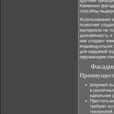
другими природн
Каменные фасады
способны выдерж
Использование к
позволяет созда
материалы не то
долговечность и
они создают ко
индивидуальност
для наружной от
окружающим лан
Фасадны
Преимуществ
Широкий вы
в различных
идеальное 
Простота м
требуют ис
технологий.