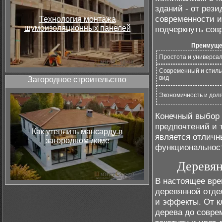
зданий - от рез
современности и
Технология монтажа
шумоизоляционных панелей
подчеркнуть сов
Преимуще
Простота и универса
Современный и стил
вид
Загородное строительство
Экономичность и долг
Конечный выбор 
предпочтений и 
Как утеплить мансарду в
является отличны
загородном доме
функциональност
Деревян
В настоящее вре
деревянной отде
и эффекты. От к
дерева до совре