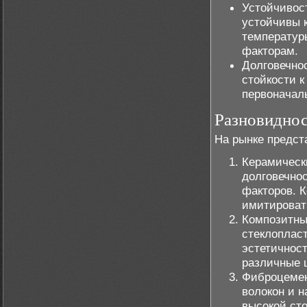
Устойчивос
устойчивы 
температур
факторам.
Долговечно
стойкости 
первоначал
Разновиднос
На рынке предст
Керамическ
долговечно
факторов. 
имитировать
Композитны
стеклопласт
эстетичнос
различные 
Фиброцемен
волокон и 
высокой сто