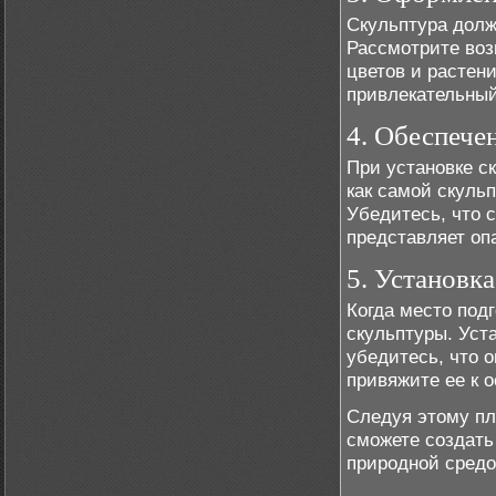
Скульптура долж
Рассмотрите воз
цветов и растен
привлекательный
4. Обеспече
При установке с
как самой скуль
Убедитесь, что 
представляет оп
5. Установк
Когда место под
скульптуры. Уст
убедитесь, что 
привяжите ее к 
Следуя этому пл
сможете создать
природной средо