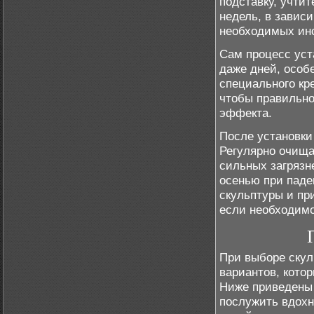
подставку, учтит
недель, в завис
необходимых инс
Сам процесс уст
даже дней, особ
специального кр
чтобы правильно
эффекта.
После установки
Регулярно очища
сильных загрязн
осенью при паде
скульптуры и пр
если необходимо
При выборе скул
вариантов, кото
Ниже приведены 
послужить вдохн