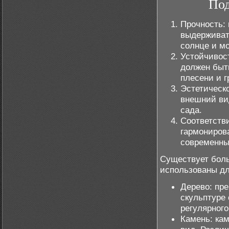
Под
Прочность:
выдерживать
солнце и мо
Устойчивос
должен быт
плесени и г
Эстетическ
внешний ви
сада.
Соответств
гармонирова
современны
Существует боль
использованы дл
Дерево: пр
скульптуре 
регулярного
Камень: ка