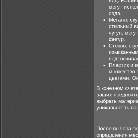
вид. Различ
могут испол
сада.
Металл: ск
стильный в
чугун, мог
фигур.
Стекло: ск
изысканным
подсвечива
Пластик и 
множество 
цветами. Он
В конечном счет
ваших предпочте
выбрать материа
уникальность ва
После выбора ск
определения мес