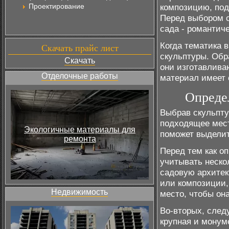
Проектирование
композицию, под
Перед выбором с
сада - романтич
Когда тематика 
Скачать прайс лист
скульптуры. Обр
Скачать
они изготавлива
Отделочные работы
материал имеет
Опреде
Выбрав скульпту
подходящее мест
Экологичные материалы для
поможет выделит
ремонта
Перед тем как о
учитывать неско
садовую архитек
или композиции,
Недвижимость
место, чтобы он
Во-вторых, след
крупная и монум