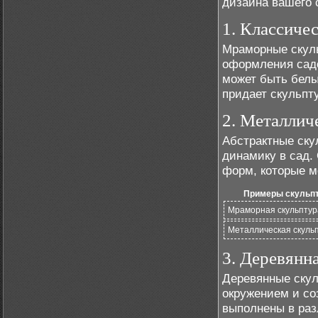
дизайна вашего 
1. Классиче
Мраморные скул
оформления садо
может быть белы
придает скульпт
2. Металлич
Абстрактные ску
динамику в сад.
форм, которые м
Примеры скульпт
Мраморная скульпту
Металлическая скуль
3. Деревянн
Деревянные скул
окружением и со
выполнены в раз