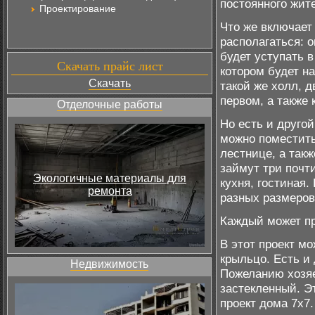
постоянного жит
Проектирование
Что же включает
располагаться: о
будет уступать в
Скачать прайс лист
котором будет н
Скачать
такой же холл, д
первом, а также 
Отделочные работы
Но есть и друго
можно поместить
лестнице, а такж
займут три почт
Экологичные материалы для
кухня, гостиная.
ремонта
разных размеров
Каждый может пр
В этот проект м
крыльцо. Есть и 
Недвижимость
Пожеланию хозяе
застекленный. Эт
проект дома 7х7.