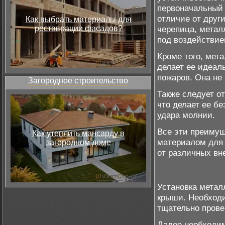
первоначальный 
отличие от друг
Как выбрать материалы для
реставрации фасадов?
черепица, металл
под воздействие
Кроме того, мет
делает ее идеа
пожаров. Она не 
Загородное строительство
Также следует о
что делает ее б
удара молнии.
Все эти преиму
Как утеплить мансарду в
материалом для 
загородном доме
от различных вн
Установка метал
крыши. Необходи
тщательно прове
Далее необходим