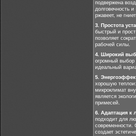
подвержена возд
долговечность и 
ржавеет, не гние
3. Простота уст
быстрый и прост
позволяет сокра
рабочей силы.
4. Широкий выб
огромный выбор 
идеальный вариа
5. Энергоэффек
хорошую теплои
микроклимат вну
является эколог
примесей.
6. Адаптация к
подходит для лю
современности. 
создает эстетич