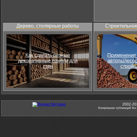
Дерево, столярные работы
Строительное
Как сделать резные
Применение 
декоративные панели для
автопылесос
стен
стройп
2002-20
Копирование публикаций без 