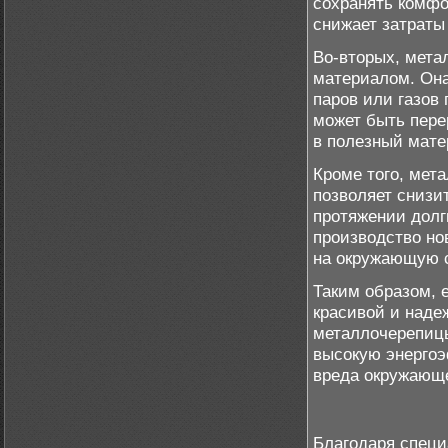
сохранять комфо
снижает затраты
Во-вторых, мета
материалом. Она
паров или газов 
может быть пере
в полезный мате
Кроме того, мет
позволяет снизи
протяжении долг
производство но
на окружающую с
Таким образом, 
красивой и наде
металлочерепиц
высокую энергоэ
вреда окружающе
Благодаря спец