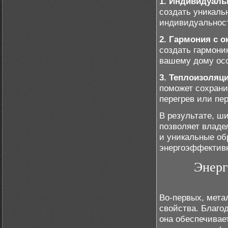
1. Индивидуаль
создать уникаль
индивидуальнос
2. Гармония с 
создать гармони
вашему дому ос
3. Теплоизоляци
поможет сохрани
перегрев или пе
В результате, ш
позволяет владе
и уникальные об
энергоэффективн
Энерг
Во-первых, мета
свойства. Благо
она обеспечивае