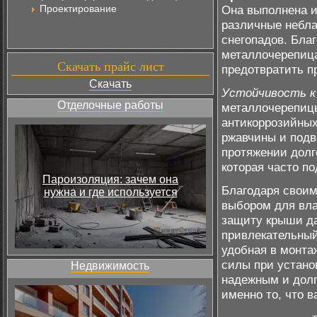
Проектирование
Она выполнена и
различные небла
снегопадов. Бла
металлочерепица
Скачать прайс лист
предотвратить п
Скачать
Устойчивость к
Отделочные работы
металлочерепиц
антикоррозийных
ржавчины и подв
протяжении долг
которая часто п
Пароизоляция: зачем она
Благодаря свои
нужна и где используется
выбором для вла
защиту крыши да
привлекательный
удобная в монта
силы при устано
Недвижимость
надежным и долг
именно то, что в