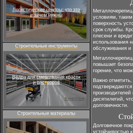
Логистические центры: что это
Металлочерепица
и зачем нужны
условиям, таким 
поверхность уст
срок службы. Кр
плесени и вреди
использования н
Строительные инструменты
обслуживания и 
Металлочерепица
повышает безопа
горение, что мо
Ведра для смешивания красок
Важно отметить,
и растворов
подтверждаются 
производителей 
десятилетий, чт
долговечности.
Строительные материалы
Сто
Долговечное пок
устойчивостью к 