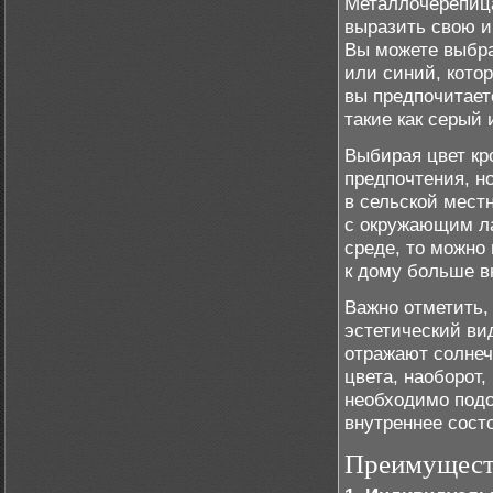
Металлочерепица
выразить свою и
Вы можете выбра
или синий, кото
вы предпочитает
такие как серый
Выбирая цвет кр
предпочтения, н
в сельской мест
с окружающим ла
среде, то можно
к дому больше в
Важно отметить,
эстетический ви
отражают солнеч
цвета, наоборот
необходимо подо
внутреннее сост
Преимуществ