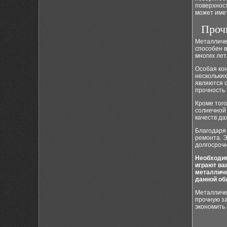
поверхност
может имет
Проч
Металличес
способен 
многих лет
Особая кон
нескольки
являются 
прочность 
Кроме того
солнечной
качеств да
Благодаря 
ремонта. Э
долгосроч
Необходим
играют ва
металличе
данной об
Металличе
прочную за
экономить 