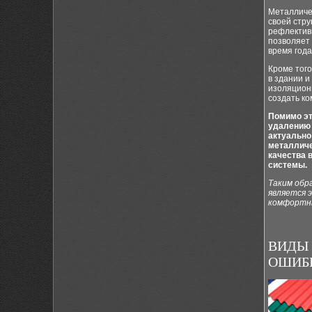
Металличе
своей стр
рефлективн
позволяет
время года
Кроме того
в здании 
изоляцион
создать к
Помимо эт
удалению 
актуально
металличе
качества 
системы.
Таким обр
является 
комфортны
ВИДЫ 
ОШИБК