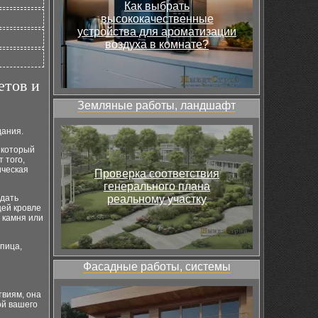
Как выбрать
высококачественные
устройства для ароматизации
воздуха в комнате?
етов и
Земляные работы, ландшафт
дания.
 который
 того,
ическая
Проверка соответствия
генерального плана
здать
реальному участку
щей кровле
 камня или
епица,
Фасадные работы, системы
твиям, она
ой вашего