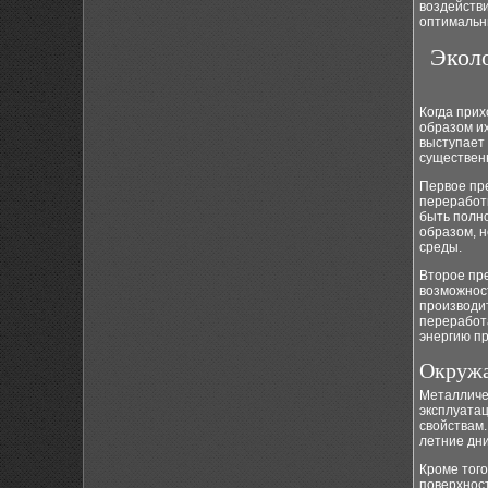
воздействи
оптимальны
Экол
Когда прих
образом и
выступает 
существен
Первое пр
переработк
быть полн
образом, н
среды.
Второе пре
возможнос
производит
переработа
энергию пр
Окружа
Металличе
эксплуата
свойствам.
летние дни
Кроме того
поверхност