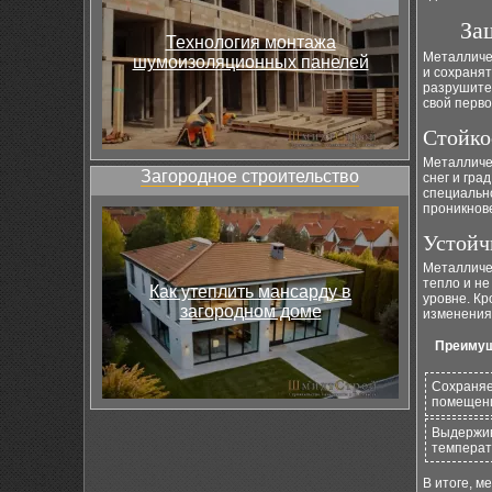
За
Технология монтажа
Металличе
шумоизоляционных панелей
и сохранят
разрушите
свой перво
Стойко
Металличес
Загородное строительство
снег и гра
специальн
проникнове
Устойч
Металличе
тепло и н
Как утеплить мансарду в
уровне. К
загородном доме
изменения 
Преимущ
Сохраняе
помещен
Выдержив
темпера
В итоге, м