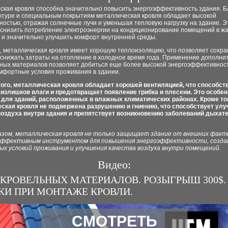
ская кровля способна значительно повысить энергоэффективность здания. Б
уктуре и специальным покрытиям металлическая кровля обладает высокой
остью, отражая солнечные лучи и уменьшая тепловую нагрузку на здание. Э
 снизить потребление электроэнергии на кондиционирование помещений в ж
 и значительно улучшить комфорт внутренней среды.
, металлическая кровля имеет хорошую теплоизоляцию, что позволяет сохра
и снижать затраты на отопление в холодное время года. Применение дополни
ных материалов позволяет добиться еще более высокой энергоэффективнос
омфортные условия проживания в здании.
ого, металлическая кровля обладает хорошей вентиляцией, что способст
излишков влаги и предотвращает появление грибка и плесени. Это особен
 для зданий, расположенных в влажных климатических районах. Кроме тог
ская кровля не подвержена разрушению и гниению, что способствует ул
воздуха внутри здания и препятствует возникновению заболеваний дыхат
азом, металлическая кровля не только защищает здание от внешних факто
эффективным инструментом для повышения энергоэффективности, созда
х условий проживания и улучшения качества воздуха внутри помещений.
Видео:
КРОВЕЛЬНЫХ МАТЕРИАЛОВ. РОЗЫГРЫШ 300$.
И ПРИ МОНТАЖЕ КРОВЛИ.
СМОТРЕТЬ