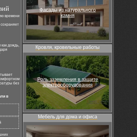
вий
Фасады из натурального
камня
нию времени
 сохраняет
 как дождь,
Кровля, кровельные работы
даря
т
итывает
 комфортном
Роль заземления в защите
ратуры без
электрооборудования
ли в
Мебель для дома и офиса
й
ешних