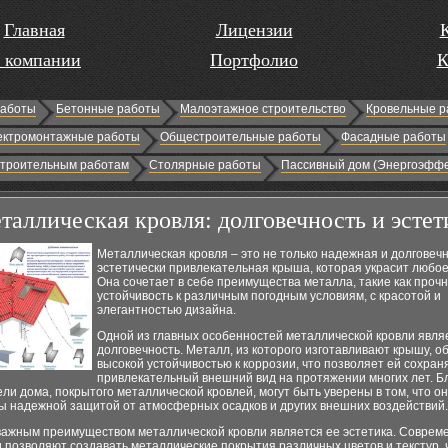
Главная
Лицензии
 компании
Портфолио
К
работы
Бетонные работы
Малоэтажное строительство
Кровельные р
ектромонтажные работы
Общестроительные работы
Фасадные работы
строительным работам
Столярные работы
Пассивный дом (Энергоэффе
таллическая кровля: долговечность и эстет
Металлическая кровля – это не только надежная и долговечн
эстетически привлекательная крыша, которая украсит любое
Она сочетает в себе преимущества металла, такие как прочн
устойчивость к различным погодным условиям, с красотой и
элегантностью дизайна.
Одной из главных особенностей металлической кровли явля
долговечность. Металл, из которого изготавливают крышу, о
высокой устойчивостью к коррозии, что позволяет ей сохран
привлекательный внешний вид на протяжении многих лет. Б
ели дома, покрытого металлической кровлей, могут быть уверены в том, что о
ы надежной защитой от атмосферных осадков и других внешних воздействий.
важным преимуществом металлической кровли является ее эстетика. Соврем
 позволяют создавать металлические покрытия различных цветов и текстур, 