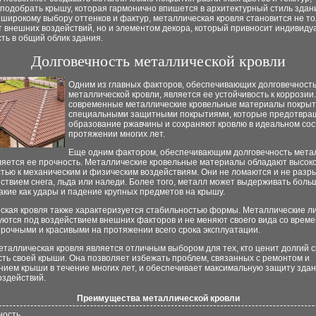
подобрать крышу, которая гармонично впишется в архитектурный стиль здан
широкому выбору оттенков и фактур, металлическая кровля становится не то
 внешних воздействий, но и элементом декора, который привносит индивиду
ть в общий облик здания.
Долговечность металлической кровли
Одним из главных факторов, обеспечивающих долговечност
металлической кровли, является ее устойчивость к коррозии
современные металлические кровельные материалы покры
специальными защитными покрытиями, которые предотвра
образование ржавчины и сохраняют кровлю в идеальном сос
протяжении многих лет.
Еще одним фактором, обеспечивающим долговечность мета
вляется ее прочность. Металлические кровельные материалы обладают высок
стью к механическим и физическим воздействиям. Они не ломаются и не разр
ствием снега, льда или наледи. Более того, металл может выдерживать боль
такие как удары и падение крупных предметов на крышу.
ская кровля также характеризуется стабильностью формы. Металлические л
ются под воздействием внешних факторов и не меняют своего вида со време
рочными и красивыми на протяжении всего срока эксплуатации.
еталлическая кровля является отличным выбором для тех, кто ценит долгий 
ть своей крыши. Она позволяет избежать проблем, связанных с ремонтом и
ием крыши в течение многих лет, и обеспечивает максимальную защиту здан
оздействий.
Преимущества металлической кровли
ность