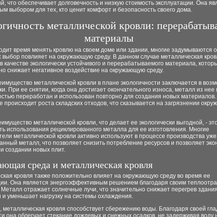
й, что обеспечивает долговечность и низкую стоимость эксплуатации. Она яв
м выбором для тех, кто ценит комфорт и безопасность своего дома.
огичность металлической кровли: перерабаты
материалы
одит время менять кровлю на своем доме или здании, многие задумываются о
х выбор повлияет на окружающую среду. В данном случае металлическая кро
в качестве экологически устойчивого и перерабатываемого материала, котор
но снижает негативное воздействие на окружающую среду.
еимущество металлической кровли в плане экологичности заключается в возм
и. При ее снятии, когда она достигает окончательного износа, металл из нее
остью переработан и использован повторно для создания новых материалов.
е происходит роста складских отходов, что сказывается на загрязнении окр
имущество металлической кровли, что делает ее экологически выгодной, - эт
ть использования рециклированного металла для ее изготовления. Многие
ели металлической кровли активно используют в процессе производства уже
нный металл, что позволяет снизить потребление ресурсов и позволяет эко
и создании новых плит.
ющая среда и металлическая кровля
ская кровля также положительно влияет на окружающую среду во время ее
ции. Она является энергоэффективным решением благодаря своим теплоот
 Металл отражает солнечные лучи, что значительно снижает перегрев здания
 и уменьшает нагрузку на системы охлаждения.
, металлическая кровля способствует сбережению воды. Благодаря своей гла
и она облегчает стекание дождевых и снежных осадков, не задерживая воду 