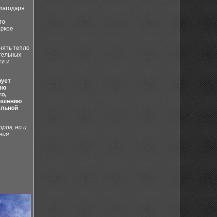
лагодаря
то
аркое
нять тепло
тельных
ти и
вует
но
о,
учшению
ельной
ров, но и
ния