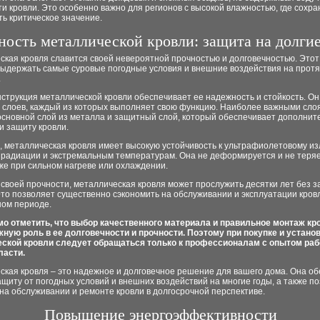
и кровли. Это особенно важно для регионов с высокой влажностью, где сохр
ь критическое значение.
ность металлической кровли: защита на долги
кая кровля славится своей невероятной прочностью и долговечностью. Этот
выдержать самые суровые погодные условия и внешние воздействия на прот
.
струкция металлической кровли обеспечивает ее надежность и стойкость. Он
х слоев, каждый из которых выполняет свою функцию. Наиболее важными сло
основной слой из металла и защитный слой, который обеспечивает дополнит
и защиту кровли.
, металлическая кровля имеет высокую устойчивость к ультрафиолетовому и
 радиации и экстремальным температурам. Она не деформируется и не теряе
же при сильном нагреве или охлаждении.
своей прочности, металлическая кровля может прослужить десятки лет без 
то позволяет существенно сэкономить на обслуживании и эксплуатации кров
ном периоде.
о отметить, что выбор качественного материала и правильное монтаж кр
жную роль в ее долговечности и прочности. Поэтому при покупке и устано
ской кровли следует обращаться только к профессионалам с опытом раб
ласти.
ская кровля – это надежное и долговечное решение для вашего дома. Она о
щиту от погодных условий и внешних воздействий на многие годы, а также п
на обслуживании и ремонте кровли в долгосрочной перспективе.
Повышение энергоэффективности