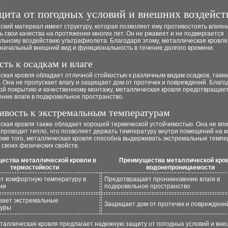
щита от погодных условий и внешних воздейст
ский материал имеет структуру, которая позволяет ему противостоять влия
ь свои качества на протяжении многих лет. Он не ржавеет и не подвергается
льному воздействию ультрафиолета. Благодаря этому, металлическая кровля
начальный внешний вид и функциональность в течение долгого времени.
сть к осадкам и влаге
кая кровля обладает отличной стойкостью к различным видам осадков, таким
д. Она не пропускает влагу и защищает дом от протечек и повреждений. Благо
ой покрытию и качественному монтажу, металлическая кровля предотвращае
ние влаги в подкровельное пространство.
ивость к экстремальным температурам
ская кровля также обладает хорошей термической устойчивостью. Она не вп
е проводит тепло, что позволяет держать температуру внутри помещений на
роме того, металлическая кровля способна выдерживать экстремальные темпе
своих физических свойств.
ества металлической кровли в
Преимущества металлической кров
термостойкости
водонепроницаемости
т комфортную температуру в
Предотвращает проникновение влаги в
ии
подкровельное пространство
ает экстремальные
Защищает дом от протечек и повреждени
туры
еталлическая кровля предлагает надежную защиту от погодных условий и вн