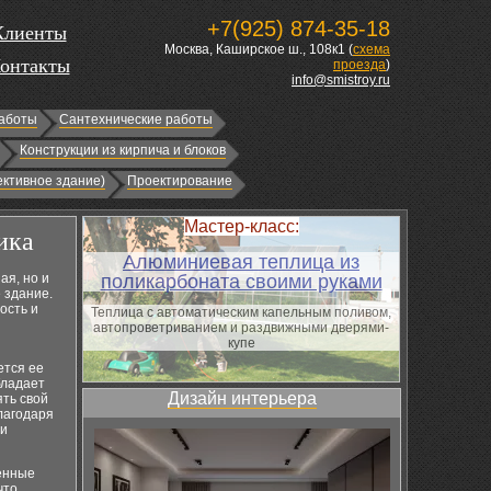
+7(925) 874-35-18
Клиенты
Москва, Каширское ш., 108к1 (
схема
онтакты
проезда
)
info@smistroy.ru
аботы
Сантехнические работы
Конструкции из кирпича и блоков
ктивное здание)
Проектирование
Мастер-класс:
ика
Алюминиевая теплица из
ая, но и
поликарбоната своими руками
 здание.
ость и
Теплица с автоматическим капельным поливом,
автопроветриванием и раздвижными дверями-
купе
ется ее
бладает
Дизайн интерьера
ять свой
лагодаря
ни
енные
что