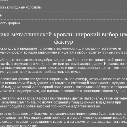
ость к погодным условиям
ь
ность формы
ика металлической кровли: широкий выбор цв
фактур
ская кровля предлагает огромные возможности для создания эстетически
льной кровли, которая гармонично впишется в любой архитектурный стиль з
ыбор цветов позволяет подобрать идеальный оттенок металлической кровли,
вал бы с окружающим ландшафтом или цветом фасада здания. Независимо от
вам классическая пастельная палитра или яркие насыщенные цвета – металл
ожет удовлетворить самые требовательные вкусы.
аллическая кровля предлагает широкий выбор фактур, которые позволяют со
й и неповторимый вид здания. От гладкой и блестящей поверхности, придаю
ый вид, до матовой и рельефной поверхности, воссоздающей эффект старого
ы сможете подобрать то, что идеально впишется в концепцию вашего здания.
, металлическая кровля может имитировать другие материалы, такие как чер
 керамическая плитка, позволяя сохранить традиционный вид здания при
нии продукта с более высокой прочностью и долговечностью.
о от выбора цвета и фактуры, металлическая кровля всегда будет выглядеть
 и элегантно. Благодаря своей прочности и устойчивости к внешним воздейс
о сохранять свою первозданную красоту, и вы сможете наслаждаться эстетик
протяжении многих лет.