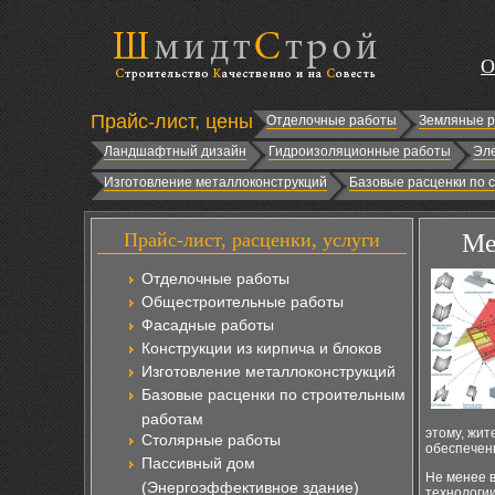
О
Прайс-лист, цены
Отделочные работы
Земляные 
Ландшафтный дизайн
Гидроизоляционные работы
Эл
Изготовление металлоконструкций
Базовые расценки по 
Прайс-лист, расценки, услуги
Ме
Отделочные работы
Общестроительные работы
Фасадные работы
Конструкции из кирпича и блоков
Изготовление металлоконструкций
Базовые расценки по строительным
работам
этому, жит
Столярные работы
обеспечен
Пассивный дом
Не менее 
(Энергоэффективное здание)
технологии