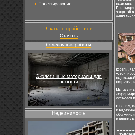
Проектирование
позволяет 
Благодаря 
защитой от
уникальнос
Скачать прайс лист
Скачать
Отделочные работы
кровли, я
устойчиво
Экологичные материалы для
под воздей
ремонта
нагрузки, 
Металличе
деформиру
остаются п
В целом, м
и надежнос
Недвижимость
обслуживан
внешних в
Долговеч