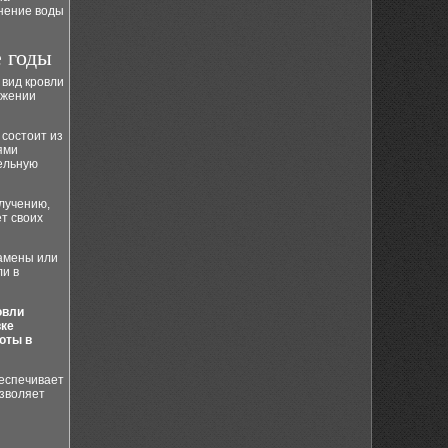
анение воды
е годы
 вид кровли
яжении
 состоит из
ями
ельную
злучению,
т своих
замены или
ли в
овли
вке
оты в
беспечивает
озволяет