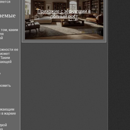
ляется
Прихожие с зеркалами в
ваемые
полный рост
 том, каким
вля
ый
ожности ее
 может
 Таким
ужающей
о
номить
ражающим
 в жаркие
дкой
на