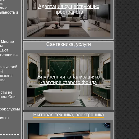
ия.
Адаптация существующих
лько
пространств
альность и
ь
. Многие
Сантехника, услуги
ты
щают
тоянии на
ллической
ой
ываются
Внутренняя канализация в
шие
квартире старого фонда
исты не
нем. Они
срок службы
Бытовая техника, электроника
ия от