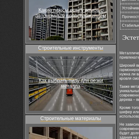
Устойчив
Какие плюсы есть у домов с
автономным водоснабжением
Прочност
Стабиль
Эстет
Строительные инструменты
Металличе
привлекате
Широкий в
гармониро
нужна ли 
кровля см
Как выбрать пилу для резки
металла
Также мет
уникальны
современн
дерева – в
Кроме того
шифер или
использова
Строительные материалы
Не зависим
современно
будет долг
здания на 