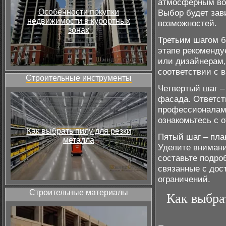
атмосферным воз
Особенности покупки
Выбор будет зав
недвижимости в курортных
возможностей.
зонах
Третьим шагом б
этапе рекоменду
или дизайнерам,
соответствии с 
Строительные инструменты
Четвертый шаг –
фасада. Ответст
профессионалам
ознакомьтесь с 
Как выбрать пилу для резки
Пятый шаг – пла
металла
Уделите внимани
составьте подро
связанные с дос
ограничений.
Строительные материалы
Как выбра