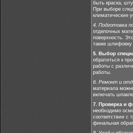
быть краска, шт
При выборе след
климатические у
4. Подготовка п
отделочных мате
поверхность. Эт
также шлифовку
5. Выбор специ
обратиться к п
работы с различ
работы.
6. Ремонт и отд
материала можно
включать шпакле
7. Проверка и 
необходимо осмо
соответствии с 
финальная обраб
8. Уход и обслуж