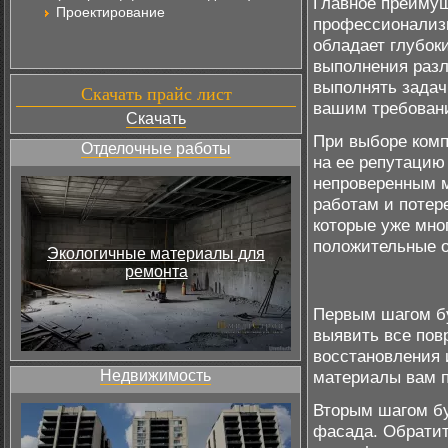
Главное преимущ
Проектирование
профессионализм
обладает глубо
выполнения разл
выполнять задач
Скачать прайс лист
вашим требован
Скачать
При выборе комп
Отделочные работы
на ее репутацию
непроверенным м
работам и потер
которые уже мно
положительные о
Экологичные материалы для
ремонта
Первым шагом бу
выявить все пов
восстановления 
Недвижимость
материалы вам п
Вторым шагом б
фасада. Обратит