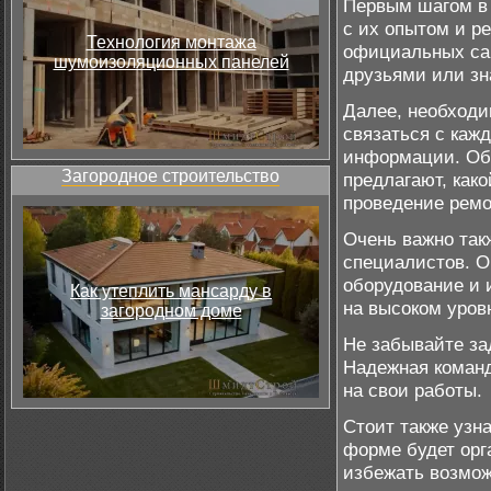
Первым шагом в 
с их опытом и р
Технология монтажа
официальных сай
шумоизоляционных панелей
друзьями или зн
Далее, необходи
связаться с каж
информации. Обя
Загородное строительство
предлагают, како
проведение ремо
Очень важно так
специалистов. О
оборудование и 
Как утеплить мансарду в
на высоком уров
загородном доме
Не забывайте за
Надежная команд
на свои работы.
Стоит также узна
форме будет орг
избежать возмож