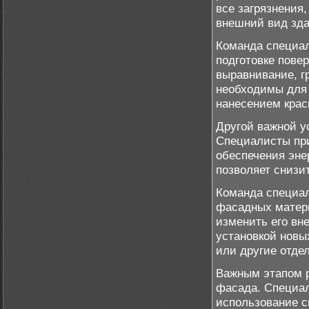
все загрязнения,
внешний вид зда
Команда специал
подготовке повер
выравнивание, г
необходимы для 
нанесением крас
Другой важной у
Специалисты пр
обеспечения эне
позволяет снизи
Команда специал
фасадных матери
изменить его вн
установкой новы
или другие отде
Важным этапом р
фасада. Специал
использование с