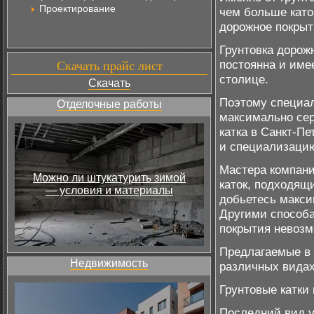
Проектирование
чем больше като
дорожное покрыти
Грунтовка дорожн
постоянна и име
Скачать прайс лист
столице.
Скачать
Поэтому специал
Отделочные работы
максимально серь
катка в Санкт-П
и специализаци
Мастера компани
Можно ли штукатурить зимой
каток, подходящ
— условия и материалы
добьетесь макси
Другими способа
покрытия невозм
Предлагаемые в 
Недвижимость
различных видах
Грунтовые катки
Последний вид у