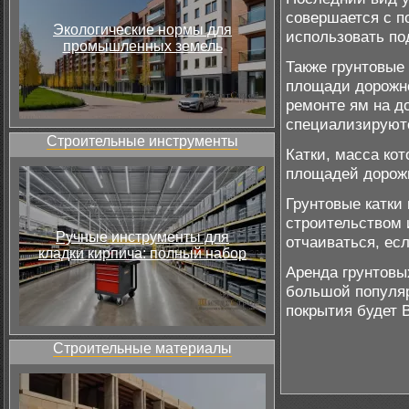
совершается с п
Экологические нормы для
использовать по
промышленных земель
Также грунтовые
площади дорожно
ремонте ям на до
специализируютс
Строительные инструменты
Катки, масса ко
площадей дорожн
Грунтовые катки
строительством 
Ручные инструменты для
отчаиваться, ес
кладки кирпича: полный набор
Аренда грунтовы
большой популяр
покрытия будет 
Строительные материалы