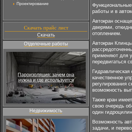
Проектирование
Функциональные 
работы и в авто
Автокран оснаще
дверями, откид
Скачать прайс лист
отоплением.
Скачать
Автокран Клинцы
Отделочные работы
рассредоточенны
применяют для у
передвигаться с
Гидравлическая 
Пароизоляция: зачем она
качественное уп
нужна и где используется
регулирования с
возможность вып
Также кран имее
свою очередь об
Недвижимость
один гидроцили
Возможность авт
задачи, и перев