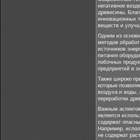
негативное возд
древесины. Благ
инновационных т
веществ и улучш
Одним из основн
методов обработ
источников энер
питания оборудо
побочных проду
предприятий в э
Также широко п
которые позволя
воздуха и воды,
переработки дре
Важным аспектом
является исполь
содержат опасны
Например, испол
не содержат рас