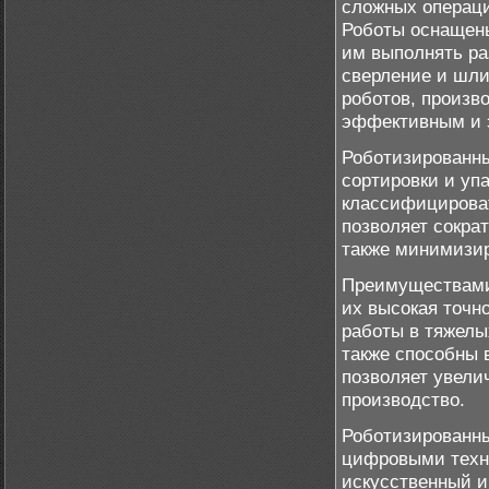
сложных операци
Роботы оснащен
им выполнять ра
сверление и шли
роботов, произв
эффективным и 
Роботизированны
сортировки и уп
классифицироват
позволяет сокра
также минимизир
Преимуществами
их высокая точн
работы в тяжелы
также способны 
позволяет увели
производство.
Роботизированны
цифровыми техно
искусственный и