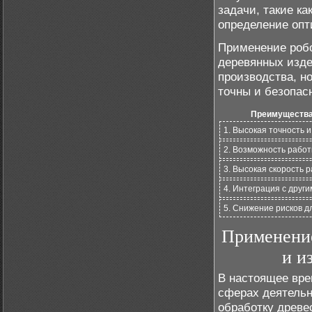
задачи, такие к
определение опт
Применение робо
деревянных изде
производства, но
точны и безопас
Преимущества 
1. Высокая точность 
2. Возможность работ
3. Высокая скорость 
4. Интеграция с дру
5. Снижение рисков д
Применение
и и
В настоящее вре
сферах деятельн
обработку древе