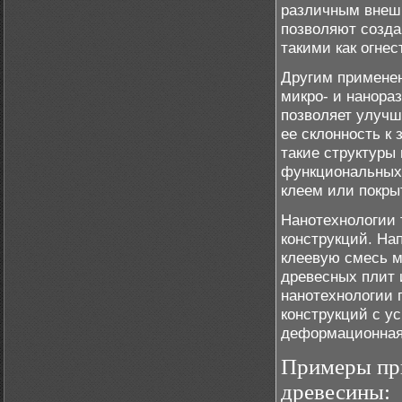
различным внешн
позволяют созда
такими как огне
Другим применен
микро- и нанора
позволяет улучш
ее склонность к 
такие структуры
функциональных 
клеем или покры
Нанотехнологии 
конструкций. На
клеевую смесь 
древесных плит 
нанотехнологии 
конструкций с у
деформационная
Примеры при
древесины: