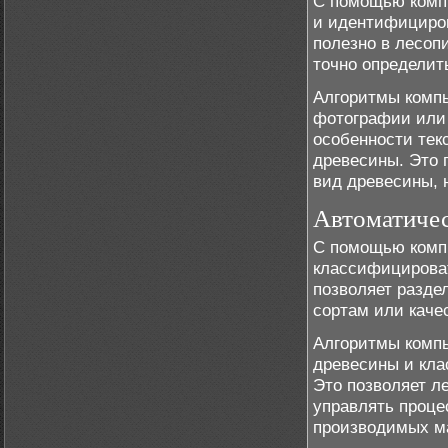
С помощью компь
и идентифициров
полезно в лесоп
точно определит
Алгоритмы компь
фотографии или 
особенности тек
древесины. Это 
вид древесины, 
Автоматичес
С помощью компь
классифицироват
позволяет разде
сортам или качес
Алгоритмы компь
древесины и кла
Это позволяет 
управлять проце
производимых м