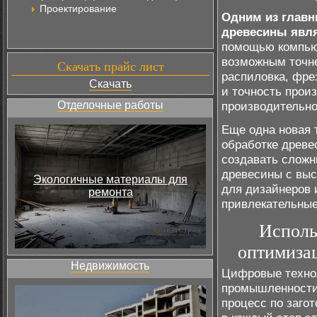
Проектирование
Одним из главн
древесины явля
помощью компью
возможным точне
Скачать прайс лист
распиловка, фре
Скачать
и точность прои
Отделочные работы
производительно
Еще одна новая 
обработке древе
создавать сложн
древесины с выс
Экологичные материалы для
для дизайнеров 
ремонта
привлекательные
Исполь
оптимизац
Недвижимость
Цифровые техно
промышленности,
процесс по заго