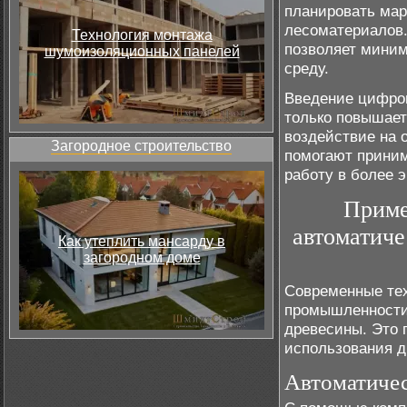
планировать ма
лесоматериалов.
Технология монтажа
позволяет миним
шумоизоляционных панелей
среду.
Введение цифров
только повышает
воздействие на 
Загородное строительство
помогают прини
работу в более 
Приме
автоматиче
Как утеплить мансарду в
загородном доме
Современные тех
промышленности 
древесины. Это 
использования д
Автоматичес