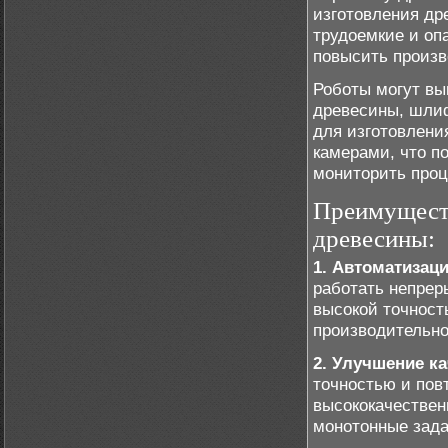
изготовления др
трудоемкие и оп
повысить произв
Роботы могут вы
древесины, шлиф
для изготовлени
камерами, что п
мониторить проц
Преимуществ
древесины:
1. Автоматизац
работать непрер
высокой точност
производительно
2. Улучшение к
точностью и пов
высококачествен
монотонные зада