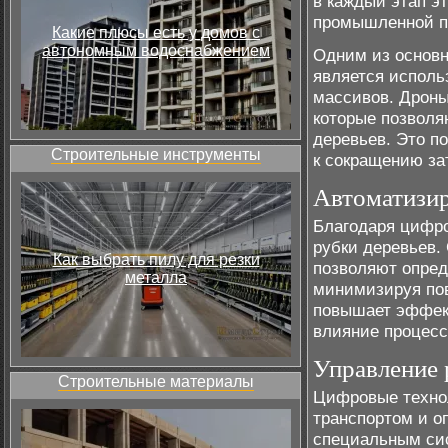
в каждый этап эт
промышленной п
Какие плюсы есть у домов с
автономным водоснабжением
Одним из основ
является исполь
массивов. Дрон
которые позволя
деревьев. Это п
Строительные инструменты
к сокращению за
Автоматизир
Благодаря цифро
рубки деревьев.
Как выбрать пилу для резки
позволяют опред
металла
минимизируя пов
повышает эффект
влияние процесс
Управление 
Строительные материалы
Цифровые техно
транспортом и о
специальным си