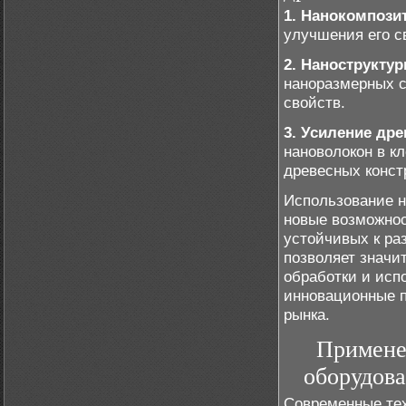
1. Нанокомпози
улучшения его с
2. Нанострукту
наноразмерных с
свойств.
3. Усиление др
нановолокон в к
древесных конст
Использование н
новые возможнос
устойчивых к ра
позволяет значи
обработки и исп
инновационные п
рынка.
Примене
оборудова
Современные те