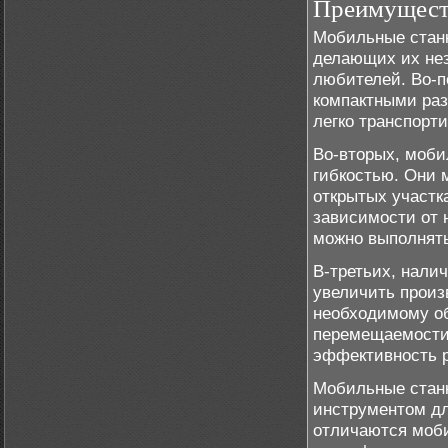
Преимущест
Мобильные станк
делающих их не
любителей. Во-п
компактными раз
легко транспорт
Во-вторых, моби
гибкостью. Они 
открытых участк
зависимости от 
можно выполнять
В-третьих, нали
увеличить произ
необходимому об
перемещаемости
эффективность 
Мобильные стан
инструментом дл
отличаются моб