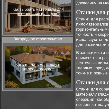
древесину на мел
Как выбрать материалы для
Станки для 
реставрации фасадов?
Станки для расп
пиломатериалов 
горизонтальным
точность и скор
Загородное строительство
используются дл
для распиловки 
В зависимости о
применяться раз
ленточные пилы.
Как утеплить мансарду в
твердых пород д
загородном доме
тонкие и ровные
Станки для 
Станки для обра
материалу гладк
операции, как об
позволяют получ