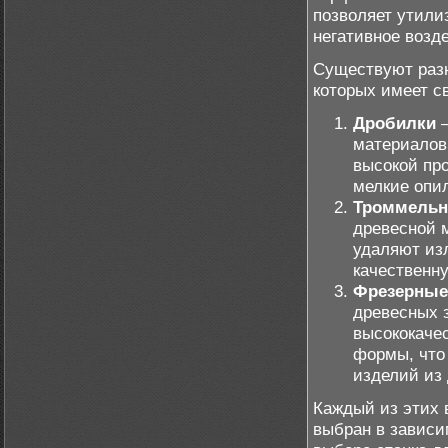
позволяет утили
негативное возд
Существуют разн
которых имеет с
Дробилки
–
материалов
высокой пр
мелкие опил
Троммельн
древесной 
удаляют из
качественн
Фрезерные
древесных з
высококаче
формы, что
изделий из 
Каждый из этих 
выбран в зависи