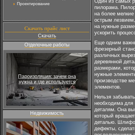
Один из самых р
Проектирование
пилорама. Пилор
на более мелкие 
острым лезвием,
на нужные разме
Скачать прайс лист
ускорить процес
Скачать
Еще одним важны
Отделочные работы
фрезерный стано
различных вырез
деревянной дет
размерами, кото
нужные элементы
Пароизоляция: зачем она
производстве ме
нужна и где используется
элементов.
Нельзя забывать
необходима для 
деталям. Она вы
Недвижимость
который вращает
деталью. Шлифов
дефекты, сделат
последующими э