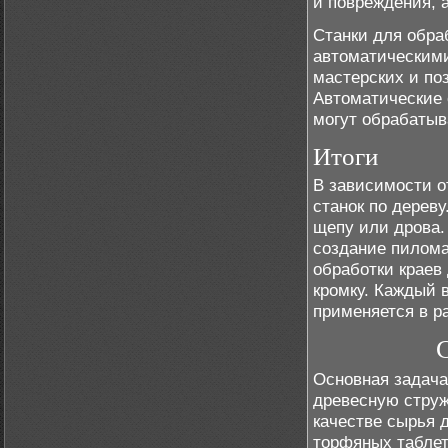
и повреждения, 
Станки для обра
автоматическими
мастерских и по
Автоматические 
могут обрабаты
Итоги
В зависимости о
станок по дерев
щепу или дрова.
создание пилома
обработки краев
кромку. Каждый 
применяется в р
С
Основная задача
древесную струж
качестве сырья 
торфяных таблето