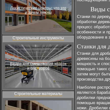
Виды с
Логистические центры: что это
и зачем нужны
Станки по дерев
обработки дерев
процесс обработ
особенности и п
оборудование в 
Строительные инструменты
Станки для 
Станки для дроб
древесины на б
мощность и спос
Ведра для смешивания красок
и растворов
помощью таких с
затем могут быт
производства др
Наиболее распро
являются бараба
Строительные материалы
дробилки предна
помощью вращаю
ножи. Дробилки 