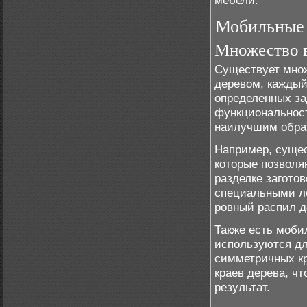
мебели.
Мобильные с
Множество в
Существует множ
деревом, каждый
определенных за
функциональност
наилучшим образ
Например, сущес
которые позволя
разделке загото
специальными л
ровный распил д
Также есть моби
используются дл
симметричных кр
краев дерева, ч
результат.