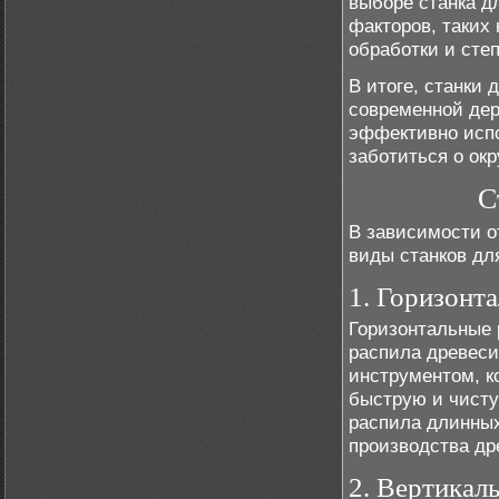
выборе станка д
факторов, таких
обработки и сте
В итоге, станки
современной де
эффективно испо
заботиться о ок
С
В зависимости о
виды станков дл
1. Горизонт
Горизонтальные 
распила древес
инструментом, к
быструю и чисту
распила длинных
производства др
2. Вертикал