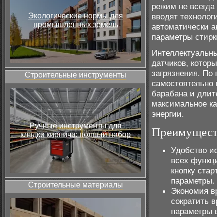
режим не всегда
Экологические нормы для
вводят технолог
промышленных земель
автоматически а
параметры стирк
Интеллектуальн
датчиков, которы
загрязнения. По
Строительные инструменты
самостоятельно 
барабана и длит
максимальное ка
энергии.
Ручные инструменты для
Преимуществ
кладки кирпича: полный набор
Удобство и
всех функц
кнопку ста
параметры.
Строительные материалы
Экономия в
сократить в
параметры 