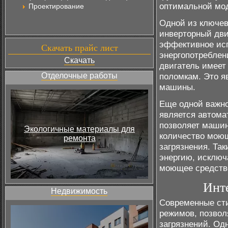
оптимальной мо
Проектирование
Одной из ключев
инверторный дви
эффективное исп
Скачать прайс лист
энергопотреблен
Скачать
двигатель имеет
Отделочные работы
поломкам. Это я
машины.
Еще одной важн
является автома
позволяет машин
Экологичные материалы для
количество моющ
ремонта
загрязнения. Та
энергию, исключ
моющее средство
Инт
Недвижимость
Современные ст
режимов, позвол
загрязнений. Од