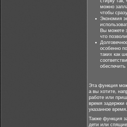
стирку так,
можно запла
чтобы сразу
Экономия э
использова
Вы можете з
что позволи
Долговечнос
особенно по
таких как ш
соответстви
обеспечить
Эта функция мож
а вы хотите, нап
работе или приш
время задержки 
указанное время
Также функция за
дети или спящие 