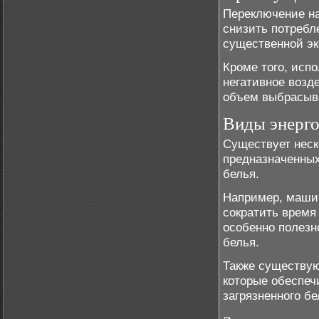
Переключение на
снизить потребл
существенной эк
Кроме того, исп
негативное возд
объем выбрасыва
Виды энерг
Существует неск
предназначенных
белья.
Например, машин
сократить время
особенно полезн
белья.
Также существую
которые обеспеч
загрязненного б