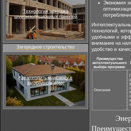
Экономия э
оптимизаци
Технология монтажа
потребление
шумоизоляционных панелей
Интеллектуальны
технологий, ко
удобными и эфф
внимание на нал
Загородное строительство
удобство и качес
Преимущества
интеллектуального
выбора программ:
Как утеплить мансарду в
загородном доме
Описание
Эне
Преимущест