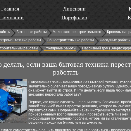
Главная
Лицензии
 компании
Портфолио
К
работы
Бетонные работы
Малоэтажное строительство
Кровельные р
ектромонтажные работы
Общестроительные работы
Фасадные работы
строительным работам
Столярные работы
Пассивный дом (Энергоэффе
о делать, если ваша бытовая техника перес
работать
Современная жизнь немыслима без бытовой техники, котор
значительно облегчает нашу повседневную рутину. Однако, ка
она может выйти из строя. И что делать, если ваша любимая
внезапно перестала работать?
Первое, что нужно сделать - не паниковать. Возможно, проб
вашей техникой имеет простое решение, которое вы сможет
справиться сами. Попробуйте найти инструкцию по эксплуат
прибереженным воспоминаниям и проверьте, есть ли в ней
информация по решению проблем, которыми вы сталкиваете
решение находится ближе, чем вы думаете.
 смогли самостоятельно решить проблему, то лучше обратиться к профессио