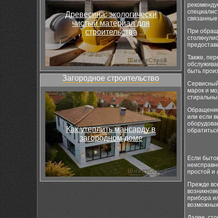
рекоменду
специалис
Древесина: экологически
связанные 
чистый материал для
строительства
При обращ
столкнули
предостав
Также, пе
обслуживан
быть прои
Загородное строительство
Сервисный 
марок и мо
стиральных
Обращение 
или если 
оборудован
Как утеплить мансарду в
обратитьс
загородном доме
Если бытов
неисправно
простой и 
Прежде вс
возникнов
прибора и
возможных
Далее, сто