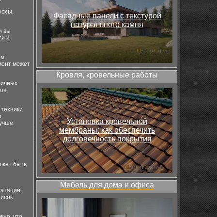
росы,
Фасадные панели с текстурой
натурального камня
и вы
ти и
ом
монт может
Кровля, кровельные работы
личных
ов,
 техники
о
Установка кровельной
лучше
мембраны: как обеспечить
долговечность покрытия
ожет быть
Мебель для дома и офиса
уатации
писок
жно, что