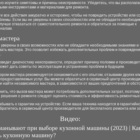
о изучите симптомы и причины неисправности. Убедитесь, что вы располага
ыми инструментами и материалами для ремонта.
 все действия аккуратно и осторожно, чтобы не повредить устройство или с
блемы. Если вы не уверены в своих способностях или не обладаете необход
лучше отказаться от самостоятельного ремонта и обратиться за помощью к
налам.
мастера
е уверены в своих возможностях или не обладаете необходимыми знаниями и
вать мастера. Это позволит избежать дополнительных проблем и поврежден
.
ведет диагностику неисправности, определит причину поломки и произведет
ожет дать советы по эксплуатации и устранению проблем в будущем.
ром мастера рекомендуется ознакомиться с его опытом, отзывами других кл
 предоставляемых услуг. Вы можете обратиться в сервисный центр производ
и найти независимого мастера, в зависимости от ваших предпочтений и обст
ить, что вызов мастера может потребовать дополнительных затрат, поэтому
 решения о ремонте следует оценить стоимость и эффективность ремонтных 
абывать о гарантии на устройство. Если ваша техника находится в гарантийн
братитесь в сервисный центр производителя для бесплатного ремонта или з
Видео:
манывают при выборе кухонной машины (2023) | Ка
ь кухонную машину?