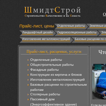
О
Прайс-лист, цены
Отделочные работы
Земляные 
Ландшафтный дизайн
Гидроизоляционные работы
Эл
Изготовление металлоконструкций
Базовые расценки по 
Прайс-лист, расценки, услуги
Чт
Отделочные работы
Общестроительные работы
Фасадные работы
Конструкции из кирпича и блоков
Изготовление металлоконструкций
Базовые расценки по строительным
работам
Столярные работы
Пассивный дом
(Энергоэффективное здание)
Если вы не