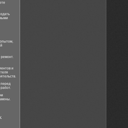
ете
оздать
имыми
 опытом,
ий
 ремонт.
иентов и
ителя
оятельств.
 перед
работ.
ом
амены.
к