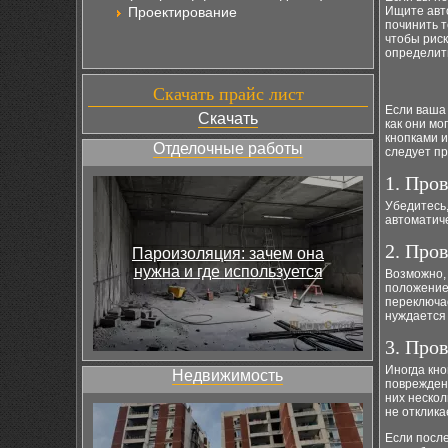
Проектирование
Ищите авто
починить т
чтобы риск
определить
Скачать прайс лист
Если ваша 
Скачать
как они мо
кнопками и
Отделочные работы
следует п
1. Про
Убедитесь,
автоматиче
2. Про
Пароизоляция: зачем она
нужна и где используется
Возможно,
положение 
переключа
нуждается 
3. Про
Иногда кно
Недвижимость
повреждени
них нескол
не отклика
Если посл