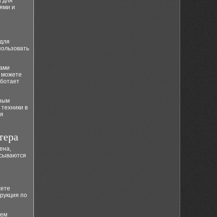
а для
ями и
 для
пользовать
гами
ы можете
аботает
чным
техники в
ия
тера
ена,
исываются
жете
рукция по
тем