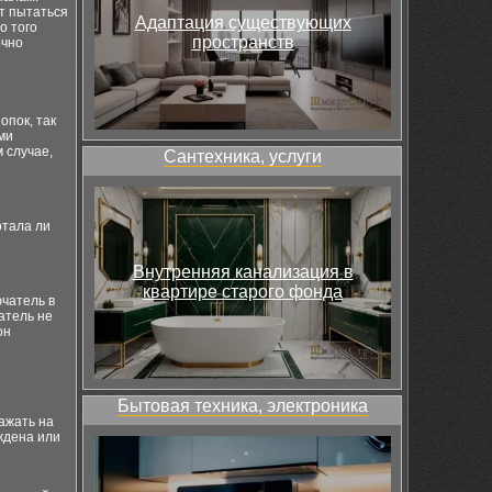
т пытаться
Адаптация существующих
о того
пространств
очно
опок, так
ми
 случае,
Сантехника, услуги
отала ли
Внутренняя канализация в
квартире старого фонда
чатель в
атель не
он
Бытовая техника, электроника
ажать на
еждена или