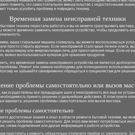
ированных навыков и инструментов, может быть необходимо вызвать мастер
Важно помнить, что самостоятельное вмешательство с недостаточными знани
ет только усугубить проблему и повредить технику.
Временная замена неисправной техники
бытовая техника перестала работать и вы не можете сразу вызвать мастера
вы можете временно заменить неисправное устройство, чтобы продолжить ис
ональность.
ример, ваша стиральная машина сломалась, вы можете воспользоваться услу
или просто стирать вручную. Если неисправной стало ваше печное-плита, в
ть мультиварку или микроволновую печь для приготовления пищи. Если не р
к, можно воспользоваться кулером для хранения продуктов.
нить, что временная замена неисправного устройства не является долгосро
проблемы. Ремонт или замена необходимы для полноценного использования 
Поэтому не забывайте своевременно обращаться к специалистам для решен
ение проблемы самостоятельно или вызов мас
, как осуществлены все предыдущие шаги и неисправность все еще не устран
 необходимость принять решение о дальнейших действиях. В этом пункте оп
ных варианта: решение проблемы самостоятельно или вызов мастера.
е проблемы самостоятельно
еете достаточные знания и опыт в области ремонта бытовой техники, вы мо
 решить проблему самостоятельно. Для этого вам может потребоваться инст
ии, схема подключения или другая информация о работе устройства.
как приступить к ремонту, обязательно отключите прибор от электросети. За