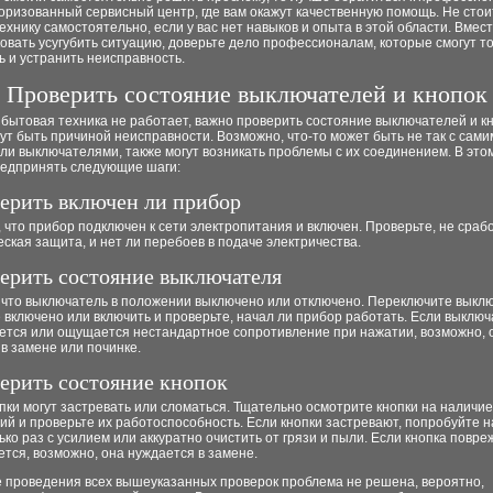
ризованный сервисный центр, где вам окажут качественную помощь. Не стои
ехнику самостоятельно, если у вас нет навыков и опыта в этой области. Вмест
овать усугубить ситуацию, доверьте дело профессионалам, которые смогут т
 и устранить неисправность.
Проверить состояние выключателей и кнопок
бытовая техника не работает, важно проверить состояние выключателей и кн
гут быть причиной неисправности. Возможно, что-то может быть не так с сами
ли выключателями, также могут возникать проблемы с их соединением. В этом
редпринять следующие шаги:
верить включен ли прибор
 что прибор подключен к сети электропитания и включен. Проверьте, не сраб
ская защита, и нет ли перебоев в подаче электричества.
верить состояние выключателя
 что выключатель в положении выключено или отключено. Переключите выклю
включено или включить и проверьте, начал ли прибор работать. Если выключ
ется или ощущается нестандартное сопротивление при нажатии, возможно, 
в замене или починке.
верить состояние кнопок
пки могут застревать или сломаться. Тщательно осмотрите кнопки на наличие
й и проверьте их работоспособность. Если кнопки застревают, попробуйте н
ько раз с усилием или аккуратно очистить от грязи и пыли. Если кнопка повр
ется, возможно, она нуждается в замене.
е проведения всех вышеуказанных проверок проблема не решена, вероятно,