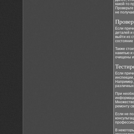
какой-то п
Проверьте 
не получае
Провер
Если прич
деталей и 
выйти из с
состояние 
Также стои
накипью и
очищены и
Тестир
Если прич
инспекции
Например,
различных
При необхо
информаци
Множество
ремонту св
Если не по
консультац
профессио
В некоторы