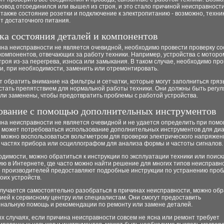
ровод отсоединился или вышел из строя, и это стало причиной неисправности
также состояние розетки и подключение к электропитанию - возможно, техни
т достаточного питания.
ка состояния деталей и компонентов
ина неисправности не является очевидной, необходимо провести проверку с
компонентов, отвечающих за работу техники. Например, устройства с моторо
троя из-за перегрева, износа или замыкания. В таком случае, необходимо про
и, при необходимости, заменить или отремонтировать.
т обратить внимание на фильтры и сетчатки, которые могут заполниться гряз
 стать препятствием для нормальной работы техники. Они должны быть регу
ли заменены, чтобы предотвратить проблемы с работой устройства.
ование с помощью дополнительных инструментов
ина неисправности не является очевидной и не удается определить при пом
, может потребоваться использование дополнительных инструментов для диа
 можно воспользоваться вольтметром для проверки электрического напряжен
 частях прибора или осциллографом для анализа формы и частоты сигналов.
димости, можно обратиться к инструкции по эксплуатации техники или поиск
ю в Интернете, где часто можно найти решение для многих типов неисправн
 производителей предоставляют подробные инструкции по устранению проб
оих устройств.
лучается самостоятельно разобраться в причинах неисправности, можно обр
ией к сервисному центру или специалистам. Они смогут предоставить
нальную помощь и рекомендации по ремонту или замене деталей.
х случаях, если причина неисправности совсем не ясна или ремонт требует