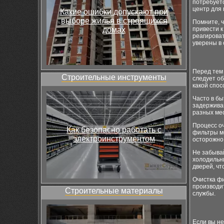
потребует
центр для 
Какие ошибки допускают при
выборе жилья в строящихся
Помните, 
домах
привести 
реагирова
уверены в 
Перед тем 
Строительные инструменты
следует об
какой спос
Часто в бы
задерживан
разных мес
Процесс оч
Как безопасно работать с
фильтры мо
электроинструментом
осторожно 
Не забывай
холодильн
дверей, чт
Очистка фи
производит
Строительные материалы
службы.
Если вы не