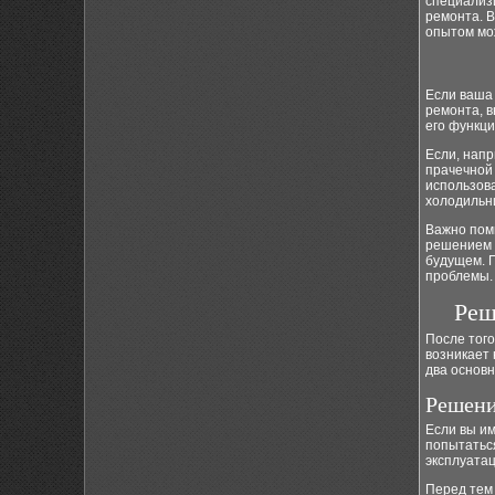
специализ
ремонта. 
опытом мож
Если ваша 
ремонта, 
его функци
Если, нап
прачечной 
использова
холодильни
Важно пом
решением 
будущем. 
проблемы.
Реш
После того
возникает
два основ
Решени
Если вы им
попытаться
эксплуатац
Перед тем 