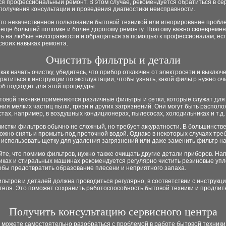
ся профессиональный ремонт. В этом случае, рекомендуется обратиться в с
получения консультации и проведения диагностики неисправности.
что некачественное пользование бытовой техникой или игнорирование пробл
к еще большей поломке и более дорогому ремонту. Поэтому важно своевреме
ть на любые неисправности и обращаться за помощью к профессионалам, есл
своих навыках ремонта.
Очистить фильтры и детали
как начать очистку, убедитесь, что прибор отключен от электросети и выключ
ратиться к инструкции по эксплуатации, чтобы узнать, какой фильтр нужно оч
об подходит для этой процедуры.
товой технике применяются различные фильтры и сетки, которые служат для
ия мелких частиц пыли, грязи и других загрязнений. Они могут быть распол
тах, например, в воздушных кондиционерах, пылесосах, холодильниках и т.д.
истки фильтров обычно не сложный, но требует аккуратности. В большинстве
жно снять и промыть под проточной водой. Однако в некоторых случаях тре
использовать щетку для удаления загрязнений или даже заменить фильтр на
те, что помимо фильтров, нужно также очищать другие детали приборов. Нап
иках и стиральных машинах рекомендуется регулярно чистить резиновые уп
обы предотвратить образование плесени и неприятного запаха.
льтров и деталей должна проводиться регулярно, в соответствии с инструкц
еля. Это поможет сохранить работоспособность бытовой техники и продлить
Получить консультацию сервисного центра
 можете самостоятельно разобраться с проблемой в работе бытовой техники,