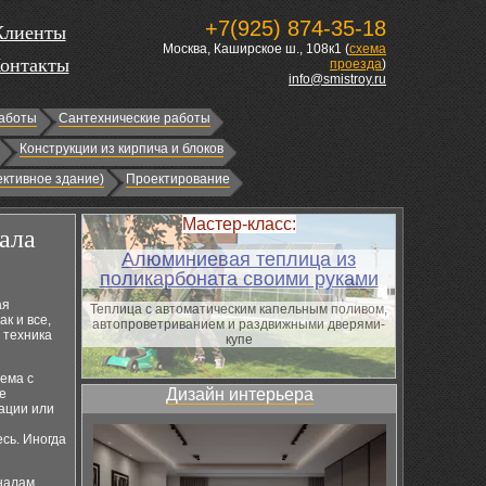
+7(925) 874-35-18
Клиенты
Москва, Каширское ш., 108к1 (
схема
онтакты
проезда
)
info@smistroy.ru
аботы
Сантехнические работы
Конструкции из кирпича и блоков
ктивное здание)
Проектирование
Мастер-класс:
тала
Алюминиевая теплица из
поликарбоната своими руками
ая
Теплица с автоматическим капельным поливом,
к и все,
автопроветриванием и раздвижными дверями-
 техника
купе
лема с
Дизайн интерьера
е
ации или
сь. Иногда
налам.