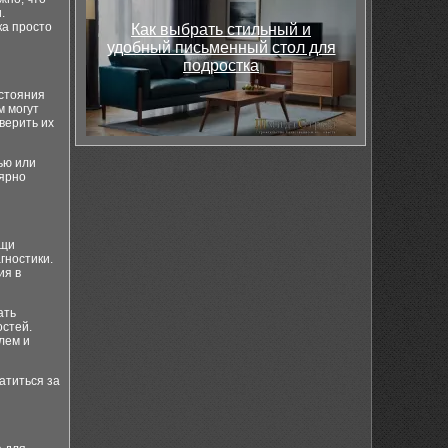
.
ка просто
Как выбрать стильный и
удобный письменный стол для
подростка
остояния
м могут
верить их
ью или
лярно
ощи
гностики.
ия в
ать
остей.
лем и
атиться за