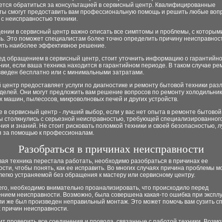
ется обратиться за консультацией в сервисный центр. Квалифицированные
ты смогут предоставить вам профессиональную помощь и решить любые воп
с неисправностью техники.
ении в сервисный центр важно описать все симптомы и проблемы, с которым
сь. Это поможет специалистам более точно определить причину неисправнос
ить наиболее эффективное решение.
ред обращением в сервисный центр, стоит уточнить информацию о гарантийн
ии, если ваша техника находится в гарантийном периоде. В таком случае ре
зведен бесплатно или с минимальными затратами.
центр предоставляет услуги по диагностике и ремонту бытовой техники раз
делей. Они могут предложить вам решение вопросов по ремонту холодильник
 машин, пылесосов, микроволновых печей и других устройств.
в сервисный центр - лучший выбор, если у вас нет опыта в ремонте бытовой
вы столкнулись с серьезной неисправностью, требующей специализированног
ия и знаний. Не стоит рисковать поломкой техники и своей безопасностью, 
я за помощью к профессионалам.
Разобраться в причинах неисправности
ая техника перестала работать, необходимо разобраться в причинах ее
сти, чтобы понять, как ее исправить. Во многих случаях причина проблемы м
легко устраняемой без обращения к мастеру или сервисному центру.
его, необходимо внимательно проанализировать, что происходило перед
ением неисправности. Возможно, была совершена какая-то ошибка при экспл
ли же был произведен неправильный монтаж. Это может помочь вам сузить с
 причин неисправности.
ит проверить все соединения и провода, связанные с работой техники. Возмо