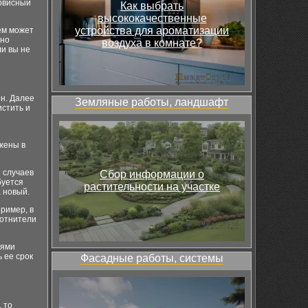
ервисный
Как выбрать
высококачественные
устройства для ароматизации
ем может
нно
воздуха в комнате?
и вы не
ен. Далее
Земляные работы, ландшафт
истить и
ожены в
 случаев
Сбор информации о
буется
растительности на участке
 новый.
ример, в
лотнители
иями
 ее срок
Фасадные работы, системы
 то