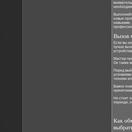
внимательн
необходим
Выполняйте
новые про
навыками, 
профессио
Вызов 
Если вы н
лучше выз
устройства
Мастер про
Он также м
Перед выбо
условиями
техники ил
Важно помн
принятием
Не стоит з
периоде, о
Как об
выбрат