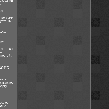
льзовании
ь
ная
 программ
луатации
тобы
чить
ля, чтобы
нал
бностей и
воих
ться
есть ясное
арку,
есь ее
полне