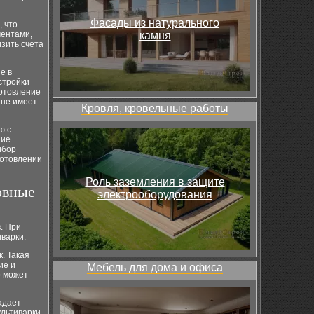
Фасады из натурального
 что
ментами,
камня
изить счета
е в
стройки
готовление
 не имеет
Кровля, кровельные работы
ю с
ние
ибор
готовлении
Роль заземления в защите
овные
электрооборудования
. При
варки.
. Такая
ие и
Мебель для дома и офиса
о может
адает
ультиварки