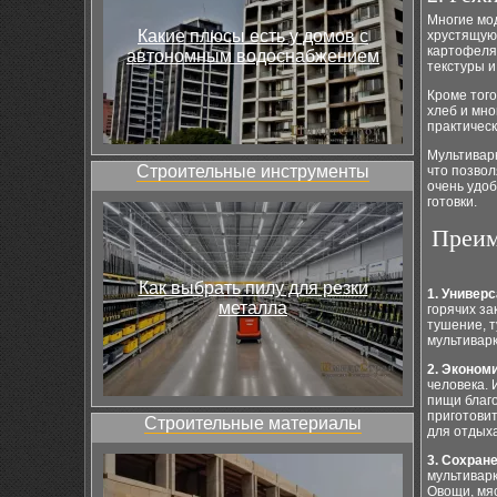
Многие мо
Какие плюсы есть у домов с
хрустящую 
картофеля
автономным водоснабжением
текстуры и
Кроме того
хлеб и мно
практическ
Мультивар
Строительные инструменты
что позвол
очень удоб
готовки.
Преим
Как выбрать пилу для резки
1. Универ
металла
горячих за
тушение, т
мультиварк
2. Эконом
человека. 
пищи благо
приготовит
Строительные материалы
для отдыха
3. Сохран
мультиварк
Овощи, мяс