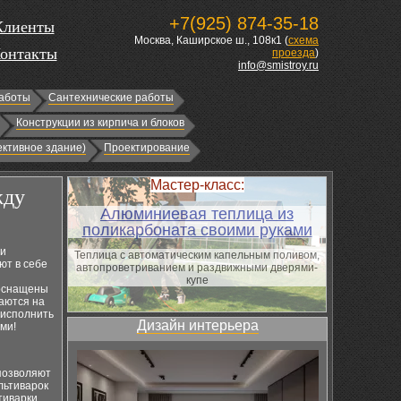
+7(925) 874-35-18
Клиенты
Москва, Каширское ш., 108к1 (
схема
онтакты
проезда
)
info@smistroy.ru
аботы
Сантехнические работы
Конструкции из кирпича и блоков
ктивное здание)
Проектирование
Мастер-класс:
жду
Алюминиевая теплица из
поликарбоната своими руками
ли
Теплица с автоматическим капельным поливом,
ют в себе
автопроветриванием и раздвижными дверями-
купе
 оснащены
аются на
 исполнить
Дизайн интерьера
ми!
позволяют
льтиварок
тиварки