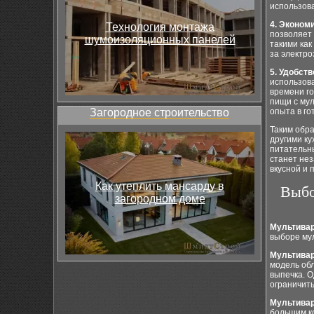
использова
4. Экономи
Технология монтажа
позволяет
шумоизоляционных панелей
такими как
за электро
5. Удобст
использов
времени го
пищи с мул
Загородное строительство
опыта в го
Таким обр
другими ку
питательн
станет не
вкусной и 
Как утеплить мансарду в
Выбо
загородном доме
Мультива
выборе мул
Мультивар
модель обл
выпечка. О
ограничит
Мультивар
большим к