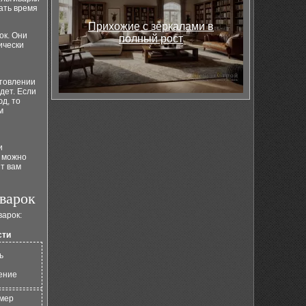
ать время
Прихожие с зеркалами в
ок. Они
полный рост
ически
отовлении
дет. Если
д, то
м
и
, можно
т вам
варок
варок:
сти
ь
ение
змер