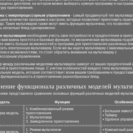
нащены дисплеем, на котором можно выбирать нужную программу и настраив
уру приготовления.
ка с микропроцессорным управлением
- самый продвинутый тип мультивар
шое количество программ и настроек, которые позволяют приготовить практ
о. Такие мультиварки также могут иметь функцию мультичека, что позволяет
ь несколько блюд одновременно.
е мультиварки
необходимо учесть свои потребности и предпочтения в приг
 вам важна простота и базовые функции, то механическая мультиварка подой
те иметь больше возможностей и программ для приготовления различных блю
ать электронную мультиварку. Если же вы ищете мультиварку с максимальны
ом и возможностями, то стоит обратить внимание на мультиварку с
ессорным управлением.
ор между различными моделями мультиварок зависит от ваших предпочтений 
ей в приготовлении пищи. С учетом особенностей каждого типа мультиварок
альную модель, которая соответствует всем вашим требованиям и предостави
и функциональность в приготовлении разнообразных блюд.
нение функционала различных моделей мульти
 ниже представлено сравнение основных функций различных моделей мульти
одель
Функции
Особенно
1. Комбинированный режим
• Большая емкост
рка модель
приготовления
• Таймер
2. Мультиповар
• Удобное управл
3. Замедленное приготовление
1. Режим мультипечи
• Компактный ра
рка модель