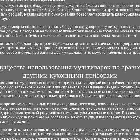
дели мультиварок обладают функцией жарки и обжаривания, что позволяет п
корочку на поверхности блюда. Это особенно полезно при приготовлении мя
 или овощей. Режим жарки и обжаривания позволяет создавать разнообразн
 вкусы.
, мультиварки позволяют готовить блюда на пару, варить, тушить, запекать, в
гое другое. Благодаря наличию различных режимов и настроек, вы можете пр
и любое блюдо, будь то мясо, рыба, овощи, паста, каши, супы, десерты и т.д.
ки также обладают функцией задержки старта и автоматического поддержани
яет приготовить блюда заранее и сохранить их теплыми до момента подачи н
но, особенно когда вы заняты другими делами и не можете наблюдать за про
ущества использования мультиварок по сравн
другими кухонными приборами
сальность:
Мультиварка позволяет приготовить широкий спектр блюд – от суп
кусок до запеканок и выпечки. Она справится с различными видами готовки, в
ушение на пару, жарку, запекание и т.д. Благодаря своей многофункционально
а заменяет несколько кухонных приборов и облегчает процесс приготовлени
ия времени:
Время – один из самых ценных ресурсов, особенно для современ
Использование мультиварки позволяет значительно сократить время пригото
даря автоматической регулировке температуры и времени готовки. Вовремя
ь вкусный ужин или обед не составит никакого труда, и вам останется свобод
 или других дел.
ение питательных веществ:
Благодаря специальному паровому режиму готов
и помогают сохранить максимальное количество питательных веществ в прод
о и рыба приготовленные в мультиварке будут более полезными и вкусными,