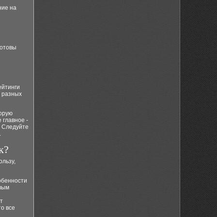
ние на
готовы
ейтинги
и разных
торую
 главное -
. Следуйте
.
к?
ользу,
обенности
рвым
т
то все