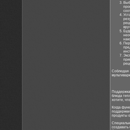
Выб
про
соо
Уст
рез
рец
вру
Буд
нео
нак
Пер
пре
инс
Экс
при
рец
Соблюдая 
мультиварк
Поддержка 
блюда тепл
хотите, чт
Когда функ
поддержки
продукты о
Специальн
создавать 