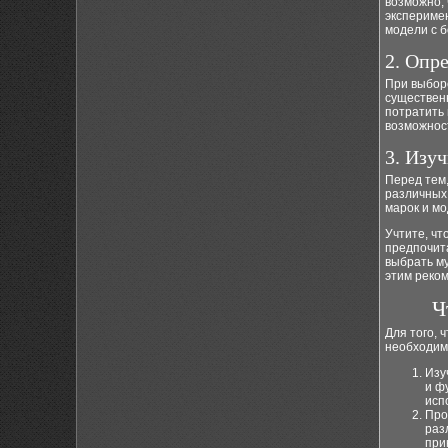
возможно, 
эксперимен
модели с 
2. Опр
При выборе
существенн
потратить 
возможнос
3. Изу
Перед тем,
различных
марок и мо
Учтите, чт
предпочита
выбрать м
этим реком
Ч
Для того, 
необходим
Изу
и ф
исп
Про
раз
при