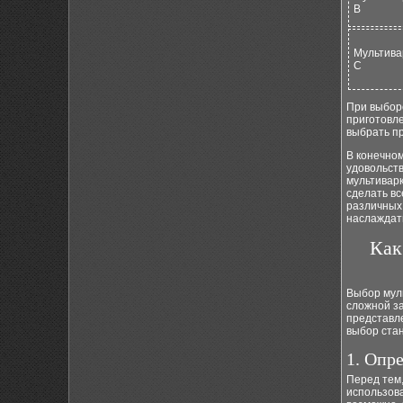
B
Мультива
C
При выбор
приготовл
выбрать п
В конечном
удовольств
мультиварк
сделать вс
различных
наслаждат
Как
Выбор мул
сложной за
представле
выбор ста
1. Опр
Перед тем,
использова