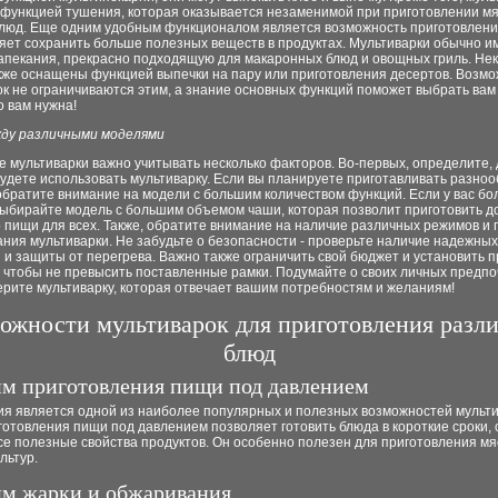
функцией тушения, которая оказывается незаменимой при приготовлении м
люд. Еще одним удобным функционалом является возможность приготовления
ляет сохранить больше полезных веществ в продуктах. Мультиварки обычно и
апекания, прекрасно подходящую для макаронных блюд и овощных гриль. Не
кже оснащены функцией выпечки на пару или приготовления десертов. Возм
к не ограничиваются этим, а знание основных функций поможет выбрать вам
о вам нужна!
ду различными моделями
 мультиварки важно учитывать несколько факторов. Во-первых, определите, 
удете использовать мультиварку. Если вы планируете приготавливать разно
обратите внимание на модели с большим количеством функций. Если у вас б
выбирайте модель с большим объемом чаши, которая позволит приготовить д
 пищи для всех. Также, обратите внимание на наличие различных режимов и 
ния мультиварки. Не забудьте о безопасности - проверьте наличие надежных
 и защиты от перегрева. Важно также ограничить свой бюджет и установить 
 чтобы не превысить поставленные рамки. Подумайте о своих личных предпо
рите мультиварку, которая отвечает вашим потребностям и желаниям!
ожности мультиварок для приготовления разл
блюд
им приготовления пищи под давлением
ия является одной из наиболее популярных и полезных возможностей мульти
отовления пищи под давлением позволяет готовить блюда в короткие сроки,
се полезные свойства продуктов. Он особенно полезен для приготовления мя
льтур.
им жарки и обжаривания