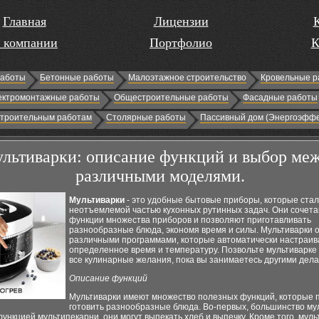
Главная
Лицензии
 компании
Портфолио
К
работы
Бетонные работы
Малоэтажное строительство
Кровельные р
ектромонтажные работы
Общестроительные работы
Фасадные работы
строительным работам
Столярные работы
Пассивный дом (Энергоэффе
льтиварки: описание функций и выбор ме
различными моделями.
Мультиварки
- это удобные бытовые приборы, которые ста
неотъемлемой частью кухонных рутинных задач. Они сочета
функции множества приборов и позволяют приготавливать
разнообразные блюда, экономя время и силы. Мультиварки
различными программами, которые автоматически настраив
определенное время и температуру. Позвольте мультиварке
все кулинарные желания, пока вы занимаетесь другими дела
Описание функций
Мультиварки имеют множество полезных функций, которые 
готовить разнообразные блюда. Во-первых, большинство му
ункцией мультипекарни, они могут выпекать хлеб и выпечку. Кроме того, муль