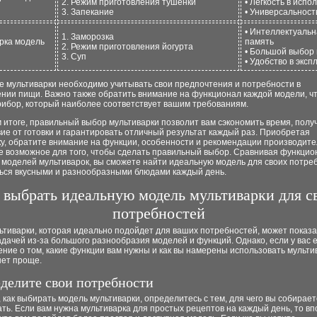
2. Режим приготовления тушенки
• Легкость в испо
3. Запекание
• Универсальност
• Интеллектуаль
1. Заморозка
рка модель
память
2. Режим приготовления йогурта
• Большой выбор
3. Суп
• Удобство в эксп
е мультиварки необходимо учитывать свои предпочтения и потребности в
ении пищи. Важно также обратить внимание на функционал каждой модели, ч
рибор, который наиболее соответствует вашим требованиям.
 итоге, правильный выбор мультиварки позволит вам сэкономить время, полу
ие от готовки и гарантировать отличный результат каждый раз. Приобретая
у, обратите внимание на функции, особенности и рекомендации производите
е возможное для того, чтобы сделать правильный выбор. Сравнивая функцио
 моделей мультиварок, вы сможете найти идеальную модель для своих потре
ься вкусными и разнообразными блюдами каждый день.
 выбрать идеальную модель мультиварки для с
потребностей
ьтиварки, которая идеально подойдет для ваших потребностей, может показа
дачей из-за большого разнообразия моделей и функций. Однако, если у вас 
ние о том, какие функции вам нужны и как вы намерены использовать мультив
нет проще.
еделите свои потребности
 как выбирать модель мультиварки, определитесь с тем, для чего вы собирает
ть. Если вам нужна мультиварка для простых рецептов на каждый день, то в