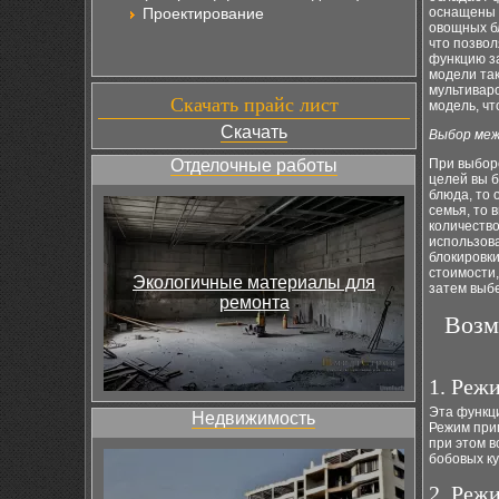
Проектирование
оснащены 
овощных б
что позво
функцию з
модели та
мультиваро
Скачать прайс лист
модель, чт
Скачать
Выбор меж
Отделочные работы
При выборе
целей вы б
блюда, то 
семья, то 
количество
использова
блокировки
стоимости,
Экологичные материалы для
затем выбе
ремонта
Возм
1. Реж
Эта функц
Недвижимость
Режим приг
при этом в
бобовых ку
2. Реж