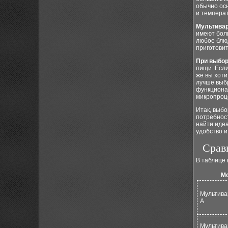
обычно ос
и температ
Мультивар
имеют боль
любое блюд
приготовит
При выбор
пищи. Если
же вы хоти
лучше выбр
функционал
микропроц
Итак, выб
потребност
найти иде
удобство 
Срав
В таблице
М
Мультива
A
Мультива