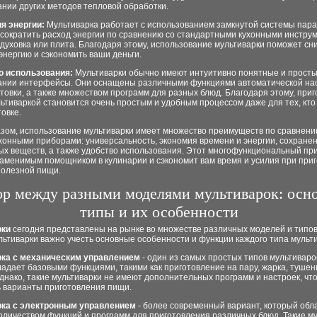
нии других методов тепловой обработки.
я энергии:
Мультиварка работает с использованием замкнутой системы пара,
 сократить расход энергии по сравнению со стандартными кухонными инстру
 духовка или плита. Благодаря этому, использование мультиварки поможет сн
энергию и сэкономить ваши деньги.
во использования:
Мультиварки обычно имеют интуитивно понятные и просты
ании интерфейсы. Они оснащены различными функциями автоматической на
товки, а также множеством программ для разных блюд. Благодаря этому, при
ьтиваркой становится очень простым и удобным процессом даже для тех, кто
товке.
азом, использование мультиварки имеет множество преимуществ по сравнени
хонными приборами: универсальность, экономия времени и энергии, сохране
ых веществ, а также удобство использования. Этот многофункциональный пр
заменимым помощником в кулинарии и сэкономит вам время и усилия при при
полезной пищи.
р между разными моделями мультиварок: осн
типы и их особенности
рки
сегодня представлены на рынке во множестве различных моделей и типов
ьтиварки важно учесть основные особенности и функции каждого типа мульти
ка с механическим управлением
- один из самых простых типов мультиварок
адает базовыми функциями, такими как приготовление на пару, жарка, тушен
днако, такие мультиварки не имеют дополнительных программ и настроек, чт
ь варианты приготовления пищи.
ка с электронным управлением
- более современный вариант, который обл
оличеством функций и программ для приготовления различных блюд. Такие м