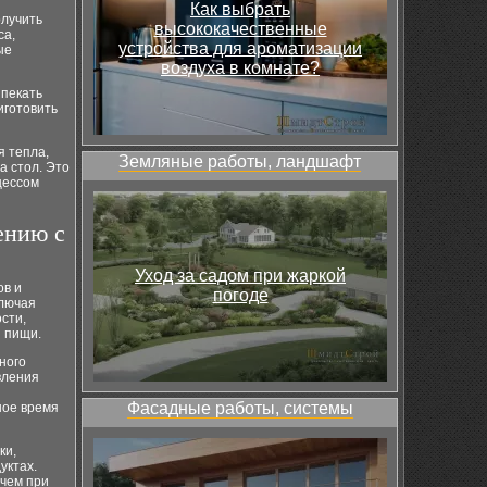
Как выбрать
олучить
высококачественные
са,
устройства для ароматизации
ые
воздуха в комнате?
ыпекать
иготовить
я тепла,
Земляные работы, ландшафт
а стол. Это
цессом
ению с
Уход за садом при жаркой
ов и
погоде
ключая
сти,
я пищи.
ного
вления
Фасадные работы, системы
ное время
ки,
уктах.
 чем при