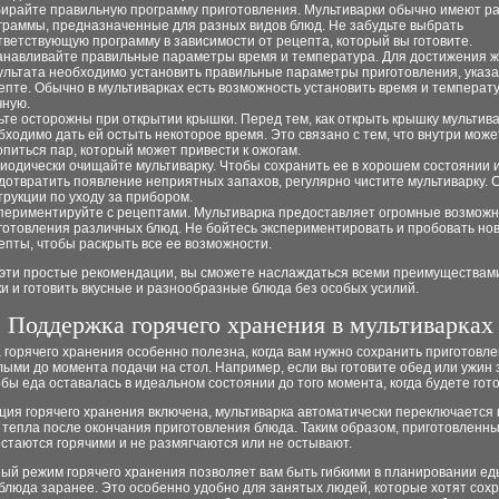
ирайте правильную программу приготовления. Мультиварки обычно имеют р
граммы, предназначенные для разных видов блюд. Не забудьте выбрать
тветствующую программу в зависимости от рецепта, который вы готовите.
анавливайте правильные параметры время и температура. Для достижения 
ультата необходимо установить правильные параметры приготовления, указ
епте. Обычно в мультиварках есть возможность установить время и температ
чную.
ьте осторожны при открытии крышки. Перед тем, как открыть крышку мультива
бходимо дать ей остыть некоторое время. Это связано с тем, что внутри може
опиться пар, который может привести к ожогам.
иодически очищайте мультиварку. Чтобы сохранить ее в хорошем состоянии 
дотвратить появление неприятных запахов, регулярно чистите мультиварку. 
трукции по уходу за прибором.
периментируйте с рецептами. Мультиварка предоставляет огромные возможн
готовления различных блюд. Не бойтесь экспериментировать и пробовать но
епты, чтобы раскрыть все ее возможности.
эти простые рекомендации, вы сможете наслаждаться всеми преимуществам
и и готовить вкусные и разнообразные блюда без особых усилий.
Поддержка горячего хранения в мультиварках
горячего хранения особенно полезна, когда вам нужно сохранить приготовл
ыми до момента подачи на стол. Например, если вы готовите обед или ужин 
обы еда оставалась в идеальном состоянии до того момента, когда будете гото
ция горячего хранения включена, мультиварка автоматически переключается
 тепла после окончания приготовления блюда. Таким образом, приготовленн
стаются горячими и не размягчаются или не остывают.
ый режим горячего хранения позволяет вам быть гибкими в планировании ед
блюда заранее. Это особенно удобно для занятых людей, которые хотят сох