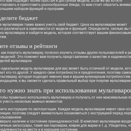
что вам подойдет более простая и доступная модель. Если же вы хотите
тировать и приготовить разнообразные блюда, то вам стоит обратить внима
большим набором функций и программ.
еделите бюджет
 мультиварки также важно учесть свой бюджет. Цена на мультиварки может
о различаться в зависимости от модели и функций. Определите, сколько вы 
на мультиварку и найдите модель, которая соответствует вашим финансовым
тям.
чите отзывы и рейтинги
 как покупать мультиварку, полезно изучить отзывы других пользователей и р
 моделей. Это поможет вам получить представление о качестве и надежност
делей мультиварок.
о идеальная модель мультиварки для вас может быть отличной от модели, ко
ет кто-то другой. У каждого свои потребности и предпочтения, поэтому самое
ультиварку, которая подходит именно вам и вашим кулинарным потребностям
ендациям, и вы сможете сделать правильный выбор при покупке мультиварки
то нужно знать при использовании мультиваро
чтобы правильно использовать мультиварку и получать от нее максимальную п
о учесть несколько важных моментов:
чите инструкцию по эксплуатации. Каждая модель мультиварки имеет свои ос
ункции, поэтому следует внимательно ознакомиться с инструкцией перед пе
ользованием.
верьте наличие и состояние принадлежностей. В комплект мультиварки входя
личные аксессуары, такие как пароварка, коврик для жарки и т. д. Убедитесь, ч
надлежности на месте и в хорошем состоянии.