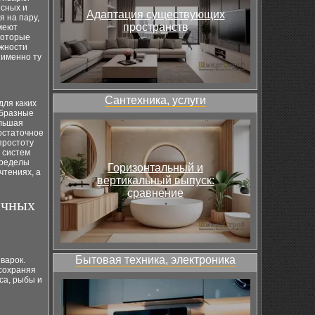
ясных и
Адаптация существующих
 на пару,
пространств
меют
которые
ожности
 именно ту
Сантехника, услуги
для каких
образные
ольшая
остаточное
простоту
 систем
пределы
Горизонтальный и
чтениях, а
вертикальный выпуск:
сравнение
ичных
Бытовая техника, электроника
варок.
 сохраняя
са, рыбы и