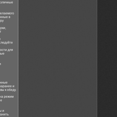
азличные
желаемого
анные в
уру
рки,
т
и
Следуйте
ости для
вые
и
енные
заранее и
вы к обеду.
 на режим
ые
ы и
ранить