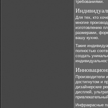
требованиями.
Индивидуаль
Для тех, кто хо
многие производ
изготовлению пл
размерами, форм
вашу кухню.
Такие индивидуа
полностью соотв
создать уникаль
индивидуальност
Инновацион
Производители и
достигнутом и п
дизайнерские ре
дисплей, ультра
привлекательный
Инфракрасные п