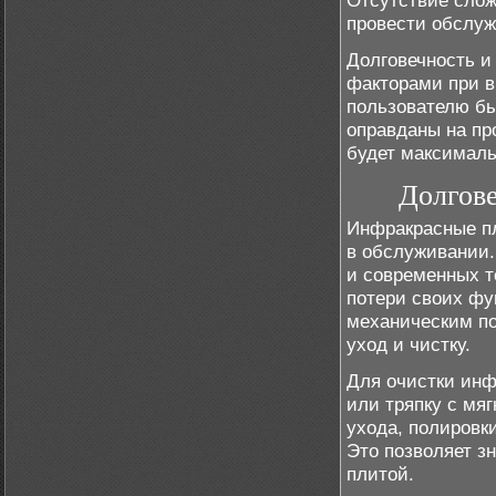
Отсутствие слож
провести обслуж
Долговечность и
факторами при в
пользователю бы
оправданы на пр
будет максимал
Долгове
Инфракрасные пл
в обслуживании.
и современных т
потери своих фу
механическим по
уход и чистку.
Для очистки инф
или тряпку с мя
ухода, полировк
Это позволяет з
плитой.