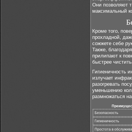
Они позволяют т
максимальный ко
Б
Кроме того, пов
прохладной, даже
сожжете себе ру
Также, благодар
прилипают к пов
быстрее чистить
Гигиеничность и
излучает инфрак
разогревать пос
уменьшению коли
размножаться на
Преимущес
Безопасность
Гигиеничность
Простота в обслужив