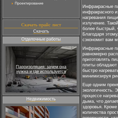
Проектирование
Инфракрасные пл
инфракрасного и
нагревания пищи
излучение. Такой
Скачать прайс лист
более быстрый, 
Скачать
Благодаря этому
Отделочные работы
сэкономит вам м
Инфракрасные п
равномерно расп
приготовлять пищ
плиты обладают 
Пароизоляция: зачем она
быстро нагреват
нужна и где используется
минимизируя рис
Еще одним преи
экологичность. 
процессе нагрев
Недвижимость
дыма, что делае
здоровья. Кроме
количества прос
поверхности, чт