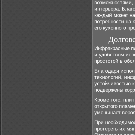
возможностями, 
интерьера. Благ
каждый может най
потребности на 
его кухонного пр
Долгове
Инфракрасные п
и удобством исп
простотой в обс
Благодаря испо
технологий, ин
устойчивостью к
подвержены корр
Кроме того, пли
открытого пламе
уменьшает вероя
При необходимос
протереть их мя