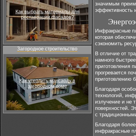
значимым преим
эффективность и
Как выбрать материалы для
реставрации фасадов?
Энергоэ
Инфракрасные п
которая обеспеч
сэкономить ресу
Загородное строительство
В отличие от тр
намного быстрее
приготовления п
прогревается поч
приготовлению 
Как утеплить мансарду в
загородном доме
Благодаря особо
технологий, инф
излучение и не 
поверхностей. Э
с традиционным
Благодаря более
инфракрасные пл