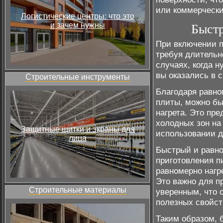
или коммерческ
Логистические центры: что это
и зачем нужны
Быстр
При включении п
требуя длительн
случаях, когда н
вы оказались в с
Строительные инструменты
Благодаря равно
плиты, можно бы
нагрета. Это пр
холодных зон на
Защитные щитки и экраны для
использовании д
лица
Быстрый и равно
приготовления п
равномерно нагре
Это важно для п
Строительные материалы
уверенным, что 
полезных свойст
Таким образом, 