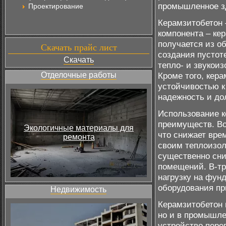
промышленное з
Проектирование
Керамзитобетон 
компонента – ке
получается из о
Скачать прайс лист
создания пустот
Скачать
тепло- и звукои
Отделочные работы
Кроме того, кер
устойчивостью к
надежность и до
Использование к
преимуществ. Во
Экологичные материалы для
что снижает врем
ремонта
своим теплоизол
существенно сни
помещений. В-тр
нагрузку на фун
оборудования пр
Недвижимость
Керамзитобетон 
но и в промышле
устройство пере