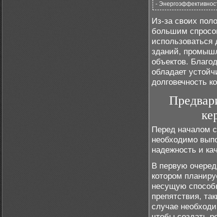
- Энергоэффективнос
Из-за своих пол
большим спросом
использоваться 
зданий, промышл
объектов. Благо
обладает устойч
долговечность к
Предвар
ке
Перед началом с
необходимо выпо
надежность и ка
В первую очередь
котором планиру
несущую способн
препятствия, та
случае необходи
чтобы создать р