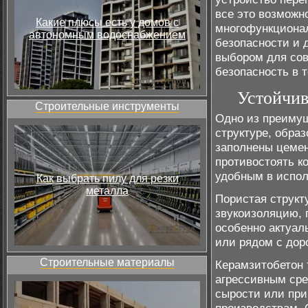
все это возможн
Какие плюсы есть у домов с
многофункционал
автономным водоснабжением
безопасности и 
выбором для сов
безопасность в т
Устойчив
Строительные инструменты
Одно из преимущ
структуре, обра
заполнены цемен
противостоять ко
удобным в испол
Как выбрать пилу для резки
металла
Пористая структ
звукоизоляцию, 
особенно актуал
или рядом с дор
Строительные материалы
Керамзитобетон 
агрессивным сре
сырости или пр