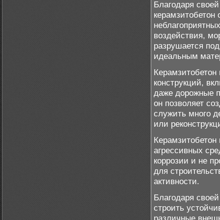
Благодаря своей
керамзитобетон 
неблагоприятных
воздействия, мо
разрушается под
идеальным матер
Керамзитобетон 
конструкций, вк
даже дорожные п
он позволяет со
служить много д
или реконструкц
Керамзитобетон 
агрессивных сре
коррозии и не п
для строительст
активности.
Благодаря своей
строить устойчи
различные внешн