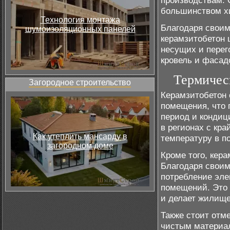
производствам. 
большинством х
Технология монтажа
Благодаря своим
шумоизоляционных панелей
керамзитобетон 
несущих и перег
кровель и фасад
Термичес
Загородное строительство
Керамзитобетон 
помещения, что 
период и кондиц
в регионах с кр
Как утеплить мансарду в
температуру в п
загородном доме
Кроме того, кер
Благодаря своим
потребление эле
помещений. Это 
и делает жилище
Также стоит отме
чистым материал