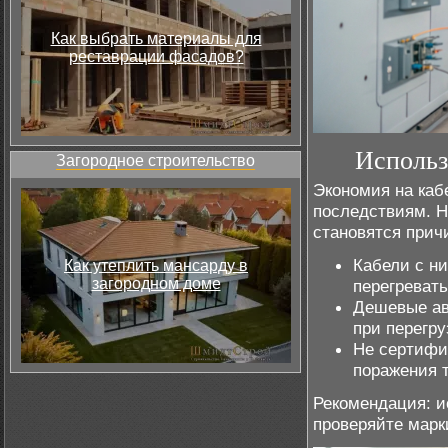
Как выбрать материалы для
реставрации фасадов?
Использ
Загородное строительство
Экономия на каб
последствиям. Н
становятся прич
Кабели с ни
Как утеплить мансарду в
загородном доме
перегревать
Дешевые ав
при перегру
Не сертифи
поражения 
Рекомендация: 
проверяйте марк