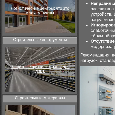
Неправильн
рассчитана
Логистические центры: что это
и зачем нужны
устройств. 
нагрузки мо
Игнорирова
слаботочны
сбоям обор
Строительные инструменты
Отсутствие
модернизац
Рекомендация: в
нагрузок, станд
Защитные щитки и экраны для
лица
Строительные материалы