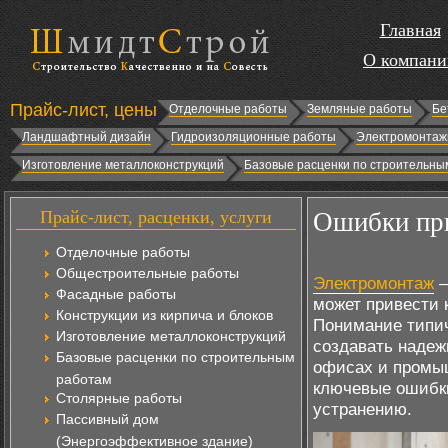
Главная
О компани
Прайс-лист, цены
Отделочные работы
Земляные работы
Бе
Ландшафтный дизайн
Гидроизоляционные работы
Электромонтаж
Изготовление металлоконструкций
Базовые расценки по строительны
Прайс-лист, расценки, услуги
Ошибки при
Отделочные работы
Общестроительные работы
Электромонтаж
—
Фасадные работы
может привести 
Конструкции из кирпича и блоков
Понимание типич
Изготовление металлоконструкций
создавать надеж
Базовые расценки по строительным
офисах и промы
работам
ключевые ошибки
Столярные работы
устранению.
Пассивный дом
(Энергоэффективное здание)