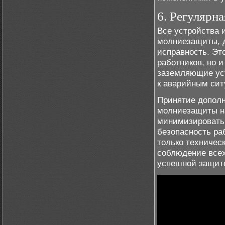
6. Регулярн
Все устройства 
молниезащиты, д
исправность. Эт
работников, но и
заземляющие уст
к аварийным сит
Принятие дополн
молниезащиты н
минимизировать 
безопасность ра
только техническ
соблюдение всех
успешной защите