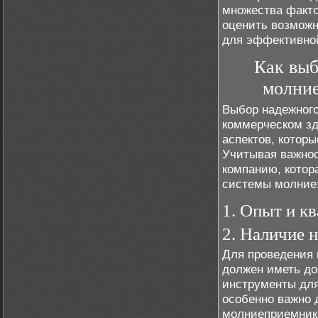
множества факто
оценить возмож
для эффективной
Как выб
молние
Выбор надежног
коммерческом зд
аспектов, котор
Учитывая важнос
компанию, котор
системы молние
1. Опыт и к
2. Наличие 
Для проведения 
должен иметь до
инструменты для
особенно важно 
молниеприемнико