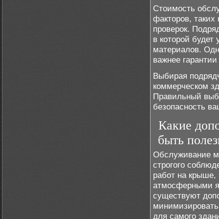
Стоимость обсл
факторов, таких
проверок. Подря
в которой будет
материалов. Одн
важнее гарантии
Выбирая подряд
коммерческом зд
Правильный выб
безопасность ва
Какие доп
быть поле
Обслуживание м
строгого соблюд
работ на крыше,
атмосферными я
существуют допо
минимизировать 
для самого здан