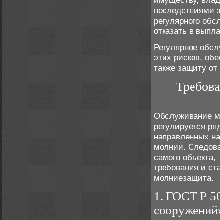
имуществу, влад
последствиями з
регулярного обс
отказать в выпл
Регулярное обс
этих рисков, обе
также защиту от
Требова
Обслуживание м
регулируется ря
направленных на
молнии. Следова
самого объекта,
требования и ст
молниезащита.
1. ГОСТ Р 5
сооружений