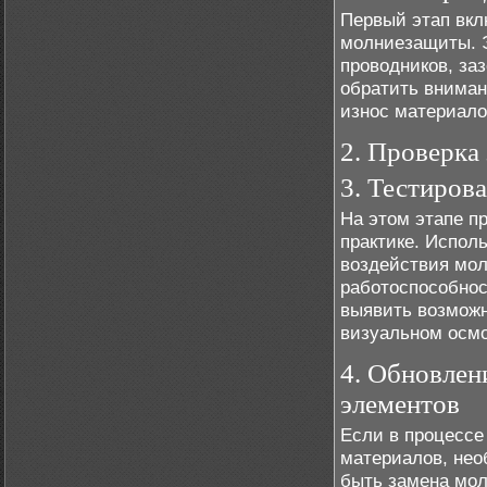
Первый этап вкл
молниезащиты. Э
проводников, за
обратить вниман
износ материало
2. Проверка
3. Тестиров
На этом этапе п
практике. Испол
воздействия мол
работоспособнос
выявить возможн
визуальном осмо
4. Обновлен
элементов
Если в процессе
материалов, нео
быть замена мо