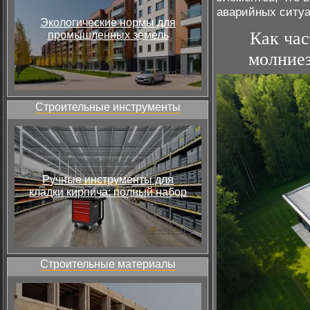
аварийных ситуа
Экологические нормы для
Как час
промышленных земель
молниез
Строительные инструменты
Ручные инструменты для
кладки кирпича: полный набор
Строительные материалы