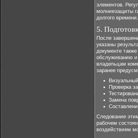
элементов. Регу
молниезащиты га
долгого времени
5. Подготов
После завершени
указаны результ
документе также
обслуживанию и
владельцам комм
заранее предусм
Визуальный
Проверка з
Тестирован
Замена пов
Составлени
Следование этим
рабочем состоян
воздействием мо