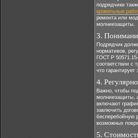
подрядчики такж
кровельные рабо
ремонта или мод
молниезащиты.
3. Понимани
Подрядчик долже
нормативов, рег
ГОСТ Р 50571.15
соответствии с 
что гарантирует
4. Регулярн
Важно, чтобы по
молниезащиты, а
включают график
заключить догов
бесперебойную 
возможных повр
5. Стоимост