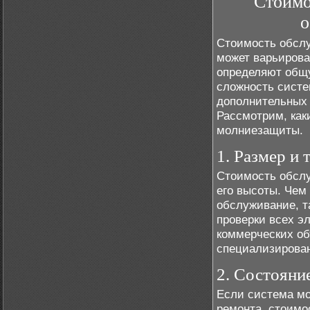
Стоимо
о
Стоимость обсл
может варьирова
определяют общу
сложность систе
дополнительных 
Рассмотрим, как
молниезащиты.
1. Размер и 
Стоимость обсл
его высоты. Чем
обслуживание, т
проверки всех э
коммерческих об
специализирован
2. Состояни
Если система мо
ремонта, стоимо