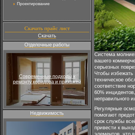
Проектирование
Скачать прайс лист
Скачать
Отделочные работы
Система молние
вашего коммерче
серьезных повре
Чтобы избежать 
Современные подходы к
техническое обс
ремонту коридора и прихожей
соответствие но
60% инцидентов,
неправильного и
Регулярные осмо
Недвижимость
помогают предот
срок службы вс
привести к выхо
элементов, что 