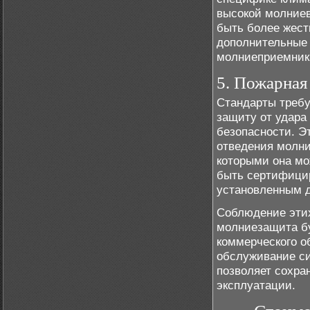
высокой молниев
быть более жест
дополнительные 
молниеприемник
5. Пожарная
Стандарты требу
защиту от удара
безопасности. Э
отведения молни
которыми она мо
быть сертифицир
установленным д
Соблюдение этих
молниезащита бу
коммерческого об
обслуживание с
позволяет сохра
эксплуатации.