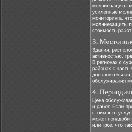
молниезащиты мо
усиленные молн
мониторинга, чт
молниезащиты по
стоимость работ
3. Местопол
Здания, располо
активностью, тр
В регионах с су
районах с часты
дополнительная 
обслуживания м
4. Периодич
Цена обслуживан
и работ. Если пр
стоимость услуг
может понадобит
или гроз, что та