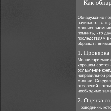
Как обна
Обнаружение по
начинается с тщ
молниеприемники
помнить, что да
последствиям в 
обращать вниман
1. Проверка
Молниеприемники
хорошем состоян
ослабление креп
неправильной ра
молнии. Следует
отслоений покры
необходимо заме
2. Оценка с
Проводники, кот