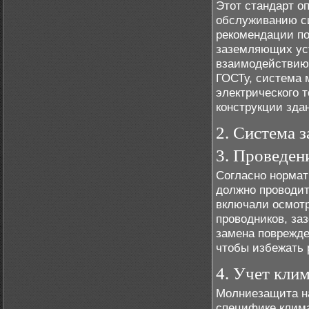
Этот стандарт о
обслуживанию с
рекомендации п
заземляющих уст
взаимодействию
ГОСТу, система 
электрического 
конструкции зда
2. Система 
3. Проведен
Согласно норма
должно проводит
включали осмотр
проводников, за
замена поврежде
чтобы избежать 
4. Учет кли
Молниезащита на
специфике клима