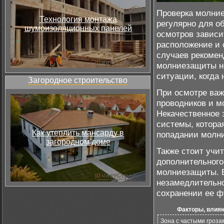
Проверка молние
Технология монтажа
регулярно для о
шумоизоляционных панелей
осмотров зависит
расположение и
случаев рекомен
молниезащиты не
ситуации, когда
Загородное строительство
При осмотре важ
проводников и м
Некачественное 
системы, котора
Как утеплить мансарду в
попадании молни
загородном доме
Также стоит учи
дополнительного
молниезащиты. В
незамедлительно
сохранении ее ф
Факторы, влияю
Зона с частыми гроза