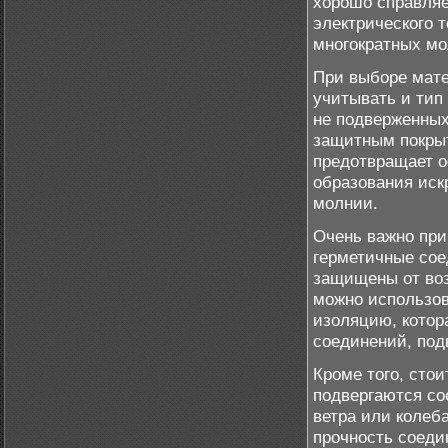
хорошо справля
электрического 
многократных мо
При выборе мате
учитывать и тип
не подверженных
защитным покры
предотвращает о
образования иск
молнии.
Очень важно при
герметичные сое
защищены от воз
можно использо
изоляцию, котор
соединений, по
Кроме того, сто
подвергаются со
ветра или колеб
прочность соеди