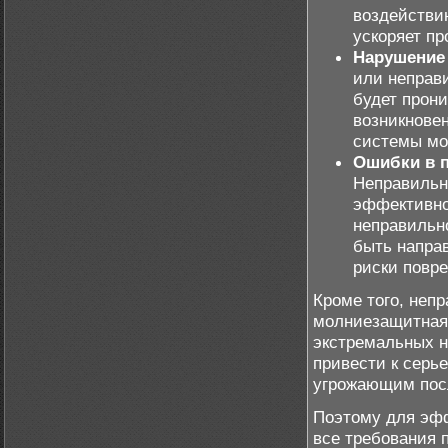
воздействию
ускоряет п
Нарушение 
или неправи
будет прони
возникнове
системы мо
Ошибки в п
Неправильн
эффективно
неправильно
быть напра
риски повр
Кроме того, неп
молниезащитная 
экстремальных н
привести к серь
угрожающим пос
Поэтому для эфф
все требования 