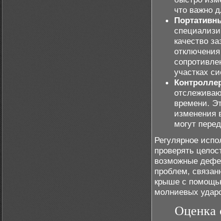
что важно д
Портативны
специализи
качество з
отключения
сопротивле
участках с
Контролле
отслеживаю
времени. Э
изменения 
могут пере
Регулярное испо
проверять целос
возможные дефек
проблем, связан
крыше с помощью
молниевых ударо
Оценка 