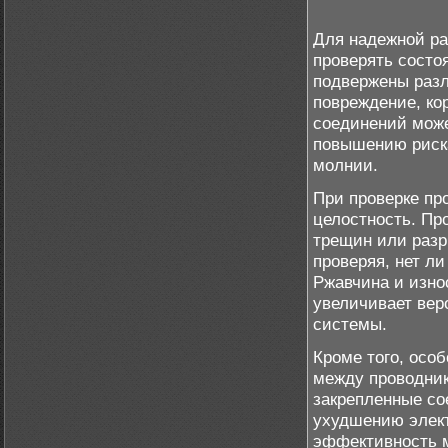
Для надежной р
проверять состо
подвержены раз
повреждение, ко
соединений мож
повышению риска
молнии.
При проверке пр
целостность. Пр
трещин или разр
проверяя, нет ли
Ржавчина и изно
увеличивает вер
системы.
Кроме того, осо
между проводни
закрепленные со
ухудшению элект
эффективность м