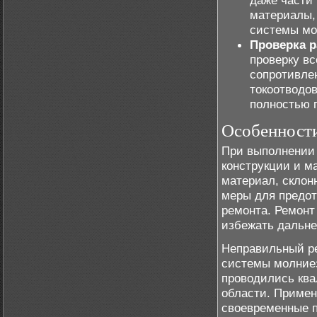
даже части 
материалы,
системы мо
Проверка 
проверку в
сопротивле
токоотводов
полностью г
Особенност
При выполнении 
конструкции и м
материал, склон
меры для предо
ремонта. Ремонт
избежать дальне
Неправильный р
системы молниез
проводились кв
области. Примен
своевременные п