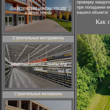
проверку каждог
при попадании м
Логистические центры: что это
вашего объекта!
и зачем нужны
Как 
Строительные инструменты
Защитные щитки и экраны для
лица
Строительные материалы