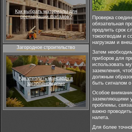
Как выбрать материалы для
реставрации фасадов?
Проверка соедин
обязательная пр
продлить срок с
токоотводам и с
нагрузкам и вне
Загородное строительство
Затем необходим
приборов для пр
использовать му
заземления, что
должным образом
Как утеплить мансарду в
быть сигналом о
загородном доме
Особое внимание
заземляющими ус
проблемы, связа
важно проводить
налета.
Для более точно