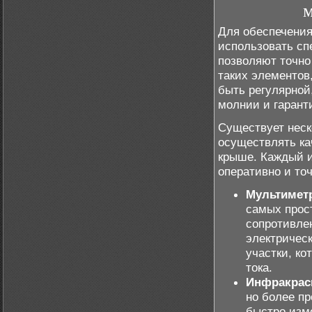
м
Для обеспечени
использовать сп
позволяют точно
таких элементов
быть регулярной
молнии и гарант
Существует неск
осуществлять ка
крыше. Каждый и
оперативно и то
Мультимет
самых прос
сопротивле
электричес
участки, к
тока.
Инфракрас
но более п
быстро изм