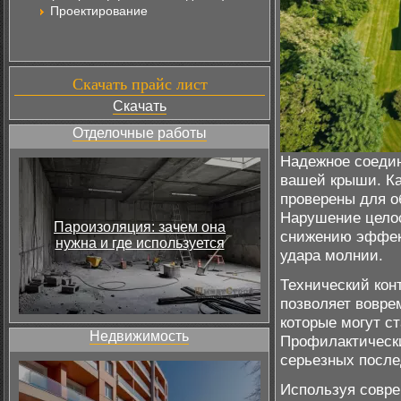
Проектирование
Скачать прайс лист
Скачать
Отделочные работы
Надежное соедин
вашей крыши. Ка
проверены для о
Нарушение целос
Пароизоляция: зачем она
снижению эффек
нужна и где используется
удара молнии.
Технический кон
позволяет вовре
которые могут ст
Недвижимость
Профилактически
серьезных после
Используя совр