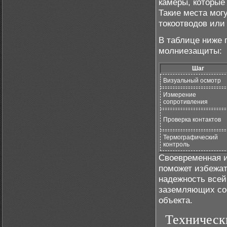
камеры, которые
Такие места мог
токоотводов или
В таблице ниже 
молниезащиты:
Шаг
Визуальный осмотр
Измерение
сопротивления
Проверка контактов
Термографический
контроль
Своевременная и
поможет избежат
надежность всей
заземляющих сое
объекта.
Технически