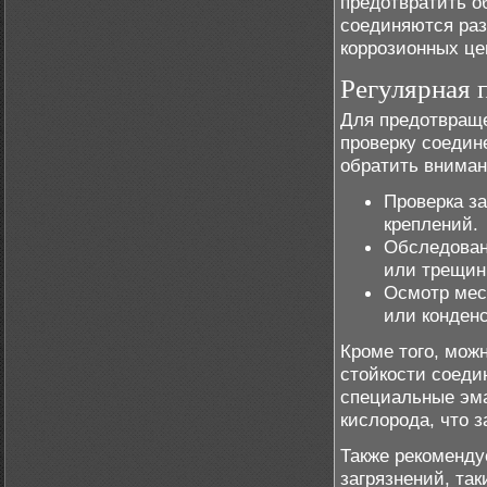
предотвратить о
соединяются раз
коррозионных це
Регулярная 
Для предотвраще
проверку соедин
обратить внима
Проверка з
креплений.
Обследован
или трещин
Осмотр мес
или конденс
Кроме того, мож
стойкости соеди
специальные эма
кислорода, что 
Также рекоменду
загрязнений, так