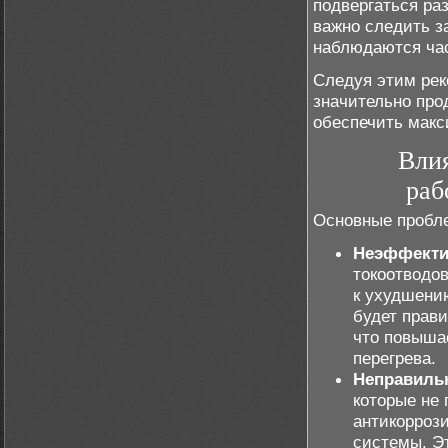
подвергаться ра
важно следить з
наблюдаются час
Следуя этим рек
значительно про
обеспечить макс
Вли
раб
Основные пробле
Неэффекти
токоотводо
к ухудшению
будет прав
что повыша
перегрева.
Неправиль
которые не
антикорроз
системы. Э