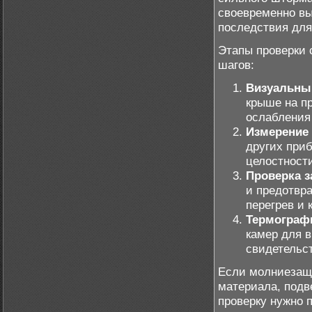
своевременно вы
последствия для
Этапы проверки
шагов:
Визуальны
крыше на п
ослабления
Измерение
других при
целостност
Проверка з
и предотвр
перегрев и 
Термограф
камер для в
свидетельст
Если молниезащи
материала, подв
проверку нужно п