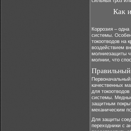
сильных гроз ил
Как и
Коррозия – одна
системы. Особен
токоотводов на к
воздействием в
молниезащиты час
молнии, что спо
Правильный 
Первоначальный 
качественных ма
для токоотводов
системы. Медны
защитным покрыт
механическим п
Для защиты соед
переходники с а