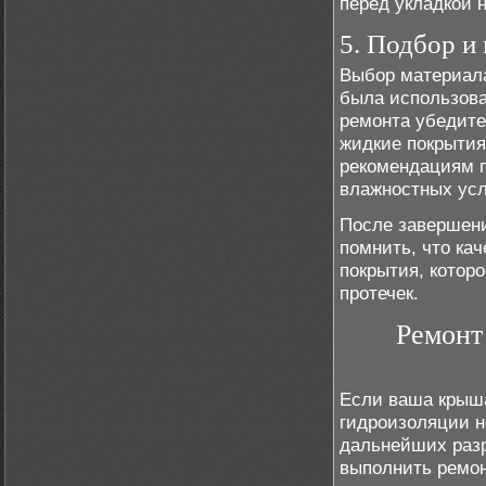
перед укладкой 
5. Подбор и
Выбор материала
была использова
ремонта убедите
жидкие покрытия
рекомендациям п
влажностных усл
После завершени
помнить, что кач
покрытия, котор
протечек.
Ремонт
Если ваша крыша
гидроизоляции н
дальнейших раз
выполнить ремон