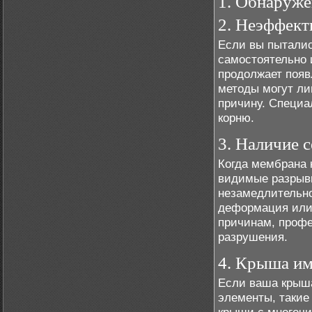
1. Обнаруже
2. Неэффект
Если вы пыталис
самостоятельно 
продолжает появ
методы могут ли
причину. Специа
корню.
3. Наличие 
Когда мембрана 
видимые разрыв
незамедлительно
деформация или 
причинам, проф
разрушения.
4. Крыша и
Если ваша крыша
элементы, такие