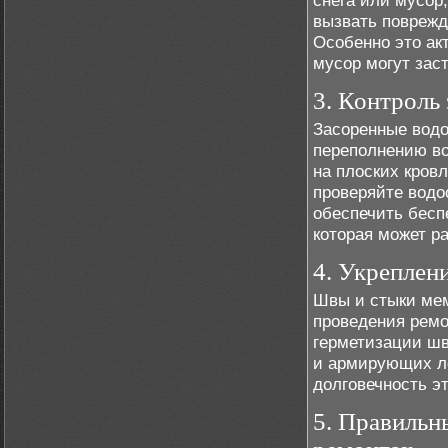
снега или мусор
вызвать поврежд
Особенно это ак
мусор могут зас
3. Контроль
Засоренные водо
переполнению во
на плоских кровл
проверяйте водо
обеспечить бесп
которая может р
4. Укреплен
Швы и стыки ме
проведения ремо
герметизации шв
и армирующих ле
долговечность эт
5. Правильн