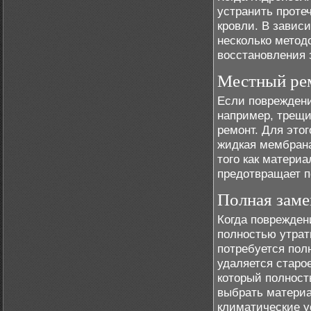
устранить проте
кровли. В завис
несколько метод
восстановления 
Местный ре
Если повреждени
например, трещи
ремонт. Для это
жидкая мембрана
того как материа
предотвращает п
Полная заме
Когда поврежден
полностью утрат
потребуется пол
удаляется старо
который полност
выбрать материа
климатические у