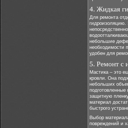
4. Жидкая г
Для ремонта отд
гидроизоляцию. 
непосредственно
водоотталкивающ
небольшие дефек
необходимости п
удобен для ремо
5. Ремонт с
Мастика – это е
кровли. Она под
небольших объем
подготовленные 
защитную пленку
материал достат
быстрого устран
Выбор материала
повреждений и х