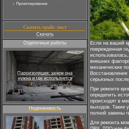
Проектирование
Скачать прайс лист
Скачать
Если на вашей к
Отделочные работы
поврежденная ги
использовалась,
внешних факторо
механические по
Восстановление 
Пароизоляция: зачем она
нужна и где используется
серьезных после
При ремонте кро
определить исто
происходят в ме
выходов. Такие 
Недвижимость
полной замены г
Для ремонта мож
ПВХ, ТПО или би