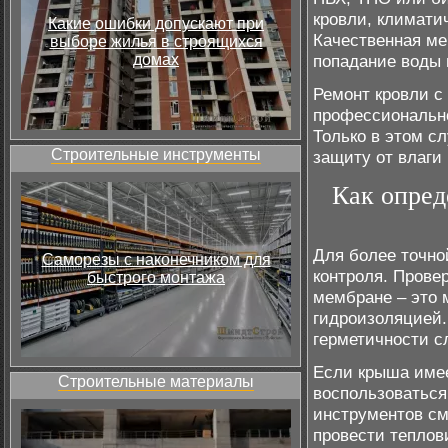
кровли, климати
Какие ошибки допускают при
Качественная ме
выборе жилья в строящихся
домах
попадание воды
Ремонт кровли с
профессионально
Только в этом с
Строительные инструменты
защиту от влаги 
Как опред
Для более точно
Саморезы с наконечником для
контроля. Провер
быстрого монтажа
мембране – это 
гидроизоляцией.
герметичности с
Если крыша имее
Строительные материалы
воспользоваться
инструментов см
провести теплов