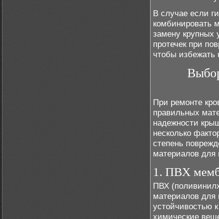
В случае если г
комбинировать м
замену крупных 
протечек при по
чтобы избежать 
Выбор
При ремонте кро
правильных мате
надежности крыш
несколько факто
степень поврежд
материалов для 
1. ПВХ мем
ПВХ (поливинилх
материалов для 
устойчивостью к
химические веще