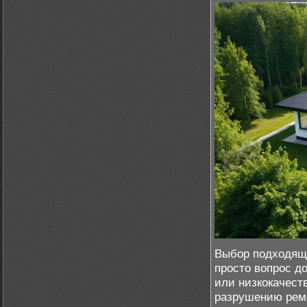
Выбор подходяще
просто вопрос д
или низкокачест
разрушению рем