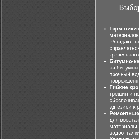
Выбор
Герметики 
материалов
обладают в
справлятьс
кровельного
Битумно-к
на битумны
прочный во
поврежденн
Гибкие кр
трещин и п
обеспечива
адгезией к
Ремонтные
для восста
материалы 
водоотталк