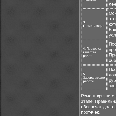
лен
Осн
это
3.
кот
Герметизация
Важ
усл
Пос
4. Проверка
про
качества
При
работ
обе
Пос
5.
доп
Завершающие
руб
работы
защ
Ремонт крыши с 
этапе. Правильн
обеспечат долго
протечек.