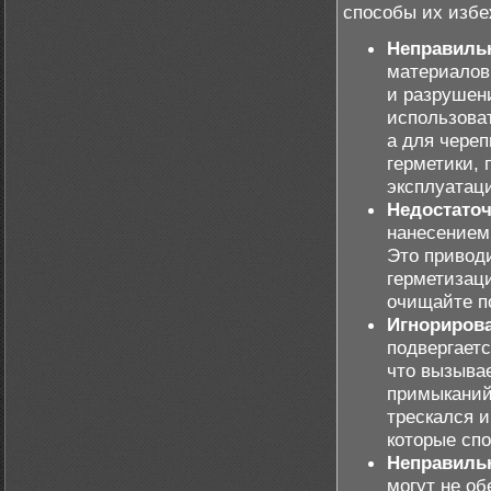
способы их избе
Неправиль
материалов
и разрушен
использова
а для чере
герметики,
эксплуатац
Недостаточ
нанесением 
Это приводи
герметизац
очищайте по
Игнорирова
подвергает
что вызыва
примыканий
трескался 
которые спо
Неправиль
могут не о