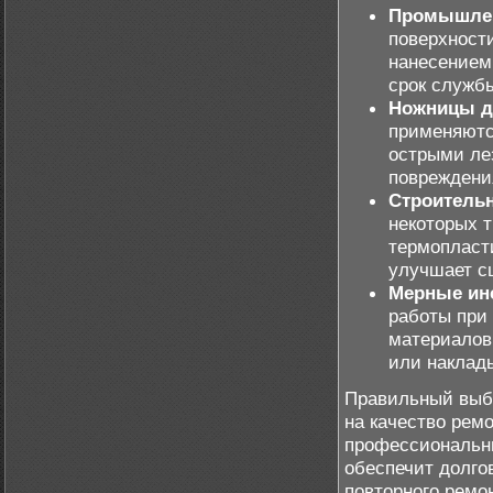
Промышле
поверхности
нанесением
срок служб
Ножницы д
применяютс
острыми ле
повреждени
Строитель
некоторых 
термопласт
улучшает с
Мерные инс
работы при
материалов,
или наклады
Правильный выбо
на качество рем
профессиональн
обеспечит долго
повторного ремо