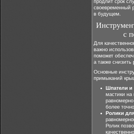
продлит срок сл
своевременный р
в будущем.
Инструмент
с 
Для качественн
важно использов
поможет обеспеч
а также снизить
Основные инстру
примыканий кры
Шпатели и 
мастики на
равномерно 
более точн
Ролики для
равномерно
Ролик позво
качественн