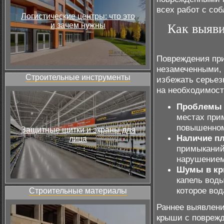
всех работ с со
Логистические центры: что это
и зачем нужны
Как выяв
Повреждения при
незамеченными, 
Строительные инструменты
избежать серьез
на необходимост
Проблемы 
местах при
повышенном
Защитные щитки и экраны для
Наличие пл
лица
примыканий 
нарушением
Шумы в кр
капель воды
которое вод
Строительные материалы
Раннее выявлени
крыши с поврежд