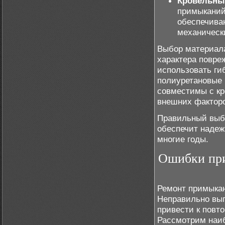
Кровельны
примыканий
обеспечива
механическ
Выбор материала
характера повре
использовать ги
полиуретановые 
совместимы с кр
внешних факторов
Правильный выб
обеспечит надеж
многие годы.
Ошибки при
Ремонт примыкан
Неправильно вып
привести к повт
Рассмотрим наи