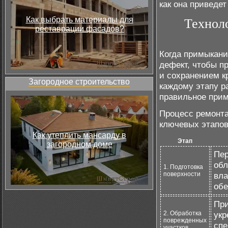
как она приведе
Как выбрать материалы для
Технол
реставрации фасадов?
Когда примыкани
дефект, чтобы п
и сохранением к
Загородное строительство
каждому этапу р
правильное при
Процесс ремонта
ключевых этапов
Как утеплить мансарду в
Этап
загородном доме
Пер
обл
1. Подготовка
поверхности
вла
обе
При
2. Обработка
укр
поврежденных
сп
участков