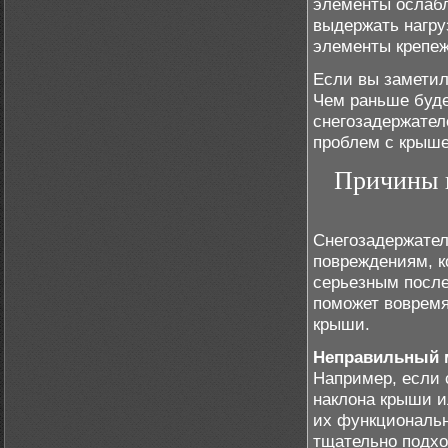
элементы ослабл
выдержать нагруз
элементы крепеж
Если вы заметил
Чем раньше буде
снегозадержател
проблем с крыше
Причины п
Снегозадержател
повреждениям, к
серьезным посл
поможет вовремя
крыши.
Неправильный 
Например, если 
наклона крыши и
их функциональн
тщательно подхо