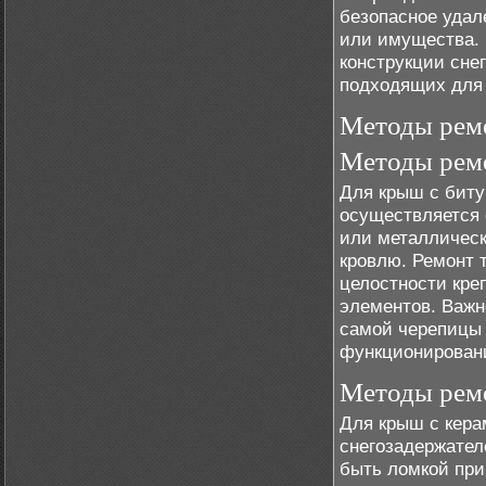
безопасное удал
или имущества. 
конструкции сне
подходящих для 
Методы ремо
Методы ремо
Для крыш с биту
осуществляется
или металлическ
кровлю. Ремонт 
целостности кре
элементов. Важн
самой черепицы 
функционировани
Методы ремо
Для крыш с кера
снегозадержателе
быть ломкой при