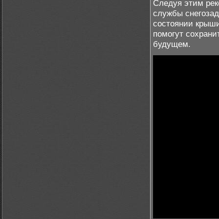
Следуя этим рек
службы снегозад
состоянии крыш
помогут сохрани
будущем.