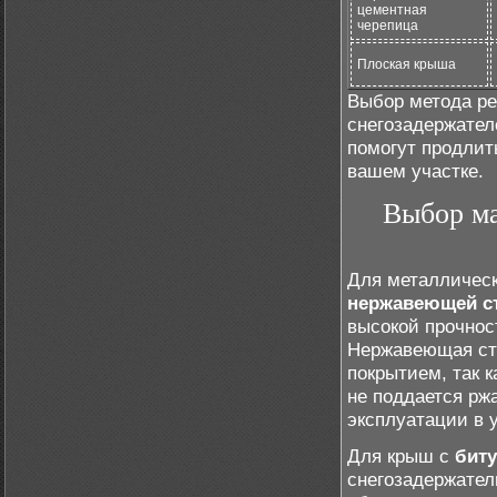
цементная
черепица
Плоская крыша
Выбор метода ре
снегозадержател
помогут продлит
вашем участке.
Выбор ма
Для металлическ
нержавеющей с
высокой прочнос
Нержавеющая ст
покрытием, так 
не поддается рж
эксплуатации в 
Для крыш с
бит
снегозадержател