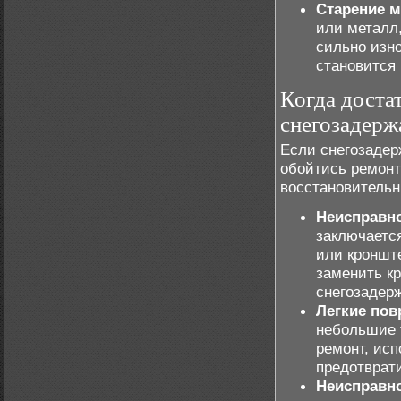
Старение м
или металл,
сильно изн
становится
Когда доста
снегозадерж
Если снегозадер
обойтись ремонт
восстановительн
Неисправн
заключаетс
или кронште
заменить к
снегозадер
Легкие пов
небольшие 
ремонт, исп
предотврат
Неисправно