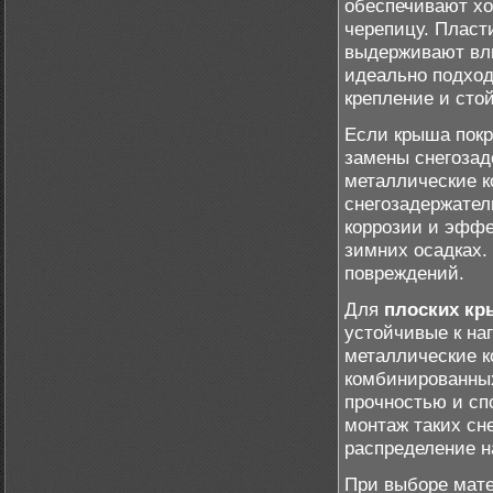
обеспечивают х
черепицу. Пласт
выдерживают вл
идеально подход
крепление и сто
Если крыша пок
замены снегозад
металлические к
снегозадержател
коррозии и эффе
зимних осадках.
повреждений.
Для
плоских к
устойчивые к на
металлические к
комбинированны
прочностью и сп
монтаж таких сн
распределение н
При выборе мате