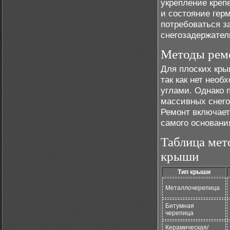
укрепление креп
и состояние гер
потребоваться з
снегозадержател
Методы рем
Для плоских кры
так как нет нео
углами. Однако 
массивных снего
Ремонт включает
самого основани
Таблица мет
крыши
Тип крыши
Металлочерепица
Битумная
черепица
Керамическая/