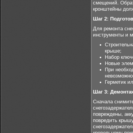
смещений. Обрат
кронштейны дол
Шаг 2: Подгото
Для ремонта сн
инструменты и 
Строительн
крыше;
Набор ключе
Новые элем
При необхо
невозможно
Герметик ил
Шаг 3: Демонта
Сначала снимит
снегозадержател
повреждены, акку
повредить крышу
снегозадержател
кровельному пок