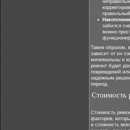
неправильн
корректиро
правильный 
Накопление
забился сне
можно прост
функционир
Таким образом, 
зависит от их с
минимальны и ко
ремонт будет до
повреждений или
надежным решен
период.
Стоимость 
Стоимость ремон
факторов, котор
и сложность мон