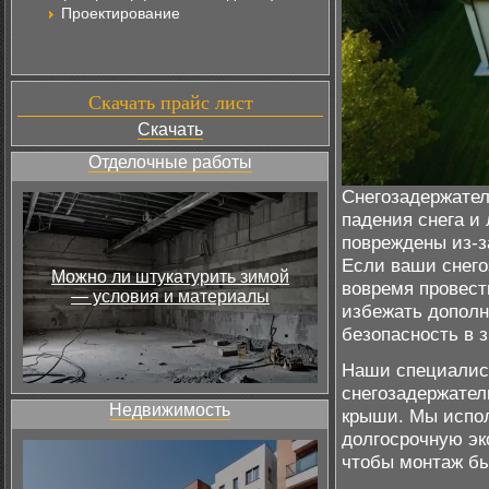
Проектирование
Скачать прайс лист
Скачать
Отделочные работы
Снегозадержател
падения снега и
повреждены из-з
Если ваши снего
Можно ли штукатурить зимой
вовремя провест
— условия и материалы
избежать дополн
безопасность в 
Наши специалист
снегозадержател
Недвижимость
крыши. Мы испол
долгосрочную эк
чтобы монтаж бы