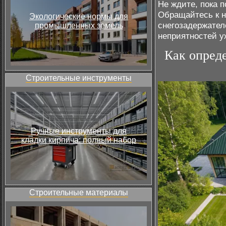
Не ждите, пока 
Обращайтесь к н
Экологические нормы для
снегозадержател
промышленных земель
неприятностей у
Как опред
Строительные инструменты
Ручные инструменты для
кладки кирпича: полный набор
Строительные материалы