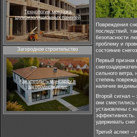
Технология монтажа
шумоизоляционных панелей
Повреждения сне
последствий, так
безопасности лю
проблему и прове
Загородное строительство
состояние снего
Первый признак 
снегозадержател
сильного ветра,
степень поврежд
Как утеплить мансарду в
наличие видимых
загородном доме
Второй сигнал –
они сместились 
установлены с н
эффективность. 
удерживать снег 
Третий аспект –