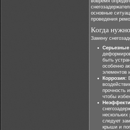
вовремя определ
снегозадержател
основные ситуаци
проведения ремо
Когда нужно
Замену снегозад
Серьезные 
деформиров
быть устран
особенно а
элементов и
Коррозия:
Е
воздействию
прочность и
чтобы избе
Неэффектив
снегозадерж
нескольких 
следует за
крыши и по