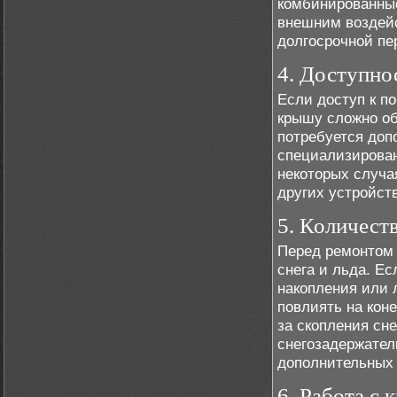
комбинированные
внешним воздейс
долгосрочной пе
4. Доступно
Если доступ к п
крышу сложно об
потребуется доп
специализирован
некоторых случа
других устройст
5. Количеств
Перед ремонтом 
снега и льда. Е
накопления или 
повлиять на кон
за скопления сн
снегозадержател
дополнительных 
6. Работа с