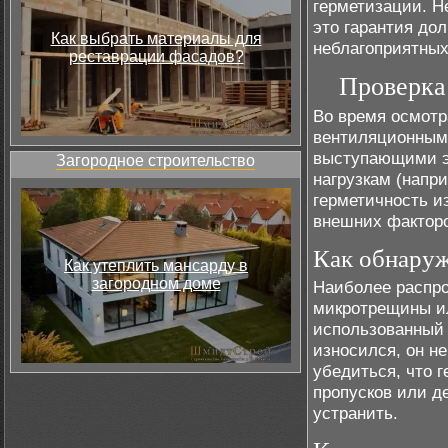
герметизации. Н
это гарантия до
Как выбрать материалы для
неблагоприятных
реставрации фасадов?
Проверка
Во время осмотр
вентиляционными
выступающими эл
Загородное строительство
нагрузкам (напри
герметичность и
внешних факторо
Как обнаруж
Как утеплить мансарду в
загородном доме
Наиболее распро
микротрещины ил
использованный 
износился, он н
убедиться, что 
пропусков или д
устранить.