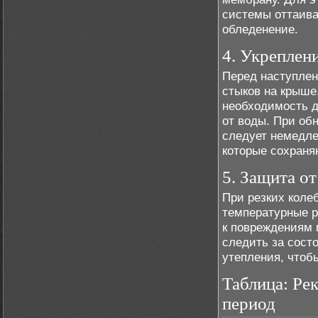
системы оттаива
обледенение.
4. Укреплен
Перед наступлен
стыков на крыше
необходимость 
от воды. При об
следует немедле
которые сохраня
5. Защита о
При резких коле
температурные р
к повреждениям 
следить за сост
утепления, чтоб
Таблица: Ре
период