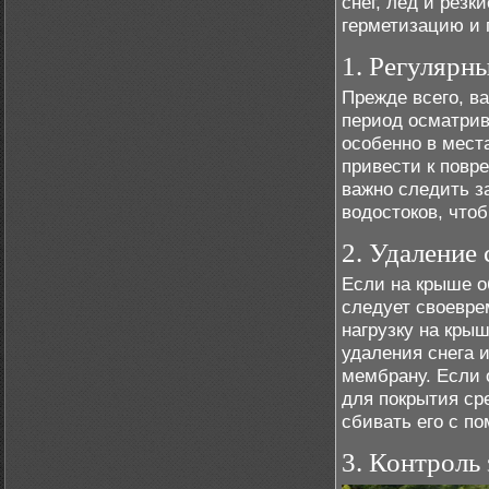
снег, лёд и рез
герметизацию и 
1. Регулярн
Прежде всего, в
период осматрив
особенно в мест
привести к повр
важно следить з
водостоков, что
2. Удаление 
Если на крыше о
следует своевре
нагрузку на кры
удаления снега 
мембрану. Если 
для покрытия ср
сбивать его с п
3. Контроль