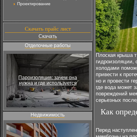
Проектирование
Скачать прайс лист
Скачать
Отделочные работы
Плоская крыша т
гидроизоляции, 
холодами поможе
привести к проте
Пароизоляция: зачем она
но и провести г
нужна и где используется
где вода может 
повреждений ме
серьезных после
Как опред
Недвижимость
Перед наступлен
мембраны на пло