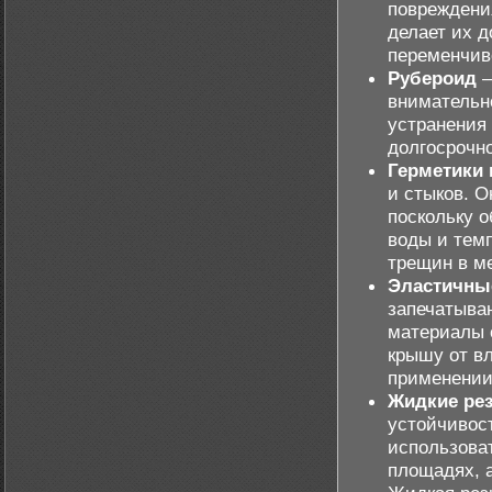
повреждени
делает их 
переменчив
Рубероид
–
внимательно
устранения 
долгосрочн
Герметики 
и стыков. 
поскольку 
воды и тем
трещин в м
Эластичны
запечатыва
материалы 
крышу от вл
применении
Жидкие ре
устойчивос
использова
площадях, а