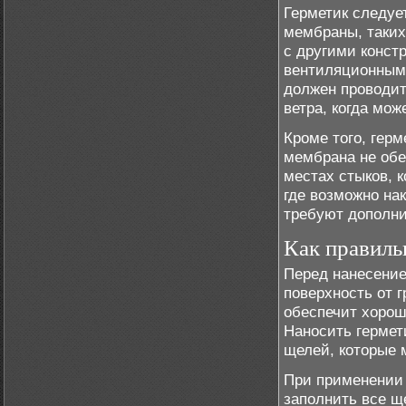
Герметик следуе
мембраны, таких
с другими конст
вентиляционным
должен проводит
ветра, когда мо
Кроме того, герм
мембрана не обес
местах стыков, 
где возможно на
требуют дополн
Как правиль
Перед нанесение
поверхность от г
обеспечит хорош
Наносить гермет
щелей, которые 
При применении 
заполнить все щ