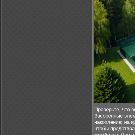
Проверьте, что в
Засорённые элем
накоплению на к
чтобы предотвра
мембрану. Для э