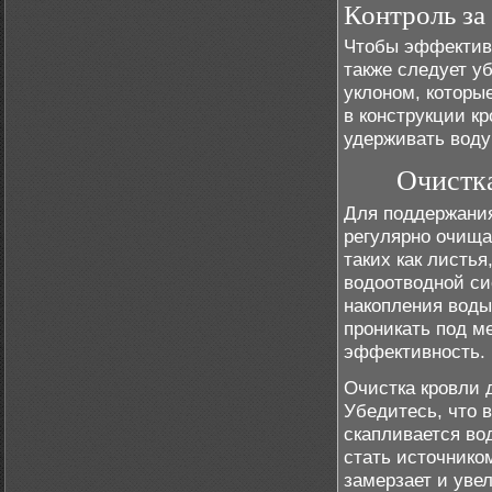
Контроль за
Чтобы эффективн
также следует у
уклоном, которы
в конструкции кр
удерживать воду
Очистка
Для поддержания
регулярно очища
таких как листья
водоотводной си
накопления воды
проникать под м
эффективность.
Очистка кровли 
Убедитесь, что в
скапливается во
стать источником
замерзает и уве