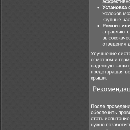
эффективно
Установка 
желобов мо
крупные час
Ремонт или
справляютс
высококаче
отведения 
Улучшение систе
осмотром и герм
надежную защиту
предотвращая во
крыши.
Рекомендац
После проведени
обеспечить прав
стать испытание
нужно позаботит