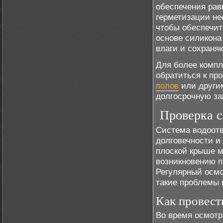
обеспечения рав
герметизации не
чтобы обеспечит
основе силикона
влаги и сохраня
Для более компл
обратиться к пр
полов
или другим
долгосрочную за
Проверка с
Система водоотв
долговечности и
плоской крыше м
возникновению п
Регулярный осмо
такие проблемы
Как провест
Во время осмот