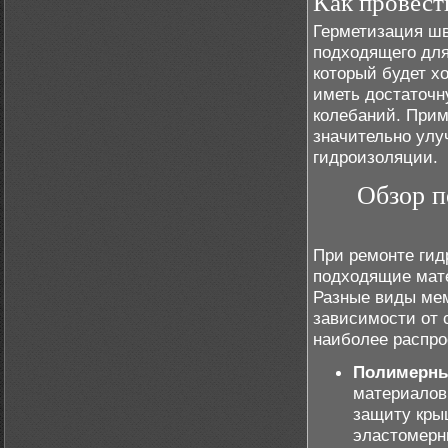
Как провест
Герметизация шв
подходящего для
который будет х
иметь достаточн
колебаний. Прим
значительно улу
гидроизоляции.
Обзор п
При ремонте гид
подходящие мате
Разные виды мем
зависимости от 
наиболее распро
Полимерн
материалов
защиту кры
эластомерн