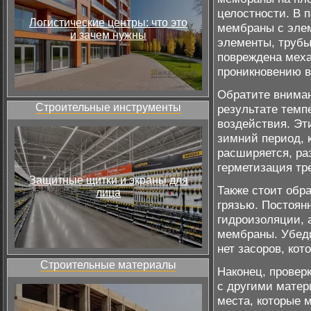
целостности. В 
Логистические центры: что это
мембраны с элем
и зачем нужны
элементы, трубы
повреждена меха
проникновению в
Обратите вниман
Строительные инструменты
результате темп
воздействия. Эт
зимний период, 
расширяется, ра
герметизация тр
Защитные щитки и экраны для
Также стоит обр
лица
грязью. Постоян
гидроизоляции, 
мембраны. Убеди
нет засоров, кот
Строительные материалы
Наконец, провер
с другими матер
места, которые 