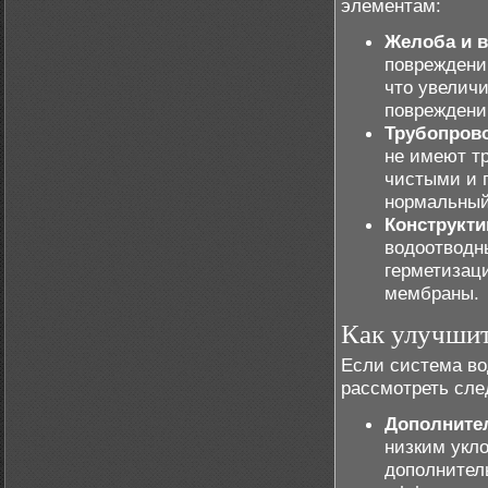
элементам:
Желоба и в
повреждени
что увеличи
повреждени
Трубопров
не имеют т
чистыми и 
нормальный
Конструкт
водоотводн
герметизац
мембраны.
Как улучшит
Если система во
рассмотреть сл
Дополните
низким укло
дополнител