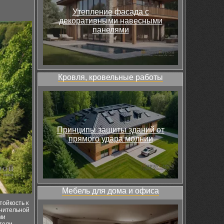
Утепление фасада с
декоративными навесными
панелями
Кровля, кровельные работы
Принципы защиты зданий от
прямого удара молнии
Мебель для дома и офиса
тойкость к
лнительной
ми