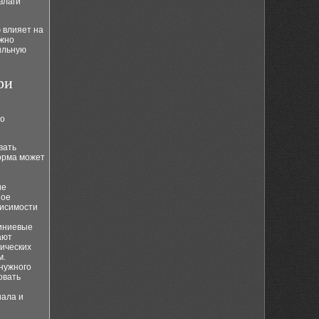
влаги
 влияет на
ажно
ильную
ри
но
вать
орма может
ие
ное
висимости
миниевые
ают
ических
м.
нужного
овать
иала и