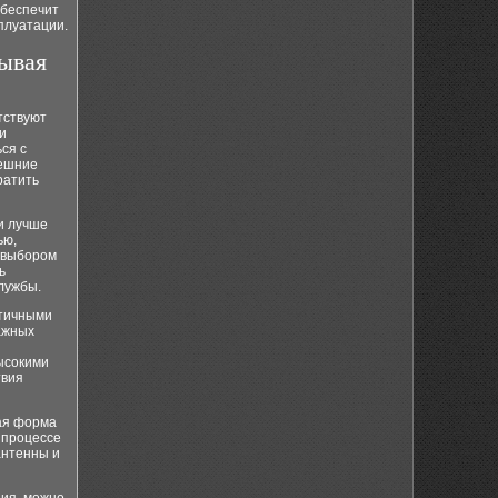
обеспечит
плуатации.
тывая
тствуют
и
ся с
нешние
ратить
и лучше
ью,
м выбором
ь
лужбы.
стичными
ажных
ысокими
твия
ая форма
 процессе
антенны и