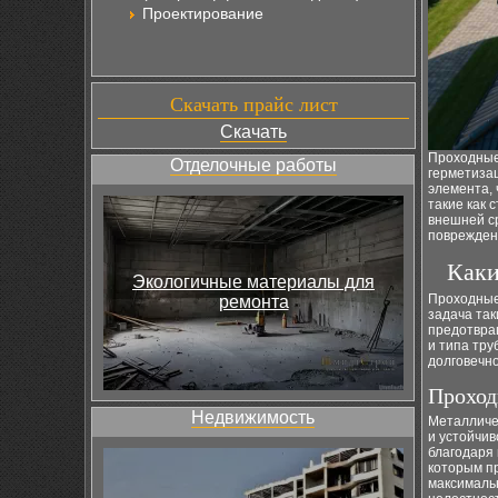
Проектирование
Скачать прайс лист
Скачать
Проходные
Отделочные работы
герметиза
элемента, 
такие как 
внешней с
поврежден
Каки
Экологичные материалы для
Проходные
ремонта
задача так
предотвращ
и типа тр
долговечно
Проход
Недвижимость
Металличе
и устойчи
благодаря 
которым пр
максималь