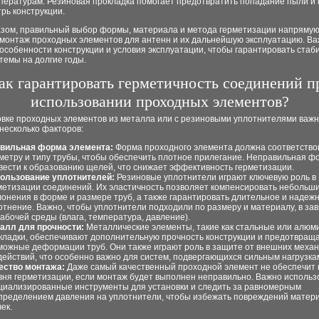
пературам. Резиновая прокладка помогает предотвратить попадание пыли и 
трь конструкции.
азом, правильный выбор формы, материала и метода герметизации напрямую
монтаж проходных элементов для антенн и их дальнейшую эксплуатацию. В
особенности конструкции и условия эксплуатации, чтобы гарантировать стаб
темы на долгие годы.
ак гарантировать герметичность соединений п
использовании проходных элементов?
овке проходных элементов из металла или с резиновыми уплотнителями важ
несколько факторов:
вильная форма элемента:
Форма проходного элемента должна соответство
метру и типу трубы, чтобы обеспечить плотное прилегание. Неправильная ф
вести к образованию щелей, что снижает эффективность герметизации.
ользование уплотнителей:
Резиновые уплотнители играют ключевую роль в
метизации соединений. Их эластичность позволяет компенсировать небольш
лонения в форме и размере труб, а также гарантировать длительное и надеж
отнение. Важно, чтобы уплотнители подходили по размеру и материалу, в за
рабочей среды (влага, температура, давление).
алл для прочности:
Металлические элементы, такие как стальные или алю
кладки, обеспечивают дополнительную прочность конструкции и предотвращ
можные деформации труб. Они также играют роль в защите от внешних механ
действий, что особенно важно для систем, подвергающихся сильным нагрузка
ество монтажа:
Даже самый качественный проходной элемент не обеспечит 
вня герметизации, если монтаж будет выполнен неправильно. Важно использ
циализированные инструменты для установки и следить за равномерным
пределением давления на уплотнители, чтобы избежать повреждений матер
ек.