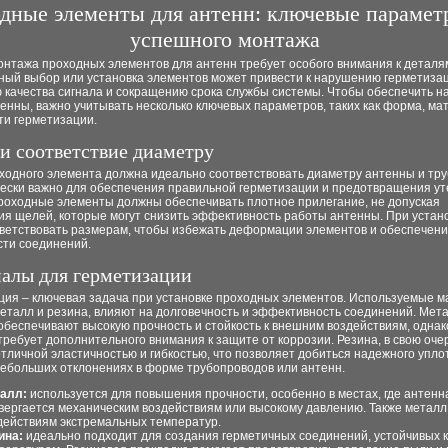
дные элементы для антенн: ключевые парамет
успешного монтажа
нтажа проходных элементов для антенн требует особого внимания к деталям,
ный выбор или установка элементов может привести к нарушению герметизац
 качества сигнала и сокращению срока службы системы. Чтобы обеспечить 
енны, важно учитывать несколько ключевых параметров, таких как форма, ма
ти герметизации.
и соответствие диаметру
ходного элемента должна идеально соответствовать диаметру антенны и тр
чески важно для обеспечения правильной герметизации и предотвращения ут
Проходные элементы должны обеспечивать плотное прилегание, не допуская
ия щелей, которые могут снизить эффективность работы антенны. При устан
тветствовать размерам, чтобы избежать деформации элементов и обеспечен
сти соединений.
алы для герметизации
ция – ключевая задача при установке проходных элементов. Используемые м
металл и резина, влияют на долговечность и эффективность соединений. Мет
беспечивают высокую прочность и стойкость к внешним воздействиям, однак
требует дополнительного внимания к защите от коррозии. Резина, в свою оче
тличной эластичностью и гибкостью, что позволяет добиться надежного упл
небольших отклонениях в форме трубопроводов или антенн.
алл:
используется для повышения прочности, особенно в местах, где антенн
вергается механическим воздействиям или высокому давлению. Также металл 
действиям экстремальных температур.
ина:
идеально подходит для создания герметичных соединений, устойчивых к