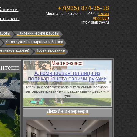
+7(925) 874-35-18
Клиенты
Москва, Каширское ш., 108к1 (
схема
онтакты
проезда
)
info@smistroy.ru
аботы
Сантехнические работы
Конструкции из кирпича и блоков
ктивное здание)
Проектирование
Мастер-класс:
антенн
Алюминиевая теплица из
поликарбоната своими руками
Теплица с автоматическим капельным поливом,
автопроветриванием и раздвижными дверями-
купе
Дизайн интерьера