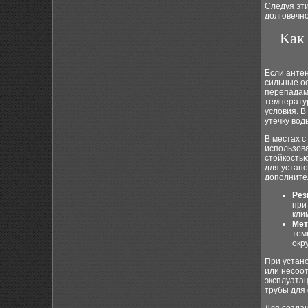
Следуя эт
долговечно
Как
Если антен
сильные ос
перепадам
температу
условия. В
утечку вод
В местах 
использов
стойкость
для устано
дополнител
Рез
при
кли
Мет
тем
окр
При устан
или несоот
эксплуатац
трубы для