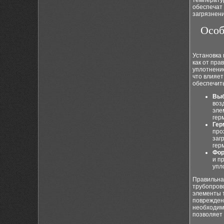
температу
обеспечат 
загрязнени
Особ
Установка 
как от пр
уплотнение
что влияет
обеспечит
Выб
воз
эле
гер
Гер
про
заг
гер
Фор
и п
упл
Правильная
трубопров
элементы т
поврежден
необходим
позволяет 