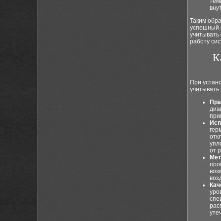
тем
вну
Таким обр
успешный 
учитывать 
работу сис
К
При устан
учитывать 
Пра
диа
при
Исп
гер
отк
упл
от 
Мет
про
воз
воз
Кач
уро
спе
рас
утеч