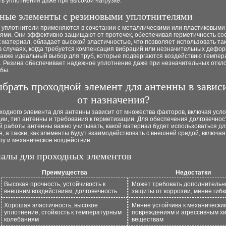
ь уплотнения даже при высокой нагрузке.
ные элементы с резиновыми уплотнителями
 уплотнители применяются в сочетании с металлическими или пластиковыми
иями. Они эффективно защищают от протечек, обеспечивая герметичность со
к материал, обладает высокой эластичностью, что позволяет использовать та
в случаях, когда требуется компенсация вибраций или незначительных дефо
 также идеальный выбор для труб, которые подвергаются воздействию темпе
. Резина обеспечивает надежное уплотнение даже при незначительных откл
бы.
ыбрать проходной элемент для антенны в зави
от назначения?
ходного элемента для антенны зависит от множества факторов, включая усл
ии, тип антенны и требования к герметизации. Для обеспечения долговечнос
й работы антенны важно учитывать, какой материал будет использоваться дл
, а также, как элементы будут взаимодействовать с внешней средой, включая 
у и механическое воздействие.
алы для проходных элементов
Преимущества
Недостатки
Высокая прочность, устойчивость к
Может требовать дополнительн
внешним воздействиям, долговечность
защиты от коррозии, менее гибк
Хорошая эластичность, высокое
Менее устойчива к механически
уплотнение, стойкость к температурным
повреждениям и агрессивным х
колебаниям
веществам