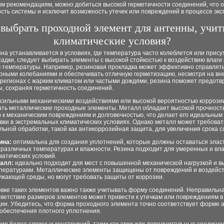
им рекомендациям, можно добиться высокой герметичности соединений, что 
сть системы и исключит возможность утечек или повреждений в процессе экс
 выбрать проходной элемент для антенны, учи
климатические условия?
на устанавливается в условиях, где температура часто колеблется или прису
адки, следует выбирать элементы с высокой стойкостью к воздействию влаги 
 температуры. Например, резиновая прокладка может эффективно справлять
рными колебаниями и обеспечивать отличную герметизацию, несмотря на в
 регионах с жарким климатом или частыми дождями, резина поможет предотв
ы, сохраняя герметичность соединений.
с сильными механическими воздействиями или высокой вероятностью коррози
ать металлические проходные элементы. Металл обладает высокой прочност
ю к механическим повреждениям и долговечностью, что делает его идеальны
вки в экстремальных климатических условиях. Однако металл может требоват
ьной обработки, такой как антикоррозийная защита, для увеличения срока с
ина:
оптимальна для создания уплотнений, которые должны оставаться эла
 различных температурах и влажности. Резина подходит для умеренных и вл
матических условий.
алл:
идеально подходит для мест с повышенной механической нагрузкой и в
пературами. Металлические элементы защищены от повреждений и воздейс
ужающей среды, но могут требовать защиты от коррозии.
овке таких элементов важно также учитывать форму соединений. Неправильн
ветствие размеров элементов может привести к утечкам или повреждениям в
ии. Убедитесь, что форма проходного элемента точно соответствует форме 
 обеспечения плотного уплотнения.