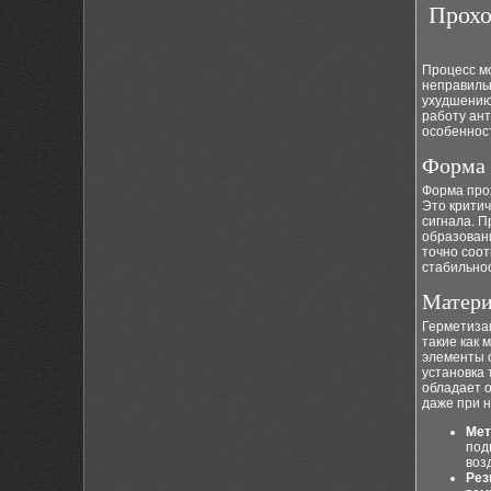
Прохо
Процесс мо
неправиль
ухудшению
работу ант
особеннос
Форма 
Форма про
Это крити
сигнала. 
образован
точно соо
стабильно
Матери
Герметиза
такие как 
элементы о
установка 
обладает о
даже при 
Мет
под
воз
Рез