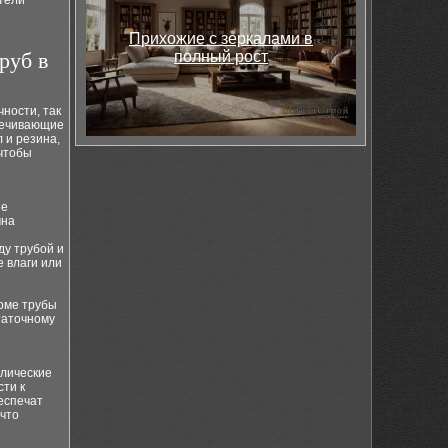
тели
Прихожие с зеркалами в
руб в
полный рост
ности, так
спечивающие
 и резина,
 чтобы
ие
чна
ду трубой и
е влаги или
рме трубы
таточному
ллические
сти к
еспечат
 что