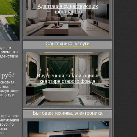
Адаптация существующих
пространств
Сантехника, услуги
одного
е элементы,
оздействию
труб?
Внутренняя канализация в
квартире старого фонда
Основная
стем,
ксплуатации
защиту и
Бытовая техника, электроника
к прочности
рметизацию
труб, по
ажна
няя