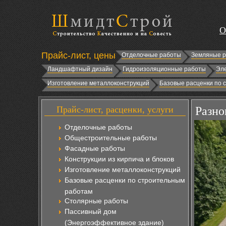
О
Прайс-лист, цены
Отделочные работы
Земляные 
Ландшафтный дизайн
Гидроизоляционные работы
Эл
Изготовление металлоконструкций
Базовые расценки по 
Прайс-лист, расценки, услуги
Разно
Отделочные работы
Общестроительные работы
Фасадные работы
Конструкции из кирпича и блоков
Изготовление металлоконструкций
Базовые расценки по строительным
работам
Столярные работы
Пассивный дом
(Энергоэффективное здание)