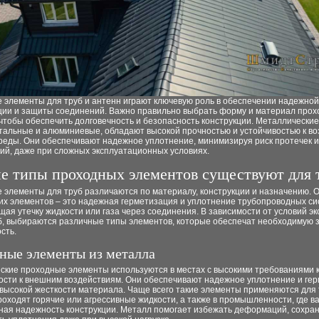
 элементы для труб и антенн играют ключевую роль в обеспечении надежной
ции и защиты соединений. Важно правильно выбрать форму и материал прох
чтобы обеспечить долговечность и безопасность конструкции. Металлически
стальные и алюминиевые, обладают высокой прочностью и устойчивостью к в
реды. Они обеспечивают надежное уплотнение, минимизируя риск протечек и
ий, даже при сложных эксплуатационных условиях.
е типы проходных элементов существуют для 
 элементы для труб различаются по материалу, конструкции и назначению. 
их элементов – это надежная герметизация и уплотнение трубопроводных си
ая утечку жидкости или газа через соединения. В зависимости от условий э
уб, выбираются различные типы элементов, которые обеспечат необходимую 
сть.
ные элементы из металла
ские проходные элементы используются в местах с высокими требованиями 
вости к внешним воздействиям. Они обеспечивают надежное уплотнение и ге
высокой жесткости материала. Чаще всего такие элементы применяются для 
оходят горячие или агрессивные жидкости, а также в промышленности, где в
ная надежность конструкции. Металл помогает избежать деформаций, сохра