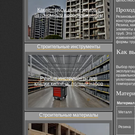
целостност
Проход
Какие плюсы есть у домов с
автономным водоснабжением
Резиновые
конструкц
Резина, ка
элементы 
труб. Это
изменений
формы тру
Строительные инструменты
Как в
Выбор про
эксплуатац
правильно
Ручные инструменты для
уплотнения
кладки кирпича: полный набор
температур
Матери
Материал
Металл
Строительные материалы
Резина