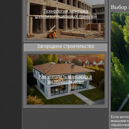
Выбор 
Технология монтажа
шумоизоляционных панелей
Загородное строительство
Как утеплить мансарду в
загородном доме
Если антен
внешним п
обработкой