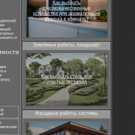
Как выбрать
высококачественные
устройства для ароматизации
воздуха в комнате?
единений.
кие
рмаций
ратурных
онениях от
Земляные работы, ландшафт
симости
овия
ти и
я
Как выбрать стиль для
влагу,
участка: тест-гайд
ой
Фасадные работы, системы
ий
м
имическим