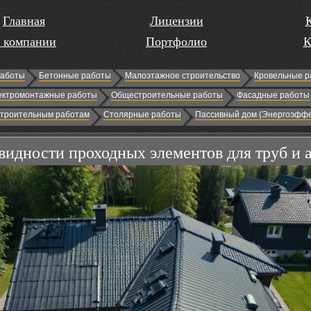
Главная
Лицензии
 компании
Портфолио
К
работы
Бетонные работы
Малоэтажное строительство
Кровельные р
ектромонтажные работы
Общестроительные работы
Фасадные работы
строительным работам
Столярные работы
Пассивный дом (Энергоэффе
видности проходных элементов для труб и 