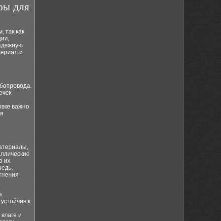
ры для
 так как
ии,
надежную
териал и
убопровода.
ечек
овке важно
ия
атериалы,
аллические
о их
редь,
отнения
а
устойчив к
 влаге и