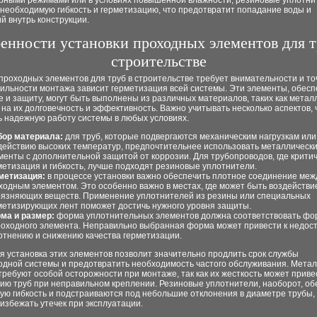
рными режимами или в условиях повышенной влажности, резиновые уплотни
необходимую гибкость и герметизацию, что предотвратит попадание воды и
й внутрь конструкции.
енности установки проходных элементов для т
строительстве
проходных элементов для труб в строительстве требует внимательности и точ
авильности монтажа зависит герметизация всей системы. Эти элементы, обе
 и защиту, могут быть выполнены из различных материалов, таких как металл
 на их долговечность и эффективность. Важно учитывать несколько аспектов,
ь надежную работу системы в любых условиях.
ор материала:
для труб, которые подвергаются механическим нагрузкам или
действию высоких температур, предпочтительнее использовать металлическ
менты с дополнительной защитой от коррозии. Для трубопроводов, где крити
метизация и гибкость, лучше подходят резиновые уплотнители.
метизация:
в процессе установки важно обеспечить плотное соединение меж
ходным элементом. Это особенно важно в местах, где может быть воздействи
рязняющих веществ. Применение уплотнителей из резины или специальных
метизирующих лент поможет достичь нужного уровня защиты.
ма и размер:
форма уплотнительных элементов должна соответствовать фо
роходного элемента. Неправильно выбранная форма может привести к недос
отнению и снижению качества герметизации.
 установка этих элементов позволит значительно продлить срок службы
одной системы и предотвратить необходимость частого обслуживания. Мета
ребуют особой осторожности при монтаже, так как их жесткость может приве
ию труб при неправильном креплении. Резиновые уплотнители, наоборот, об
ую гибкость и подстраиваются под небольшие отклонения в диаметре трубы,
избежать утечек при эксплуатации.