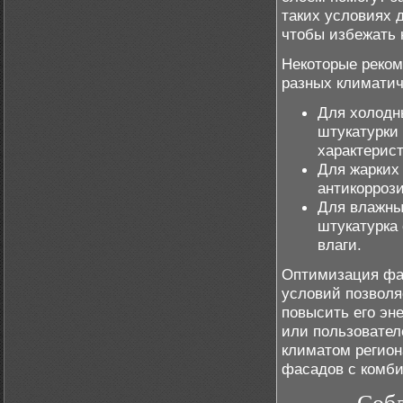
таких условиях 
чтобы избежать 
Некоторые реко
разных климатич
Для холодн
штукатурки
характерис
Для жарких 
антикорроз
Для влажны
штукатурка
влаги.
Оптимизация фа
условий позволя
повысить его эн
или пользовател
климатом регион
фасадов с комби