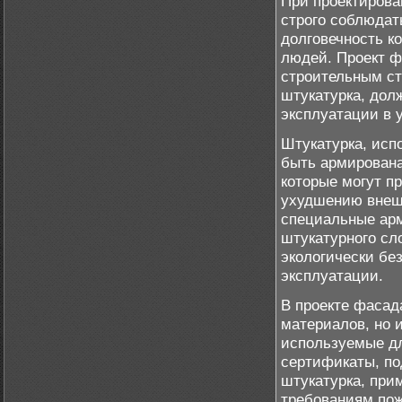
При проектирова
строго соблюдат
долговечность к
людей. Проект 
строительным ст
штукатурка, дол
эксплуатации в 
Штукатурка, исп
быть армирована
которые могут п
ухудшению внешн
специальные арм
штукатурного сл
экологически бе
эксплуатации.
В проекте фасад
материалов, но 
используемые дл
сертификаты, по
штукатурка, при
требованиям пож