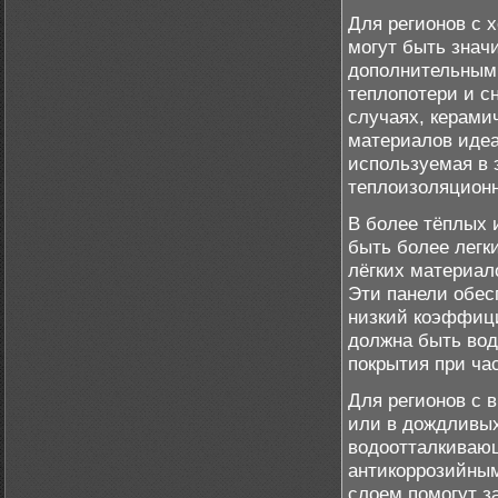
Для регионов с 
могут быть знач
дополнительным 
теплопотери и с
случаях, керами
материалов идеа
используемая в 
теплоизоляционн
В более тёплых 
быть более легк
лёгких материал
Эти панели обес
низкий коэффици
должна быть во
покрытия при ча
Для регионов с 
или в дождливых
водоотталкиваю
антикоррозийны
слоем помогут з