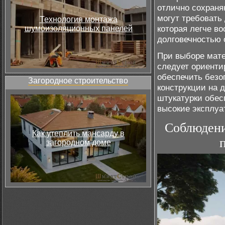
отлично сохраня
могут требовать
Технология монтажа
которая легче в
шумоизоляционных панелей
долговечностью 
При выборе мате
следует ориенти
обеспечить безо
Загородное строительство
конструкции на 
штукатурки обес
высокие эксплуа
Соблюдени
Как утеплить мансарду в
загородном доме