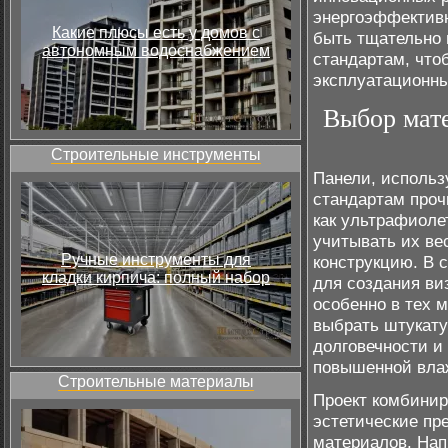
энергоэффективн
Какие плюсы есть у домов с
быть тщательно 
автономным водоснабжением
стандартам, что
эксплуатационны
Выбор мат
Строительные инструменты
Панели, использ
стандартам проч
как ультрафиоле
учитывать их ве
Ручные инструменты для
конструкцию. В 
кладки кирпича: полный набор
для создания ви
особенно в тех 
выбрать штукату
долговечности и
повышенной вла
Строительные материалы
Проект комбинир
эстетические пр
материалов. Нап