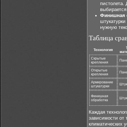
пистолета. 
выбирается
Финишная 
штукатурки
нужную текс
Таблица сра
Технология
мат
Скрытые
Пан
крепления
Открытые
Пан
крепления
Армирование
Штук
штукатурки
Финишная
Штук
обработка
Каждая технолог
зависимости от 
климатических у