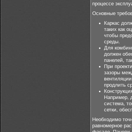
процессе эксплу
Основные требов
Каркас дол
таких как 
чтобы пред
среды.
Для комбин
должен обе
панелей, та
При проект
зазоры меж
вентиляции
продлить с
Конструкция
Например, 
система, то
сетки, обе
Необходимо точн
равномерное рас
фасаде. Панели 