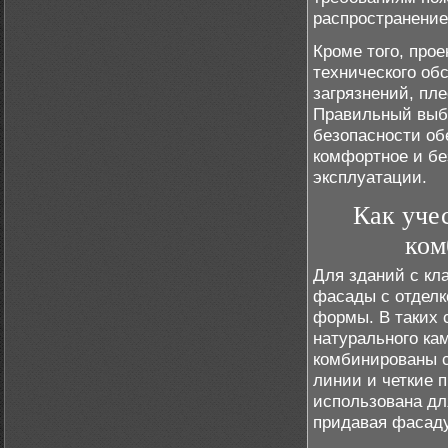
распространение
Кроме того, про
технического об
загрязнений, пл
Правильный выбо
безопасности об
комфортное и бе
эксплуатации.
Как уче
ком
Для зданий с кл
фасады с отделк
формы. В таких 
натурального ка
комбинированы с
линии и четкие 
использована дл
придавая фасаду