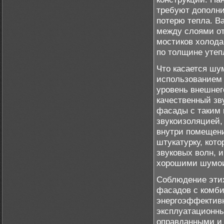
требуют дополни
потерю тепла. В
между слоями от
мостиков холода
по толщине утеп
Что касается шу
использованием 
уровень внешнег
качественный зв
фасады с таким 
звукоизоляцией,
внутри помещени
штукатурку, кот
звуковых волн, 
хорошими шумои
Соблюдение этих
фасадов с комби
энергоэффективн
эксплуатационны
оправданными и 