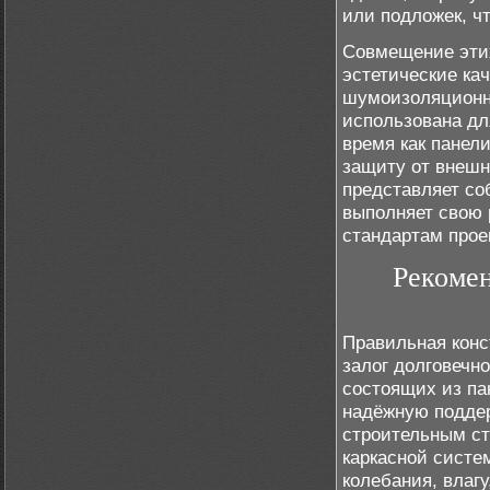
или подложек, ч
Совмещение этих
эстетические кач
шумоизоляционны
использована дл
время как панел
защиту от внешн
представляет со
выполняет свою 
стандартам прое
Рекомен
Правильная конс
залог долговечн
состоящих из па
надёжную поддер
строительным ст
каркасной систе
колебания, влагу