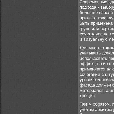
Современные зд
подхода к выбор
большие панели 
придают фасаду 
быть применена 
групп или верти
сочетались по т
и визуальную лё
Для многоэтажны
учитывать допол
использовать па
эффект, но и не
применяется алю
сочетании с шту
уровня теплоизо
фасада должен б
материалов, а ш
трещин.
Таким образом, 
учётом архитект