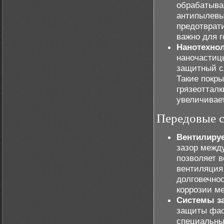
обрабатыва
антипылевы
предотврати
важно для 
Нанотехнол
наночастиц
защитный с
Такие покр
грязеоттал
увеличивае
Передовые с
Вентилиру
зазор межд
позволяет в
вентиляция
долговечно
коррозии м
Системы за
защиты фас
специальны