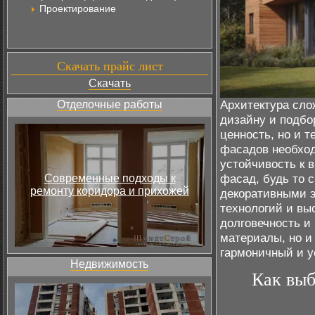
Проектирование
Скачать прайс лист
Скачать
Архитектура сло
Отделочные работы
дизайну и подбо
ценность, но и 
фасадов необход
устойчивость к 
фасад, будь то 
Современные подходы к
ремонту коридора и прихожей
декоративными э
технологий и вы
долговечность и
материалы, но и
гармоничный и у
Недвижимость
Как выб