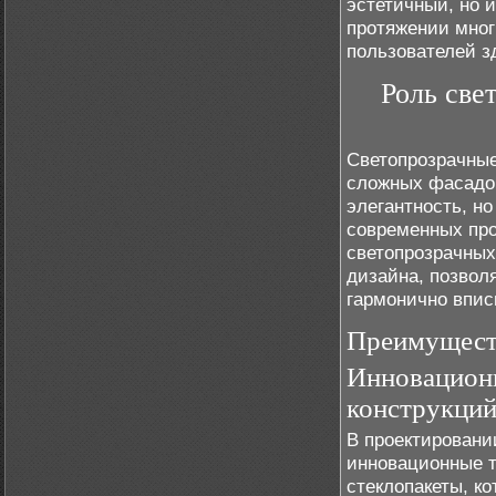
эстетичный, но 
протяжении мног
пользователей з
Роль све
Светопрозрачные
сложных фасадов
элегантность, н
современных про
светопрозрачных
дизайна, позвол
гармонично впис
Преимущест
Инновационн
конструкци
В проектировани
инновационные т
стеклопакеты, к