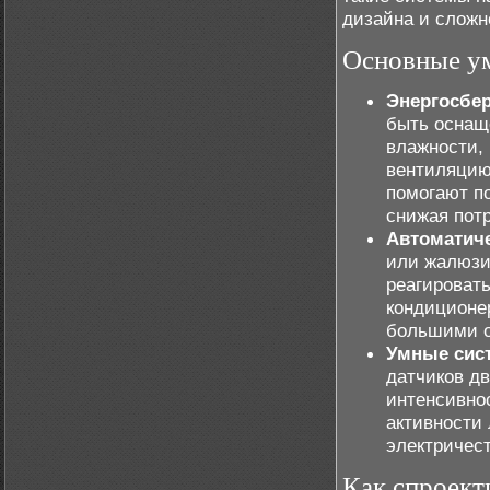
дизайна и сложн
Основные ум
Энергосбе
быть оснащ
влажности, 
вентиляцию
помогают п
снижая пот
Автоматиче
или жалюзи
реагировать
кондиционер
большими о
Умные сис
датчиков д
интенсивнос
активности 
электричест
Как спроект