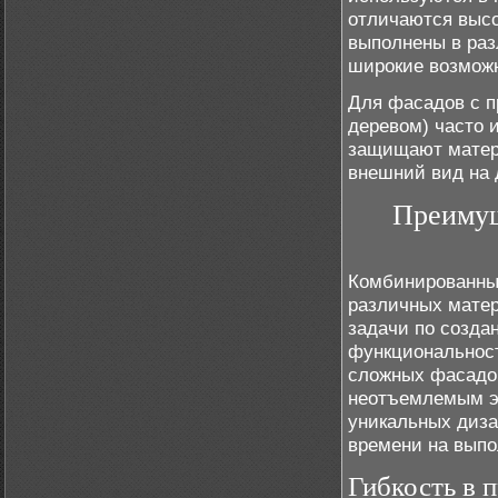
отличаются высо
выполнены в раз
широкие возможн
Для фасадов с 
деревом) часто 
защищают матер
внешний вид на 
Преимущ
Комбинированны
различных матер
задачи по созда
функциональност
сложных фасадо
неотъемлемым эл
уникальных диз
времени на выпо
Гибкость в 