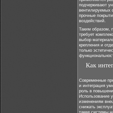
подчеркивают ун
вентилируемых ф
прочные покрыти
воздействий.
Таким образом, 
требует комплек
выбор материало
крепления и отд
только эстетиче
функциональност
Как инте
Современные про
и интеграция ум
роль в повышени
Использование у
изменениям вне
снижать эксплуа
такие системы н