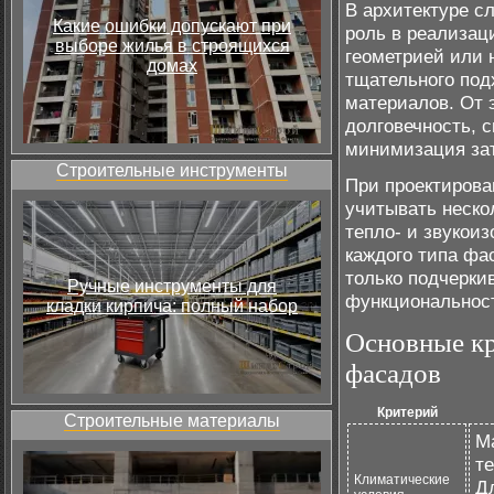
В архитектуре с
Какие ошибки допускают при
роль в реализац
выборе жилья в строящихся
геометрией или 
домах
тщательного под
материалов. От э
долговечность, 
минимизация зат
Строительные инструменты
При проектиров
учитывать неско
тепло- и звукоиз
каждого типа фа
только подчерки
Ручные инструменты для
функциональнос
кладки кирпича: полный набор
Основные кр
фасадов
Критерий
Строительные материалы
М
т
Климатические
Д