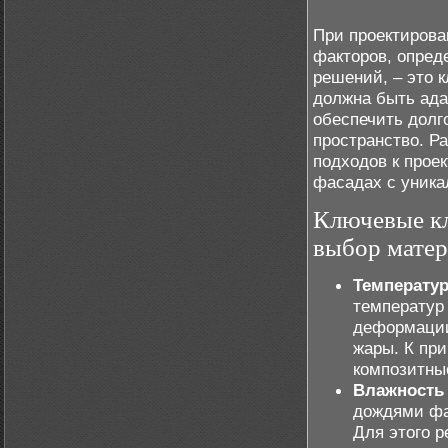
При проектирова
факторов, опред
решений, – это 
должна быть ада
обеспечить долг
пространство. Р
подходов к прое
фасадах с уник
Ключевые кл
выбор матер
Температу
температур
деформации
жары. К при
композитны
Влажность 
дождями фа
Для этого 