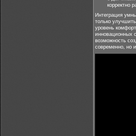
корректно 
Интеграция умны
только улучшить
уровень комфорт
инновационных 
возможность соз
современно, но 