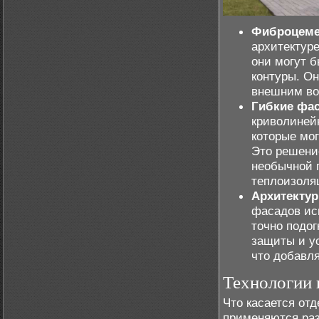
Фиброцеме
архитектуре
они могут 
контуры. О
внешним во
Гибкие фа
криволиней
которые мог
Это решени
необычной 
теплоизоля
Архитектур
фасадов ис
точно подог
защиты и у
что добавля
Технологии 
Что касается от
применяются раз