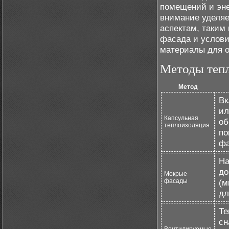
помещений и эне
внимание уделяе
аспектам, таким 
фасада и услови
материалы для о
Методы теп
Метод
Вк
ил
Капсульная
об
теплоизоляция
по
фа
На
до
Мокрые
фасады
(м
дл
Те
сн