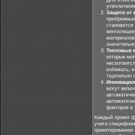
утеплителям
Защита от 
прибрежных
становится
вентиляции
материалов
значительно
Тепловые 
которые мо
несоответс
избежать, 
тщательно 
Инновацио
могут включ
автоматиче
автоматиче
факторов в
Каждый проект ф
учета специфики
проектированию 