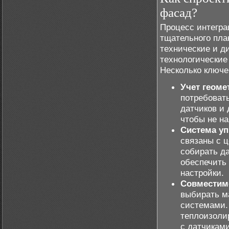
фасад?
Процесс интегра
тщательного пла
технические и д
технологические
Несколько ключе
Учет геоме
потребовать
датчиков и 
чтобы не н
Система уп
связаны с ц
собирать д
обеспечить
настройки.
Совместимо
выбирать м
системами.
теплоизоли
с датчиками