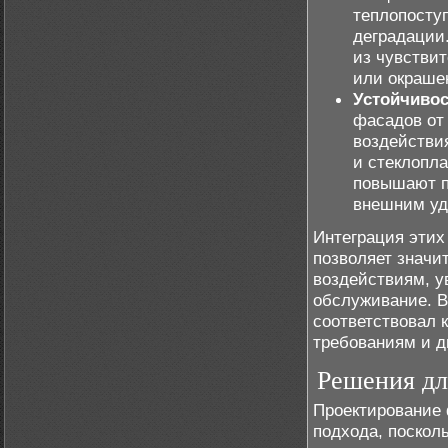
теплопосту
деградации
из чувствит
или окраше
Устойчивос
фасадов от
воздействи
и стеклопл
повышают п
внешним уд
Интеграция этих
позволяет значи
воздействиям, у
обслуживание. В
соответствовал
требованиям и д
Решения дл
Проектирование 
подхода, поскол