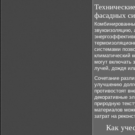
Технически
фасадных си
Комбинированны
звукоизоляцию, 
энергоэффективн
термоизоляцион
системами позво
климатический к
могут включать 
лучей, дождя ил
Сочетание разли
улучшению долго
противостоят вн
декоративные эл
природную текст
материалов може
затрат на реконс
Как уче