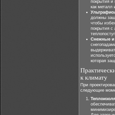
покрытия и
как металл 
Ультрафиол
должны защ
чтобы избеж
покрытия с
теплопоступ
Снежные и 
снегопадам
выдерживат
используетс
которая за
Практически
к климату
При проектирова
следующие мом
Теплоизол
обеспечива
минимизиро
Для этого 