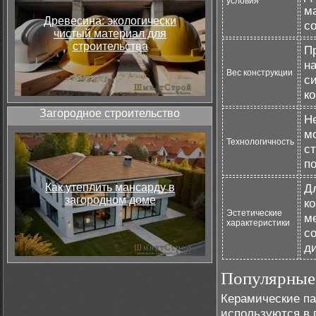
условия
м
Древесина: экологически
с
чистый материал для
строительства
П
н
Вес конструкции
с
ко
Загородное строительство
Н
м
Технологичность
с
по
Как утеплить мансарду в
Д
загородном доме
к
Эстетические
ме
характеристики
с
д
Популярные
Керамические па
используются в 