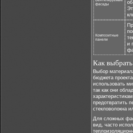
Вентилируемые
об
фасады
Эт
кл
Пр
по
Композитные
те
панели
и 
фа
Как выбрать
Выбор материала
бюджета проекта
использовать ми
так как они обл
характеристикам
предотвратить п
стекловолокна и
Для сложных фас
вид, часто испо
теплоизоляцион