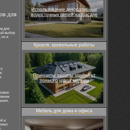
Использование декоративных
ов для
водосточных цепей на фасаде
ем для
ный выбор
 но и
Кровля, кровельные работы
то
де
Принципы защиты зданий от
а.
прямого удара молнии
ковую
ровнем
ания,
Мебель для дома и офиса
ой и
еляют
.