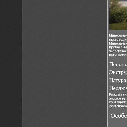
Минеральн
производит
Минеральн
процесс её
экологичес
ваты могу
Пенопо
Экстру
Натура
Целлюл
Каждый тип
экосоответ
сочетании 
долговрем
Особе