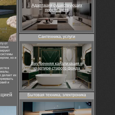
Адаптация существующих
пространств
Сантехника, услуги
ту от
менные
изируют
а системы
ергии, но и
Внутренняя канализация в
квартире старого фонда
еств в
риалы,
о делает их
ерживать
овий и
ацией
Бытовая техника, электроника