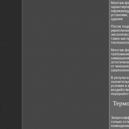
Монтаж фа
гарантиров
окружающую
установки,
здания.
После под
укрепления
экологичес
таких как
теплоизол
Монтаж фа
требовани
завершени
эстетическ
от внешних
загрязнени
В результ
значитель
условия в 
воздействи
переработ
Термо
Энергоэфф
только отл
помещении