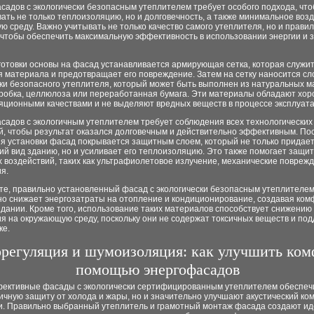
садов с экологически безопасным утеплителем требует особого подхода, чт
ать не только теплоизоляцию, но и долговечность, а также минимальное воз
 среду. Важно учитывать не только качество самого утеплителя, но и правил
 чтобы обеспечить максимальную эффективность в использовании энергии и 
готовки основы на фасад устанавливается армирующая сетка, которая служит
 материала и предотвращает его повреждение. Затем на сетку наносится сл
ки безопасного утеплителя, который может быть выполнен из натуральных м
 пробка, целлюлоза или переработанная бумага. Эти материалы обладают хо
яционными качествами и не выделяют вредных веществ в процессе эксплуата
садов с экологичным утеплителем требует соблюдения всех технологических
й, чтобы результат оказался долговечным и действительно эффективным. По
я установки фасад покрывается защитным слоем, который не только придае
ий вид зданию, но и усиливает его теплоизоляцию. Это также помогает защи
 воздействий, таких как ультрафиолетовое излучение, механические повреж
я.
ате, правильно установленный фасад с экологически безопасным утеплителе
но снижает энергозатраты на отопление и кондиционирование, создавая ко
здании. Кроме того, использование таких материалов способствует снижению
я на окружающую среду, поскольку они не содержат токсичных веществ и по
ке.
регуляция и шумоизоляция: как улучшить ком
помощью энергофасадов
ективные фасады с экологически сертифицированным утеплителем обеспеч
ичную защиту от холода и жары, но и значительно улучшают акустический ко
. Правильно выбранный утеплитель и грамотный монтаж фасада создают и