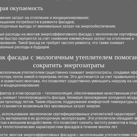
трая окупаемость
жение затрат на отопление и кондиционирование;
ньшение потребности в ремонте фасадов;
госрочные выгоды от минимальных затрат на энергообеспечение.
ые расходы на монтаж энергоэффективного фасада с экологически сертифи
ем быстро окупаются за счет снижения ежемесячных затрат на отопление и
рование. Такой фасад не требует частого ремонта, что также снижает
ционные расходы в будущем.
ак фасады с экологичным утеплителем помога
сократить энергозатраты
экологичным утеплителем существенно снижают энергозатраты, создавая эф
потерь тепла зимой и перегрева летом. Это достигается за счет правильного
и грамотного монтажа, что позволяет существенно уменьшить нагрузку на с
 и кондиционирования.
фактор в этом процессе – теплоизоляция, обеспечиваемая качественным уте
ь снижает теплопроводность фасада, блокируя прохождение холодного возду
ая прохладу летом. Таким образом, поддержание комфортной температуры в
 становится возможным без чрезмерных затрат энергии.
о, использование экологически сертифицированных утеплителей гарантирует
сть материалов и их долгосрочную эксплуатацию. Эти утеплители обладают 
тью к внешним воздействиям, что позволяет снизить частоту ремонтов и под
 теплотехнические характеристики фасадов в течение многих лет.
ности, монтаж энергоэффективных фасадов с экологичными утеплителями ста