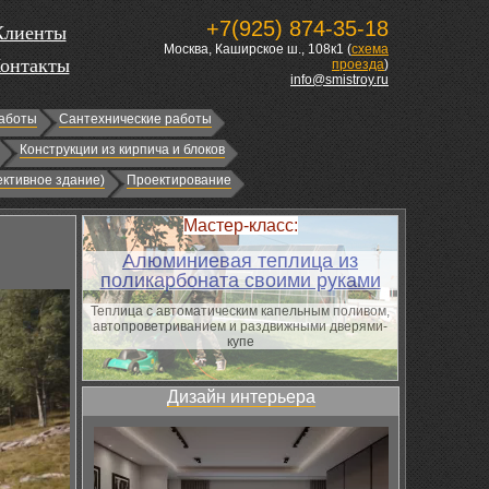
+7(925) 874-35-18
Клиенты
Москва, Каширское ш., 108к1 (
схема
онтакты
проезда
)
info@smistroy.ru
аботы
Сантехнические работы
Конструкции из кирпича и блоков
ктивное здание)
Проектирование
Мастер-класс:
Алюминиевая теплица из
поликарбоната своими руками
Теплица с автоматическим капельным поливом,
автопроветриванием и раздвижными дверями-
купе
Дизайн интерьера