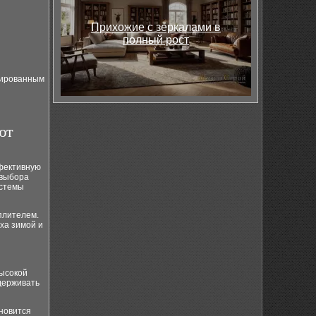
Прихожие с зеркалами в
полный рост
цированным
ют
фективную
 выбора
истемы
плителем.
ха зимой и
высокой
держивать
новится