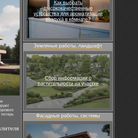
Как выбрать
высококачественные
устройства для ароматизации
воздуха в комнате?
Земляные работы, ландшафт
Сбор информации о
растительности на участке
ые
ируют
дорового
 потерь
Фасадные работы, системы
плителя