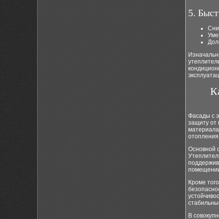
5. Быс
Сни
Уме
Дол
Изначальн
утеплител
кондициони
эксплуата
К
Фасады с 
защиту от 
материала 
отопления
Основной 
Утеплител
поддержив
помещении
Кроме тог
безопасно
устойчивос
стабильные
В совокуп