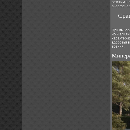
важным ша
энергосна
Сра
При выбор
но и влия
характерис
здоровья в
зрения.
Минера