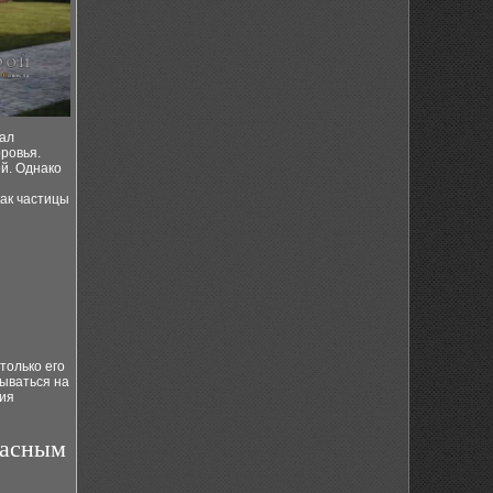
иал
оровья.
й. Однако
как частицы
только его
вываться на
ния
пасным