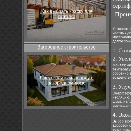
сертиф
Как выбрать краску для
Преим
потолка
Установка
частных д
материалов
долгосрочн
Загородное строительство
1. Сни
2. Уве
Монтаж ка
температур
особенно в
Как утеплить мансарду в
воздейств
загородном доме
3. Улу
Энергоэфф
изоляцию,
шума, напр
уменьшая 
4. Эко
Выбор эко
здоровой 
токсичных 