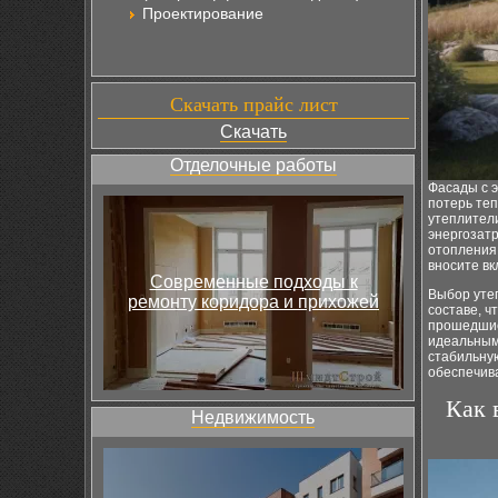
Проектирование
Скачать прайс лист
Скачать
Отделочные работы
Фасады с 
потерь те
утеплител
энергозатр
отопления.
вносите вк
Современные подходы к
Выбор утеп
ремонту коридора и прихожей
составе, ч
прошедшие
идеальным
стабильную
обеспечив
Как 
Недвижимость