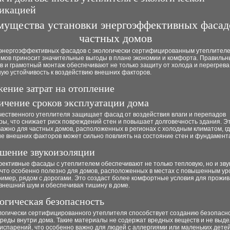
икацией
ущества установки энергоэффективных фасад
частных домов
 энергоэффективных фасадов с экологически сертифицированным утеплител
омов приносит значительные выгоды в плане экономии и комфорта. Правиль
 и грамотный монтаж обеспечивают не только защиту от холода и перегрева,
ую устойчивость к воздействию внешних факторов.
жение затрат на отопление
личение сроков эксплуатации дома
чественного утеплителя защищает фасад от воздействия влаги и перепадов
ы, что снижает риск повреждений стен и повышает долговечность здания. Э
ажно для частных домов, расположенных в регионах с холодным климатом, г
ие внешних факторов может сильно повлиять на состояние стен и фундамент
чшение звукоизоляции
ективные фасады с утеплителем обеспечивают не только тепловую, но и зву
 что особенно полезно для домов, расположенных в местах с повышенным у
имер, рядом с дорогами. Это создаст более комфортные условия для прожив
внешний шум и обеспечивая тишину в доме.
логическая безопасность
логически сертифицированного утеплителя способствует созданию безопасн
среды внутри дома. Такие материалы не содержат вредных веществ и не выд
испарений, что особенно важно для людей с аллергиями или маленьких детей