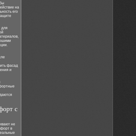
обы
действие на
ьность его
защите
 для
ой
атериалов,
рошими
ции.
сле
т
тить фасад
дения и
м
мфортные
ддаются
форт с
ивают не
мфорт в
деальные