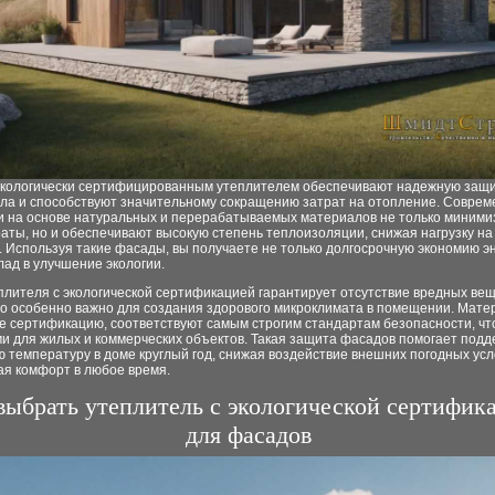
экологически сертифицированным утеплителем обеспечивают надежную защи
пла и способствуют значительному сокращению затрат на отопление. Совре
и на основе натуральных и перерабатываемых материалов не только миним
аты, но и обеспечивают высокую степень теплоизоляции, снижая нагрузку н
 Используя такие фасады, вы получаете не только долгосрочную экономию эн
лад в улучшение экологии.
лителя с экологической сертификацией гарантирует отсутствие вредных вещ
то особенно важно для создания здорового микроклимата в помещении. Мате
 сертификацию, соответствуют самым строгим стандартам безопасности, чт
и для жилых и коммерческих объектов. Такая защита фасадов помогает подд
 температуру в доме круглый год, снижая воздействие внешних погодных усл
ая комфорт в любое время.
выбрать утеплитель с экологической сертифик
для фасадов