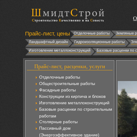
О
Прайс-лист, цены
Отделочные работы
Земляные 
Ландшафтный дизайн
Гидроизоляционные работы
Эл
Изготовление металлоконструкций
Базовые расценки по 
Прайс-лист, расценки, услуги
Отделочные работы
Общестроительные работы
Фасадные работы
Конструкции из кирпича и блоков
Изготовление металлоконструкций
Базовые расценки по строительным
работам
Столярные работы
Пассивный дом
(Энергоэффективное здание)