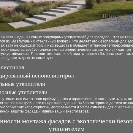
ая вата – один из самых популярных утеплителей для фасадов. Этот матер
ся из базальтовых и стеклянных волокон, что делает его безопасным для зд
ая вата не содержит токсичных веществ и обладает отличной теплоизоляцие
 производства требует значительных энергетических затрат, что снижает её
кую устойчивость. При монтаже важно соблюдать правила безопасности, так 
т раздражать дыхательные пути.
листирол
дированный пенополистирол
льные утеплители
озные утеплители
 утеплителя имеет свои преимущества и ограничения, и важно учитывать не 
ствие, но и потребности конкретного здания. Выбор материала должен осно
экологических характеристик, долговечности и эффективности для обеспече
енной защиты фасада и минимизации энергозатрат.
нности монтажа фасадов с экологически безо
утеплителем