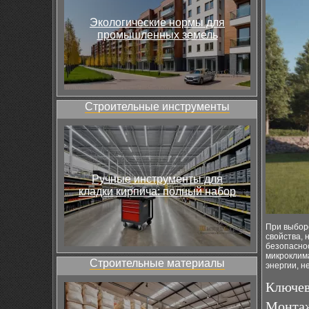
Экологические нормы для
промышленных земель
Строительные инструменты
Ручные инструменты для
кладки кирпича: полный набор
При выбор
свойства, 
безопаснос
микроклим
Строительные материалы
энергии, н
Ключев
Монтаж