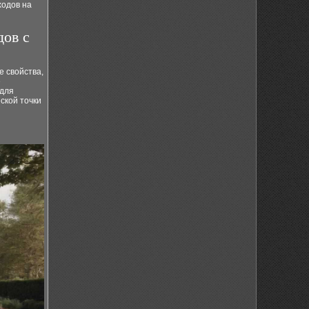
ходов на
дов с
 свойства,
е
 для
ской точки