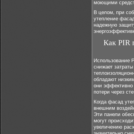
моющими средс
В целом, при со
утепление фасад
надежную защиту
энергоэффективн
Как PIR 
Использование P
снижает затраты
теплоизоляционн
обладают низким
они эффективно 
потери через сте
Когда фасад уте
внешним воздейс
Эти панели обес
могут происходи
увеличению расх
значительно сни