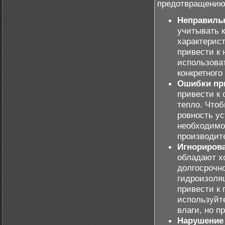
предотвращению
Неправиль
учитывать 
характерис
привести к 
использова
конкретного
Ошибки пр
привести к 
тепло. Чтоб
ровность у
необходимо
производит
Игнориров
обладают х
долгосрочн
гидроизоля
привести к
используйт
влаги, но п
Нарушение