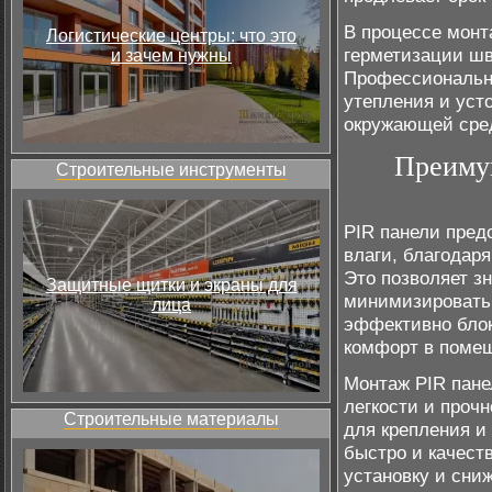
В процессе монт
Логистические центры: что это
герметизации шв
и зачем нужны
Профессиональн
утепления и уст
окружающей сре
Преимущ
Строительные инструменты
PIR панели пред
влаги, благодар
Это позволяет з
Защитные щитки и экраны для
минимизировать 
лица
эффективно блок
комфорт в помещ
Монтаж PIR пане
легкости и проч
Строительные материалы
для крепления и
быстро и качест
установку и сни