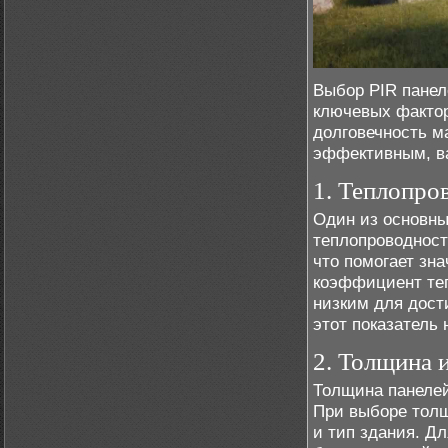
Выбор PIR панел
ключевых фактор
долговечность м
эффективным, ва
1. Теплопро
Один из основны
теплопроводност
что помогает зн
коэффициент те
низким для дос
этот показатель 
2. Толщина 
Толщина панелей
При выборе толщ
и тип здания. Д