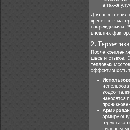
а также ул
Для повышения н
крепежные матер
повреждениям. Э
внешних факторо
2. Герметиз
После крепления
швов и стыков. 
тепловых мостов
эффективность т
Использова
использова
водоотталк
наносятся 
проникновен
Армирован
армирующую
герметизац
сильным ме