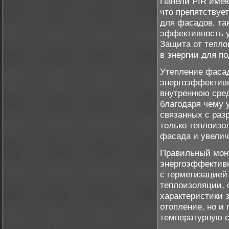
Панели PIR имею
что препятствуе
для фасадов, та
эффективность у
Защита от тепло
в энергии для п
Утепление фасад
энергоэффективн
внутреннюю среду
благодаря чему 
связанных с раз
только теплоизо
фасада и увелич
Правильный монт
энергоэффективн
с герметизацией
теплоизоляции, 
характеристики 
отопление, но и
температурную с