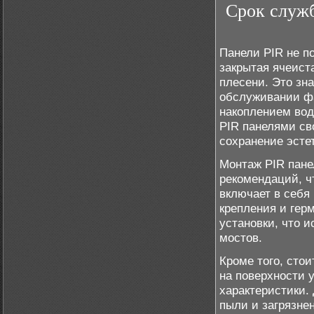
Срок служб
Панели PIR не п
закрытая ячеист
плесени. Это зн
обслуживании фа
накоплением вод
PIR панелями св
сохранение эсте
Монтаж PIR пане
рекомендаций, ч
включает в себя
крепления и гер
установки, что 
мостов.
Кроме того, сто
на поверхности 
характеристики.
пыли и загрязне