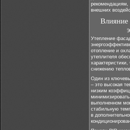
рекомендациям, 
внешних воздейс
Влияние 
Утепление фасад
энергоэффективн
отопление и охл
утеплителя обес
характеристики,
снижению теплов
Один из ключевы
– это высокая т
низким коэффици
минимизировать 
выполненном мон
стабильную тем
в дополнительно
кондиционирован