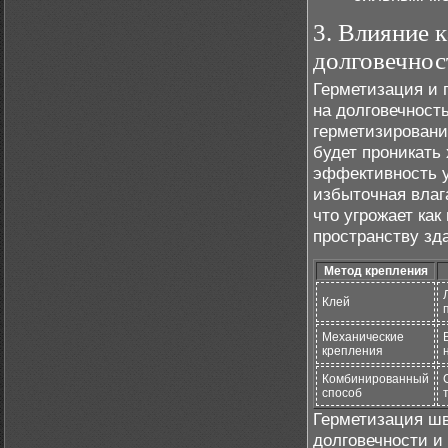
3. Влияние 
долговечнос
Герметизация и 
на долговечност
герметизировани
будет проникать 
эффективность у
избыточная влаг
что угрожает ка
пространству зд
Метод крепления
Клей
Механические
крепления
Комбинированный
способ
Герметизация шв
долговечности и