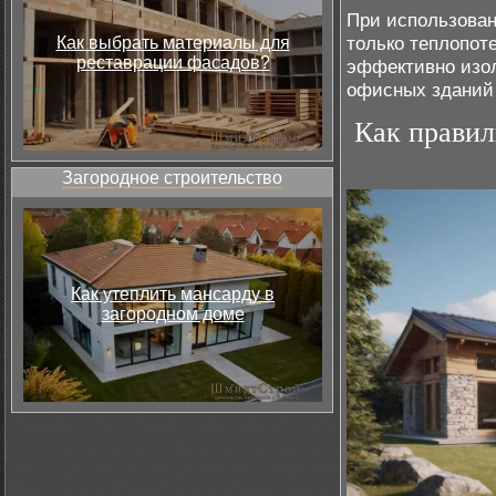
При использован
только теплопот
Как выбрать материалы для
реставрации фасадов?
эффективно изол
офисных зданий 
Как правил
Загородное строительство
Как утеплить мансарду в
загородном доме