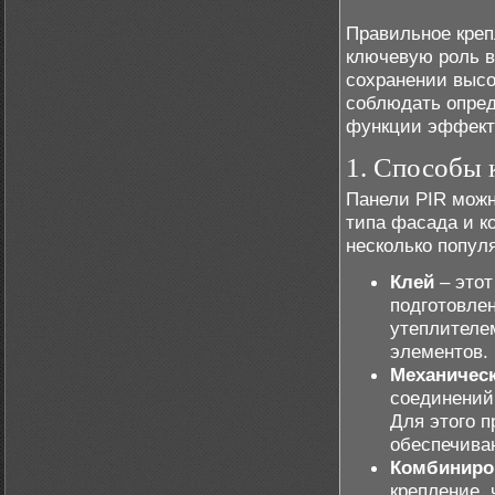
Правильное креп
ключевую роль в
сохранении высо
соблюдать опред
функции эффекти
1. Способы 
Панели PIR можн
типа фасада и к
несколько попул
Клей
– этот
подготовлен
утеплителе
элементов.
Механичес
соединений
Для этого 
обеспечива
Комбиниро
крепление, 