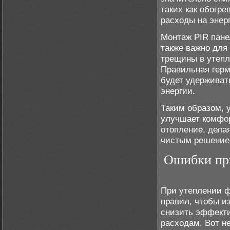
таких как обогр
расходы на энер
Монтаж PIR пане
также важно для
трещины в утепл
Правильная герме
будет удерживат
энергии.
Таким образом, 
улучшает комфор
отопление, дела
чистым решение
Ошибки при
При утеплении ф
правил, чтобы и
снизить эффекти
расходам. Вот н