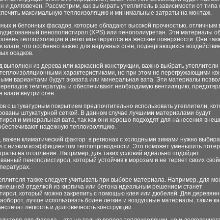
 и долговечен. Рассмотрим, как выбирать утеплитель в зависимости от типа
спечить максимальную теплоизоляцию и минимальные затраты на монтаж.
чных и бетонных фасадов, которые обладают высокой прочностью, отличным
трудированный пенополистирол (XPS) или пенополиуретан. Эти материалы о
овень теплоизоляции и легко монтируются на жесткие поверхности. Они так
к влаге, что особенно важно для наружных стен, подвергающихся воздействи
ых осадков.
 выполнен из дерева или каркасной конструкции, важно выбрать утеплители 
теплоизоляционными характеристиками, но при этом не перегружающими ко
ыми вариантами будут эковата или минеральная вата. Эти материалы позво
перепадов температуры и обеспечивают необходимую вентиляцию, предотв
 влаги внутри стен.
ов с штукатурным покрытием предпочтительно использовать утеплители, кот
рованы штукатурной сеткой. В данном случае лучшими материалами будут
тирол и минеральная вата, так как они хорошо подходят для нанесения вне
 обеспечивают надежную теплоизоляцию.
, важен климатический фактор: в регионах с холодными зимами нужно выбира
и с низким коэффициентом теплопроводности. Это поможет уменьшить потер
траты на отопление. Например, для таких условий идеально подойдет
ванный пенополистирол, который устойчив к морозам и не теряет своих свой
пературах.
еплителя также следует учитывать при выборе материала. Например, для мо
 внешней отделкой из кирпича или бетона идеальным решением станет
тирол, который можно закрепить с помощью клея или дюбелей. Для деревян
аоборот, лучше использовать более легкие и воздушные материалы, такие как
еспечат легкость и долговечность конструкции.