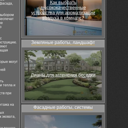
Как выбрать
 фасада,
высококачественные
устройства для ароматизации
 выбором
воздуха в комнате?
беспечат
же
ю
с
Земляные работы, ландшафт
нструкцию.
ляют
ращая
орые могут
шней
Лианы для затенения беседки
ть
и тепла и
ств при
нтажа на
Фасадные работы, системы
ных
 эковата,