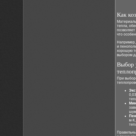
Как ко
Материалы
тепла, об
позволяет
что особе
Например,
и пенопол
хорошую т
выбором д
Выбор 
теплоп
При выбор
теплопрово
Экс
0,0
теп
Мин
зав
шум
Пен
м·К
теп
Правильный