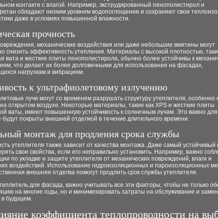
ьном контакте с влагой. Например, экструдированный пенополистирол и
ретан обладают низким уровнем водопоглощения и сохраняют свои теплоиз
стики даже в условиях повышенной влажности.
ческая прочность
овреждения, механические воздействия или даже небольшие вмятины могут
о снизить эффективность утепления. Материалы с высокой плотностью, таки
я вата и жесткие плиты пенополистирола, обычно более устойчивы к механи
иям, что делает их более долговечными для использования на фасадах,
щихся нагрузкам и вибрациям.
ивость к ультрафиолетовому излучению
етовые лучи могут со временем разрушать структуру утеплителя, особенно 
на открытом воздухе. Некоторые материалы, такие как XPS и жесткие плиты
ой ваты, имеют повышенную устойчивость к солнечным лучам. Это важно для
 будут покрыты внешней отделкой в течение длительного времени.
ьный монтаж для продления срока службы
сть утеплителя также зависит от качества монтажа. Даже самый устойчивый
рять свои свойства, если его неправильно установить. Например, важно соб
ии по укладке и защите утеплителя от механических повреждений, влаги и
ких воздействий. Использование гидроизоляционных и пароизоляционных ме
ственная внешняя отделка помогут продлить срок службы утеплителя.
еплитель для фасада, важно учитывать все эти факторы, чтобы не только о
яцию на многие годы, но и минимизировать затраты на обслуживание и замен
 в будущем.
ияние коэффициента теплопроводности на вы