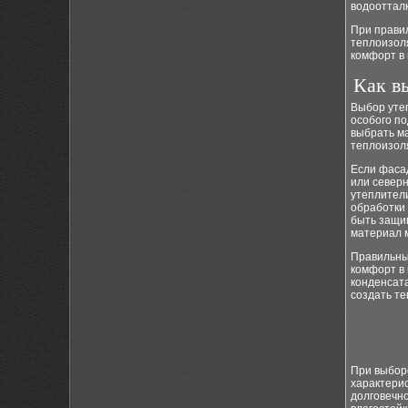
водооттал
При прави
теплоизол
комфорт в 
Как в
Выбор уте
особого по
выбрать ма
теплоизол
Если фаса
или север
утеплител
обработки
быть защи
материал м
Правильны
комфорт в
конденсат
создать те
При выбор
характерис
долговечн