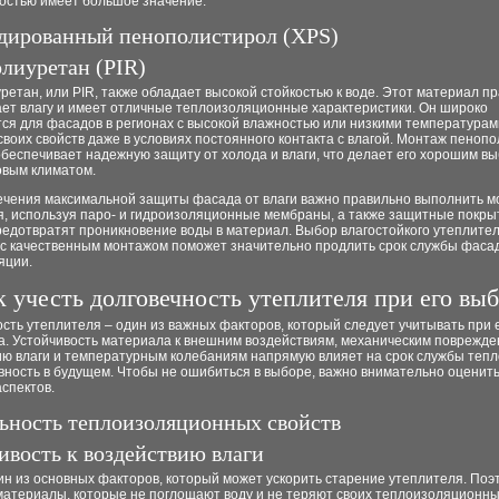
костью имеет большое значение.
дированный пенополистирол (XPS)
лиуретан (PIR)
етан, или PIR, также обладает высокой стойкостью к воде. Этот материал пр
ает влагу и имеет отличные теплоизоляционные характеристики. Он широко
ся для фасадов в регионах с высокой влажностью или низкими температурами
своих свойств даже в условиях постоянного контакта с влагой. Монтаж пеноп
беспечивает надежную защиту от холода и влаги, что делает его хорошим в
овым климатом.
ечения максимальной защиты фасада от влаги важно правильно выполнить м
я, используя паро- и гидроизоляционные мембраны, а также защитные покры
едотвратят проникновение воды в материал. Выбор влагостойкого утеплител
 с качественным монтажом поможет значительно продлить срок службы фаса
яции.
к учесть долговечность утеплителя при его вы
сть утеплителя – один из важных факторов, который следует учитывать при 
а. Устойчивость материала к внешним воздействиям, механическим поврежде
ию влаги и температурным колебаниям напрямую влияет на срок службы теп
ность в будущем. Чтобы не ошибиться в выборе, важно внимательно оценить
спектов.
ьность теплоизоляционных свойств
ивость к воздействию влаги
ин из основных факторов, который может ускорить старение утеплителя. Поэ
материалы, которые не поглощают воду и не теряют своих теплоизоляционны