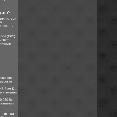
яцию?
для потери
то
тивности,
ирол (XPS)
чивают
тличным
ставляет
 высокая
45 Вт/м·К в
олнительной
0,030 Вт/
ваниями к
ть фасад,