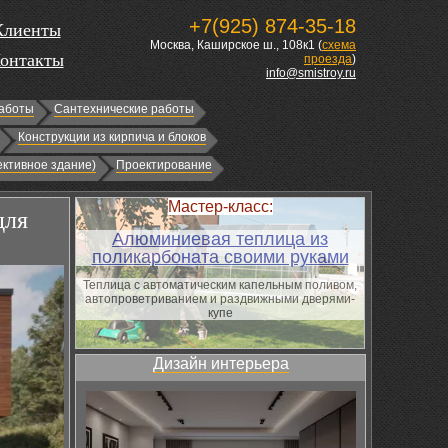
+7(925) 874-35-18
Клиенты
Москва, Каширское ш., 108к1 (
схема
онтакты
проезда
)
info@smistroy.ru
аботы
Сантехнические работы
Конструкции из кирпича и блоков
ктивное здание)
Проектирование
Мастер-класс:
для
Алюминиевая теплица из
поликарбоната своими руками
Теплица с автоматическим капельным поливом,
автопроветриванием и раздвижными дверями-
купе
Дизайн интерьера