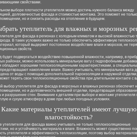
кивающими свойствами.
льном выборе плотности утеплителя можно достичь нужного баланса между
яцией, долговечностью фасада и стоимостью монтажа. Это поможет не тольк
помещении, но и снизить расходы на отопление в будущем.
ыбрать утеплитель для влажных и морозных ре
плителя для фасада в регионах с холодным климатом и высокой влажностью 
дхода. В таких условиях важно не только обеспечить эффективную теплоизол
териал, который выдержит постоянное воздействие влаги и морозов, не теря
яционных свойств.
д будет подвергаться воздействию повышенной влажности, например, в при
ных районах, можно использовать минеральную вату с гидрофобными добавка
и обладают хорошими теплоизоляционными характеристиками, а специальн
 предотвращают накопление влаги. Важно учитывать, что минеральная вата 
щена от воды с помощью дополнительной пароизоляции и наружной отделки, 
ожет терять свои теплоизоляционные свойства при длительном контакте с в
й выбор утеплителя для фасада в морозных и влажных регионах обеспечит н
 помещении, но и долговечность внешней отделки, предотвращая образовани
а и разрушение стен. Внимание к деталям при выборе и монтаже утеплителя
плую и сухую атмосферу в доме при любых погодных условиях.
Какие материалы утеплителей имеют лучшую
влагостойкость?
е утеплителя для фасада важно учитывать не только теплоизоляционные
тики, но и устойчивость материала к влаге. Влажность может существенно по
ость утеплителя и эффективность теплоизоляции, поэтому выбор материалов