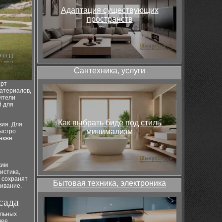
Адаптация существующих
пространств
Сантехника, услуги
орт
атериалов,
ители
й для
Как выбрать биде под стиль
вия. Для
минимализм
быстро
акже
ким
истика,
 сохранят
Бытовая техника, электроника
живание.
сада
ельных
лее