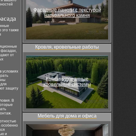
ти вашего
нностей
Фасадные панели с текстурой
натурального камня
асада
онные
о это также
в
ляционные
Кровля, кровельные работы
 фасадах,
ищают от
ых
в условиях
ирать
Комбинированные
бны
кровельные системы
 для
ают защиту
ловия. В
которые
вать
монтаж.
Мебель для дома и офиса
лотностью
ь особенно
хся
ью и