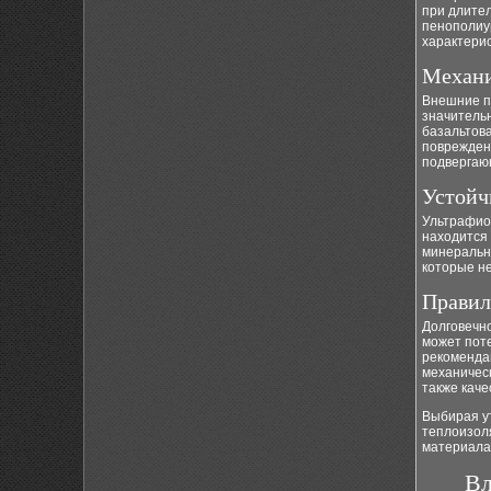
при длител
пенополиу
характери
Механи
Внешние п
значительн
базальтова
поврежден
подвергаю
Устойч
Ультрафиол
находится 
минеральн
которые не
Правил
Долговечно
может поте
рекомендац
механичес
также каче
Выбирая ут
теплоизол
материала
Вл