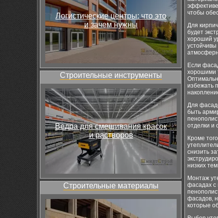
эффективен
чтобы обе
Логистические центры: что это
и зачем нужны
Для кирпи
будет экс
хороший ур
устойчивы 
атмосферн
Если фасад
хорошими 
Строительные инструменты
Оптимальн
избежать 
накопление
Для фасад
быть арми
пенополис
Ведра для смешивания красок
отделки и
и растворов
Кроме того
утеплител
снизить за
экструдиро
низких тем
Монтаж ут
Строительные материалы
фасадах с
пенополис
фасадов, н
которые об