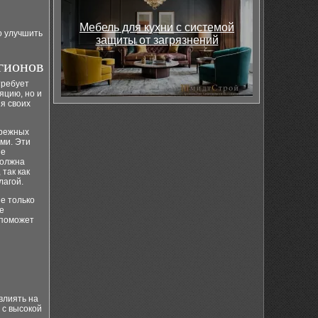
Мебель для кухни с системой
о улучшить
защиты от загрязнений
гионов
требует
яцию, но и
я своих
брежных
ми. Эти
ые
должна
так как
лагой.
е только
е
 поможет
влиять на
 с высокой