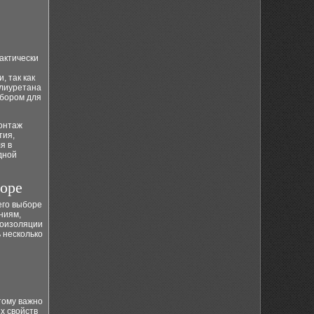
актически
, так как
олиуретана
ыбором для
онтаж
тия,
я в
дной
боре
его выборе
ниям,
лоизоляции
 несколько
тому важно
х свойств