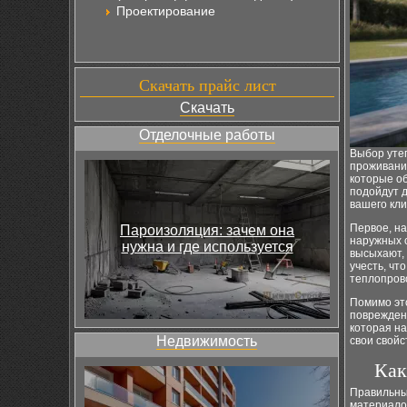
Проектирование
Скачать прайс лист
Скачать
Отделочные работы
Выбор уте
проживани
которые об
подойдут 
вашего кл
Первое, на
Пароизоляция: зачем она
наружных 
нужна и где используется
высыхают,
учесть, ч
теплопров
Помимо это
поврежден
которая на
Недвижимость
свои свойс
Как
Правильны
материалов