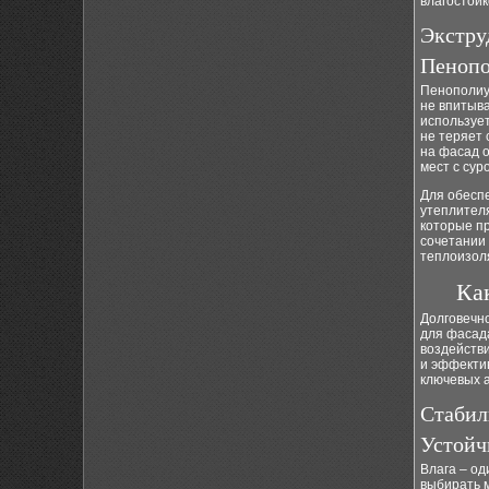
влагостой
Экстру
Пенопо
Пенополиур
не впитыв
использует
не теряет 
на фасад о
мест с сур
Для обесп
утеплител
которые пр
сочетании
теплоизол
Ка
Долговечно
для фасад
воздейств
и эффектив
ключевых а
Стабил
Устойч
Влага – од
выбирать 