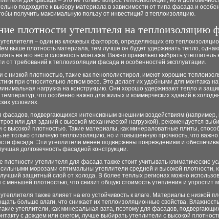
лителя для фасада – это не только вопрос теплоизоляции, но и долговечнос
ельно подходите к выбору материала в зависимости от типа фасада и особе
тобы получить максимальную пользу от инвестиций в теплоизоляцию.
ние плотности утеплителя на теплоизоляцию ф
 утеплителя – один из ключевых факторов, определяющих его теплоизоляци
Чем выше плотность материала, тем лучше он будет удерживать тепло, однак
иять на его вес и сложность монтажа. Важно правильно выбрать утеплитель 
и от требований к теплоизоляции фасада и особенностей эксплуатации.
и с низкой плотностью, такие как пенополистирол, имеют хорошие теплоизо
тики при относительно легком весе. Это делает их удобными для монтажа на
 минимальная нагрузка на конструкцию. Они хорошо удерживают тепло и защ
температур, что особенно важно для жилых и коммерческих зданий в холодн
ких условиях.
я фасадов, подвергающихся интенсивным внешним воздействиям (например, 
тров или для зданий с высокой механической нагрузкой), рекомендуется выб
 с высокой плотностью. Такие материалы, как минераловатные плиты, спосо
 не только отличную теплоизоляцию, но и повышенную прочность, что важно
ости фасада. Эти утеплители менее подвержены повреждениям и обеспечив
улучшая долговечность фасадной конструкции.
 плотности утеплителя для фасада также стоит учитывать климатические ус
с сильными морозами оптимальны утеплители средней и высокой плотности, 
 лучший защитный слой от холода. В более теплых регионах можно использо
 с меньшей плотностью, что снизит общую стоимость утепления и упростит 
утеплителя также влияет на его устойчивость к влаге. Материалы с низкой п
ощать больше влаги, что снижает их теплоизоляционные свойства. Влажност
такие утеплители, как минеральная вата, поэтому для фасадов, подвергающи
нтакту с дождем или снегом, лучше выбирать утеплители с высокой плотност