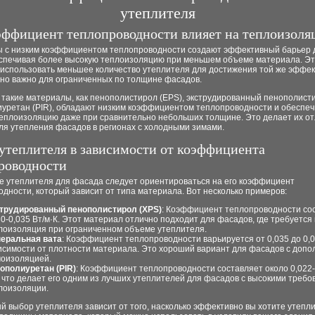
утеплителя
эффициент теплопроводности влияет на теплоизол
 с низким коэффициентом теплопроводности создают эффективный барьер 
еспечивая более высокую теплоизоляцию при меньшем объеме материала. Э
 использовать меньшее количество утеплителя для достижения той же эффек
нно важно для ограниченных по толщине фасадов.
 такие материалы, как пенополистирол (EPS), экструдированный пенополист
иуретан (PIR), обладают низким коэффициентом теплопроводности и обеспе
еплоизоляцию даже при сравнительно небольших толщине. Это делает их о
ля утепления фасадов в регионах с холодными зимами.
утеплителя в зависимости от коэффициента
роводности
е утеплителя для фасада следует ориентироваться на его коэффициент
дности, который зависит от типа материала. Вот несколько примеров:
трудированный пенополистирол (XPS)
: Коэффициент теплопроводности со
30-0,035 Вт/м·К. Этот материал отлично подходит для фасадов, где требуется
лоизоляция при ограниченном объеме утеплителя.
еральная вата
: Коэффициент теплопроводности варьируется от 0,035 до 0,0
исимости от плотности материала. Это хороший вариант для фасадов с доп
оизоляцией.
ополиуретан (PIR)
: Коэффициент теплопроводности составляет около 0,022-
, что делает его одним из лучших утеплителей для фасадов с высокими требо
лоизоляции.
 выбор утеплителя зависит от того, насколько эффективно вы хотите утепли