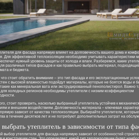
плителя для фасада напрямую влияет на долговечность вашего дома и комф
я. Для эффективной теплоизоляции необходимо учитывать характеристики м
еспечат нужный уровень защиты от холода и влаги. Разберемся, какие утепл
для различных типов фасадов и как правильно выбрать материал, подходящи
имата и бюджета.
 что стоит обратить внимание – это тип фасада и его эксплуатационные усло
стен с высокой влажностью подойдут материалы, которые не боятся воды и 
 такие как минеральная вата или экструдированный пенополистирол. Важно т
то для холодных регионов необходимы утеплители с низким коэффициентом
одности.
го, стоит проверить, насколько выбранный утеплитель устойчив к механичес
иям и внешним воздействиям. Долговечность материала – ключевая характер
прямую зависит от качества теплоизоляции. Выбирайте утеплители, которые
тва в течение десятков лет и не потребуют дополнительных затрат на обслу
 выбрать утеплитель в зависимости от типа фа
й выбор утеплителя для фасада напрямую зависит от особенностей строит
 и конструкции стен. Это определяет, какой тип теплоизоляции будет наибо