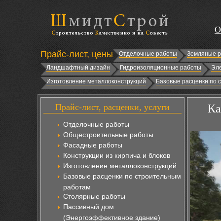
О
Прайс-лист, цены
Отделочные работы
Земляные 
Ландшафтный дизайн
Гидроизоляционные работы
Эл
Изготовление металлоконструкций
Базовые расценки по 
Прайс-лист, расценки, услуги
Ка
Отделочные работы
Общестроительные работы
Фасадные работы
Конструкции из кирпича и блоков
Изготовление металлоконструкций
Базовые расценки по строительным
работам
Столярные работы
Пассивный дом
(Энергоэффективное здание)