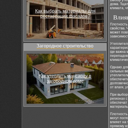
Выбор утеп
дома. Тщат
климата, ч
Как выбрать материалы для
реставрации фасадов?
Влия
Плотность
свойства. 
может повл
зависимост
Утеплител
Загородное строительство
характерис
где важна
перепадов 
климатичес
Однако дл
сильных ве
утеплители
Как утеплить мансарду в
обеспечить
загородном доме
долговечн
от влаги, 
При выборе
регионах 
обеспечат
материалы
Плотность 
могут погл
влияет на 
прямому ко