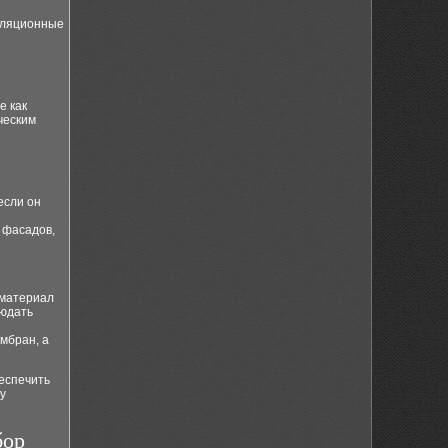
оляционные
е как
ческим
если он
 фасадов,
 материал
людать
мбран, а
беспечить
у
бор