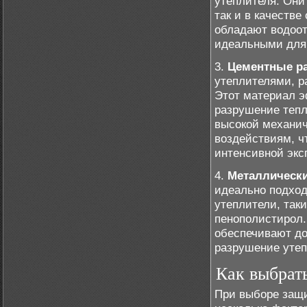
утеплителя. Они
так и в качеств
обладают водоот
идеальными для
3.
Цементные р
утеплителями, 
Этот материал э
разрушение тепл
высокой механич
воздействиям, ч
интенсивной экс
4.
Металлически
идеально подход
утеплители, так
пенополистирол.
обеспечивают до
разрушение утеп
Как выбрат
При выборе защи