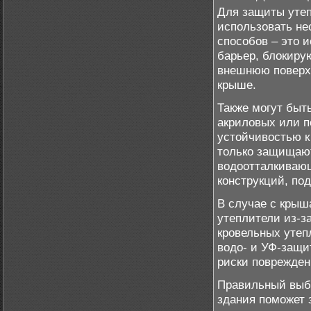
Для защиты утеп
использовать не
способов – это 
барьер, блокиру
внешнюю поверхн
крыше.
Также могут быт
акриловых или п
устойчивостью к
только защищают
водоотталкивающ
конструкций, по
В случае с крыш
утеплители из-за
кровельных уте
водо- и УФ-защи
риски поврежден
Правильный выб
здания поможет 