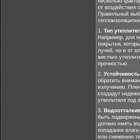
несколько факто
от воздействия 
Правильный выбо
теплоизоляционн
1.
Тип утеплите
Например, для п
покрытия, котор
лучей, но и от 
жестких утеплит
прочностью.
2.
Устойчивость
обратить вниман
излучению. Плен
создадут надежн
утеплителя под 
3.
Водоотталки
быть подвержены
должно иметь во
попадание влаги
или снижению те