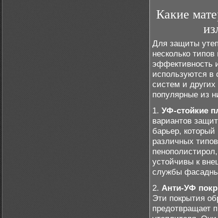
Какие мате
из
Для защиты утеп
несколько типов
эффективность и
используются в 
систем и других
популярные из н
1.
УФ-стойкие п
вариантов защит
барьер, который
различных типов
пенополистирол,
устойчивы к вне
службы фасадны
2.
Анти-УФ пок
Эти покрытия об
предотвращает п