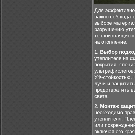
Для эффективной
важно соблюдать
выборе материал
разрушению утеп
теплоизоляционн
на отопление.
1.
Выбор подхо
утеплителя на ф
покрытия, специ
ультрафиолетово
УФ-стойкостью, 
лучи и защитить
предотвратить в
света.
2.
Монтаж защит
необходимо прав
утеплителя. Пле
или повреждений
включая его кра