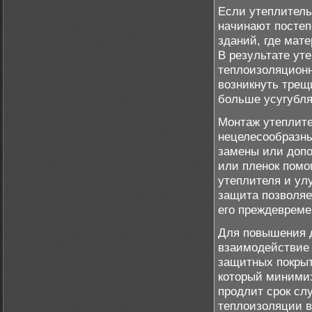
Если утеплитель
начинают постеп
зданий, где мат
В результате ут
теплоизоляционн
возникнуть трещ
больше усугубля
Монтаж утеплите
нецелесообразны
замены или допо
или пленок помо
утеплителя и ул
защита позволяе
его преждевреме
Для повышения д
взаимодействие 
защитных покрыти
который минимиз
продлит срок сл
теплоизоляции в