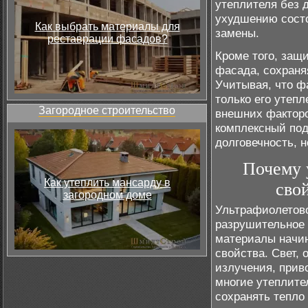
утеплителя без 
ухудшению состо
Как выбрать материалы для
замены.
реставрации фасадов?
Кроме того, защ
фасада, сохраняя
Учитывая, что ф
только его утеп
Загородное строительство
внешних факторо
комплексный под
долговечность, 
Почему 
Как утеплить мансарду в
сво
загородном доме
Ультрафиолетово
разрушительное 
материалы начин
свойства. Свет, 
излучения, прив
многие утеплите
сохранять тепло