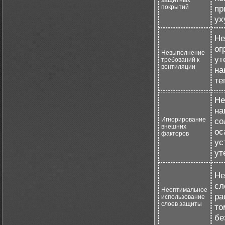
защитных
покрытий
пр
ух
Не
ог
Невыполнение
ут
требований к
вентиляции
на
те
Не
на
Игнорирование
со
внешних
ос
факторов
ус
ут
Не
сл
Неоптимальное
ра
использование
слоев защиты
то
бе