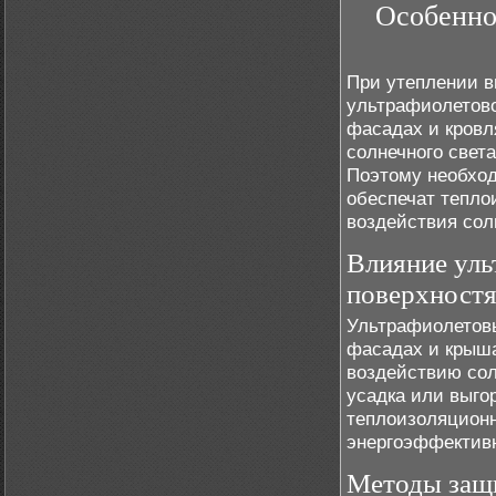
Особенно
При утеплении в
ультрафиолетово
фасадах и кровл
солнечного свет
Поэтому необход
обеспечат тепло
воздействия сол
Влияние уль
поверхност
Ультрафиолетовы
фасадах и крыша
воздействию сол
усадка или выго
теплоизоляционн
энергоэффективн
Методы защи