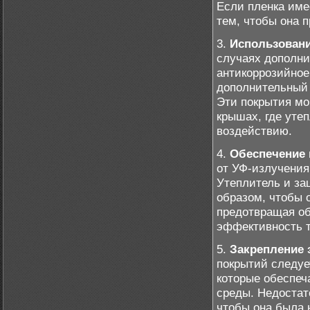
Если пленка име
тем, чтобы она 
3.
Использован
случаях дополни
антикоррозийное
дополнительный 
Эти покрытия мо
крышах, где уте
воздействию.
4.
Обеспечение 
от УФ-излучения
Утеплитель и за
образом, чтобы 
предотвращая об
эффективность 
5.
Закрепление 
покрытий следуе
которые обеспеч
среды. Недостат
чтобы она была 