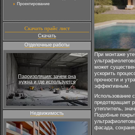
Проектирование
Скачать прайс лист
Скачать
Отделочные работы
При монтаже уте
ультрафиолетово
может существен
ускорить процес
Пароизоляция: зачем она
прочности и утр
нужна и где используется
эффективным.
Использование 
предотвращает р
утеплитель, зна
Недвижимость
Подобные покрыт
ультрафиолетовы
фасада, сохраня