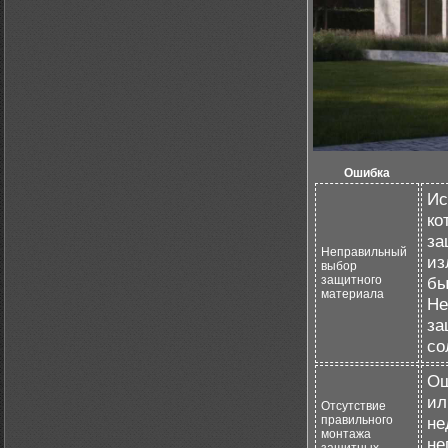
Ошибка
Ис
ко
за
Неправильный
из
выбор
защитного
бы
материала
Не
за
со
Ош
ил
Отсутствие
правильного
не
монтажа
не