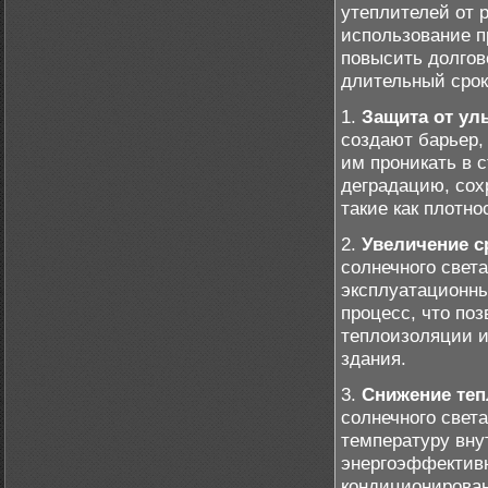
утеплителей от 
использование п
повысить долгов
длительный срок
1.
Защита от ул
создают барьер,
им проникать в 
деградацию, сох
такие как плотно
2.
Увеличение с
солнечного свет
эксплуатационны
процесс, что по
теплоизоляции и
здания.
3.
Снижение теп
солнечного свет
температуру вну
энергоэффективн
кондиционирован