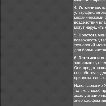
4.
Устойчивость
ультрафиолетово
механическими 
воздействия вла
могут нарушить е
5.
Простота мон
поверхность уте
технологий монт
для большинств
6.
Эстетика и в
защищают утепли
Они предотвраща
способствует дл
привлекательнос
Использование У
только способ п
эксплуатационны
энергоэффективн