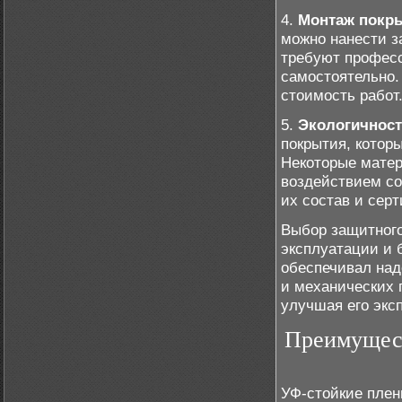
4.
Монтаж покр
можно нанести з
требуют професс
самостоятельно.
стоимость работ
5.
Экологичност
покрытия, котор
Некоторые матер
воздействием со
их состав и сер
Выбор защитного
эксплуатации и 
обеспечивал над
и механических 
улучшая его экс
Преимущест
УФ-стойкие плен