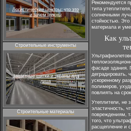
Рекомендуется п
типа утеплителя
Логистические центры: что это
солнечными луча
и зачем нужны
стойкостью. Это
материала и уме
Как уль
Строительные инструменты
те
Ультрафиолетово
теплоизоляционн
фасаде здания. 
деградировать, 
Защитные щитки и экраны для
ускоренному ра
лица
полимеров, ухуд
повлиять на сро
Утеплители, не 
эластичность, ч
Строительные материалы
повреждениям, т
того, что ультр
расщепление и с