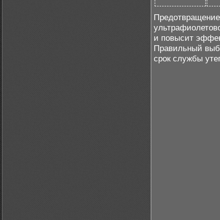
Предотвращение 
ультрафиолетово
и повысит эффек
Правильный выб
срок службы уте