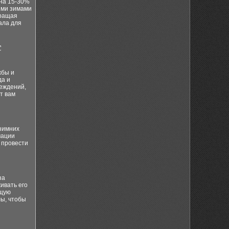
на 15-30%
ными зимами
кращая
ала для
с
жбы и
да и
еждений,
т вам
зимних
мации
 провести
за
ивать его
ющую
лы, чтобы