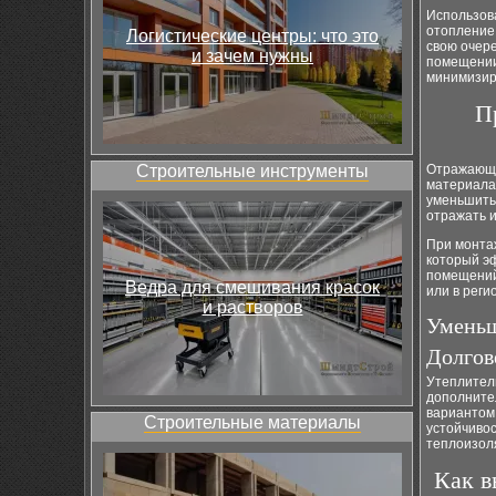
Использов
отопление.
Логистические центры: что это
свою очер
и зачем нужны
помещении
минимизир
П
Строительные инструменты
Отражающи
материала,
уменьшить
отражать и
При монта
который э
помещений
Ведра для смешивания красок
или в реги
и растворов
Уменьш
Долгов
Утеплител
дополните
вариантом
Строительные материалы
устойчивос
теплоизоля
Как в