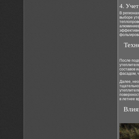
4. Уче
В регионах
выборе ут
теплопров
алюминиев
эффективн
фольгиров
Техн
После под
утеплител
составов и
фасадом, 
Далее, не
тщательно
утеплител
поверхност
в летнее в
Влия