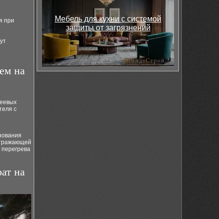
Мебель для кухни с системой
я при
защиты от загрязнений
ут
ем на
леевых
теля с
зования
отражающей
 перегрева
ат на