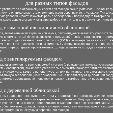
для разных типов фасадов
е утеплителя с отражающим слоем для фасада важно учитывать несколько ф
спечить оптимальную теплоизоляцию и долгосрочную эксплуатацию. Тип фас
ские условия играют ключевую роль в определении подходящего материала.
, какие аспекты стоит учесть при выборе утеплителя для различных типов ф
ад с каменной или кирпичной облицовкой
в, выполненных из кирпича или камня, рекомендуется выбирать утеплитель 
м слоем, который будет эффективно взаимодействовать с плотными стенами
, как экструдированный пенополистирол (XPS) или минеральная вата с отр
ично подходят для установки на каменных и кирпичных фасадах. Они обеспе
цию и предотвратят проникновение холода, а также не создадут лишней наг
ю.
ад с вентилируемым фасадом
фасад выполнен по вентилируемой системе (с воздушным промежутком межд
м и облицовкой), выбирайте утеплитель с высокими показателями отражения
чаях лучше использовать пенополиуретан или полистирол с отражающим слое
 отличную теплоизоляцию и одновременно не препятствуют циркуляции возду
ь поможет уменьшить теплопотери и повысить комфорт внутри помещения, н
ю.
ад с деревянной облицовкой
янных фасадов также существует ряд утеплителей с отражающим слоем, кот
ть в сочетании с легкими каркасными конструкциями. Подойдут материалы, та
ли утеплители на основе переработанных материалов с отражающим слоем. Т
и обеспечивают хорошую теплоизоляцию и помогают минимизировать воздей
емператур на конструкцию деревянного фасада.