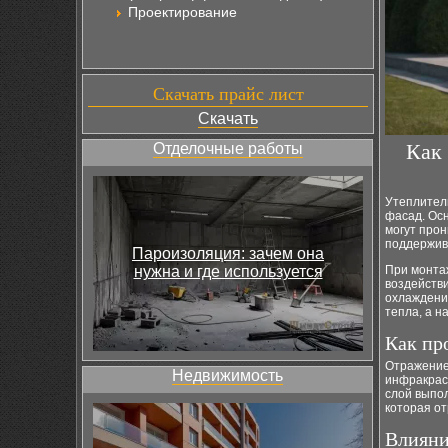
Проектирование
Скачать прайс лист
Скачать
Как
Отделочные работы
Утеплител
фасад. Ос
могут прон
поддержив
Пароизоляция: зачем она
нужна и где используется
При монта
воздейств
охлаждение
тепла, а н
Как пр
Отражение 
Недвижимость
инфракрас
слой выпо
которая о
Влияни