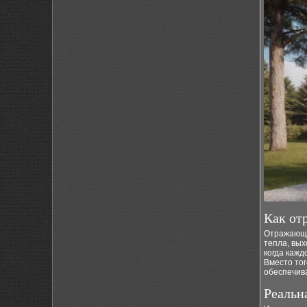
Как от
Отражающи
тепла, вых
когда каж
Вместо тог
обеспечив
Реальн