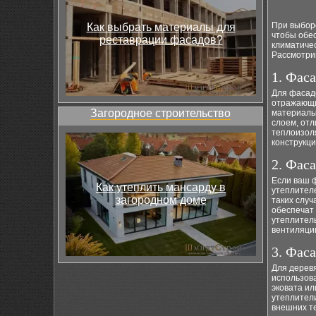
При выбор
Как выбрать материалы для
чтобы обе
реставрации фасадов?
климатиче
Рассмотрим
1. Фас
Для фасадо
отражающи
Загородное строительство
материалы
слоем, отл
теплоизоля
конструкци
2. Фас
Если ваш 
Как утеплить мансарду в
утеплителе
загородном доме
таких слу
обеспечат
утеплител
вентиляци
3. Фас
Для дерев
использова
эковата и
утеплител
внешних т