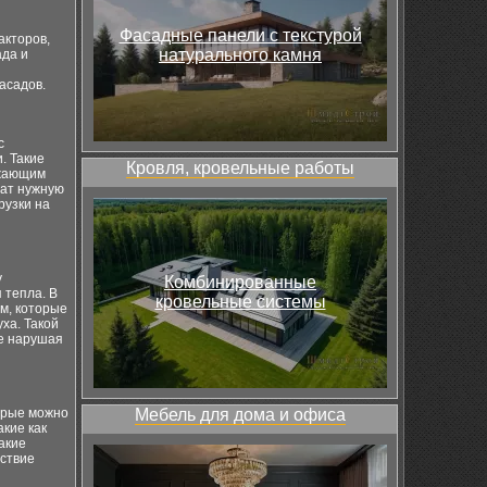
Фасадные панели с текстурой
акторов,
натурального камня
ада и
асадов.
с
. Такие
Кровля, кровельные работы
ажающим
чат нужную
рузки на
у
Комбинированные
 тепла. В
кровельные системы
м, которые
ха. Такой
е нарушая
орые можно
Мебель для дома и офиса
кие как
акие
ствие