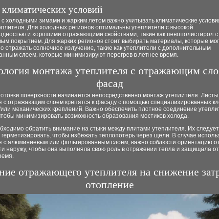
т климатических условий
 с холодными зимами и жарким летом важно учитывать климатические услови
еплителя. Для холодных регионов оптимальны утеплители с высокой
одностью и хорошими отражающими свойствами, такие как пенополистирол с
ым покрытием. Для жарких регионов стоит выбирать материалы, которые мог
о отражать солнечное излучение, такие как утеплители с дополнительным
анным слоем, которые минимизируют перегрев в летнее время.
ология монтажа утеплителя с отражающим сло
фасад
готовки поверхности начинается непосредственно монтаж утеплителя. Листы
я с отражающим слоем крепятся к фасаду с помощью специализированных к
/или механических креплений. Важно обеспечить плотное соединение утепли
чтобы минимизировать возможность образования мостиков холода.
обходимо обратить внимание на стыки между плитами утеплителя. Их следует
 герметизировать, чтобы избежать теплопотерь через щели. В случае исполь
я с алюминиевым или фольгированным слоем, важно соблюсти ориентацию 
и наружу, чтобы она выполняла свою роль в отражении тепла и защищала от
ремя.
ние отражающего утеплителя на снижение затр
отопление