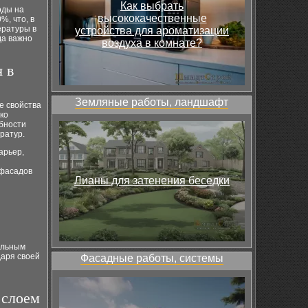
Как выбрать
оды на
высококачественные
%, что, в
ературы в
устройства для ароматизации
да важно
воздуха в комнате?
 в
Земляные работы, ландшафт
е свойства
ко
бности
ратур.
арьер,
 фасадов
Лианы для затенения беседки
альным
даря своей
Фасадные работы, системы
 слоем