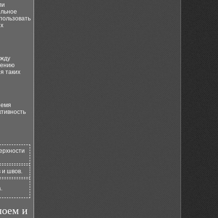
ли
ельное
пользовать
ых
ежду
шению
я таких
ремя
ктивность
верхности
 и швов.
.
лоем и