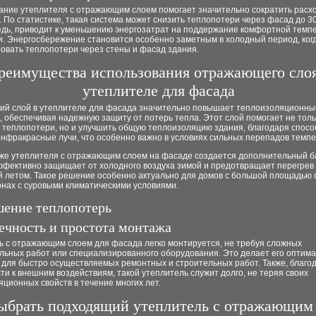
ание утеплителя с отражающим слоем помогает значительно сократить расх
 По статистике, такая система может снизить теплопотери через фасад до 30
едь, приводит к уменьшению энергозатрат на поддержание комфортной темп
. Энергосбережение становится особенно заметным в холодный период, ког
овать теплопотери через стены и фасад здания.
реимущества использования отражающего слоя
утеплителе для фасада
й слой в утеплителе для фасада значительно повышает теплоизоляционны
 обеспечивая надежную защиту от потерь тепла. Этот слой помогает не толь
 теплопотери, но и улучшить общую теплоизоляцию здания, благодаря спосо
нфракрасные лучи, что особенно важно в условиях сильных перепадов темпе
же утеплителя с отражающим слоем на фасаде создается дополнительный б
ффективно защищает от холодного воздуха зимой и предотвращает перегрев
 летом. Такое решение особенно актуально для домов с большой площадью
онах с суровыми климатическими условиями.
ение теплопотерь
ечность и простота монтажа
ь с отражающим слоем для фасада легко монтируется, не требуя сложных
льных работ или специализированного оборудования. Это делает его оптим
 для быстро осуществляемых ремонтных и строительных работ. Также, благо
ти к внешним воздействиям, такой утеплитель служит долго, не теряя своих
ционных свойств в течение многих лет.
ыбрать подходящий утеплитель с отражающим