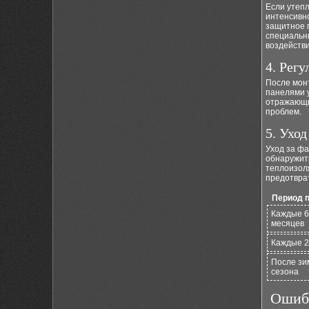
Если утеп
интенсивн
защитное 
специальн
воздействи
4. Рег
После мон
панелями у
отражающи
проблем.
5. Уход
Уход за фа
обнаружит
теплоизол
предотврат
Период 
Каждые 6
месяцев
Каждые 2
После зи
сезона
Ошибк