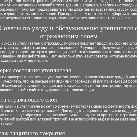
ание утеплителя с отражающим слоем может снизить расходы на отопление 
сти от климатических условий и типа здания. Например, в регионах с холод
лоизоляция помогает поддерживать тепло даже при низких температурах, со
ть в дополнительном отоплении. При правильном монтаже и подборе матери
кие результаты становятся ощутимыми уже через один отопительный сезон.
Советы по уходу и обслуживанию утеплителя 
отражающим слоем
й уход за утеплителем с отражающим слоем помогает продлить срок его слу
ать высокую эффективность теплоизоляции. Регулярное обслуживание фаса
я предотвращает потерю отражающих свойств и защищает материал от повр
с внешними воздействиями. Вот несколько ключевых советов, которые помогу
ухаживать за утеплителем.
верка состояния утеплителя
ски проверяйте состояние утеплителя, особенно после сильных дождей или 
в. Убедитесь, что на фасаде нет видимых повреждений или признаков дефор
. В случае обнаружения трещин или отслаивания утеплителя, рекомендуется
ановление, чтобы избежать ухудшения теплоизоляции.
ита отражающего слоя
й слой на утеплителе может со временем потерять свою эффективность из-
ий или механических повреждений. Для предотвращения этого важно поддерж
Если на фасаде образуются загрязнения, можно аккуратно протереть отража
ть мягкой щеткой или влажной тряпкой. Не используйте абразивные материа
ть слой.
таж защитного покрытия