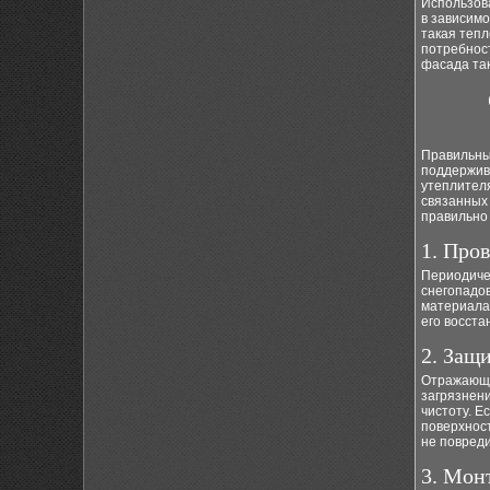
Использов
в зависимо
такая теп
потребнос
фасада та
Правильны
поддержив
утеплител
связанных 
правильно 
1. Про
Периодиче
снегопадо
материала
его восст
2. Защ
Отражающи
загрязнен
чистоту. 
поверхнос
не повреди
3. Мон