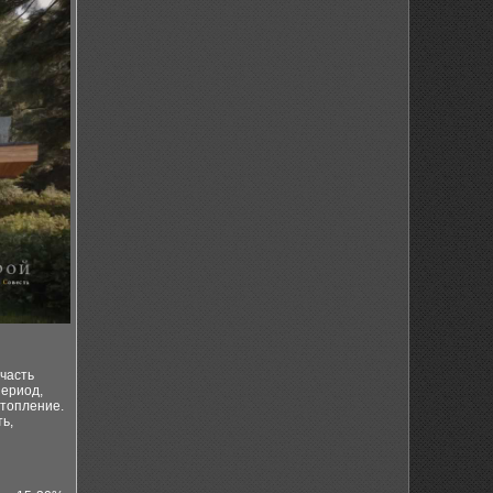
часть
период,
отопление.
ь,