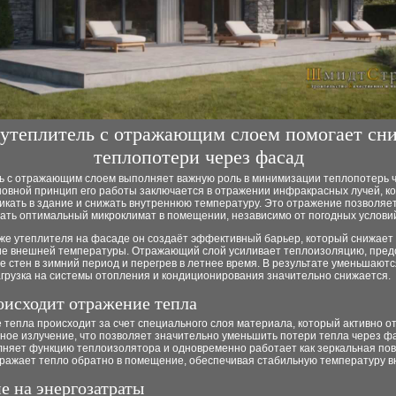
 утеплитель с отражающим слоем помогает сн
теплопотери через фасад
ь с отражающим слоем выполняет важную роль в минимизации теплопотерь 
новной принцип его работы заключается в отражении инфракрасных лучей, к
икать в здание и снижать внутреннюю температуру. Это отражение позволяе
ать оптимальный микроклимат в помещении, независимо от погодных условий
же утеплителя на фасаде он создаёт эффективный барьер, который снижает
ие внешней температуры. Отражающий слой усиливает теплоизоляцию, пре
 стен в зимний период и перегрев в летнее время. В результате уменьшают
агрузка на системы отопления и кондиционирования значительно снижается.
оисходит отражение тепла
тепла происходит за счет специального слоя материала, который активно о
ное излучение, что позволяет значительно уменьшить потери тепла через ф
лняет функцию теплоизолятора и одновременно работает как зеркальная пов
тражает тепло обратно в помещение, обеспечивая стабильную температуру в
е на энергозатраты