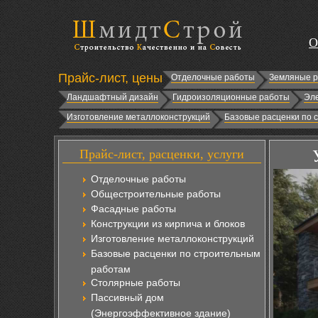
О
Прайс-лист, цены
Отделочные работы
Земляные 
Ландшафтный дизайн
Гидроизоляционные работы
Эл
Изготовление металлоконструкций
Базовые расценки по 
Прайс-лист, расценки, услуги
Отделочные работы
Общестроительные работы
Фасадные работы
Конструкции из кирпича и блоков
Изготовление металлоконструкций
Базовые расценки по строительным
работам
Столярные работы
Пассивный дом
(Энергоэффективное здание)