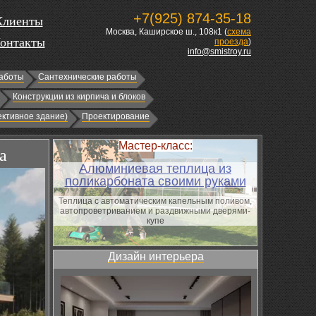
+7(925) 874-35-18
Клиенты
Москва, Каширское ш., 108к1 (
схема
онтакты
проезда
)
info@smistroy.ru
аботы
Сантехнические работы
Конструкции из кирпича и блоков
ктивное здание)
Проектирование
Мастер-класс:
а
Алюминиевая теплица из
поликарбоната своими руками
Теплица с автоматическим капельным поливом,
автопроветриванием и раздвижными дверями-
купе
Дизайн интерьера