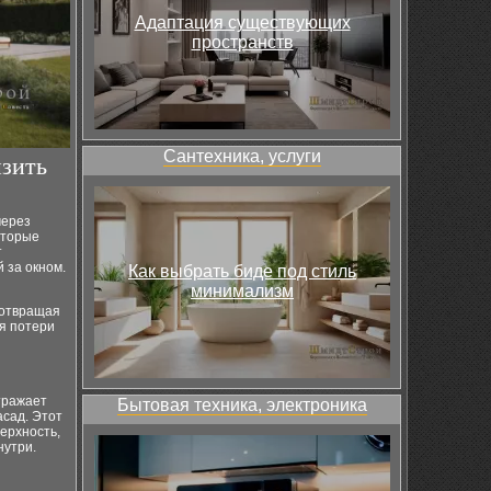
Адаптация существующих
пространств
Сантехника, услуги
изить
через
оторые
т
 за окном.
Как выбрать биде под стиль
минимализм
дотвращая
ся потери
тражает
Бытовая техника, электроника
асад. Этот
ерхность,
нутри.