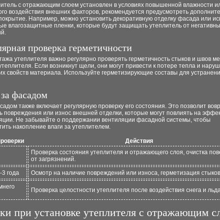
литель с отражающим слоем установлен в условиях повышенной влажности и
ого воздействия внешних факторов, рекомендуется предусмотреть дополнит
покрытие. Например, можно установить декоративную отделку фасада или ис
ые влагозащитные пленки, которые будут защищать утеплитель от негативн
й.
улярная проверка герметичности
тажа утеплителя важно регулярно проверять герметичность стыков и швов м
теплителя. Если возникнут щели, они могут привести к потере тепла и нару
х свойств материала. Используйте герметизирующие составы для устранени
 за фасадом
садом также включает регулярную проверку его состояния. Это позволит вов
ь повреждения или износ внешней отделки, которые могут повлиять на эффе
яции. Не забывайте о поддержании вентиляции фасадной системы, чтобы
ить накопление влаги за утеплителем.
проверки
Действия
Проверка состояния утеплителя и отражающего слоя, очистка по
от загрязнений.
-3 года
Осмотр на наличие повреждений или износа, герметизация стыков
мнего
Проверка целостности утеплителя после воздействия снега и льда
и при установке утеплителя с отражающим с