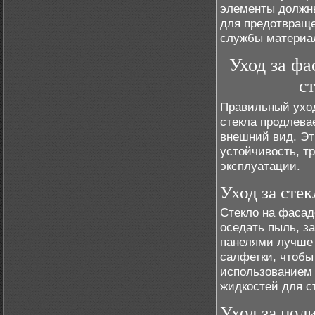
элементы должны
для предотвраще
службы материал
Уход за фа
с
Правильный ухо
стекла продлева
внешний вид. Эт
устойчивость, т
эксплуатации.
Уход за сте
Стекло на фасаде
оседать пыль, з
панелями лучше 
салфетки, чтобы
использованием
жидкостей для с
Уход за пол