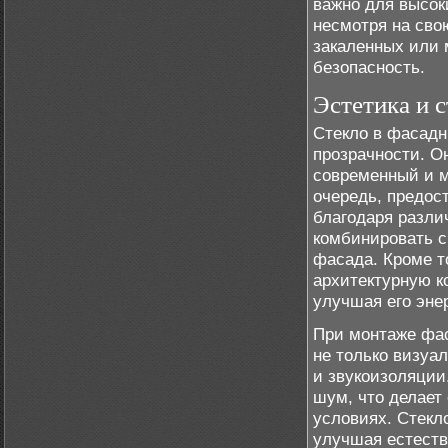
важно для высоки
несмотря на сво
закаленных или 
безопасность.
Эстетика и с
Стекло в фасадн
прозрачности. О
современный и м
очередь, предос
благодаря разли
комбинировать с
фасада. Кроме т
архитектурную к
улучшая его эне
При монтаже фас
не только визуа
и звукоизоляции
шум, что делает
условиях. Стекло
улучшая естеств