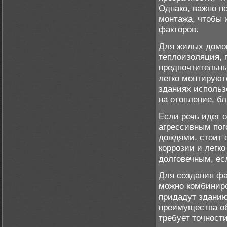
Однако, важно п
монтажа, чтобы 
факторов.
Для жилых домов
теплоизоляция, 
предпочтительны
легко монтируют
зданиях использ
на отопление, б
Если речь идет 
агрессивным пог
дождями, стоит 
коррозии и легко
долговечным, е
Для создания ф
можно комбиниро
придадут зданию
преимущества об
требует точност