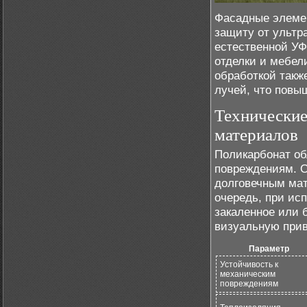
Фасадные элемен
защиту от ультр
естественной УФ
отделки и мебел
обработкой такж
лучей, что повы
Технические
материалов
Поликарбонат об
повреждениям. О
долговечным мат
очередь, при ис
закаленное или 
визуальную прив
Параметр
Устойчивость к
механическим
повреждениям