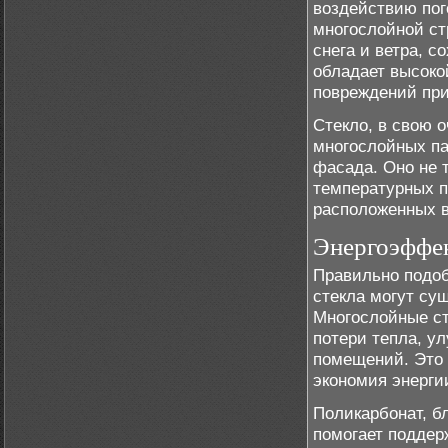
воздействию пог
многослойной ст
снега и ветра, 
обладает высоко
повреждений при
Стекло, в свою 
многослойных па
фасада. Оно не 
температурных п
расположенных в
Энергоэффек
Правильно подо
стекла могут су
Многослойные ст
потери тепла, у
помещений. Это 
экономия энерги
Поликарбонат, б
помогает поддер