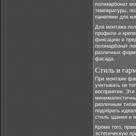
поликарбонат мо
температуры, по
панелями для ко
Для монтажа пол
профили и крепе
фиксацию и пред
поликарбонат ле
различных форм
фасада.
Стиль и гар
При монтаже фас
учитывать не то
восприятие. Эти
минималистичны
различным типам
подобрать идеал
стиль здания и е
Кроме того, пра
эстетическую пр