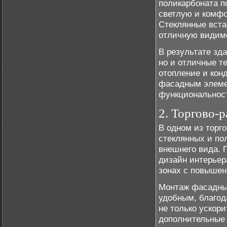
поликарбоната п
светлую и комфо
Стеклянные вста
отличную видим
В результате зд
но и отличные т
отопление и кон
фасадным элеме
функциональност
2. Торгово-
В одном из торг
стеклянных и по
внешнего вида. 
дизайн интерьер
зонах с повышен
Монтаж фасадных
удобным, благод
не только ускор
дополнительные 