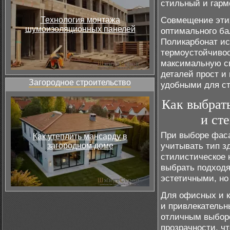
стильный и гарм
Совмещение этих
Технология монтажа
шумоизоляционных панелей
оптимального ба
Поликарбонат ис
термоустойчивос
максимальную св
деталей прост и 
Загородное строительство
удобными для ст
Как выбрат
и ст
При выборе фаса
Как утеплить мансарду в
учитывать тип з
загородном доме
стилистическое 
выбрать подходя
эстетичными, но
Для офисных и к
и привлекательн
отличным выборо
прозрачности, ч