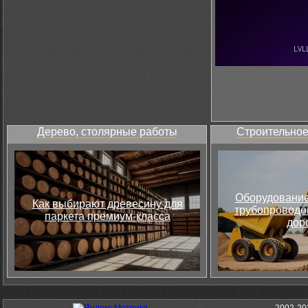
Дерево, столярные работы
Строительное
Оборудование
Как выбирают древесину для
трубопроводов
паркета премиум-класса
дор
2002-20