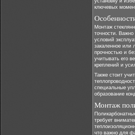
установку и изб
ключевых момен
Особенности
Монтаж стеклянн
точности. Важно
условий эксплуа
закаленное или 
прочностью и бе
учитывать его в
креплений и уси
Также стоит учи
теплопроводност
специальные упл
образование кон
Монтаж пол
Поликарбонатные
требует внимате
теплоизоляционн
что важно для ф