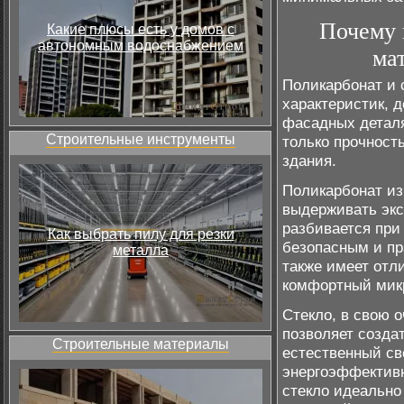
Почему 
Какие плюсы есть у домов с
автономным водоснабжением
ма
Поликарбонат и 
характеристик, 
фасадных деталя
Строительные инструменты
только прочност
здания.
Поликарбонат из
выдерживать экс
разбивается при
Как выбрать пилу для резки
безопасным и п
металла
также имеет отл
комфортный микр
Стекло, в свою о
позволяет созда
Строительные материалы
естественный св
энергоэффективн
стекло идеально