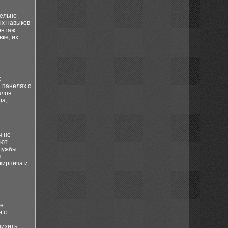
тельно
ых навыков
онтаж
ке, их
с
 панелях с
лов.
да,
ч не
уют
службы
м
кирпича и
ые
и с
низить