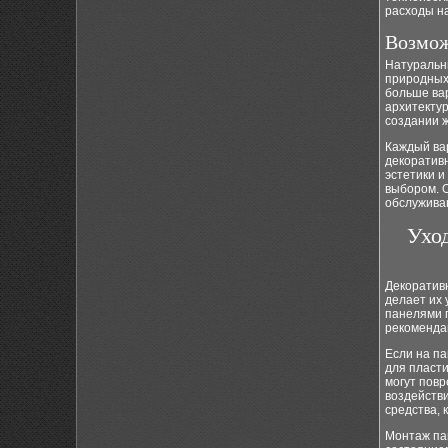
расходы н
Возмож
Натуральны
природных
больше ва
архитектур
создании 
Каждый ва
декоратив
эстетики и
выбором. 
обслужива
Ухо
Декоратив
делает их 
панелями 
рекоменда
Если на п
для пласти
могут повр
воздейств
средства, 
Монтаж пан