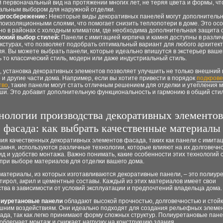
й первоначальный вид на протяжении многих лет, не теряя цвета и формы, чт
альным выбором для наружной отделки.
ргосбережение:
Некоторые виды декоративных панелей могут дополнительн
лоизоляционными слоями, что помогает снизить теплопотери в доме. Это ос
но в районах с холодным климатом, где необходима дополнительная защита о
окий выбор стилей:
Панели с имитацией кирпича и камня доступны в разли
екстурах, что позволяет подобрать оптимальный вариант для любого архитек
ля. Вы можете выбрать панели, которые идеально впишутся в экстерьер ваше
ь то классический стиль, модерн или даже индустриальный стиль.
, установка декоративных элементов позволяет улучшить не только внешний 
 и другие части дома. Например, если вы хотите привести в порядок
подкров
тво
, такие панели могут стать отличным решением для отделки и утепления
ыши. Это добавит дополнительную функциональность и гармонию в общий сти
нологии производства декоративных элементов
фасада: как выбрать качественные материалы
ия качественных декоративных элементов фасада, таких как панели с имита
камня, используются различные технологии, которые влияют на их долговечно
д и удобство монтажа. Важно понимать, какие особенности этих технологий 
 при выборе материалов для отделки вашего дома.
атериалы, из которых изготавливаются декоративные панели, – это полиуре
ирол, акрил и цементные составы. Каждый из этих материалов имеет свои
ва в зависимости от условий эксплуатации и предпочтений владельца дома.
иуретановые панели
обладают высокой прочностью, долговечностью и стойк
шним воздействиям. Они идеально подходят для создания рельефных элеме
ада, так как легко принимают форму сложных структур. Полиуретановые пане
 облегчает монтаж и снижает нагрузку на конструкцию здания.