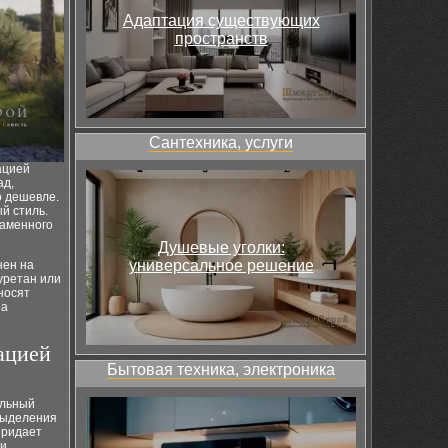
Адаптация существующих
пространств
Сантехника, услуги
ацией
ад,
о дешевле.
й стиль.
каменного
Душевые уголки:
универсальное решение
нен на
уретан или
носят
на
ацией
Бытовая техника, электроника
альный
 выделения
придает
и.