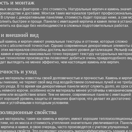
сть и монтаж
мых весомых факторов – это стоимость. Натуральные кирпич и камень значи
производстве и доставке. Монтаж таких материалов требует профессиональн
 В случае с декоративными панелями, стоимость будет гораздо ниже, а сам м
лнить быстрее и проще. Панели с имитацией кирпича и камня легки в установ
репить на фасаде без необходимости в сложных подготовительных работах.
 и внешний вид
й камень и кирпич имеют уникальные текстуры и оттенки, которые сложно
ести с абсолютной точностью. Однако современные декоративные элементы 
этих материалов способны достичь высокого уровня детализации. Рельеф на
 камня и кирпича максимально точно передает текстуру натуральных материа
ые технологии производства позволяют добиться очень правдоподобного ви
дет выглядеть не менее эффектно, чем настоящие камень или кирпич.
ечность и уход
ые материалы известны своей долговечностью и прочностью. Камень и кирпи
 гниению, не теряют свой вид под воздействием солнечных лучей и не треб
го ухода. В то время как декоративные панели могут служить долго, их срок 
ь немного короче, особенно если материалы менее устойчивы к механически
ям или воздействию влаги. Тем не менее, современные панели с имитацией 
ют хороший уровень защиты от внешних факторов, что делает их достаточно
ыми и устойчивыми к погодным условиям.
золяционные свойства
ые материалы, такие как камень и кирпич, имеют хорошие теплоизоляционн
тики, но их масса и стоимость утепления значительно увеличиваются. Панел
кирпича и камня, в свою очередь, часто производятся с учетом улучшенных
яционных свойств. Это позволяет улучшить энергоэффективность здания и с