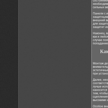
состоянием
необходим
сильных ве
Панели с и
защитными 
внешний в
для защиты
защитит их
Наконец, в
как и любо
случае поя
попадание 
Как
Монтаж де
внимательн
эстетичны
при устано
Далее, не
соответств
лучше испо
наносится 
тем, чтоб
сцепления
высокими н
Особое вн