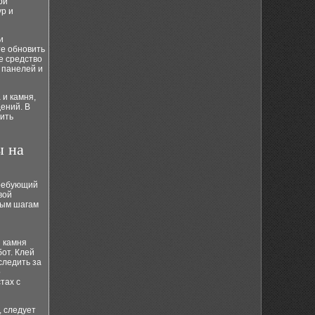
ри
ур и
и
те обновить
е средство
 панелей и
 и камня,
ений. В
тить
ы на
требующий
вой
вым шагам
и камня
от. Клей
следить за
о
тах с
, следует