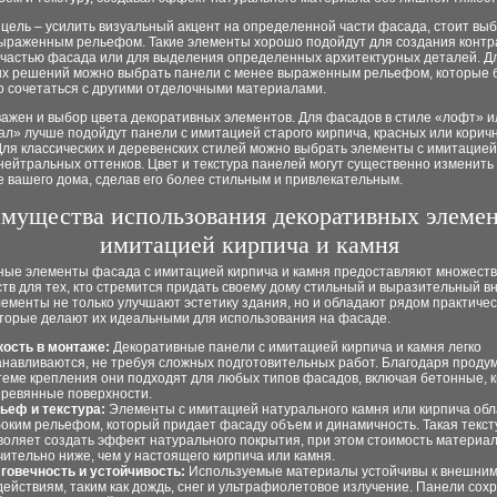
цель – усилить визуальный акцент на определенной части фасада, стоит вы
выраженным рельефом. Такие элементы хорошо подойдут для создания контр
 частью фасада или для выделения определенных архитектурных деталей. Д
х решений можно выбрать панели с менее выраженным рельефом, которые 
о сочетаться с другими отделочными материалами.
важен и выбор цвета декоративных элементов. Для фасадов в стиле «лофт» и
л» лучше подойдут панели с имитацией старого кирпича, красных или корич
Для классических и деревенских стилей можно выбрать элементы с имитацией
нейтральных оттенков. Цвет и текстура панелей могут существенно изменить
 вашего дома, сделав его более стильным и привлекательным.
мущества использования декоративных элемен
имитацией кирпича и камня
ные элементы фасада с имитацией кирпича и камня предоставляют множест
тв для тех, кто стремится придать своему дому стильный и выразительный 
лементы не только улучшают эстетику здания, но и обладают рядом практичес
оторые делают их идеальными для использования на фасаде.
кость в монтаже:
Декоративные панели с имитацией кирпича и камня легко
анавливаются, не требуя сложных подготовительных работ. Благодаря проду
теме крепления они подходят для любых типов фасадов, включая бетонные, 
еревянные поверхности.
ьеф и текстура:
Элементы с имитацией натурального камня или кирпича об
боким рельефом, который придает фасаду объем и динамичность. Такая текст
воляет создать эффект натурального покрытия, при этом стоимость материа
чительно ниже, чем у настоящего кирпича или камня.
говечность и устойчивость:
Используемые материалы устойчивы к внешни
действиям, таким как дождь, снег и ультрафиолетовое излучение. Панели сох