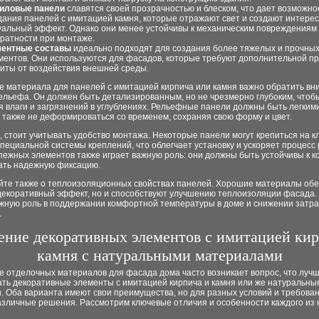
иловые панели
славятся своей прозрачностью и блеском, что дает возможно
дания панелей с имитацией камня, которые отражают свет и создают интере
уальный эффект. Однако они менее устойчивы к механическим повреждениям
уратности при монтаже.
ентные составы
идеально подходят для создания более тяжелых и прочны
ментов. Они используются для фасадов, которые требуют дополнительной пр
иты от воздействия внешней среды.
е материала для панелей с имитацией кирпича или камня важно обратить вн
ельефа. Он должен быть детализированным, но не чрезмерно глубоким, чтоб
 влаги и загрязнений в углублениях. Рельефные панели должны быть легким
 также не деформироваться со временем, сохраняя свою форму и цвет.
, стоит учитывать удобство монтажа. Некоторые панели могут крепиться на к
ециальной системы креплений, что облегчает установку и ускоряет процесс
ежных элементов также играет важную роль: они должны быть устойчивы к к
ать надежную фиксацию.
йте также о теплоизоляционных свойствах панелей. Хорошие материалы об
 декоративный эффект, но и способствуют улучшению теплоизоляции фасада.
ажную роль в поддержании комфортной температуры в доме и снижении затра
.
ение декоративных элементов с имитацией кир
камня с натуральными материалами
 отделочных материалов для фасада дома часто возникает вопрос, что лучш
ать декоративные элементы с имитацией кирпича и камня или же натуральны
 Оба варианта имеют свои преимущества, но для разных условий и требован
азличные решения. Рассмотрим ключевые отличия и особенности каждого из 