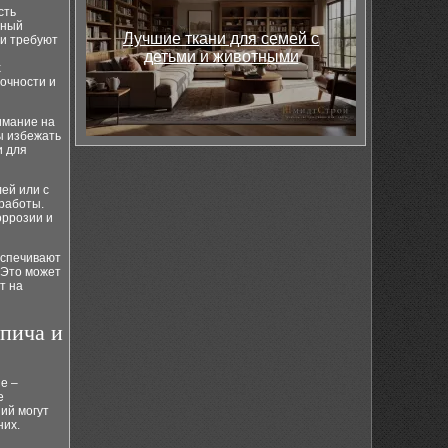
сть
сный
Лучшие ткани для семей с
 и требуют
детьми и животными
х
очности и
имание на
ы избежать
и для
лей или с
 работы.
оррозии и
еспечивают
 Это может
т на
пича и
е –
е
ий могут
них.