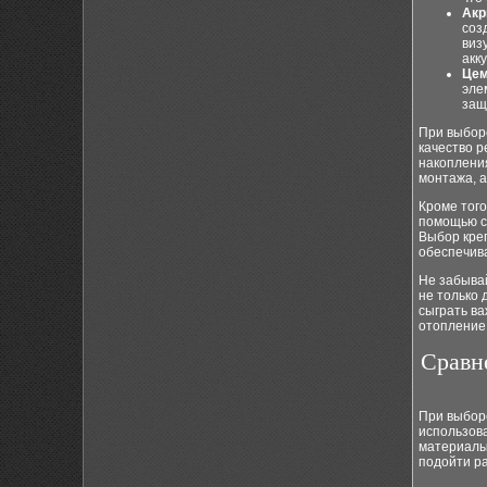
Акр
соз
виз
акк
Цем
эле
защ
При выбор
качество р
накопления
монтажа, а
Кроме того
помощью сп
Выбор креп
обеспечив
Не забыва
не только
сыграть в
отопление
Сравн
При выборе
использов
материалы.
подойти р