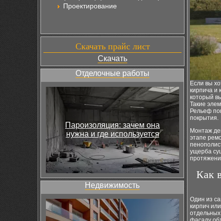
Проектирование
Скачать прайс лист
Скачать
Отделочные работы
Если вы х
кирпича и
который вы
Такие элем
Рельеф по
покрытия.
Пароизоляция: зачем она
Монтаж де
нужна и где используется
этапе ремо
пенополист
ущерба су
протяжении
Как 
Недвижимость
Один из с
кирпич или
отдельных 
фасаду объ