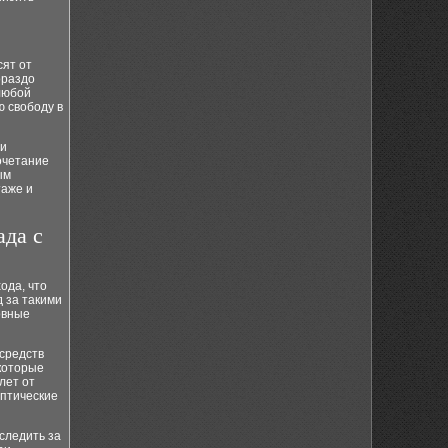
сят от
ораздо
любой
ю свободу в
 и
очетание
ым
таже и
ада с
ода, что
 за такими
овные
средств
 которые
лет от
ептические
следить за