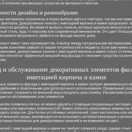
а отопление при меньших затратах на материал и монтаж.
ности дизайна и разнообразие
е материалы ограничены в плане выбора цвета и текстуры, так как они зави
 факторов. Декоративные панели с имитацией кирпича и камня предлагают г
риантов дизайна. Вы можете выбрать панели, которые идеально впишутся в 
ный стиль, будь то классика или современный минимализм. Это дает большу
желаемого визуального эффекта на фасаде вашего дома.
риант имеет свои преимущества, и выбор между натуральными материалами
ными панелями зависит от ваших потребностей и бюджета. Если вам нужно с
 экономии, декоративные панели с имитацией кирпича и камня станут отличн
Они обеспечат эффектный внешний вид фасада и сэкономят средства на мон
нии.
д и обслуживание декоративных элементов фас
имитацией кирпича и камня
ные элементы фасада с имитацией кирпича и камня требуют минимального ух
удобными и практичными для долгосрочного использования. Правильный уход
поможет сохранить их внешний вид и продлить срок службы. Рассмотрим осн
ции по обслуживанию этих элементов.
анелях появились пятна, их можно удалить с помощью специальных чистящих 
ковых или акриловых поверхностей. Важно избегать агрессивных химикатов,
едить покрытие. Для более устойчивых загрязнений, таких как плесень или на
ия внешней среды, рекомендуется использовать антибактериальные и антис
которые безопасны для декоративных панелей и не изменяют их цвет.
елей с имитацией кирпича и камня не требует сложного ухода, однако стоит 