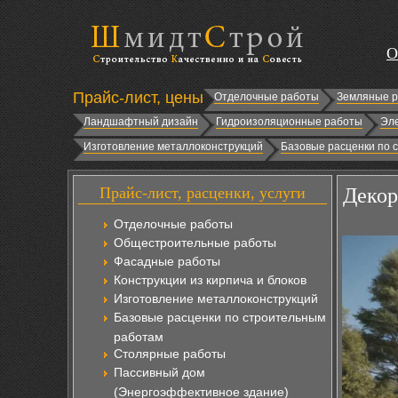
О
Прайс-лист, цены
Отделочные работы
Земляные 
Ландшафтный дизайн
Гидроизоляционные работы
Эл
Изготовление металлоконструкций
Базовые расценки по 
Прайс-лист, расценки, услуги
Декор
Отделочные работы
Общестроительные работы
Фасадные работы
Конструкции из кирпича и блоков
Изготовление металлоконструкций
Базовые расценки по строительным
работам
Столярные работы
Пассивный дом
(Энергоэффективное здание)