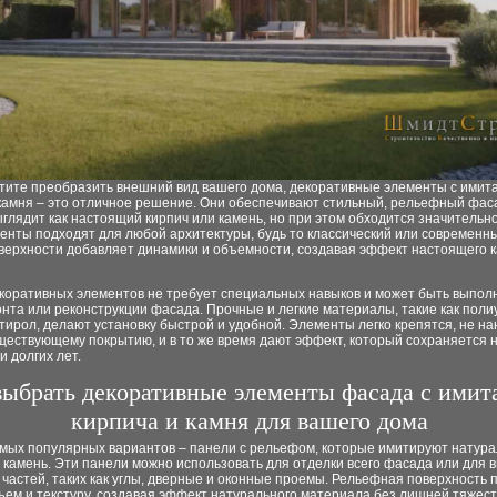
отите преобразить внешний вид вашего дома, декоративные элементы с имит
 камня – это отличное решение. Они обеспечивают стильный, рельефный фас
глядит как настоящий кирпич или камень, но при этом обходится значительн
енты подходят для любой архитектуры, будь то классический или современны
верхности добавляет динамики и объемности, создавая эффект настоящего 
коративных элементов не требует специальных навыков и может быть выпол
нта или реконструкции фасада. Прочные и легкие материалы, такие как поли
ирол, делают установку быстрой и удобной. Элементы легко крепятся, не на
ществующему покрытию, и в то же время дают эффект, который сохраняется 
 долгих лет.
выбрать декоративные элементы фасада с имит
кирпича и камня для вашего дома
амых популярных вариантов – панели с рельефом, которые имитируют натур
 камень. Эти панели можно использовать для отделки всего фасада или для
частей, таких как углы, дверные и оконные проемы. Рельефная поверхность 
ем и текстуру, создавая эффект натурального материала без лишней тяжест