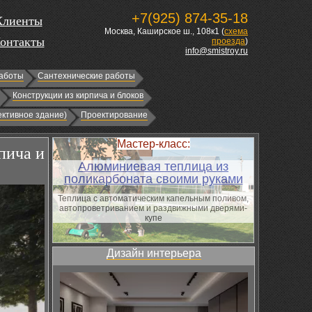
+7(925) 874-35-18
Клиенты
Москва, Каширское ш., 108к1 (
схема
онтакты
проезда
)
info@smistroy.ru
аботы
Сантехнические работы
Конструкции из кирпича и блоков
ктивное здание)
Проектирование
Мастер-класс:
пича и
Алюминиевая теплица из
поликарбоната своими руками
Теплица с автоматическим капельным поливом,
автопроветриванием и раздвижными дверями-
купе
Дизайн интерьера