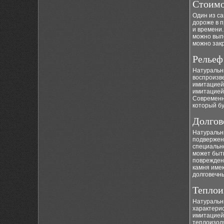
Стоимо
Один из са
дороже в 
и времени.
можно выпо
можно зак
Рельеф
Натуральны
воспроизв
имитацией 
имитацией
Современн
который бу
Долгов
Натуральн
подвержены
специально
может быт
повреждени
камня име
долговечн
Теплои
Натуральн
характерис
имитацией 
теплоизол