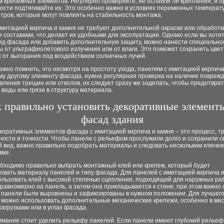
 крепежных элементов. Регулярно проверяйте, не ослабли ли крепления, и п
ости подтягивайте их. Это особенно важно в условиях переменных температ
тров, которые могут повлиять на стабильность монтажа.
митацией кирпича и камня не требуют дополнительной окраски или обработк
составами, что делает их удобными для эксплуатации. Однако если вы хоти
ид фасада или добавить дополнительную защиту, можно нанести специально
 от ультрафиолетового излучения или от влаги. Это поможет сохранить цвет
 от выгорания под воздействием солнечных лучей.
ажно помнить, что несмотря на простоту ухода, панелям с имитацией кирпича
му другому элементу фасада, нужна регулярная проверка на наличие поврежд
вления трещин или отколов, их следует сразу же заделать, чтобы предотвра
воды или грязи в структуру материала.
 правильно установить декоративные элемент
фасад здания
коративных элементов фасада с имитацией кирпича и камня – это процесс, 
ости и точности. Чтобы панели с рельефом прослужили долго и сохранили с
й вид, важно правильно подобрать материалы и следовать нескольким ключе
вке.
обходимо правильно выбрать монтажный клей или крепеж, который будет
овать материалу панелей и типу фасада. Для панелей с имитацией кирпича 
льзовать клей с высокой степенью сцепления, подходящий для наружных раб
равномерно на панель, а затем она прикладывается к стене, при этом важно 
ы панели были выровнены и зафиксированы в нужном положении. Для лучшег
 можно использовать дополнительные механические крепежи, особенно в мес
агрузками или в углах фасада.
имание стоит уделить рельефу панелей. Если панели имеют глубокий рельеф