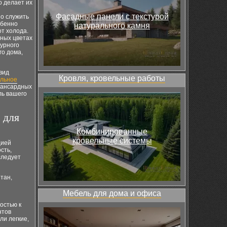
о делает их
Фасадные панели с текстурой
о служить
обенно
натурального камня
т холода.
чных цветах
турного
го дома,
вид
Кровля, кровельные работы
ельное
 мансардных
ль вашего
 для
Комбинированные
кровельные системы
цией
сть,
следует
тан,
Мебель для дома и офиса
остью к
нтов
ли легкие,