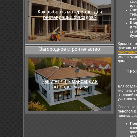
сво
иде
Эне
Как выбрать материалы для
теп
реставрации фасадов?
важ
Шир
и т
сти
буд
Кроме того
фасада, но
Загородное строительство
пространс
окон и кр
дома.
Тех
Как утеплить мансарду в
загородном доме
Для создан
кирпича и 
внешний ви
учитывать
Основные м
пенополист
преимущест
Пол
вне
фас
что