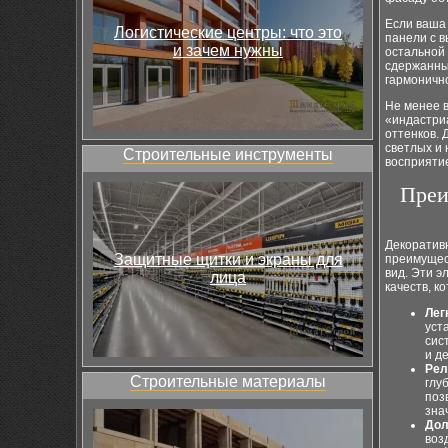
Если ваша 
Логистические центры: что это
панели с 
и зачем нужны
остальной
сдержанны
гармоничн
Не менее 
«индастриа
оттенков. 
светлых и 
Строительные инструменты
восприятие
Преи
Декоратив
Защитные щитки и экраны для
преимущес
вид. Эти э
лица
качеств, к
Лег
уст
сис
и д
Рел
Строительные материалы
глу
поз
зна
Дол
воз