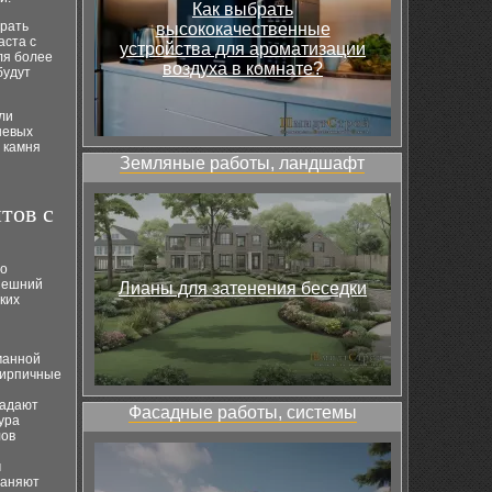
Как выбрать
брать
высококачественные
аста с
устройства для ароматизации
ля более
воздуха в комнате?
будут
ли
невых
 камня
Земляные работы, ландшафт
тов с
во
внешний
Лианы для затенения беседки
ких
манной
кирпичные
ладают
Фасадные работы, системы
ура
лов
м
раняют