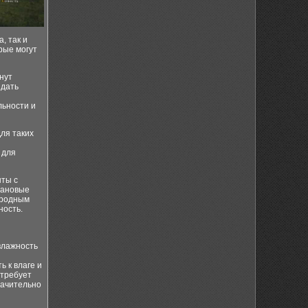
, так и
рые могут
нут
здать
льности и
ля таких
 для
нты с
тановые
иродным
ность.
влажность
 к влаге и
 требует
начительно