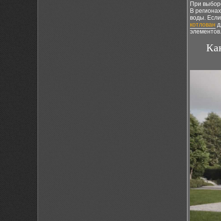
При выборе
В региона
воды. Есл
котлован
д
элементов
Ка