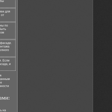
обы
леи для
 от
ны по
быть
том
 фасаде.
монтажа
олного
я. Если
асада, и
я
сканным
ые
чности
ами:
ь на