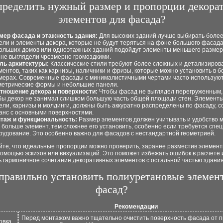
пределить нужный размер и пропорции декора
элементов для фасада?
мер фасада и этажность здания:
Для высоких зданий лучше выбирать боле
ели и элементы декора, которые не будут теряться на фоне большого фасада
ольших домов или одноэтажных зданий подойдут элементы меньшего размер
 не выглядели чрезмерно громоздкими.
ль архитектуры:
Классические стили требуют более сложных и детализиров
ментов, таких как карнизы, наличники и фризы, которые можно установить в 
мерах. Современные фасады с минималистичными чертами часто использую
метрические формы и небольшие панели.
тношение декора и поверхности:
Чтобы фасад не выглядел перегруженным,
бы декор не занимал слишком большую часть общей площади стен. Элементы,
ели, карнизы и молдинги, должны быть аккуратно распределены по фасаду, 
анс с основными поверхностями.
таж и функциональность:
Размер элементов должен учитывать и удобство 
 больше элемент, тем сложнее его установить, особенно если требуется спе
рудование. Это особенно важно для фасадов с нестандартной геометрией.
йте, что идеальные пропорции можно проверить, заранее разместив элемент
омощью эскизов или визуализаций. Это поможет избежать ошибок в расчете 
 гармоничное сочетание декоративных элементов с остальной частью здания
правильно установить полиуретановые элемен
фасад?
Рекомендации
Перед монтажом важно тщательно очистить поверхность фасада от п
овка