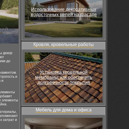
Использование декоративных
водосточных цепей на фасаде
Кровля, кровельные работы
ы декор
ают
ики до
Установка кровельной
рнаментом.
трогость и
мембраны: как обеспечить
 и
долговечность покрытия
элементы
добавят
ие элементы
йна.
Мебель для дома и офиса
материалы,
напоминают
х затрат и