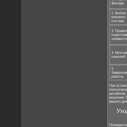
фасада
2. Выбор
клеевого
состава
3. Прави
подготов
элементо
4. Монта
панелей
5.
Заверша
работы
При устан
классичес
дизайном, 
решения. П
вашего дек
Ухо
Полиурета