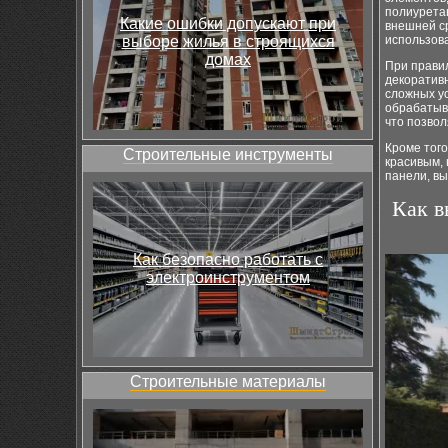
полиуретан
Какие ошибки допускают при
внешней ср
выборе жилья в строящихся
использова
домах
При прави
декоративн
сложных у
обрабатыва
что позвол
Кроме того
Строительные инструменты
красивым,
панели, вы
Как в
Как безопасно работать с
электроинструментом
Строительные материалы