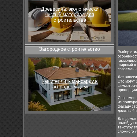
Древесина: экологически
чистый материал для
строительства
Загородное строительство
Выбор сти
особенност
гармониро
широкий в
современн
Для класс
Как утеплить мансарду в
Это могут 
симметрич
загородном доме
пропорции,
Современн
из полиуре
фасаду стр
должны бы
Для домов 
подойдут 
текстуру э
сложного у