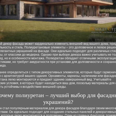
й декор фасада может кардинально изменить внешний вид вашего дома, при
ьность и стиль. Полиуретановые элементы – это долговечное и легкое реше
элегантных украшений на фасаде. Они идеально подходят для различных сти
ы, от классики до модерна. Однако при выборе декора важно учитывать не то
ид, но и особенности монтажа. Полиуретан обладает отличными эксплуатац
тиками, но требует аккуратности при установке для долговечности и сохранн
ида.
анее определиться с типом декоративных элементов, которые будут гармони
я с архитектурой вашего здания. Орнаменты, карнизы, наличники или фасад
етана легко монтируются и придают зданию завершенный вид. Учитывайте
кие условия, в которых будет находиться ваш дом, поскольку материалы для
ть устойчивы к воздействию внешней среды.
очему полиуретан – лучший выбор для фасадн
украшений?
н стал популярным материалом для декора фасадов благодаря своим много
твам. Он идеально подходит для создания стильных панелей и декоративны
 которые легко монтируются и долговечны. Один из главных факторов, почем