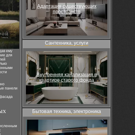
Адаптация существующих
пространств
Сантехника, услуги
дав ему
ние для
лей
лько
ионными
ости
Внутренняя канализация в
квартире старого фонда
чно
ные панели
 фасада
ых
Бытовая техника, электроника
численным
х
у