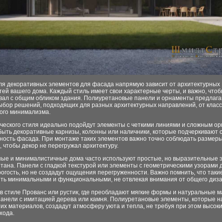
ля декоративных элементов для фасада напрямую зависит от архитектурных
ей вашего дома. Каждый стиль имеет свои характерные черты, и важно, чтоб
вал с общим обликом здания. Полиуретановые панели и орнаменты предлаг
ыбор решений, подходящих для разных архитектурных направлений, от класс
ого минимализма.
ического стиля идеально подойдут элементы с четкими линиями и сложным о
быть декоративные карнизы, колонны или наличники, которые подчеркивают с
ность фасада. При монтаже таких элементов важно точно соблюдать размеры
 чтобы декор не перегружал архитектуру.
ые и минималистичные дома часто используют простые, но выразительные 
тана. Панели с гладкой текстурой или элементы с геометрическими узорами 
огость, но не создадут ощущения перегруженности. Важно помнить, что так
ть минимальными и функциональными, не отвлекая внимания от общего диза
в стиле Прованс или рустик, где преобладают мягкие формы и натуральные 
панели с имитацией дерева или камня. Полиуретановые элементы, которые 
тих материалов, создадут атмосферу уюта и тепла, не требуя при этом высоки
хода.