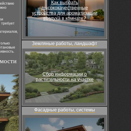
Как выбрать
действию
высококачественные
ожно
устройства для ароматизации
воздуха в комнате?
ои
е требует
атериалов,
Земляные работы, ландшафт
только
етановые
ивность.
имости
Сбор информации о
растительности на участке
Фасадные работы, системы