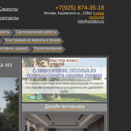
+7(925) 874-35-18
Клиенты
Москва, Каширское ш., 108к1 (
схема
онтакты
проезда
)
info@smistroy.ru
аботы
Сантехнические работы
Конструкции из кирпича и блоков
ктивное здание)
Проектирование
Мастер-класс:
а из
Алюминиевая теплица из
поликарбоната своими руками
Теплица с автоматическим капельным поливом,
автопроветриванием и раздвижными дверями-
купе
Дизайн интерьера