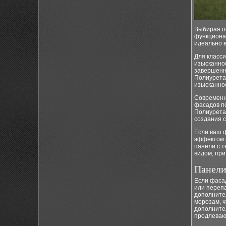
Выбирая по
функциона
идеально 
Для класси
изысканнос
завершенн
Полиурета
изысканно
Современн
фасадов по
Полиурета
создания с
Если ваш 
эффектом 
панели с т
видом, при
Панели
Если фаса
или переп
дополните
морозам, ч
дополнител
продлеваю