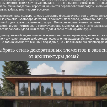
 выделяется среди других материалов, – это его высокая устойчивость к воз
еды. Он не подвержен коррозии, не боится перепадов температуры, и его м
ть в любых климатических условиях.
льном монтаже полиуретановые элементы фасада служат долго, сохраняя св
ые свойства. Благодаря легкости и прочности материала, монтаж панелей н
силий и длительных временных затрат. Полиуретановые элементы легко
ются и могут имитировать текстуру дерева, камня или других натуральных м
яет подобрать идеальный вариант для любого стиля архитектуры.
, полиуретан обладает отличной звуко- и теплоизоляцией, что делает его не 
 но и функциональным выбором для оформления фасадов. Используя полиур
 не только улучшаете внешний вид здания, но и повышаете его энергоэффект
ыбрать стиль декоративных элементов в завис
от архитектуры дома?