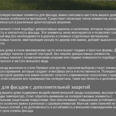
лиуретановые элементы для фасада, важно учитывать как стиль вашего дома
льные особенности материала. Существует несколько типов элементов, кото
вписаться в различные архитектурные решения.
ческого стиля подойдут декоративные карнизы и наличники, которые подчерк
ть и элегантность фасада. Эти элементы легко монтируются и позволяют со
ый вид без необходимости в дорогих и сложных отделочных материалах.
новые панели, имитирующие резьбу по дереву или камню, добавят выразите
сти.
ые дома в стиле минимализма часто используют гладкие и простые формы. Д
дойдут панели с ровной текстурой, без лишних декоративных элементов.
новые панели с геометрическими узорами или гладкие поверхности подойдут
трогого и чистого внешнего вида.
фасад выполнен в стиле Прованс или рустик, хорошим выбором станут элеме
состаривания, которые создают атмосферу уюта и естественности. Полиуре
екстурой дерева или камня позволят сочетать современную технологию с пр
 этом сохраняя все преимущества полиуретана, такие как легкость и долговеч
 для фасадов с дополнительной защитой
д вашего дома подвержен воздействиям внешней среды (например, высокая 
ады температур), стоит обратить внимание на полиуретановые элементы с
льными защитными покрытиями. Они обеспечивают повышенную устойчивость
то особенно важно в регионах с суровым климатом. Монтаж таких панелей не
ьных усилий, а их долговечность и устойчивость к внешним повреждениям з
т срок службы фасада.