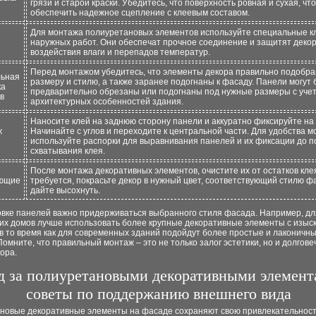
грязи и старой краски. Убедитесь, что поверхность ровная и сухая, чт
обеспечить надежное сцепление с клеевым составом.
Для монтажа полиуретановых элементов используйте специальные к
наружных работ. Они обеспечат прочное соединение и защитят декор
воздействия влаги и перепадов температур.
Перед монтажом убедитесь, что элементы декора правильно подобра
льная
размеру и стилю, а также заранее подогнаны к фасаду. Панели могут 
ка
предварительно обрезаны или подогнаны под нужные размеры с уче
в
архитектурных особенностей здания.
Наносите клей на заднюю сторону панели и аккуратно фиксируйте на
ж
Начинайте с углов и переходите к центральной части. Для удобства 
используйте распорки для выравнивания панелей и их фиксации до п
схватывания клея.
После монтажа декоративных элементов, очистите их от остатков кле
ющие
требуется, покрасьте декор в нужный цвет, соответствующий стилю ф
дайте высохнуть.
овке панелей важно придерживаться выбранного стиля фасада. Например, дл
ких домов лучше использовать более крупные декоративные элементы с изы
в то время как для современных зданий подойдут более простые и лаконичн
омните, что правильный монтаж – это не только залог эстетики, но и долгове
ора.
д за полиуретановыми декоративными элемент
советы по поддержанию внешнего вида
новые декоративные элементы на фасаде сохраняют свою привлекательност