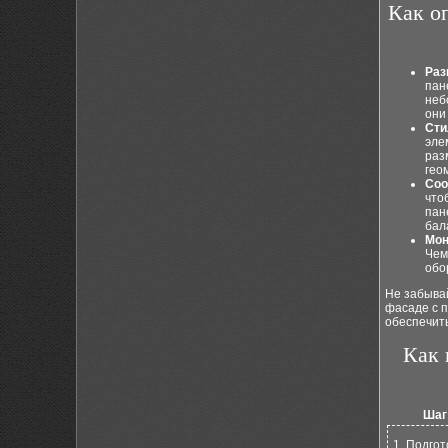
Как о
Раз
пан
неб
они
Сти
эле
раз
гео
Соо
что
пан
бал
Мон
Чем
обо
Не забыва
фасаде с п
обеспечить
Как 
Шаг
1. Подгот