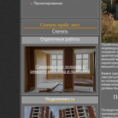
Проектирование
Скачать прайс лист
Скачать
Отделочные работы
Правильны
индивидуал
создания 
архитектур
внешний в
характерис
Современные подходы к
внешнего в
ремонту коридора и прихожей
Важно зар
смотретьс
из полиур
климатичес
должны бы
П
Недвижимость
Полиурета
преимущес
элементов,