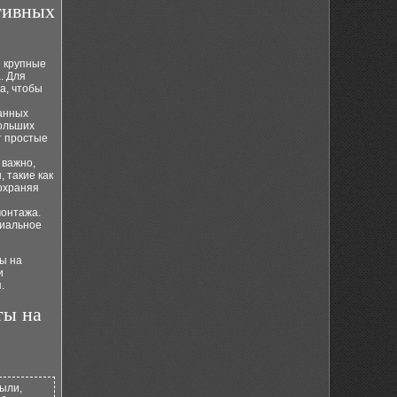
тивных
е крупные
. Для
а, чтобы
анных
больших
т простые
 важно,
 такие как
сохраняя
монтажа.
циальное
ы на
и
.
ты на
ыли,