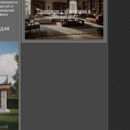
собенности.
щитой от
оведения
Прихожие с зеркалами в
ивных
полный рост
для