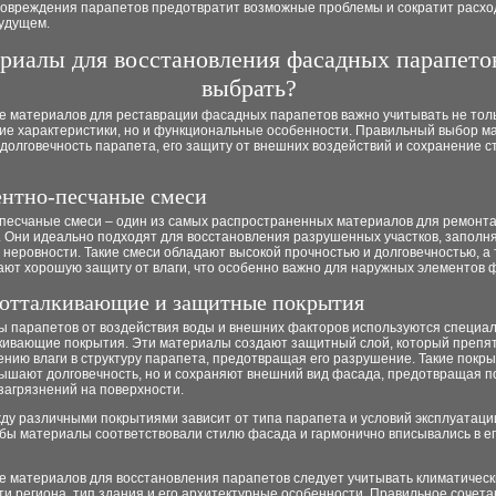
повреждения парапетов предотвратит возможные проблемы и сократит расхо
будущем.
риалы для восстановления фасадных парапетов
выбрать?
е материалов для реставрации фасадных парапетов важно учитывать не тол
кие характеристики, но и функциональные особенности. Правильный выбор м
долговечность парапета, его защиту от внешних воздействий и сохранение с
ентно-песчаные смеси
песчаные смеси – один из самых распространенных материалов для ремонт
. Они идеально подходят для восстановления разрушенных участков, заполн
неровности. Такие смеси обладают высокой прочностью и долговечностью, а 
ают хорошую защиту от влаги, что особенно важно для наружных элементов 
оотталкивающие и защитные покрытия
ы парапетов от воздействия воды и внешних факторов используются специа
кивающие покрытия. Эти материалы создают защитный слой, который препя
нию влаги в структуру парапета, предотвращая его разрушение. Такие покры
вышают долговечность, но и сохраняют внешний вид фасада, предотвращая 
загрязнений на поверхности.
ду различными покрытиями зависит от типа парапета и условий эксплуатаци
обы материалы соответствовали стилю фасада и гармонично вписывались в е
е материалов для восстановления парапетов следует учитывать климатичес
и региона, тип здания и его архитектурные особенности. Правильное сочет