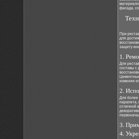
материалов
фасада, со
Техн
При реста
для достиж
восстанови
защиту кон
1. Рем
Для реста
составы с
восстанови
Цементные
изменяя ег
2. Исп
Для более
парапета,
отличной а
декоратив
первонача
3. При
4. Укр