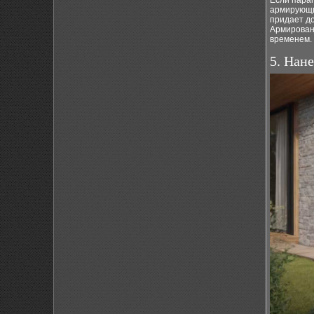
Если пара
армирующих
придает д
Армирован
временем.
5. Нан