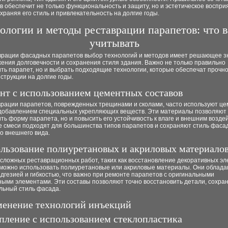
 обеспечит не только функциональность и защиту, но и эстетическое воспри
храняя его стиль и привлекательность на долгие годы.
ологии и методы реставрации парапетов: что 
учитывать
врации фасадных парапетов выбор технологий и методов имеет решающее з
ения долговечности и сохранения стиля здания. Важно не только правильно
ть парапет, но и выбрать подходящие технологии, которые обеспечат прочно
струкции на долгие годы.
онт с использованием цементных составов
врации парапетов, поврежденных трещинами и сколами, часто используют ц
 добавлением специальных укрепляющих веществ. Эти материалы позволяют 
ть форму парапета, но и повысить его устойчивость к влаге и внешним возде
 смеси подходят для большинства типов парапетов и сохраняют стиль фасад
о внешнего вида.
ользование полиуретановых и акриловых материало
 сложных реставрационных работ, таких как восстановление декоративных э
 можно использовать полиуретановые или акриловые материалы. Они облад
дгезией и гибкостью, что важно при ремонте парапетов с оригинальными
ными элементами. Эти составы позволяют точно восстановить детали, сохра
льный стиль фасада.
менение технологий инъекций
епление с использованием стеклопластика