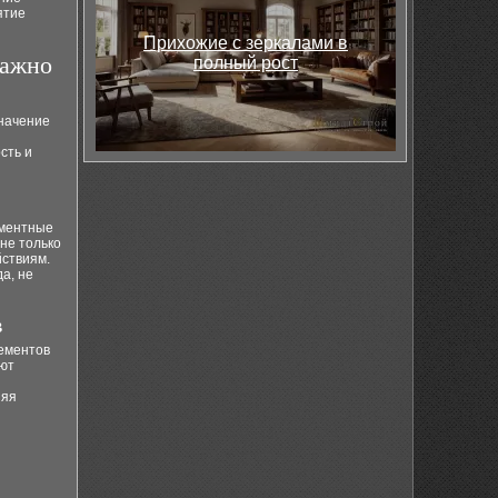
ятие
Прихожие с зеркалами в
важно
полный рост
начение
сть и
ементные
не только
йствиям.
а, не
в
лементов
ают
няя