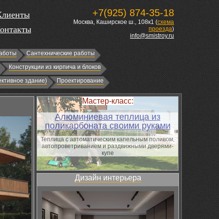
+7(925) 874-35-18
Клиенты
Москва, Каширское ш., 108к1 (
схема
онтакты
проезда
)
info@smistroy.ru
аботы
Сантехнические работы
Конструкции из кирпича и блоков
ктивное здание)
Проектирование
Мастер-класс:
Алюминиевая теплица из
поликарбоната своими руками
Теплица с автоматическим капельным поливом,
автопроветриванием и раздвижными дверями-
купе
Дизайн интерьера