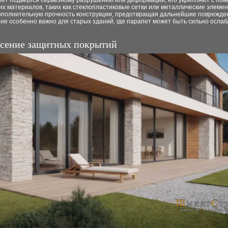
пет подвергся серьезному разрушению или деформации, его укрепляют с по
 материалов, таких как стеклопластиковые сетки или металлические элемен
ополнительную прочность конструкции, предотвращая дальнейшие поврежде
ие особенно важно для старых зданий, где парапет может быть сильно осла
есение защитных покрытий