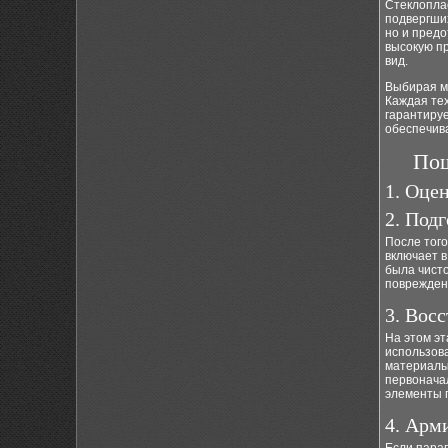
Стеклопла
подвергши
но и предо
высокую пр
вид.
Выбирая м
Каждая тех
гарантируе
обеспечива
Пош
1. Оце
2. Под
После того
включает в
была чист
поврежден
3. Вос
На этом эт
использов
материалы
первонача
элементы 
4. Арм