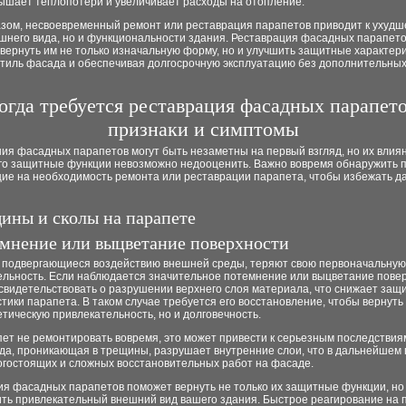
ышает теплопотери и увеличивает расходы на отопление.
азом, несвоевременный ремонт или реставрация парапетов приводит к ухуд
ешнего вида, но и функциональности здания. Реставрация фасадных парапет
вернуть им не только изначальную форму, но и улучшить защитные характери
стиль фасада и обеспечивая долгосрочную эксплуатацию без дополнительных
огда требуется реставрация фасадных парапето
признаки и симптомы
ия фасадных парапетов могут быть незаметны на первый взгляд, но их влия
его защитные функции невозможно недооценить. Важно вовремя обнаружить п
ие на необходимость ремонта или реставрации парапета, чтобы избежать 
щины и сколы на парапете
емнение или выцветание поверхности
 подвергающиеся воздействию внешней среды, теряют свою первоначальную
ельность. Если наблюдается значительное потемнение или выцветание повер
 свидетельствовать о разрушении верхнего слоя материала, что снижает защ
тики парапета. В таком случае требуется его восстановление, чтобы вернуть
етическую привлекательность, но и долговечность.
ет не ремонтировать вовремя, это может привести к серьезным последствия
ода, проникающая в трещины, разрушает внутренние слои, что в дальнейшем
огостоящих и сложных восстановительных работ на фасаде.
ия фасадных парапетов поможет вернуть не только их защитные функции, но
ить привлекательный внешний вид вашего здания. Быстрое реагирование на 