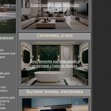
Адаптация существующих
пространств
Сантехника, услуги
лияние
ное
лоения или
 для
Внутренняя канализация в
квартире старого фонда
ми для
рых
 его
изить
Бытовая техника, электроника
угрозу для
 упасть.
й от
редь