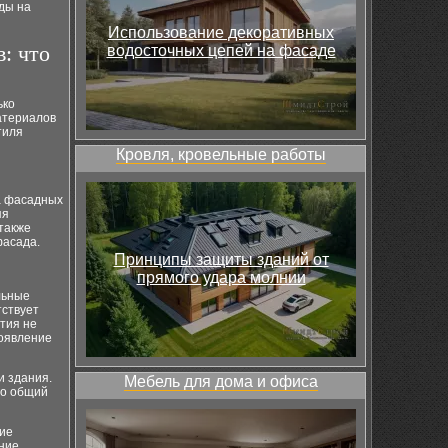
ды на
Использование декоративных
: что
водосточных цепей на фасаде
ько
атериалов
тиля
Кровля, кровельные работы
а фасадных
яя
также
фасада.
Принципы защиты зданий от
прямого удара молнии
льные
тствует
тия не
появление
и здания.
Мебель для дома и офиса
го общий
кие
ание