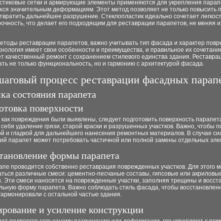
стиковые сетки и армирующие элементы применяются для укрепления парап
хся значительным деформациям. Этот метод позволяет не только повысить п
твратить дальнейшее разрушение. Стеклопластик идеально сочетает легкост
очность, что делает его подходящим для реставрации парапетов, не меняя 
етоды реставрации парапетов, важно учитывать тип фасада и характер повр
нология имеет свои особенности и преимущества, и правильное их сочетани
т качественный ремонт с сохранением стилевого единства здания. Реставра
ть не только функциональность, но и гармонию с архитектурой фасада.
аговый процесс реставрации фасадных парап
нка состояния парапета
готовка поверхности
 как повреждения были выявлены, следует подготовить поверхность парапет
 себя удаление грязи, старой краски и разрушенных участков. Важно, чтобы 
ой и гладкой для дальнейшего нанесения ремонтных материалов. В случае с
ий парапет может потребовать частичной или полной замены отдельных эле
становление формы парапета
апе проводится собственно реставрация поврежденных участков. Для этого м
аться различные смеси: цементно-песчаные составы, гипсовые или акриловы
. Эти смеси наносятся на поврежденные участки, заполняя трещины и восст
льную форму парапета. Важно соблюдать стиль фасада, чтобы восстановлен
гармонировали с остальной частью здания.
ирование и усиление конструкции