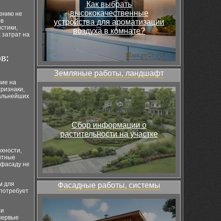
Как выбрать
высококачественные
шению не
ов
устройства для ароматизации
стики,
воздуха в комнате?
 затрат на
в:
Земляные работы, ландшафт
ние на
ризнаки,
дальнейших
Сбор информации о
растительности на участке
хности,
итные
 фасаду не
м для
Фасадные работы, системы
 потребует
 и
первые