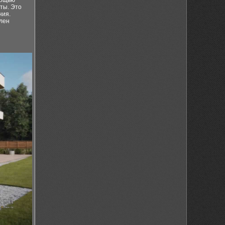
мощью
ты. Это
ния.
блен