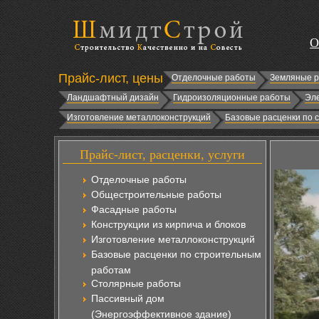
О
Прайс-лист, цены
Отделочные работы
Земляные 
Ландшафтный дизайн
Гидроизоляционные работы
Эл
Изготовление металлоконструкций
Базовые расценки по 
Прайс-лист, расценки, услуги
Отделочные работы
Общестроительные работы
Фасадные работы
Конструкции из кирпича и блоков
Изготовление металлоконструкций
Базовые расценки по строительным
работам
Столярные работы
Пассивный дом
(Энергоэффективное здание)