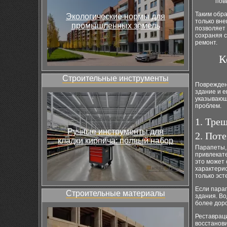
пов
Таким обр
Экологические нормы для
только вн
промышленных земель
позволяет 
сохраняя 
ремонт.
К
Строительные инструменты
Поврежден
здание и 
указывающ
проблем.
1. Тре
Ручные инструменты для
2. Пот
кладки кирпича: полный набор
Парапеты,
привлекат
это может
характерис
только эст
Если парап
Строительные материалы
здания. В
более дор
Реставрац
восстанов