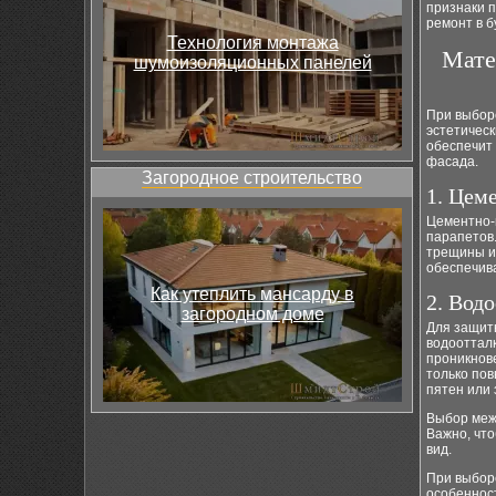
признаки 
ремонт в 
Технология монтажа
Мате
шумоизоляционных панелей
При выбор
эстетичес
обеспечит 
фасада.
Загородное строительство
1. Цем
Цементно-
парапетов
трещины и 
обеспечив
Как утеплить мансарду в
2. Вод
загородном доме
Для защит
водооттал
проникнове
только по
пятен или 
Выбор меж
Важно, чт
вид.
При выбор
особенност