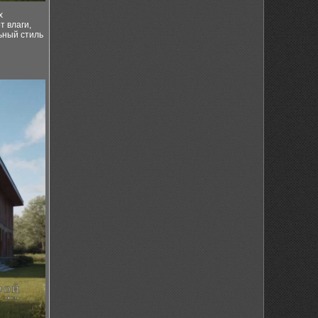
х
 влаги,
ьный стиль