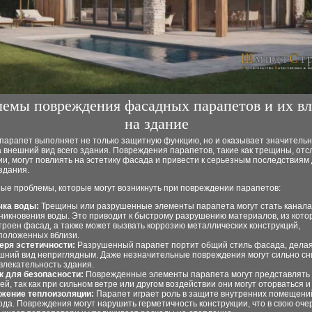
емы повреждения фасадных парапетов и их в
на здание
парапет выполняет не только защитную функцию, но и оказывает значитель
 внешний вид всего здания. Повреждения парапетов, такие как трещины, отс
, могут повлиять на эстетику фасада и привести к серьезным последствиям
здания.
ые проблемы, которые могут возникнуть при повреждении парапетов:
чка воды:
Трещины или разрушенные элементы парапета могут стать канала
никновения воды. Это приводит к быстрому разрушению материалов, из кото
троен фасад, а также может вызвать коррозию металлических конструкций,
положенных вблизи.
еря эстетичности:
Разрушенный парапет портит общий стиль фасада, делая
шний вид неприглядным. Даже незначительные повреждения могут сильно сн
влекательность здания.
к для безопасности:
Поврежденные элементы парапета могут представлять 
ей, так как при сильном ветре или другом воздействии они могут оторваться и
жение теплоизоляции:
Парапет играет роль в защите внутренних помещени
ода. Повреждения могут нарушить герметичность конструкции, что в свою оче