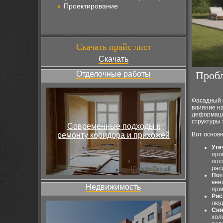
Проектирование
Скачать прайс лист
Скачать
Пробл
Отделочные работы
Фасадный 
влияние на
деформации
структуры 
Современные подходы к
ремонту коридора и прихожей
Вот основн
Уте
про
пос
рас
Пот
вне
Недвижимость
при
Рис
люд
Сни
хол