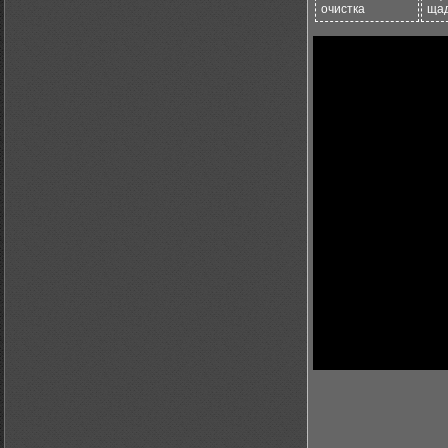
очистка
ща