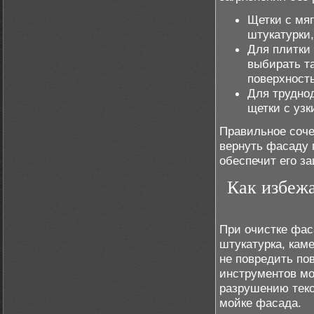
Щетки с мя
штукатурки,
Для плитки
выбирать та
поверхность
Для трудно
щетки с уз
Правильное соче
вернуть фасаду 
обеспечит его за
Как избеж
При очистке фас
штукатурка, кам
не повредить по
инструментов мо
разрушению текс
мойке фасада.