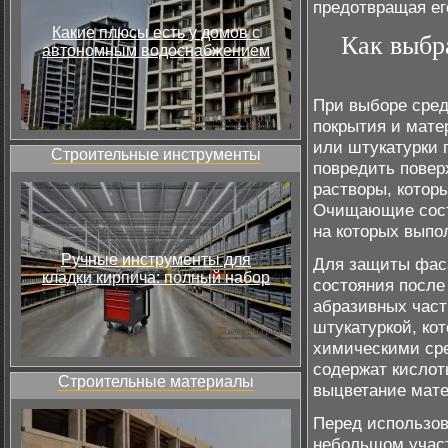
предотвращая ег
Какие плюсы есть у домов с
Как выбр
автономным водоснабжением
При выборе сред
покрытия и мате
или штукатурки 
Строительные инструменты
повредить повер
растворы, котор
Очищающие сост
на которых выпо
Ручные инструменты для
Для защиты фаса
кладки кирпича: полный набор
состояния после
абразивных част
штукатуркой, ко
химическими сре
содержат кислот
Строительные материалы
выцветание мате
Перед использов
небольшом участ