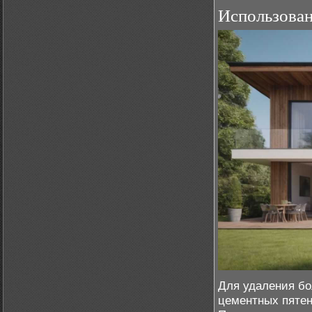
Использован
Для удаления бол
цементных пятен