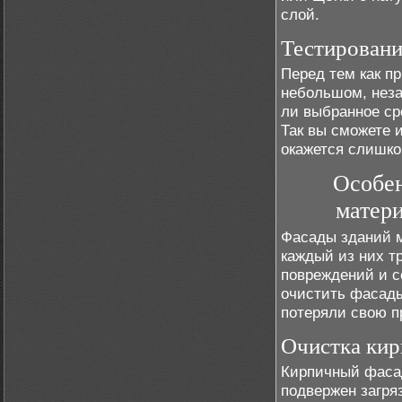
слой.
Тестировани
Перед тем как пр
небольшом, неза
ли выбранное ср
Так вы сможете 
окажется слишко
Особен
матери
Фасады зданий м
каждый из них т
повреждений и с
очистить фасады
потеряли свою п
Очистка кир
Кирпичный фасад
подвержен загря