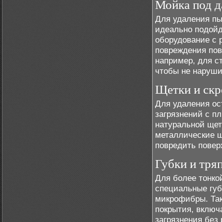
Мойка под д
Для удаления пы
идеально подойд
оборудование с 
повреждения пов
например, для с
чтобы не наруши
Щетки и скр
Для удаления ос
загрязнений с п
натуральной щет
металлические ще
повредить повер
Губки и тря
Для более тонко
специальные губ
микрофибры. Та
покрытия, включа
загрязнения без