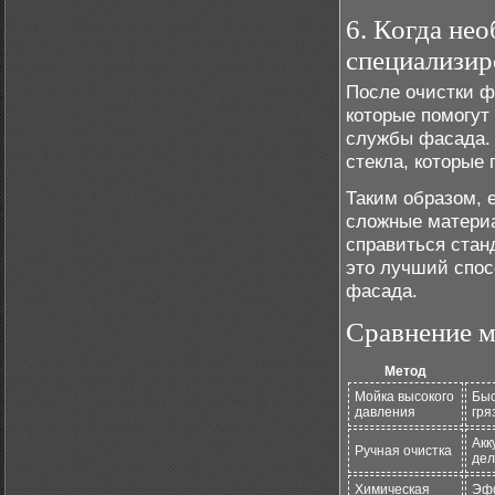
6. Когда не
специализи
После очистки ф
которые помогут
службы фасада. 
стекла, которые
Таким образом, 
сложные материа
справиться стан
это лучший спос
фасада.
Сравнение м
Метод
Мойка высокого
Быс
давления
гря
Акк
Ручная очистка
дел
Химическая
Эфф