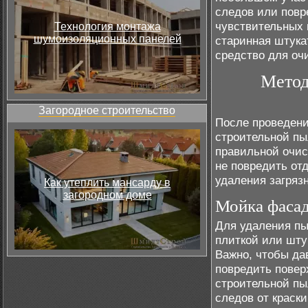
следов или повр
чувствительных 
Технология монтажа
шумоизоляционных панелей
старинная штука
средство для оч
Метод
Загородное строительство
После проведени
строительной пы
правильной очис
не повредить от
удаления загряз
Как утеплить мансарду в
загородном доме
Мойка фаса
Для удаления пы
плиткой или шту
Важно, чтобы да
повредить повер
строительной пы
следов от краски