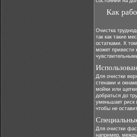
состоянии на до
Как рабо
Очистка труднод
так как такие м
остатками. К то
может привести 
чувствительными
Использован
Для очистки вер
стенами и окнам
мойки или щетки
добраться до тр
уменьшает риск 
чтобы не остави
Специальные
Для очистки фас
например, между