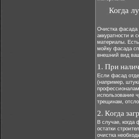
Когда л
Очистка фасада 
аккуратности и 
материалы. Есть
мойку фасада сп
внешний вид ваш
1. При нали
Если фасад отде
(например, штука
профессионалам
использование ч
трещинам, отсл
2. Когда за
В случае, когда
остатки строите
очистка необход