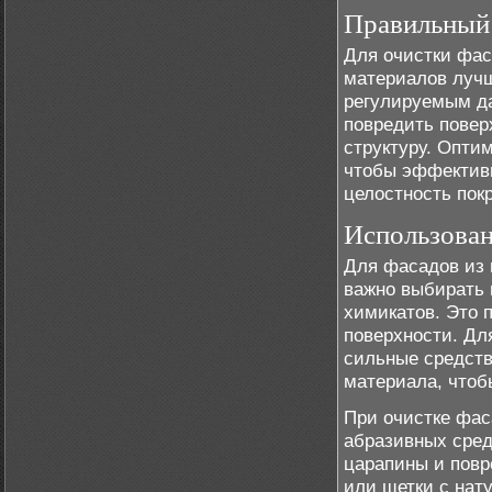
Правильный 
Для очистки фас
материалов лучш
регулируемым д
повредить повер
структуру. Опти
чтобы эффективн
целостность пок
Использова
Для фасадов из 
важно выбирать 
химикатов. Это 
поверхности. Дл
сильные средств
материала, чтоб
При очистке фас
абразивных сред
царапины и повр
или щетки с нат