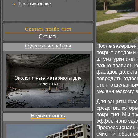
Проектирование
Скачать прайс лист
Скачать
После завершени
Отделочные работы
покрыт следами 
штукатурки или 
важно правильно
фасадов должна 
повредить отдел
Экологичные материалы для
ремонта
стен, отделанны
механическому 
Для защиты фаса
средства, котор
покрытия. Мы пр
Недвижимость
эффективно удал
Профессиональн
очистки, обеспе