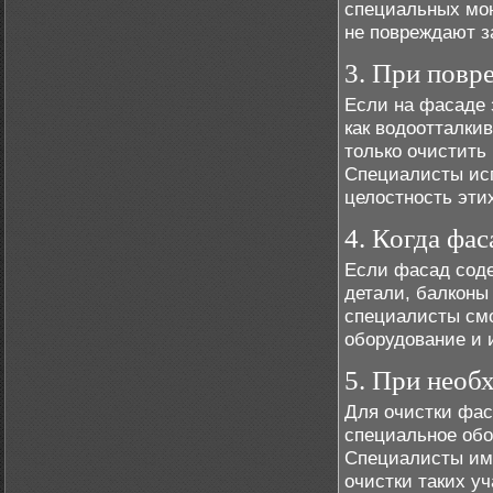
специальных мою
не повреждают з
3. При повр
Если на фасаде 
как водоотталки
только очистить
Специалисты исп
целостность эти
4. Когда фа
Если фасад соде
детали, балконы
специалисты смо
оборудование и 
5. При необ
Для очистки фас
специальное обо
Специалисты им
очистки таких уч