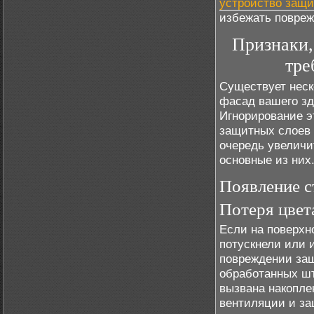
устройство защ
избежать повреж
Признаки,
тре
Существует неск
фасад вашего зд
Игнорирование э
защитных слоев 
очередь увеличи
основные из них
Появление с
Потеря цвет
Если на поверхн
потускнели или 
повреждении защ
обработанных шт
вызвана накопле
вентиляции и з