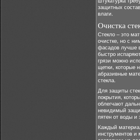
штукатурка треб
защитных состав
влаги.
Очистка сте
Стекло – это ма
очистке, но с н
фасадов лучше в
быстро испаряют
грязи можно исп
щетки, которые 
абразивные мате
стекла.
Для защиты стек
покрытия, котор
облегчают дальн
невидимый защит
пятен от воды и 
Каждый материал
инструментов и