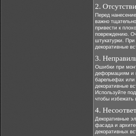
2. Отсутств
Перед нанесение
важно тщательно
привести к плох
повреждению. Оч
штукатурки. При
декоративные вс
3. Неправил
Ошибки при монт
деформациям и п
барельефах или 
декоративные вс
Используйте под
чтобы избежать 
4. Несоотве
Декоративные э
фасада и архите
декоративных вс