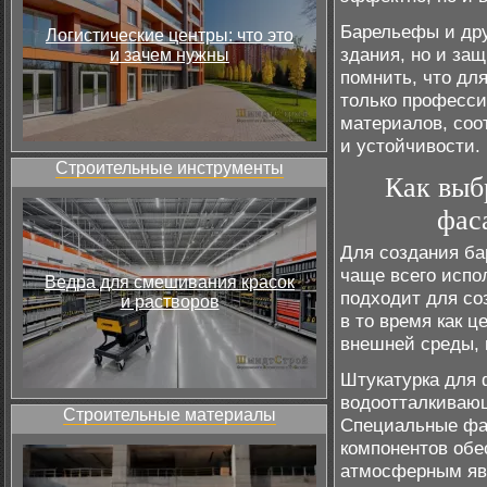
Барельефы и дру
Логистические центры: что это
здания, но и за
и зачем нужны
помнить, что дл
только професси
материалов, соо
и устойчивости.
Строительные инструменты
Как выб
фас
Для создания ба
чаще всего испо
Ведра для смешивания красок
подходит для со
и растворов
в то время как 
внешней среды, 
Штукатурка для
водоотталкиваю
Строительные материалы
Специальные фа
компонентов обе
атмосферным явл