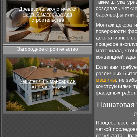
такие штукатурн
создавать четки
Древесина: экологически
барельефы или 
чистый материал для
строительства
Монтаж декорати
поверхности фас
декоративные вс
процессе эксплу
Загородное строительство
материала, чтоб
концепцией здан
Если вам требуе
различных быто
машины
, не заб
Как утеплить мансарду в
конструкциями т
загородном доме
фасадных работ.
Пошаговая 
Процесс восстан
четкой последов
результата. Пра