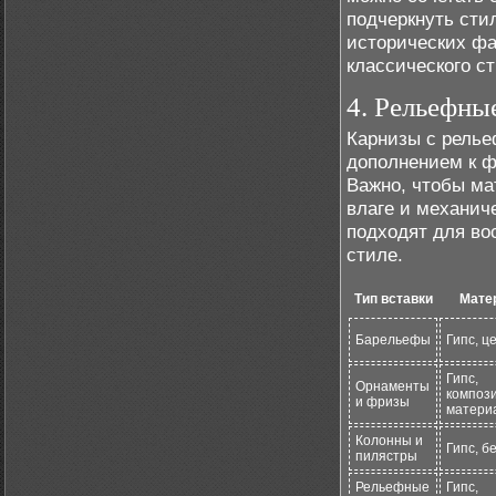
подчеркнуть сти
исторических фа
классического ст
4. Рельефны
Карнизы с рель
дополнением к ф
Важно, чтобы мат
влаге и механич
подходят для во
стиле.
Тип вставки
Мате
Барельефы
Гипс, ц
Гипс,
Орнаменты
композ
и фризы
матери
Колонны и
Гипс, б
пилястры
Рельефные
Гипс,