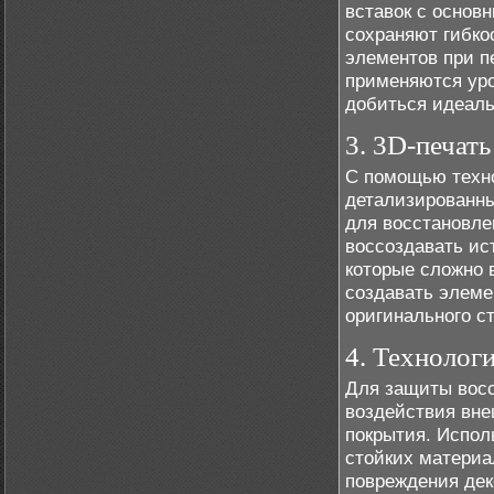
вставок с основ
сохраняют гибко
элементов при п
применяются уро
добиться идеаль
3. 3D-печат
С помощью техно
детализированны
для восстановле
воссоздавать ис
которые сложно 
создавать элеме
оригинального с
4. Технолог
Для защиты восс
воздействия вн
покрытия. Испо
стойких материа
повреждения дек