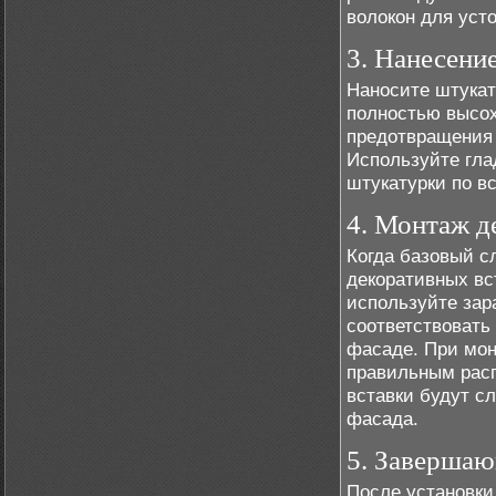
волокон для уст
3. Нанесени
Наносите штукат
полностью высох
предотвращения 
Используйте гла
штукатурки по в
4. Монтаж д
Когда базовый с
декоративных вс
используйте зар
соответствовать
фасаде. При мон
правильным расп
вставки будут с
фасада.
5. Завершаю
После установки