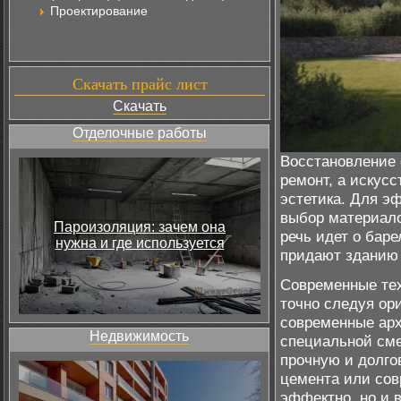
Проектирование
Скачать прайс лист
Скачать
Отделочные работы
Восстановление 
ремонт, а искусс
эстетика. Для э
выбор материало
Пароизоляция: зачем она
речь идет о бар
нужна и где используется
придают зданию 
Современные тех
точно следуя ор
современные арх
Недвижимость
специальной см
прочную и долго
цемента или сов
эффектно, но и 