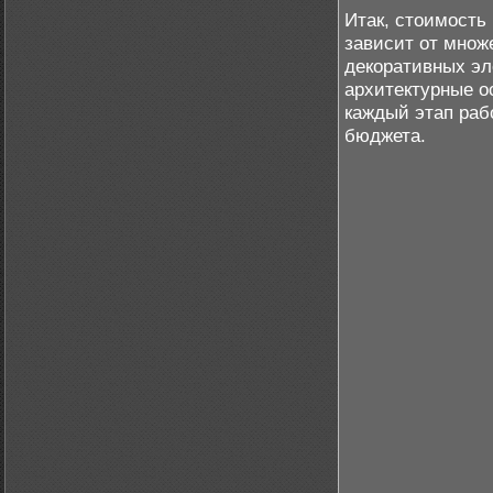
Итак, стоимость
зависит от множ
декоративных эл
архитектурные о
каждый этап раб
бюджета.