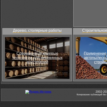
Дерево, столярные работы
Строительное
Современные клеевые
Применение 
технологии для деревянных
автопылесос
конструкций
стройп
2002-20
Копирование публикаций без 