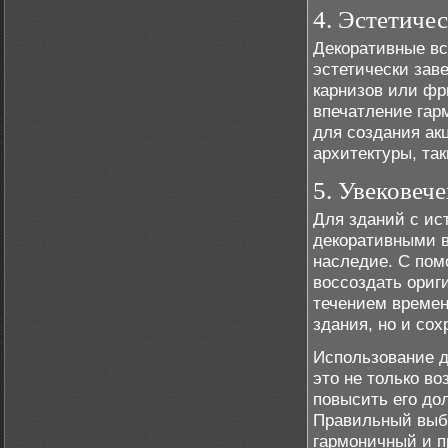
4. Эстетиче
Декоративные вс
эстетически зав
карнизов или фр
впечатление гар
для создания ак
архитектуры, так
5. Увековеч
Для зданий с ис
декоративными в
наследие. С пом
воссоздать ориг
течением времен
здания, но и сох
Использование д
это не только в
повысить его до
Правильный выбо
гармоничный и п