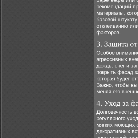
барельефы или о
рекомендаций пр
материалы, кото
базовой штукату
отклеиванию ил
факторов.
3. Защита о
Особое внимание
агрессивных вне
дождь, снег и з
покрыть фасад з
которая будет от
Важно, чтобы вы
меняя его внешн
4. Уход за ф
Долговечность в
регулярного ухо
мягких моющих с
декоративных вс
повышенной вла