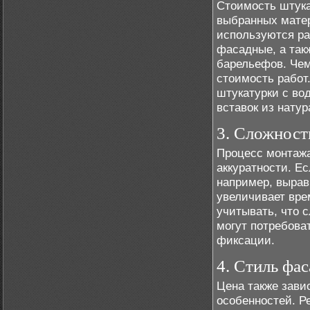
Стоимость штука
выбранных матер
используются ра
фасадные, а так
барельефов. Чем
стоимость работ
штукатурки с в
вставок из нату
3. Сложност
Процесс монтажа
аккуратности. Е
например, вырав
увеличивает вре
учитывать, что 
могут потребова
фиксации.
4. Стиль фа
Цена также зави
особенностей. Р