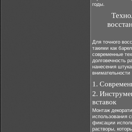
годы.
Техно
восста
Для точного вос
такими как баре
современные тех
долговечность р
нанесения штука
внимательности 
1. Современ
2. Инструме
вставок
Монтаж декорати
использования с
фиксации испол
растворы, котор