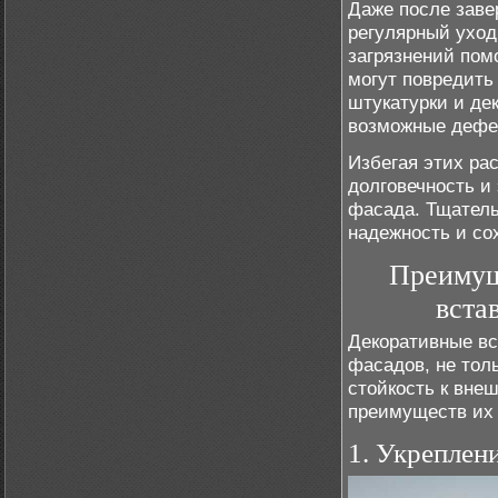
Даже после зав
регулярный уход
загрязнений пом
могут повредить
штукатурки и де
возможные дефе
Избегая этих ра
долговечность и
фасада. Тщатель
надежность и со
Преимущ
вста
Декоративные вс
фасадов, не тол
стойкость к вне
преимуществ их 
1. Укреплен