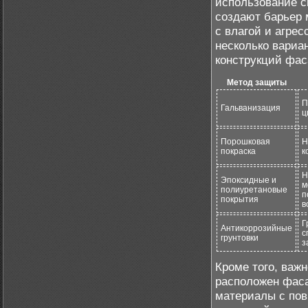
использование с
создают барьер 
с влагой и агре
несколько вариа
конструкций фас
Метод защиты
П
Гальванизация
ц
Порошковая
Н
покраска
к
Н
Эпоксидные и
м
полиуретановые
п
покрытия
в
Г
Антикоррозийные
с
грунтовки
з
Кроме того, важ
расположен фаса
материалы с по