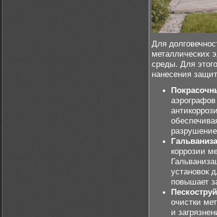
Для долговечнос
металлических э
среды. Для этог
нанесения защит
Покрасочны
аэрографов 
антикоррози
обеспечива
разрушение
Гальваниза
коррозии м
Гальваниза
установок д
повышает з
Пескоструй
очистки мет
и загрязнен