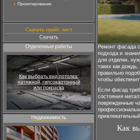
Проектирование
Скачать прайс лист
Скачать
Ремонт фасада с
Отделочные работы
подхода и знани
для отделки, ну
таких как дождь,
правильно подоб
Как выбрать вид потолка:
чтобы обеспечит
натяжной, гипсокартонный
или покраска
Если фасад треб
состояния метал
поврежденные ча
профессиональна
привлекательный
Недвижимость
Как в