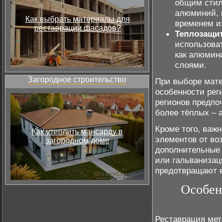
общим стил
алюминий, 
Как выбрать материалы для
временем и
реставрации фасадов?
Теплозащит
использова
как алюмин
слоями.
Загородное строительство
При выборе мате
особенности рег
регионов предпо
более тёплых – 
Кроме того, важ
Как утеплить мансарду в
элементов от во
загородном доме
дополнительные 
или гальванизац
предотвращают е
Особен
Реставрация мет