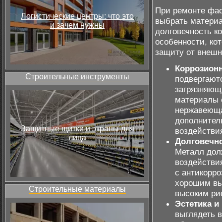
При ремонте фа
Логистические центры: что это
выбрать материа
и зачем нужны
долговечность к
особенности, ко
защиту от внешн
Коррозионн
Строительные инструменты
подвергают
загрязняющ
материалы 
нержавеюща
дополнител
Защитные щитки и экраны для
воздействи
лица
Долговечно
Металл дол
воздействия
с антикорр
хорошим вы
Строительные материалы
высоким ри
Эстетика и
выглядеть 