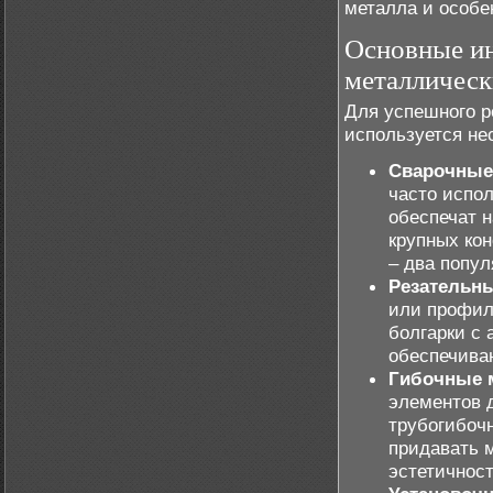
металла и особе
Основные ин
металлическ
Для успешного 
используется не
Сварочные
часто испол
обеспечат 
крупных кон
– два попу
Резательн
или профил
болгарки с
обеспечива
Гибочные 
элементов 
трубогибоч
придавать 
эстетичнос