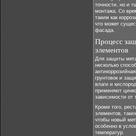
точности, но и 
монтажа. Со вре
таким как корро
что может сущес
фасада.
Процесс защ
элементов
Для защиты мета
несколько спосо
антикоррозийная
грунтовок и защ
влаги и кислоро
применяют цинко
зависимости от 
Кроме того, рес
элементов, таки
чтобы новый мет
особенно в усло
температур.