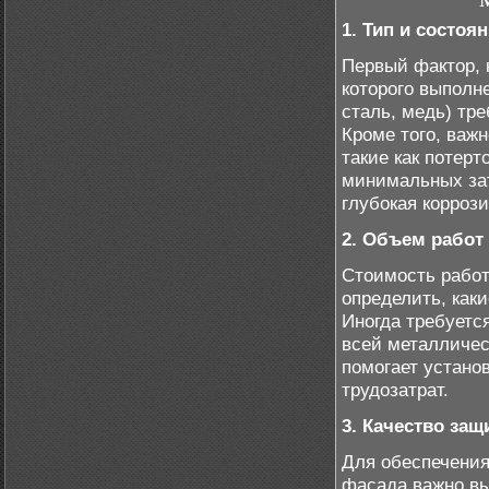
1. Тип и состо
Первый фактор, 
которого выпол
сталь, медь) тр
Кроме того, важ
такие как потер
минимальных затр
глубокая корроз
2. Объем работ
Стоимость работ
определить, как
Иногда требуетс
всей металличес
помогает устано
трудозатрат.
3. Качество за
Для обеспечения
фасада важно вы