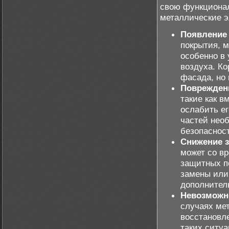
свою функционал
металлические 
Появление 
покрытия, м
особенно в
воздуха. Ко
фасада, но 
Повреждени
такие как 
ослабить ег
частей нео
безопаснос
Снижение з
может со в
защитных по
замены или
дополнител
Невозможно
случаях ме
восстановл
таких ситу