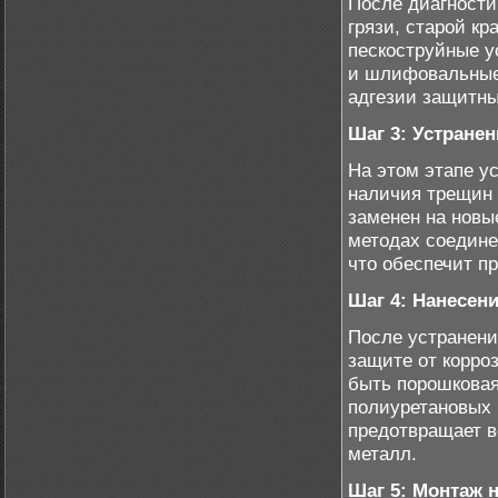
После диагности
грязи, старой кр
пескоструйные у
и шлифовальные 
адгезии защитны
Шаг 3: Устране
На этом этапе у
наличия трещин
заменен на новы
методах соедине
что обеспечит п
Шаг 4: Нанесен
После устранени
защите от корро
быть порошковая
полиуретановых 
предотвращает в
металл.
Шаг 5: Монтаж 