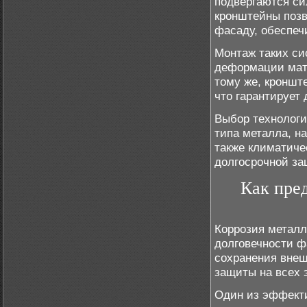
подвергаются си
кронштейны позв
фасаду, обеспеч
Монтаж таких си
деформации мате
тому же, кроншт
что гарантирует
Выбор технологи
типа металла, на
также климатиче
долгосрочной за
Как пре
Коррозия металл
долговечности ф
сохранения внеш
защиты на всех 
Один из эффекти