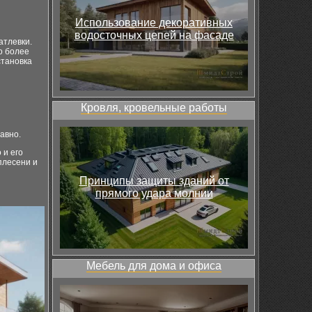
Использование декоративных
водосточных цепей на фасаде
атлевки.
о более
становка
Кровля, кровельные работы
авно.
 и его
плесени и
Принципы защиты зданий от
прямого удара молнии
Мебель для дома и офиса