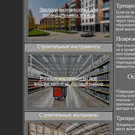
Трещин
Экологические нормы для
Если на фа
промышленных земель
указывать
через трещ
образовани
всей внешн
Повреж
При осыпа
Строительные инструменты
но и пров
конструкц
старением 
перепадов
вмешатель
Ос
Ручные инструменты для
кладки кирпича: полный набор
Поврежден
чтобы избе
плесени –
признаков
фасада и н
Строительные материалы
Трещин
Трещины на
могут возн