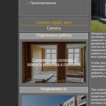
Проектирование
Скачать прайс лист
Скачать
Трещины н
Отделочные работы
проблемы, 
начинает о
временем 
плитка на 
нарушение
ремонта п
конструкци
Современные подходы к
Чтобы прод
ремонту коридора и прихожей
признаках
сэкономить
дефекты, т
удорожить
Недвижимость
При осмот
штукатурке
защитные с
разрушени
которые по