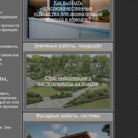
Как выбрать
высококачественные
ет
устройства для ароматизации
опадающая
воздуха в комнате?
ы прочности
ю функцию.
Земляные работы, ландшафт
 элементы,
нтажом или
и
о
ны,
Сбор информации о
растительности на участке
явить,
появление
ый из этих
ые функции
Фасадные работы, системы
е. Они