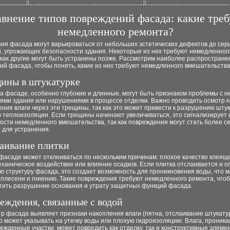
внение типов повреждений фасада: какие тре
немедленного ремонта?
ия фасада могут варьироваться от небольших эстетических дефектов до сер
, угрожающих безопасности здания. Некоторые из них требуют немедленног
 как другие могут быть устранены позже. Рассмотрим наиболее распростран
й фасада, чтобы понять, какие из них требуют немедленного вмешательства
щины в штукатурке
а фасаде, особенно глубокие и длинные, могут быть признаком проблемы с 
иями здания или нарушениями в процессе отделки. Важно проводить осмотр 
ния влаги через эти трещины, так как это может привести к разрушению штук
 теплоизоляции. Если трещины начинают увеличиваться, это сигнализирует 
ости немедленного вмешательства, так как повреждения могут стать более 
 для устранения.
лаивание плитки
фасаде может отклеиваться по нескольким причинам: плохое качество клеящ
еханическое воздействие или влияние осадков. Если плитка отслаивается и о
 структуру фасада, это создает возможность для проникновения воды, что 
 плесени и гниению. Такие повреждения требуют немедленного ремонта, что
тить разрушение основания и утрату защитных функций фасада.
реждения, связанные с водой
р фасада выявляет признаки накопления влаги (пятна, отслаивание штукату
то может указывать на утечку воды или плохую гидроизоляцию. Влага, прони
ежденные участки, может повредить как отделку, так и конструктивные элеме