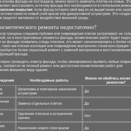
а основа фасада не пострадала, можно просто заменить плитки на новые. Эт
воляет восстановить эстетику фасада без необходимости в глобальном ремон
овление покрытия:
если фасад потерял свой вид из-за выцветания или загр
таточно нанести новый слой краски или декоративной штукатурки. Это создас
 и защитит материал от воздействия внешней среды.
косметического ремонта недостаточно?
если трещины слишком глубокие или повреждения плитки затрагивают не тол
ой, но и конструктивные элементы фасада, косметических работ будет недос
и на фасаде появились следы плесени, это может сигнализировать о более с
 таких как плохая изоляция или повреждение внутренних слоев конструкции. 
отребуется более серьезный ремонт с заменой материалов и восстановление
функций фасада.
улярно проводить осмотр фасада, чтобы своевременно выявить любые повре
, требуется ли полный ремонт или достаточно косметических работ для
ления внешнего вида здания.
Можно ли обойтись косме
еждения
Необходимые работы
ремонтом?
 в
Шпаклевка и повторное нанесение
Да
ке
штукатурки
енная
Замена отдельных плиток
Да
на
Удаление плесени и устранение
Нет
причин
ние
Нанесение нового слоя краски
Да