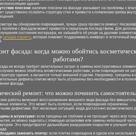
теплоизоляцию здания.
утствие плесени:
наличие плесени на фасаде указывает на проблемы с влаго
ет существенно ослабить структуру стен и привести к появлению грибка внут
ещения.
осмотре вы обнаружили повреждения, лучше сразу провести ремонт. Несвоев
е проблем с фасадом может привести к серьезным последствиям. Для допол
лучшения состояния интерьера, не забывайте об уходе за другими элемента
 о
укладке паркета
, которая поможет поддерживать комфорт и эстетичный ви
.
онт фасада: когда можно обойтись косметичес
работами?
ада не всегда требует капитальных затрат и замены конструктивных элемент
 случаях можно обойтись косметическими работами, если повреждения не за
труктуру здания, а касаются только внешней отделки. Например, трещины в 
чительные дефекты плитки могут быть устранены без необходимости в полно
лении фасада.
ический ремонт: что можно починить самостоятель
ские работы включают восстановление внешнего вида фасада без вмешательс
ивные элементы. Это может быть полезно, если повреждения ограничены
ными дефектами. Вот несколько ситуаций, когда достаточно косметического 
щины в штукатурке:
если трещины не глубокие и не проходят через всю тол
рытия, их можно заделать с помощью шпаклевки или замены небольшой част
катурки. Это предотвратит дальнейшее разрушение покрытия и улучшит вне
ада.
бходимо заменить плитку:
если плитка повреждена в одном или нескольких 