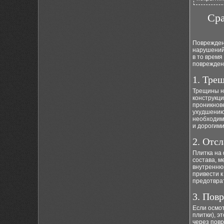
Сра
Поврежден
нарушений
в то время
повреждени
1. Тре
Трещины н
конструкц
проникнове
ухудшению
необходим
и дорогими
2. Отс
Плитка на 
состава, м
внутреннюю
привести к
предотвра
3. Пов
Если осмот
плитки), э
через повр