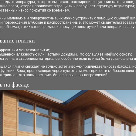
епады температуры, которые вызывают расширение и сужение материалов;
яние влаги, которая проникает в трещины и разрушает структуру штукатурки;
ественный износ покрытия со временем.
ины маленькие и поверхностные, их можно устранить с помощью обычной шп
и повреждения глубокие и распространенные, это может свидетельствовать 
проблемах, таких как повреждение несущих конструкций или неправильная у
.
вание плитки
орректным монтажом плитки;
ышенной влажностью или частыми дождями, что ослабляет клейкую основу;
ественным старением материалов, особенно если плитка была установлена д
аяся плитка снижает не только эстетическую привлекательность фасада, но
функции. Вода, проникающая через пустоты, может привести к образованию 
атериалов, что повышает риск более серьезных повреждений.
ь на фасаде