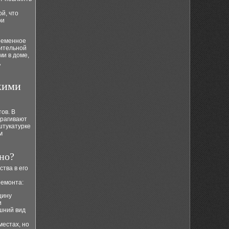
й, что
ри
ременное
нительной
ми в доме,
д
кими
ов. В
трагивают
штукатурке
м
но?
тва в его
ремонта:
щину
и
шний вид
местах, но