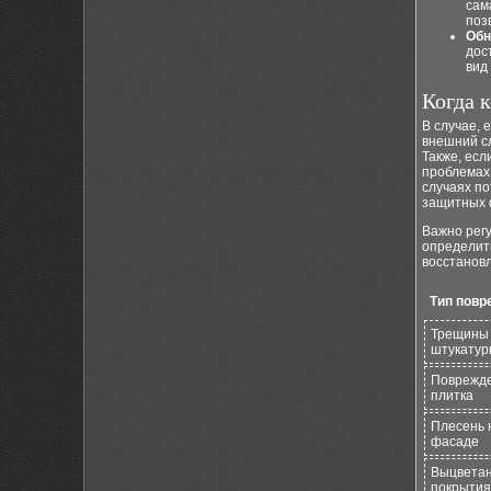
сам
поз
Обн
дос
вид
Когда 
В случае, 
внешний сл
Также, есл
проблемах,
случаях п
защитных 
Важно рег
определить
восстанов
Тип повр
Трещины
штукатур
Поврежд
плитка
Плесень 
фасаде
Выцвета
покрытия