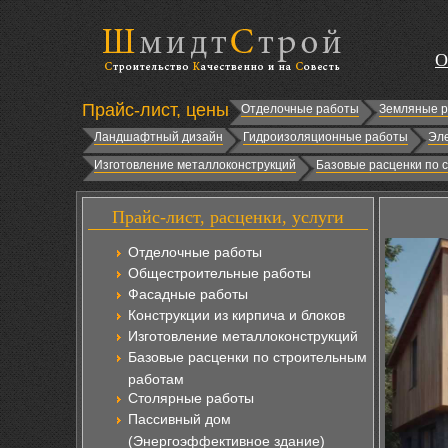
О
Прайс-лист, цены
Отделочные работы
Земляные 
Ландшафтный дизайн
Гидроизоляционные работы
Эл
Изготовление металлоконструкций
Базовые расценки по 
Прайс-лист, расценки, услуги
Отделочные работы
Общестроительные работы
Фасадные работы
Конструкции из кирпича и блоков
Изготовление металлоконструкций
Базовые расценки по строительным
работам
Столярные работы
Пассивный дом
(Энергоэффективное здание)