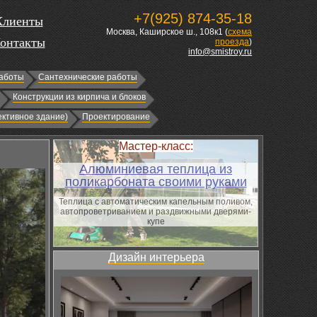
+7(925) 874-35-18
Клиенты
Москва, Каширское ш., 108к1 (
схема
онтакты
проезда
)
info@smistroy.ru
аботы
Сантехнические работы
Конструкции из кирпича и блоков
ктивное здание)
Проектирование
Мастер-класс:
Алюминиевая теплица из
поликарбоната своими руками
Теплица с автоматическим капельным поливом,
автопроветриванием и раздвижными дверями-
купе
Дизайн интерьера