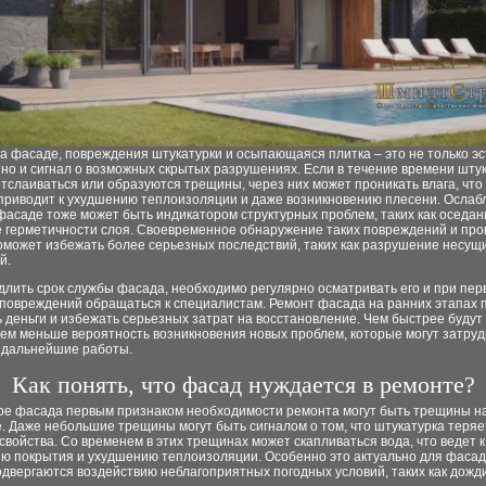
а фасаде, повреждения штукатурки и осыпающаяся плитка – это не только эс
но и сигнал о возможных скрытых разрушениях. Если в течение времени шту
тслаиваться или образуются трещины, через них может проникать влага, что
приводит к ухудшению теплоизоляции и даже возникновению плесени. Ослаб
фасаде тоже может быть индикатором структурных проблем, таких как оседан
 герметичности слоя. Своевременное обнаружение таких повреждений и пр
оможет избежать более серьезных последствий, таких как разрушение несущ
й.
лить срок службы фасада, необходимо регулярно осматривать его и при пер
 повреждений обращаться к специалистам. Ремонт фасада на ранних этапах 
 деньги и избежать серьезных затрат на восстановление. Чем быстрее будут
ем меньше вероятность возникновения новых проблем, которые могут затруд
 дальнейшие работы.
Как понять, что фасад нуждается в ремонте?
ре фасада первым признаком необходимости ремонта могут быть трещины н
. Даже небольшие трещины могут быть сигналом о том, что штукатурка теряе
войства. Со временем в этих трещинах может скапливаться вода, что ведет к
ю покрытия и ухудшению теплоизоляции. Особенно это актуально для фасад
двергаются воздействию неблагоприятных погодных условий, таких как дожд