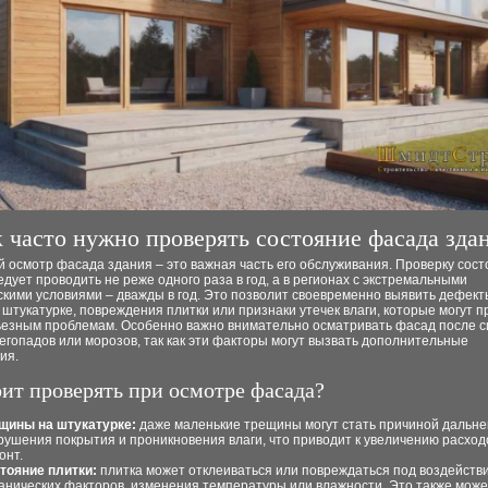
 часто нужно проверять состояние фасада зда
 осмотр фасада здания – это важная часть его обслуживания. Проверку сос
дует проводить не реже одного раза в год, а в регионах с экстремальными
кими условиями – дважды в год. Это позволит своевременно выявить дефекты
штукатурке, повреждения плитки или признаки утечек влаги, которые могут п
ьезным проблемам. Особенно важно внимательно осматривать фасад после 
егопадов или морозов, так как эти факторы могут вызвать дополнительные
ия.
оит проверять при осмотре фасада?
щины на штукатурке:
даже маленькие трещины могут стать причиной дальн
рушения покрытия и проникновения влаги, что приводит к увеличению расход
онт.
тояние плитки:
плитка может отклеиваться или повреждаться под воздейств
анических факторов, изменения температуры или влажности. Это также може