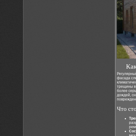
Как
Регулярный
фасада сле
климатичес
трещины в 
более сер
дождей, сн
поврежден
Что ст
Тре
раз
рем
Сос
мех