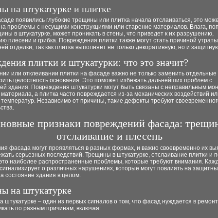
ы на штукатурке и плитке
саде появились глубокие трещины или плитка начала отслаиваться, это мож
 на проблемы с несущими конструкциями или старение материалов. Влага, п
ины в штукатурке, может проникать в стены, что приведет к их разрушению,
ю плесени и грибка. Повреждения плитки также могут стать причиной утрат
ей отделки, так как плитка выполняет не только декоративную, но и защитну
дения плитки и штукатурки: что это значит?
нии или отклеивании плитки на фасаде важно не только заменить отдельные
ерить целостность основания. Это поможет избежать дальнейших проблем с
ией здания. Повреждения штукатурки могут быть связаны с неправильным мо
материала, а плитка часто повреждается из-за механических воздействий ил
 температур. Независимо от причины, такие дефекты требуют своевременног
ства.
новные признаки повреждений фасада: трещи
отслаивание и плесень
ия фасада могут проявляться в разных формах, и важно своевременно их вы
жать серьезных последствий. Трещины в штукатурке, отслаивание плитки и 
 это наиболее распространенные проблемы, которые требуют внимания. Кажд
 сигнализирует о различных нарушениях, которые могут повлиять на защитн
а состояние здания в целом.
ы на штукатурке
 штукатурке – один из первых сигналов о том, что фасад нуждается в ремонт
икать по разным причинам, включая: