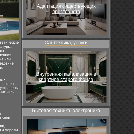
Адаптация существующих
пространств
Сантехника, услуги
тетические
катурка
 со
ленная
ие или
оведение
их
Внутренняя канализация в
квартире старого фонда
вых
позволит
 устранены
нить или
Бытовая техника, электроника
а
т свои
ов,
и и морозы.