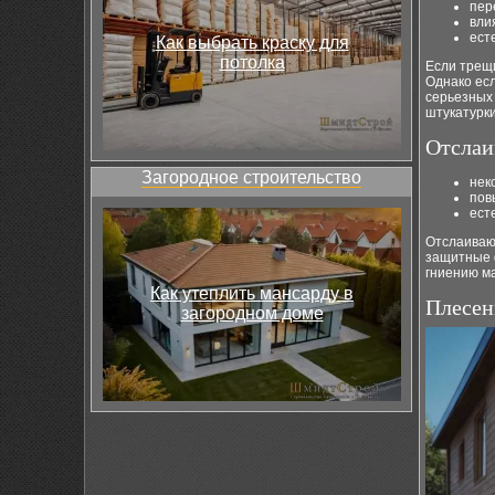
пер
вли
ест
Как выбрать краску для
потолка
Если трещ
Однако есл
серьезных 
штукатурки
Отслаи
Загородное строительство
нек
пов
ест
Отслаивающ
защитные 
гниению м
Как утеплить мансарду в
Плесен
загородном доме