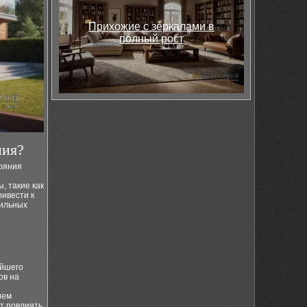
Прихожие с зеркалами в
полный рост
ния?
тояния
, такие как
ривести к
сильных
ейшего
ов на
ием
т повлиять