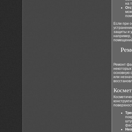
на 
Отс
мож
пом
Если при 
устранени
защиты и у
например,
помещений
Рем
Ремонт фас
некоторых
основную с
или незна
восстанов
Космет
Косметиче
конструкт
поверхност
Тре
пок
шту
фас
Нео