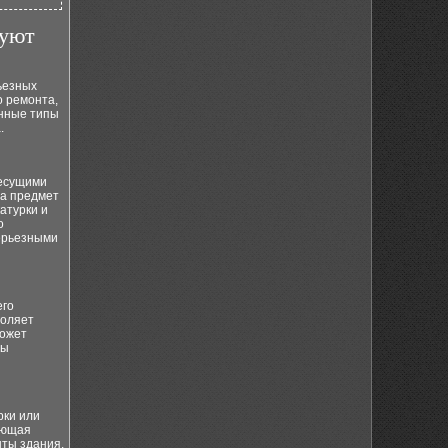
буют
ьезных
о ремонта,
енные типы
.
несущими
на предмет
атурки и
о
серьезными
его
голяет
может
бы
рки или
кающая
нты здания.