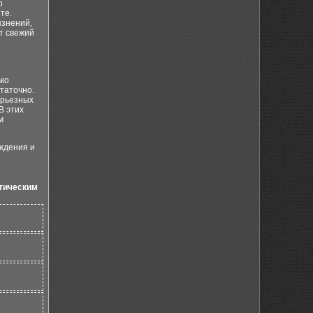
о
те.
язнений,
т свежий
ько
таточно.
ерьезных
В этих
м
ждения и
тическим