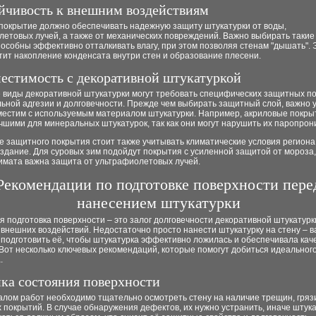
ойчивость к внешним воздействиям
покрытие должно обеспечивать надежную защиту штукатурки от воды,
етовых лучей, а также от механических повреждений. Важно выбирать такие
особны эффективно отталкивать влагу, при этом позволяя стенам "дышать". 
ит накопление конденсата внутри стен и образование плесени.
местимость с декоративной штукатуркой
 виды декоративной штукатурки могут требовать специфических защитных п
ьной адгезии и долговечности. Прежде чем выбирать защитный слой, важно 
вместим с используемым материалом штукатурки. Например, акриловые покры
чшими для минеральных штукатурок, так как они могут нарушить их паропрон
 защитного покрытия стоит также учитывать климатические условия региона,
здание. Для суровых зим подойдут покрытия с усиленной защитой от мороза,
лимата важна защита от ультрафиолетовых лучей.
Рекомендации по подготовке поверхности пере
нанесением штукатурки
 подготовка поверхности – это залог долговечности декоративной штукатурк
внешних воздействий. Недостаточно просто нанести штукатурку на стену – 
подготовить её, чтобы штукатурка эффективно ложилась и обеспечивала кач
Вот несколько ключевых рекомендаций, которые помогут добиться идеальног
.
нка состояния поверхности
алом работ необходимо тщательно осмотреть стену на наличие трещин, гряз
 покрытий. В случае обнаружения дефектов, их нужно устранить, иначе штука