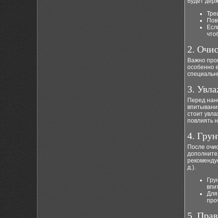
будет держ
Тре
Пов
Есл
что
2. Очи
Важно про
особенно е
специальны
3. Увл
Перед нан
впитывания
стоит увла
повлиять н
4. Гру
После очис
дополните
рекомендуе
д.).
Гру
впи
Для
про
5. Пра