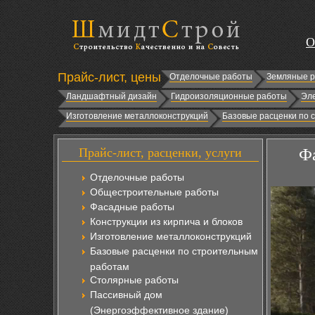
О
Прайс-лист, цены
Отделочные работы
Земляные 
Ландшафтный дизайн
Гидроизоляционные работы
Эл
Изготовление металлоконструкций
Базовые расценки по 
Прайс-лист, расценки, услуги
Ф
Отделочные работы
Общестроительные работы
Фасадные работы
Конструкции из кирпича и блоков
Изготовление металлоконструкций
Базовые расценки по строительным
работам
Столярные работы
Пассивный дом
(Энергоэффективное здание)