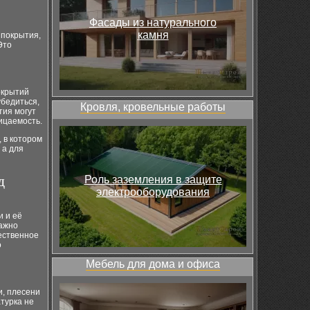
Фасады из натурального
камня
 покрытия,
Это
окрытий
убедиться,
Кровля, кровельные работы
тия могут
ицаемость.
 в котором
 а для
д
Роль заземления в защите
электрооборудования
и и её
важно
ественное
о
Мебель для дома и офиса
и, плесени
турка не