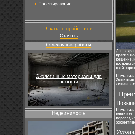
Проектирование
Скачать прайс лист
Скачать
Отделочные работы
Для сохра
правильно
решение, к
воздействи
свой перво
Штукатурка
Экологичные материалы для
Защитные 
ремонта
лишайников
Преим
Повыше
Штукатурк
Недвижимость
влаги в ст
перепады т
эффективно
Устойч