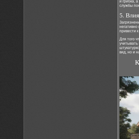
и грибка, 
службы по
5. Вли
Загрязнени
негативно 
привести к
Для того ч
учитывать 
штукатурк
вид, но и 
К