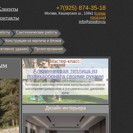
+7(925) 874-35-18
Клиенты
Москва, Каширское ш., 108к1 (
схема
онтакты
проезда
)
info@smistroy.ru
аботы
Сантехнические работы
Конструкции из кирпича и блоков
ктивное здание)
Проектирование
Мастер-класс:
ным
Алюминиевая теплица из
поликарбоната своими руками
Теплица с автоматическим капельным поливом,
автопроветриванием и раздвижными дверями-
купе
Дизайн интерьера