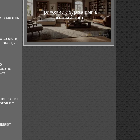
Прихожие с зеркалами в
полный рост
ет удалить,
х средств,
с помощью
о
ако не
жет
типов стен
тон и т.
вышают