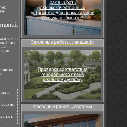
Как выбрать
высококачественные
лько
мов,
устройства для ароматизации
воздуха в комнате?
ативной
мую влияет
Земляные работы, ландшафт
 свойства
влага,
ледует
Проверка соответствия
аких как
и
генерального плана
реальному участку
Быстро
ператур.
Фасадные работы, системы
остью к