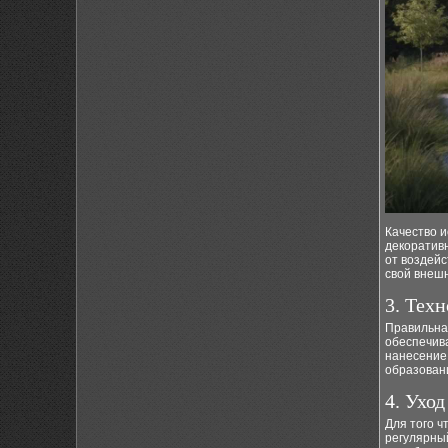
Качество 
декоратив
от воздей
свой внешн
3. Тех
Правильна
обеспечива
нанесение
образован
4. Уход
Для того ч
регулярны