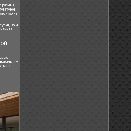
о разные
тукатурок
меси могут
урки, но и
вильная
ной
торые
правильном
аться в