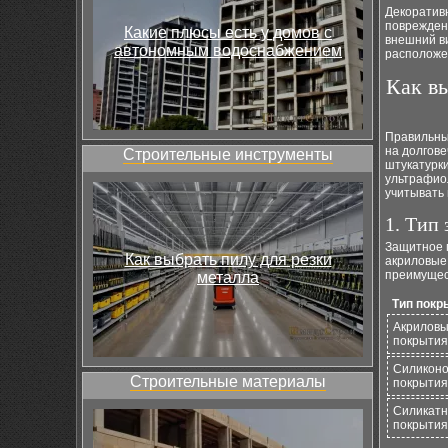
Декоратив
повреждени
Какие плюсы есть у домов с
внешний ви
автономным водоснабжением
расположе
Как в
Правильны
на долгове
Строительные инструменты
штукатурки
ультрафио
учитывать
1. Тип
Защитное 
Как выбрать пилу для резки
акриловые,
преимущес
металла
Тип покр
Акрилов
покрытия
Силикон
Строительные материалы
покрытия
Силикат
покрытия