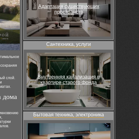
Адаптация существующих
пространств
Сантехника, услуги
птимальное
, сохраняя
Внутренняя канализация в
ый слой.
квартире старого фонда
и
матах.
а дома
никновению
Бытовая техника, электроника
и,
атурки
алов.