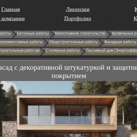
Главная
Лицензии
 компании
Портфолио
К
работы
Бетонные работы
Малоэтажное строительство
Кровельные р
ектромонтажные работы
Общестроительные работы
Фасадные работы
строительным работам
Столярные работы
Пассивный дом (Энергоэффе
асад с декоративной штукатуркой и защит
покрытием