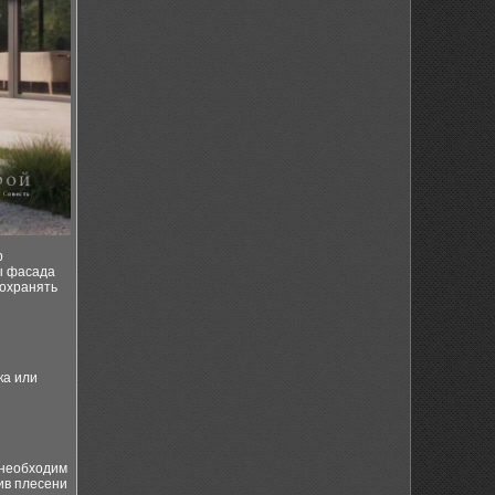
р
ы фасада
сохранять
ка или
 необходим
ив плесени