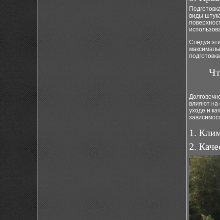
Подготовк
виды штука
поверхност
использова
Следуя эти
максимальн
подготовка
Чт
Долговечно
влияют на 
уходе и ка
зависимост
1. Кли
2. Кач