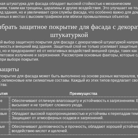
ная штукатурка для фасада обладает высокой стойкостью к механическим
ям, таким как трещины, царапины и другие воздействия. Это улучшает не то
д здания, но и увеличивает срок службы фасада, что особенно важно для до
нных в местах с высоким трафиком или вблизи промышленных объектов.
ыбрать защитное покрытие для фасада с декор
штукатуркой
й выбор защитного покрытия для фасада с декоративной штукатуркой напря
чность и внешний вид здания. Защитный слой не только усиливает защитные
, но и предохраняет её от негативных воздействий внешней среды, таких как 
летовое излучение и загрязнения. Рассмотрим основные факторы, которые с
 при выборе покрытия.
 защиты
покрытие для фасада может быть выполнено на основе разных материалов, т
 силиконовые или силикатные составы. Каждый из этих типов предлагает сво
тва:
ытия
Преимущества
ые
Обеспечивают отличную влагозащиту и устойчивость к загрязнениям. 
высыхают и не требуют сложного ухода.
овые
Обладают высокой паропроницаемостью и устойчивы к перепадам тем
Защищают от атмосферных осадков и загрязнений.
ные
Обеспечивают долговечность и прочность, обладают хорошей устойчив
воздействию кислот и щелочей.