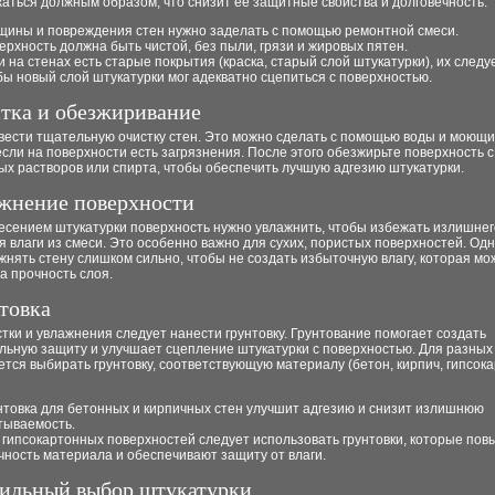
аться должным образом, что снизит её защитные свойства и долговечность.
щины и повреждения стен нужно заделать с помощью ремонтной смеси.
ерхность должна быть чистой, без пыли, грязи и жировых пятен.
и на стенах есть старые покрытия (краска, старый слой штукатурки), их следу
бы новый слой штукатурки мог адекватно сцепиться с поверхностью.
стка и обезжиривание
вести тщательную очистку стен. Это можно сделать с помощью воды и моющи
сли на поверхности есть загрязнения. После этого обезжирьте поверхность 
х растворов или спирта, чтобы обеспечить лучшую адгезию штукатурки.
ажнение поверхности
есением штукатурки поверхность нужно увлажнить, чтобы избежать излишнег
 влаги из смеси. Это особенно важно для сухих, пористых поверхностей. Одн
жнять стену слишком сильно, чтобы не создать избыточную влагу, которая мо
а прочность слоя.
нтовка
тки и увлажнения следует нанести грунтовку. Грунтование помогает создать
льную защиту и улучшает сцепление штукатурки с поверхностью. Для разных 
тся выбирать грунтовку, соответствующую материалу (бетон, кирпич, гипсокар
нтовка для бетонных и кирпичных стен улучшит адгезию и снизит излишнюю
тываемость.
 гипсокартонных поверхностей следует использовать грунтовки, которые по
чность материала и обеспечивают защиту от влаги.
вильный выбор штукатурки