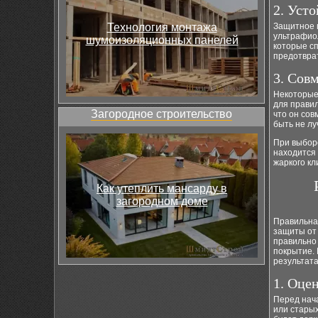
2. Уст
Технология монтажа
Защитное 
ультрафиол
шумоизоляционных панелей
которые сп
предотврат
3. Сов
Некоторые
для правил
Загородное строительство
что он со
быть не лу
При выборе
находится 
жаркого к
Как утеплить мансарду в
загородном доме
Правильная
защиты от 
правильно 
покрытие. 
результата
1. Оце
Перед нач
или старых