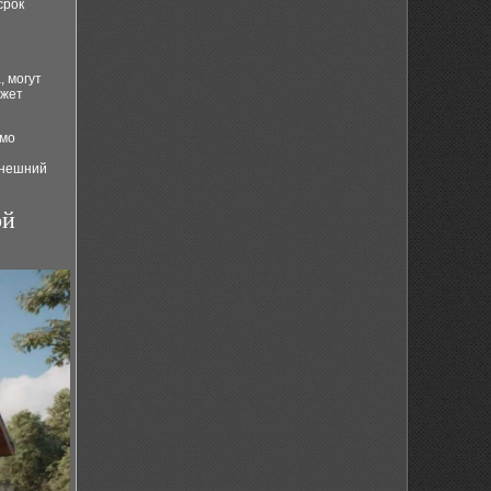
срок
, могут
ожет
имо
внешний
ой