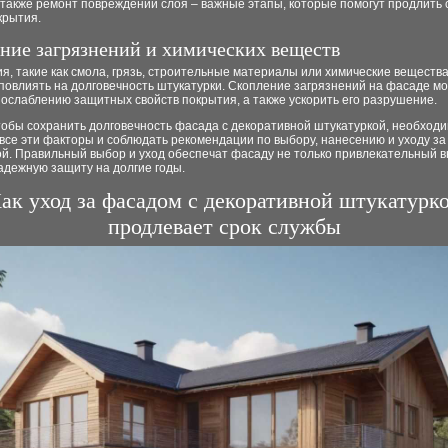
а также ремонт повреждений слоя – важные этапы, которые помогут продлить 
крытия.
яние загрязнений и химических веществ
я, такие как смола, грязь, строительные материалы или химические вещества
повлиять на долговечность штукатурки. Скопление загрязнений на фасаде м
 ослаблению защитных свойств покрытия, а также ускорить его разрушение.
тобы сохранить долговечность фасада с декоративной штукатуркой, необход
все эти факторы и соблюдать рекомендации по выбору, нанесению и уходу за
ой. Правильный выбор и уход обеспечат фасаду не только привлекательный 
надежную защиту на долгие годы.
ак уход за фасадом с декоративной штукатурк
продлевает срок службы