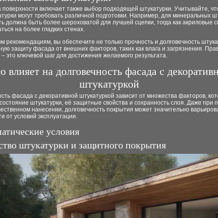
а поверхности включает также выбор подходящей штукатурки. Учитывайте, чт
турки могут требовать различной подготовки. Например, для минеральных ш
ь должна быть более шероховатой для лучшей сцепки, тогда как акриловые с
ться на более гладких стенах.
м рекомендациям, вы обеспечите не только прочность и долговечность штукат
ую защиту фасада от внешних факторов, таких как влага и загрязнения. Пра
 – это ключевой шаг для достижения желаемого результата.
о влияет на долговечность фасада с декоратив
штукатуркой
сть фасада с декоративной штукатуркой зависит от множества факторов, ко
состояние штукатурки, её защитные свойства и сохранность слоя. Даже при 
чественном нанесении, долговечность покрытия может значительно варьиров
и от условий эксплуатации.
матические условия
ество штукатурки и защитного покрытия