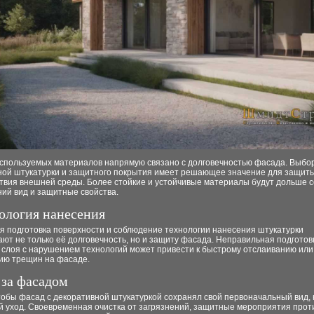
используемых материалов напрямую связано с долговечностью фасада. Выбо
ной штукатурки и защитного покрытия имеет решающее значение для защит
ствия внешней среды. Более стойкие и устойчивые материалы будут дольше 
ий вид и защитные свойства.
нология нанесения
я подготовка поверхности и соблюдение технологии нанесения штукатурки
ют не только её долговечность, но и защиту фасада. Неправильная подготов
 слоя с нарушением технологий может привести к быстрому отслаиванию или
ию трещин на фасаде.
 за фасадом
тобы фасад с декоративной штукатуркой сохранял свой первоначальный вид,
й уход. Своевременная очистка от загрязнений, защитные мероприятия прот