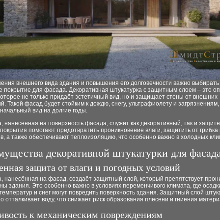
нения внешнего вида здания и повышения его долговечности важно выбирать
е покрытие для фасада. Декоративная штукатурка с защитным слоем – это о
оторое не только придаёт эстетичный вид, но и защищает стены от внешних
й. Такой фасад будет стойким к дождю, снегу, ультрафиолету и загрязнениям
начальный вид на долгие годы.
, нанесённая на поверхность фасада, служит как декоративный, так и защитн
покрытия помогают предотвратить проникновение влаги, защитить от грибка 
, а также обеспечивают теплоизоляцию, что особенно важно в холодных кли
ущества декоративной штукатурки для фасад
нная защита от влаги и погодных условий
а, нанесённая на фасад, создаёт защитный слой, который препятствует про
ены здания. Это особенно важно в условиях переменчивого климата, где осадк
емператур и снег могут повредить поверхность здания. Защитный слой штук
 отталкивает воду, что снижает риск образования плесени и гниения матери
ивость к механическим повреждениям